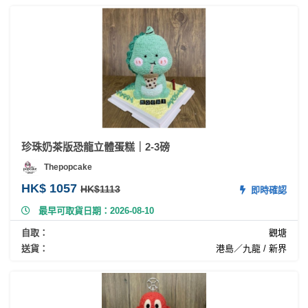
工
作
坊
戶
外
玩
樂
珍珠奶茶版恐龍立體蛋糕｜2-3磅
遊
Thepopcake
艇
HK$ 1057
出
HK$1113
即時確認
租
最早可取貨日期：2026-08-10
自取：
觀塘
送貨：
港島／九龍 / 新界