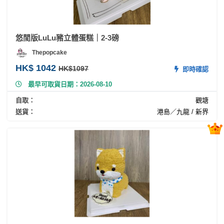
產
品
分
悠閒版LuLu豬立體蛋糕｜2-3磅
類
Thepopcake
HK$ 1042
HK$1097
即時確認
活
P
最早可取貨日期：2026-08-10
動
a
類
r
自取：
觀塘
型
t
送貨：
港島／九龍 / 新界
y
R
活
搞
o
動
P
o
攻
a
m
略
r
到
t
會
y
會
活
美