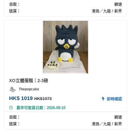
拖
自取：
觀塘
餐
送貨：
港島／九龍 / 新界
廳
B
B
Q
場
地
新
XO立體蛋糕｜2-3磅
奇
玩
Thepopcake
樂
HK$ 1019
HK$1073
即時確認
體
最早可取貨日期：2026-08-10
驗
自取：
觀塘
手
送貨：
港島／九龍 / 新界
作