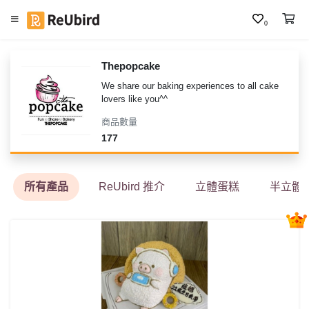
0
繁
Thepopcake
中
We share our baking experiences to all cake 
E
lovers like you^^
N
商品數量
177
登
入
所有產品
ReUbird 推介
立體蛋糕
半立體
註
冊
服
務
及