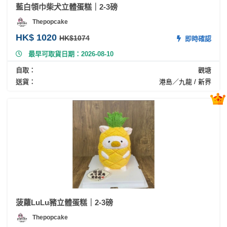
員
朋
動
食
藍白領巾柴犬立體蛋糕｜2-3磅
計
友
攻
Thepopcake
劃
特
聚
略
HK$ 1020
HK$1074
即時確認
色
會
蛋
最早可取貨日期：2026-08-10
社
慶
會
糕
自取：
觀塘
交
祝
員
送貨：
港島／九龍 / 新界
軟
花
生
需
件
束
日
知
及
拍
花
拖
夾
藝
時
禮
聯
企
間
品
絡
業
神
我
/
訂
器
們
公
製
關
菠蘿LuLu豬立體蛋糕｜2-3磅
司
情
禮
於
活
侶
物
Thepopcake
我