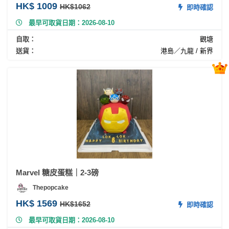
動
心
HK$ 1009
HK$1062
即時確認
們
場
願
最早可取貨日期：2026-08-10
婚
地
清
禮
佈
單
自取：
觀塘
置
送貨：
港島／九龍 / 新界
親
用
子
品
活
動
即
食
即
煮
系
列
Marvel 糖皮蛋糕｜2-3磅
聚
Thepopcake
會
HK$ 1569
HK$1652
即時確認
及
拍
最早可取貨日期：2026-08-10