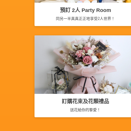
產
預訂 2人 Party Room
品
分
同另一半真真正正地享受2人世界！
類
活
P
動
a
類
r
型
t
y
R
活
搞
o
動
P
o
攻
a
m
訂購花束及花類禮品
略
r
送花給你的摯愛！
到
t
會
y
會
活
美