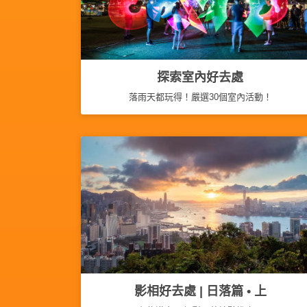
動
心
們
場
願
婚
地
清
禮
佈
單
置
探索室內好去處
親
用
子
落雨天都玩得！嚴選30個室內活動！
品
活
動
即
食
即
煮
系
列
聚
會
及
影相好去處 | 日落篇 • 上
拍