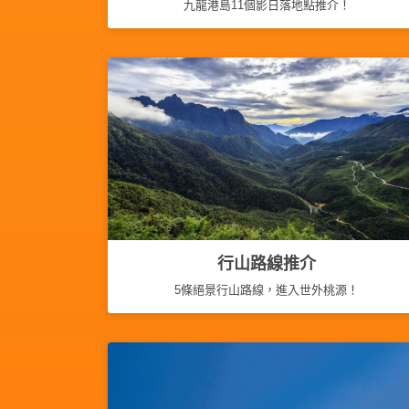
拖
九龍港島11個影日落地點推介！
餐
廳
B
B
Q
場
地
新
奇
行山路線推介
玩
5條絕景行山路線，進入世外桃源！
樂
體
驗
手
作