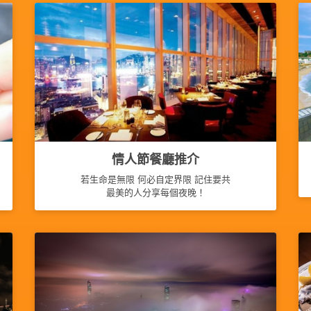
情人節餐廳推介
若生命是無限 何必自定界限 記住要共
最美的人分享每個夜晚！