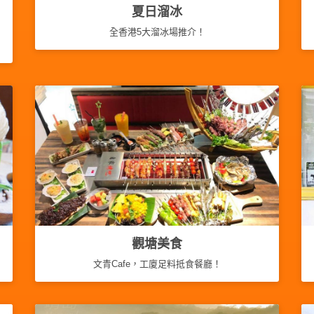
夏日溜冰
全香港5大溜冰場推介！
觀塘美食
文青Cafe，工廈足料抵食餐廳！