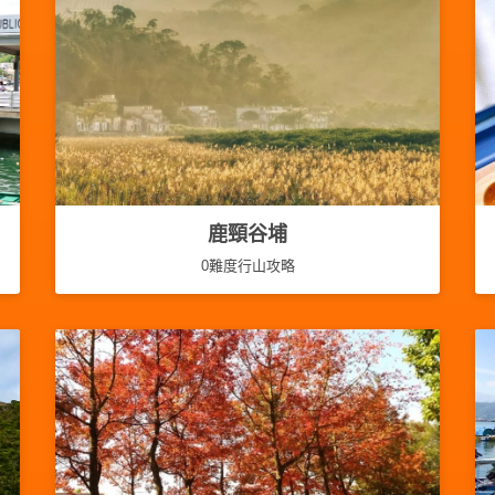
鹿頸谷埔
0難度行山攻略