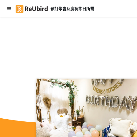
預訂聚會及慶祝節日所需
繁
中
E
N
登
入
註
冊
服
務
及