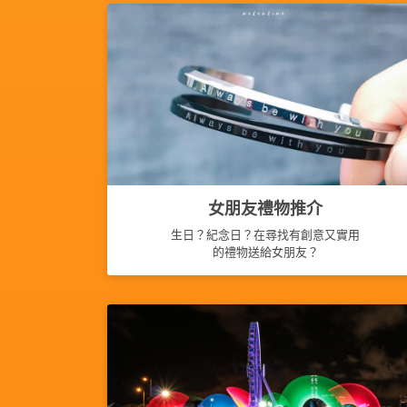
員
朋
動
食
計
友
攻
劃
特
聚
略
色
會
蛋
社
慶
會
糕
交
祝
員
軟
花
生
需
件
束
日
知
及
女朋友禮物推介
拍
花
生日？紀念日？在尋找有創意又實用
拖
夾
藝
的禮物送給女朋友？
時
禮
聯
企
間
品
絡
業
神
我
/
訂
器
們
公
製
關
司
情
禮
於
活
侶
物
我