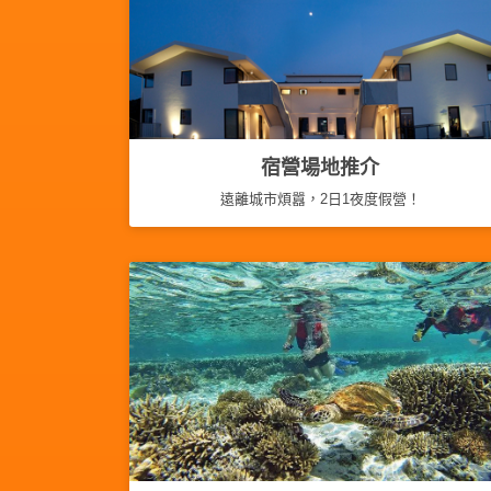
工
作
坊
戶
外
宿營場地推介
玩
樂
遠離城市煩囂，2日1夜度假營！
遊
艇
出
租