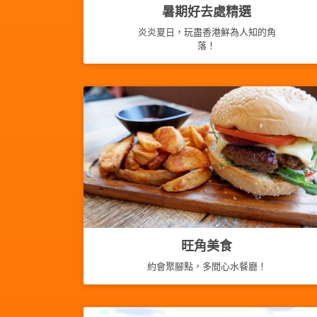
暑期好去處精選
炎炎夏日，玩盡香港鮮為人知的角
落！
旺角美食
約會聚腳點，多間心水餐廳！