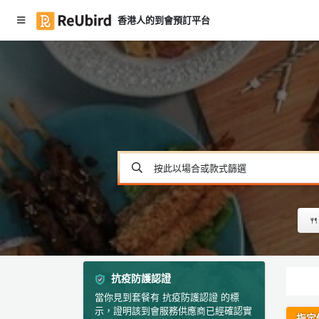
香港人的到會預訂平台
#
繁
聖
中
誕
E
到
N
會
F
#
A
大
食
Q
按此以場合或款式篩選
會
食
物
登

／
入
到
會
註
冊
抗疫防護認證
#
當你見到套餐有 抗疫防護認證 的標
P
示，證明該到會服務供應商已經確認實
ar
指定