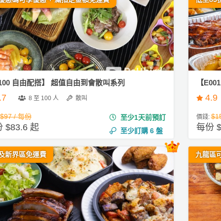
100 自由配搭】 超值自由到會散叫系列
【E00
.7
4.9
8 至 100 人
散叫
$97 / 每份
$1
至少1天前預訂
價錢:
 $83.6 起
每份 $
至少訂購
6
盤
及新界區免運費
九龍區