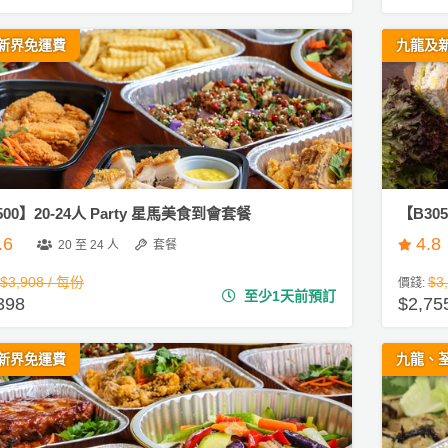
新界免運費
九龍及
500】20-24人 Party 星馬美食到會套餐
【B30
.6
4.8
20 至 24 人
套餐
$3,908 / 每份
$3
價錢:
至少1天前預訂
398
$2,75
新界免運費
九龍、