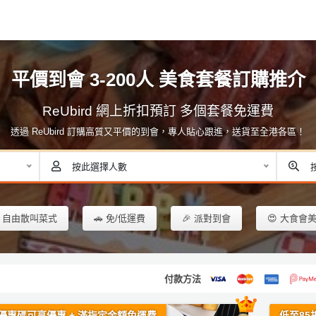
平價到會 3-200人 美食套餐訂購推介
ReUbird 網上折扣預訂 多個套餐免運費
透過 ReUbird 訂購高質又平價的到會，專人貼心跟進，送貨至全港各區！
按此選擇人數
 自由散叫菜式
🚗 免/低運費
🎉 派對到會
😍 大食會
付款方法
優惠碼可享優惠 + 滿指定金額免運費
低至85折