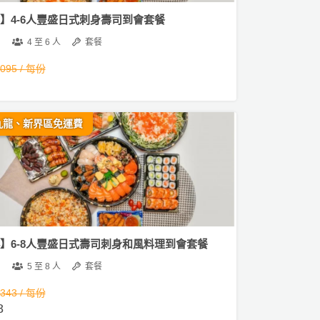
03】4-6人豐盛日式刺身壽司到會套餐
4 至 6 人
套餐
,095 / 每份
九龍、新界區免運費
04】6-8人豐盛日式壽司刺身和風料理到會套餐
5 至 8 人
套餐
,343 / 每份
8