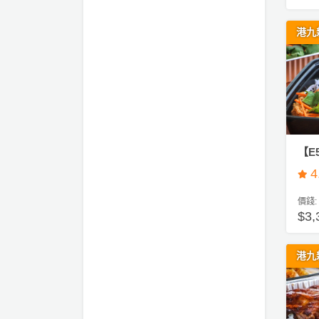
們
e
公
製
a
關
司
情
禮
／
港九
於
活
侶
物
下
我
動
心
午
們
茶
場
願
婚
地
清
#
禮
佈
單
自
置
助
親
用
餐
【E
子
品
4
活
動
即
價錢:
食
$3,
即
煮
港九
系
列
聚