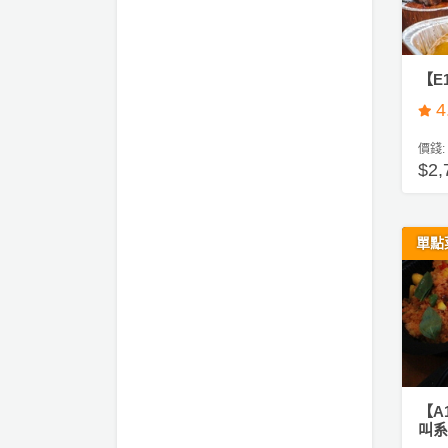
會
及
拍
【E
拖
餐
4
廳
價錢:
$2,
B
B
Q
單點
場
地
新
奇
玩
樂
【A
叫系
體