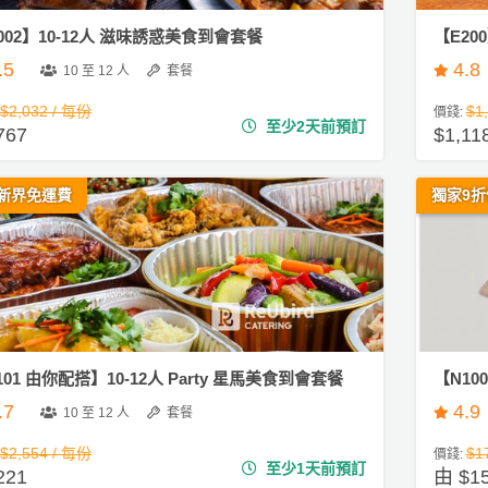
002】10-12人 滋味誘惑美食到會套餐
【E20
.5
4.8
10 至 12 人
套餐
$2,032 / 每份
$1
價錢:
至少2天前預訂
767
$1,11
新界免運費
獨家9折
101 由你配搭】10-12人 Party 星馬美食到會套餐
【N1
.7
4.9
10 至 12 人
套餐
$2,554 / 每份
$1
價錢:
至少1天前預訂
221
由 $1