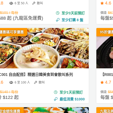
.8
4.6
6 至 50 人
散叫
$101 / 每份
$6
至少3天前預訂
價錢:
$88 起 (九龍區免運費)
每盤$
至少訂購
8
盤
優惠碼可享優惠
95折優
C001 自由配搭】精選日韓美食到會散叫系列
【R0
.6
4.7
6 至 100 人
散叫
$140 / 每份
$5
至少1天前預訂
價錢:
 $122 起
每盤 $
最低消費
$1000
定金額免運費
九龍及