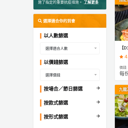
施了指定的重要抗疫措施。
了解更多
ty
服
派
務
對
及
選擇適合你的到會
到
產
會
品
以人數篩選
#
分
生
類
【D
選擇適合人數
日
4
到
以價錢篩選
會
活
P
價錢:
動
a
每份
#
選擇價錢
類
r
婚
禮
型
t
按場合／節日篩選
九龍
到
y
會
R
按款式篩選
活
搞
o
#
動
P
o
早
按形式篩選
攻
a
m
餐
略
r
到