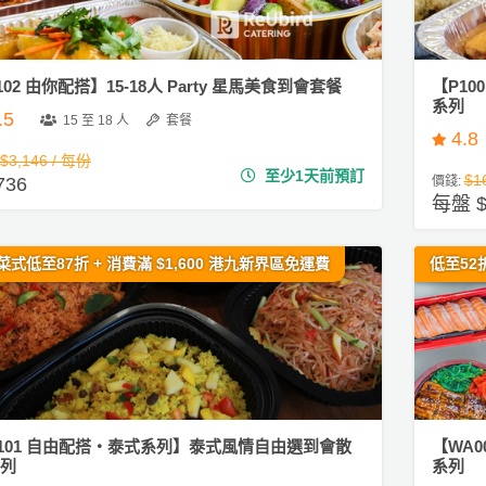
102 由你配搭】15-18人 Party 星馬美食到會套餐
【P1
系列
.5
15 至 18 人
套餐
4.8
$3,146 / 每份
至少1天前預訂
$1
736
價錢:
每盤 $
菜式低至87折 + 消費滿 $1,600 港九新界區免運費
低至52
101 自由配搭・泰式系列】泰式風情自由選到會散
【WA
列
系列