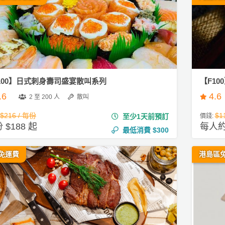
100】日式刺身壽司盛宴散叫系列
【F1
.6
4.6
2 至 200 人
散叫
$216 / 每份
$1
至少1天前預訂
價錢:
 $188 起
每人約 
最低消費
$300
免運費
港島區