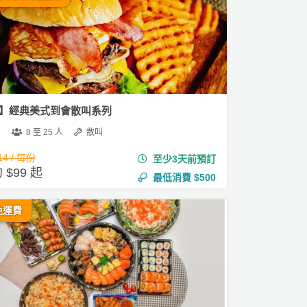
00】經典美式到會散叫系列
8 至 25 人
散叫
14 / 每份
至少3天前預訂
$99 起
最低消費
$500
免運費