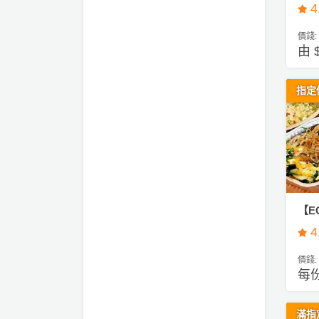
驗
4
手
價錢:
由 
作
工
作
指定
坊
戶
外
玩
樂
【E
遊
4
艇
出
價錢:
租
每份
滿指