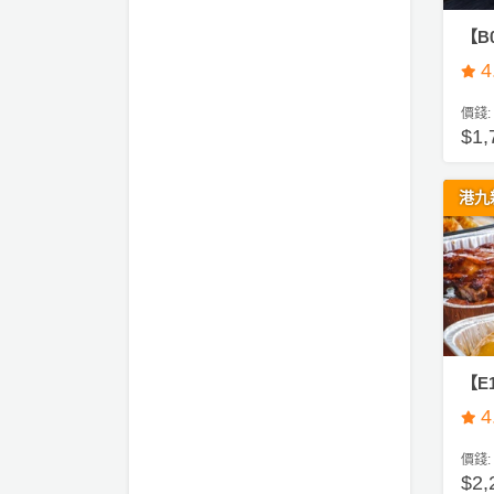
會
到
t
【B
會
y
#
4
會
活
美
企
員
朋
動
食
業
價錢:
計
友
攻
活
$1,
劃
特
聚
略
動
色
會
到
港九
會
蛋
社
慶
會
糕
#
交
祝
員
親
軟
花
生
需
子
件
束
日
知
到
及
會
拍
花
拖
夾
#
藝
【E
Hi
時
禮
4
聯
g
企
間
品
絡
h
業
神
價錢:
我
T
/
$2,
訂
器