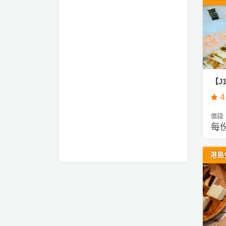
【J
4
價錢:
每份
港島