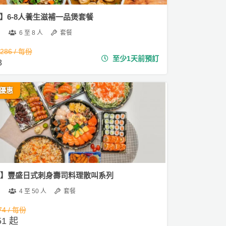
0】6-8人養生滋補一品煲套餐
6 至 8 人
套餐
,286 / 每份
至少1天前預訂
8
優惠
00】豐盛日式刺身壽司料理散叫系列
4 至 50 人
套餐
74 / 每份
51 起