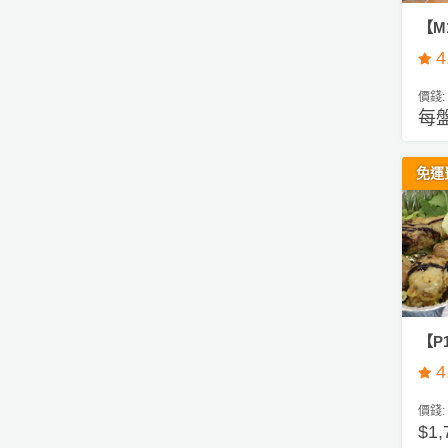
【M
4
價錢:
每盤
免運
【P
4
價錢:
$1