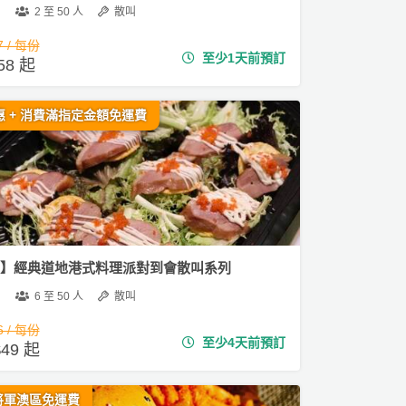
2 至 50 人
散叫
7 / 每份
至少1天前預訂
58 起
惠 + 消費滿指定金額免運費
01】經典道地港式料理派對到會散叫系列
6 至 50 人
散叫
6 / 每份
至少4天前預訂
49 起
將軍澳區免運費