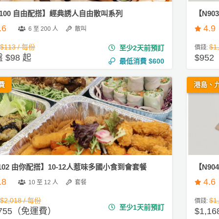
100 自由配搭】經典誘人自由散叫系列
【N9
.6
4.9
6 至 200 人
散叫
$113 / 每份
$1
至少2天前預訂
價錢:
 $98 起
$952
最低消費
$600
費
港島、
102 由你配搭】10-12人惹味多國小食到會套餐
【N9
.8
4.6
10 至 12 人
套餐
$2,018 / 每份
$1
價錢:
至少1天前預訂
,755（免運費）
$1,16