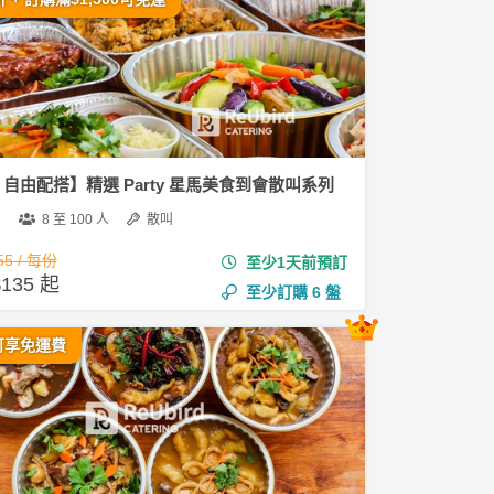
1 自由配搭】精選 Party 星馬美食到會散叫系列
8 至 100 人
散叫
55 / 每份
至少1天前預訂
135 起
至少訂購
6
盤
可享免運費