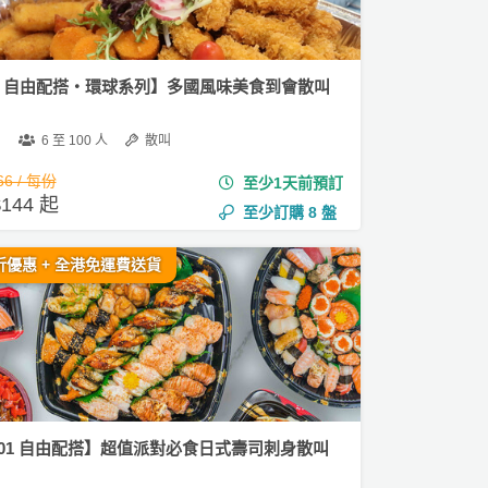
00 自由配搭・環球系列】多國風味美食到會散叫
6 至 100 人
散叫
66 / 每份
至少1天前預訂
144 起
至少訂購
8
盤
折優惠 + 全港免運費送貨
001 自由配搭】超值派對必食日式壽司刺身散叫