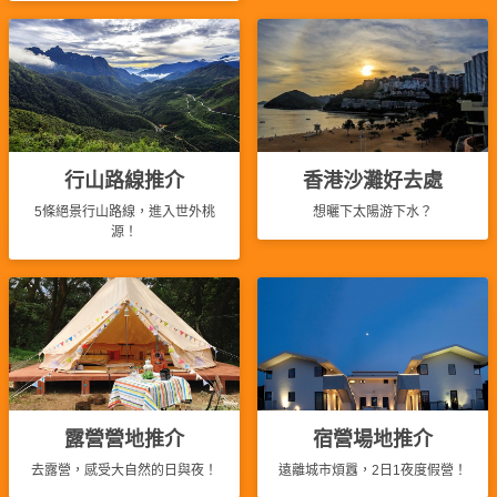
動
心
們
場
願
婚
地
清
禮
佈
單
置
親
用
子
品
行山路線推介
香港沙灘好去處
活
動
即
5條絕景行山路線，進入世外桃
想曬下太陽游下水？
源！
食
即
煮
系
列
聚
會
露營營地推介
宿營場地推介
及
去露營，感受大自然的日與夜！
遠離城市煩囂，2日1夜度假營！
拍