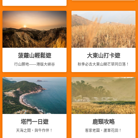
工
作
坊
戶
外
玩
菠蘿山輕鬆遊
大東山打卡遊
樂
行山勝地——港版大峽谷
秋季必去大東山睇芒草同日落！
遊
艇
出
租
塔門一日遊
鹿頸攻略
天海之間，與牛作伴！
客家老圍，蘆葦花田！