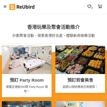
0
繁
中
香港玩樂及聚會活動推介
E
計劃聚會活動、探索香港好去處、體驗新奇娛樂活動
N
登
入
註
冊
預訂 Party Room
預訂到會美食
搜羅全港逾300間 Party Room 場
超過10個供應商任君選擇！
地！
服
務
及