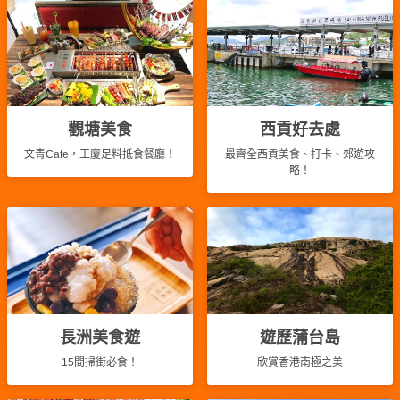
觀塘美食
西貢好去處
文青Cafe，工廈足料抵食餐廳！
最齊全西貢美食、打卡、郊遊攻
略！
長洲美食遊
遊歷蒲台島
15間掃街必食！
欣賞香港南極之美