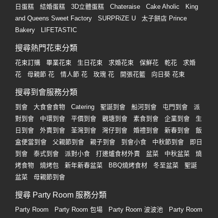
日蛋糕
結婚蛋糕
3D立體蛋糕
Chateraise
Cake Aholic
King
and Queens Sweet Factory
SURPRiZE U
太子餅店 Prince
Bakery
LIFETASTIC
搜尋熱門花束分類
花束訂購
畢業花束
生日花束
求婚花束
保鮮花
乾花
求婚
花
母親節 花
情人節 花
玫瑰 花
開張花籃
向日葵 花束
搜尋到會服務分類
到會
大食會食物
Catering
聖誕到會
船河到會
屯門到會
派
對到會
中環到會
平價到會
觀塘到會
素食到會
企業到會
生
日到會
外賣到會
荃灣到會
灣仔到會
婚禮到會
新春到會
飯
盒便當到會
父親節到會
親子到會
到會小食
中秋節到會
即日
到會
泰式到會
派對小食
打邊爐食材外賣
盆菜
中秋盆菜
燒
烤食物
燒烤包
新年新春盆菜
BBQ燒烤食材
冬至盆菜
聖誕
盆菜
母親節到會
搜尋 Party Room 服務分類
Party Room
Party Room 包場
Party Room 波波池
Party Room