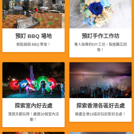
產
品
分
類
預訂 BBQ 場地
預訂手作工作坊
活
P
輕鬆搞個 BBQ 聚會！
專人指導的DIY工坊，製造難忘回
憶！
動
a
類
r
型
t
y
R
活
搞
o
動
P
o
攻
a
m
探索室內好去處
探索香港各區好去處
略
r
落雨天都玩得！嚴選30個室內活
睇盡全港18區好玩好影好去處！
到
t
動！
會
y
會
活
美