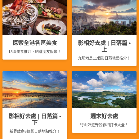
員
朋
動
食
計
友
攻
劃
特
聚
略
色
會
蛋
社
慶
會
糕
探索全港各區美食
影相好去處 | 日落篇 •
交
祝
員
上
18區美食推介，啱曬朋友飯聚！
軟
花
生
需
九龍港島11個影日落地點推介！
件
束
日
知
及
拍
花
拖
夾
藝
時
禮
聯
企
間
品
絡
業
神
我
/
訂
器
們
影相好去處 | 日落篇 •
週末好去處
公
製
關
下
司
情
行山郊遊野餐影相打卡大全！
禮
於
新界離島9個影日落地點推介！
活
侶
物
我