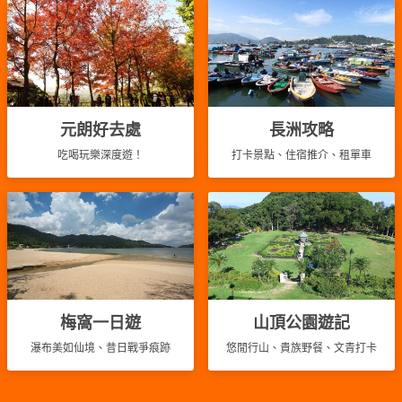
元朗好去處
長洲攻略
吃喝玩樂深度遊！
打卡景點、住宿推介、租單車
梅窩一日遊
山頂公園遊記
瀑布美如仙境、昔日戰爭痕跡
悠閒行山、貴族野餐、文青打卡