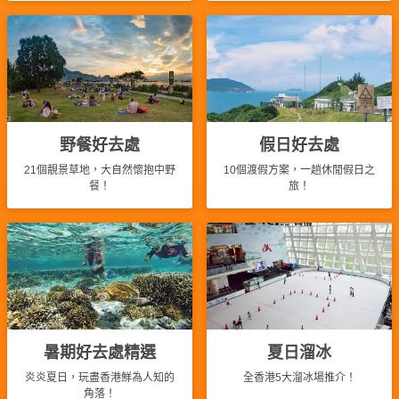
拖
餐
廳
B
B
Q
野餐好去處
假日好去處
場
21個靚景草地，大自然懷抱中野
10個渡假方案，一趟休閒假日之
地
餐！
旅！
新
奇
玩
樂
體
驗
暑期好去處精選
夏日溜冰
手
炎炎夏日，玩盡香港鮮為人知的
全香港5大溜冰場推介！
作
角落！