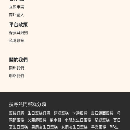
立即申請
商戶登入
平台政策
條款與細則
私隱政策
關於我們
關於我們
聯絡我們
搜尋熱門蛋糕分類
蛋糕訂購
生日蛋糕訂購
翻糖蛋糕
卡通蛋糕
雲石鏡面蛋糕
母
親節蛋糕
父親節蛋糕
散水餅
小朋友生日蛋糕
聖誕蛋糕
百日
宴生日蛋糕
男朋友生日蛋糕
女朋友生日蛋糕
畢業蛋糕
BB生