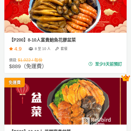
產
#
品
新
分
年
類
盆
菜
【P200】8-10人富貴鮑魚花膠盆菜
活
P
4.9
8 至 10 人
套餐
動
a
類
r
$1,022 / 每份
價錢:
至少3天前預訂
型
t
$889（免運費）
y
R
免運費
活
搞
o
動
P
o
攻
a
m
略
r
到
t
會
y
會
活
美