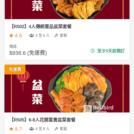
【R502】4人傳統壹品盆菜套餐
4.6
4 至 6 人
套餐
價錢:
至少3天前預訂
$938.6 (免運費)
免運費
【R505】6-8人花開富貴盆菜套餐
4.7
6 至 8 人
套餐