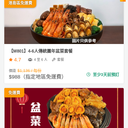
動
心
港島區免運費
們
場
願
婚
地
清
禮
佈
單
置
親
用
子
品
活
【M801】4-6人傳統團年盆菜套餐
動
即
4.7
4 至 6 人
套餐
食
即
$1,136 / 每份
價錢:
至少3天前預訂
煮
$988（指定地區免運費）
系
列
免運費
聚
會
及
拍