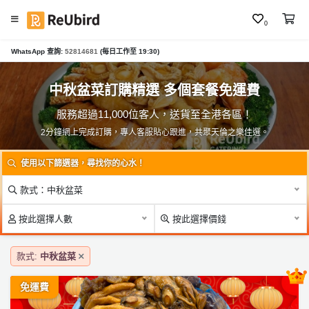
0
#
WhatsApp 查詢:
52814681
(每日工作至 19:30)
繁
燒
中
烤
E
中秋盆菜訂購精選 多個套餐免運費
套
N
餐
服務超過11,000位客人，送貨至全港各區！
#
2分鐘網上完成訂購，專人客服貼心跟進，共聚天倫之樂佳選。
火
登
鍋
使用以下篩選器，尋找你的心水！
入
#
款式：中秋盆菜
註
盆
冊
菜
按此選擇人數
按此選擇價錢
#
款式:
中秋盆菜
中
服
秋
務
免運費
盆
及
菜