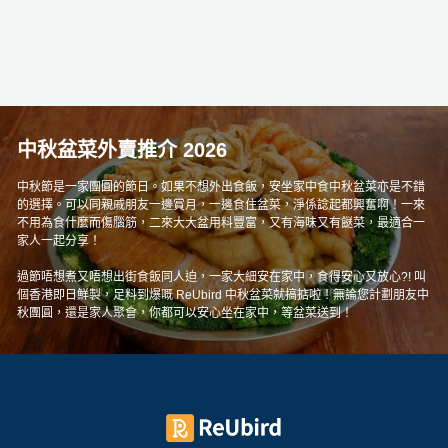
中秋盆菜外賣推介 2026
中秋節是一家團圓的節日。如果不想外出食飯，安坐家中食中秋盆菜亦是不錯
的選擇。可以同親戚朋友一邊賞月，一邊食住盆菜，淨係諗起都興奮啊！一來
不用為食什麼而傷腦筋，二來大大盆用料豐富，又有海味又有餸菜，最適合一
家人一起分享！
過節唔想煮又唔想出街食飯同人迫，一家大細安在家中，食得安心又放心?! 叫
個香港即日鮮製，足料到爆嘅 ReUbird 中秋盆菜就搞掂啦！無論您計劃朋友中
秋團圓，還是家人聚會，你都可以安心坐在家中，等盆菜送到！