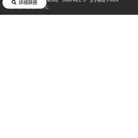
詳細篩選
Bakery
LIFETASTIC
搜尋熱門花束分類
花束訂購
畢業花束
生日花束
求婚花束
保鮮花
乾花
求婚
花
母親節 花
情人節 花
玫瑰 花
開張花籃
向日葵 花束
搜尋到會服務分類
到會
大食會食物
Catering
聖誕到會
船河到會
屯門到會
派
對到會
中環到會
平價到會
觀塘到會
素食到會
企業到會
生
日到會
外賣到會
荃灣到會
灣仔到會
婚禮到會
新春到會
飯
盒便當到會
父親節到會
親子到會
到會小食
中秋節到會
即日
到會
泰式到會
派對小食
打邊爐食材外賣
盆菜
中秋盆菜
燒
烤食物
燒烤包
新年新春盆菜
BBQ燒烤食材
冬至盆菜
聖誕
盆菜
母親節到會
搜尋 Party Room 服務分類
Party Room
Party Room 包場
Party Room 波波池
Party Room
唱K
通宵 Party Room
桌球 Party Room
VR Party Room
Party Room 廚房
Party Room Poker 枱
Party Room 打邊爐
旺