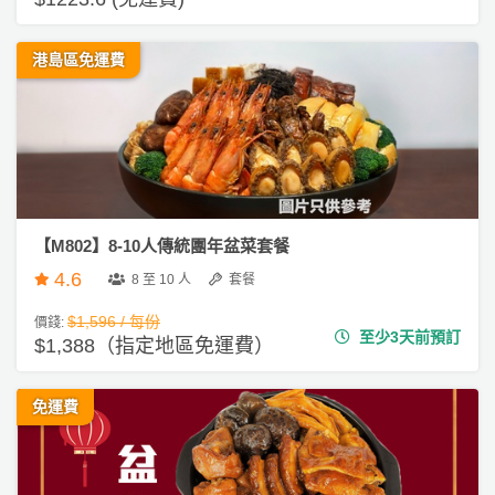
工
作
港島區免運費
坊
戶
外
玩
樂
【M802】8-10人傳統團年盆菜套餐
遊
艇
4.6
8 至 10 人
套餐
出
$1,596 / 每份
價錢:
租
至少3天前預訂
$1,388（指定地區免運費）
免運費