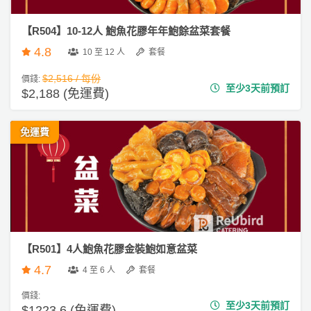
拖
餐
【R504】10-12人 鮑魚花膠年年鮑餘盆菜套餐
廳
4.8
10 至 12 人
套餐
B
$2,516 / 每份
價錢:
B
至少3天前預訂
$2,188 (免運費)
Q
場
免運費
地
新
奇
玩
樂
體
【R501】4人鮑魚花膠金裝鮑如意盆菜
驗
4.7
4 至 6 人
套餐
手
價錢:
至少3天前預訂
作
$1223.6 (免運費)