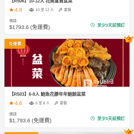
【R506】10-12人 花開富貴盆菜
員
朋
動
食
計
友
攻
4.8
10 至 12 人
套餐
劃
特
聚
略
價錢:
色
會
至少3天前預訂
$1793.6 (免運費)
蛋
社
慶
會
糕
交
祝
員
免運費
軟
花
生
需
件
束
日
知
及
拍
花
拖
夾
藝
時
禮
聯
企
間
品
【R503】6-8人 鮑魚花膠年年鮑餘盆菜
絡
業
神
4.6
我
6 至 8 人
套餐
/
訂
器
們
公
製
價錢:
關
至少3天前預訂
$1,793.6 (免運費)
司
情
禮
於
活
侶
物
我