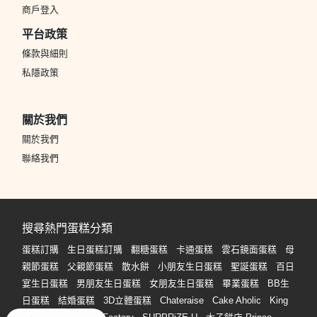
商戶登入
平台政策
條款與細則
私隱政策
關於我們
關於我們
聯絡我們
搜尋熱門蛋糕分類
蛋糕訂購
生日蛋糕訂購
翻糖蛋糕
卡通蛋糕
雲石鏡面蛋糕
母
親節蛋糕
父親節蛋糕
散水餅
小朋友生日蛋糕
聖誕蛋糕
百日
宴生日蛋糕
男朋友生日蛋糕
女朋友生日蛋糕
畢業蛋糕
BB生
日蛋糕
結婚蛋糕
3D立體蛋糕
Chateraise
Cake Aholic
King
and Queens Sweet Factory
SURPRiZE U
太子餅店 Prince