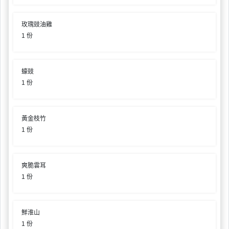
動
心
們
場
願
婚
玫瑰豉油雞
地
清
禮
1 份
佈
單
置
親
用
子
蠔豉
品
活
1 份
動
即
食
黃金枝竹
即
1 份
煮
系
列
爽脆雲耳
1 份
聚
會
及
鮮淮山
拍
1 份