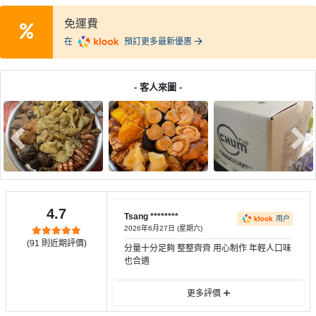
產
免運費
品
分
在
預訂更多最新優惠
類
- 客人來圖 -
活
P
動
a
類
r
型
t
y
R
活
搞
o
4.7
Tsang ********
用户
動
P
o
2026年6月27日 (星期六)
攻
a
m
(
91
則近期評價)
分量十分足夠 整整齊齊 用心制作 年輕人口味
略
r
也合適
到
t
會
y
更多評價
會
活
美