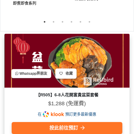
即煮即食系列
Whatsapp畀朋友
收藏
【R505】6-8人花開富貴盆菜套餐
$1,288 (免運費)
在
預訂更多最新優惠
按此前往預訂