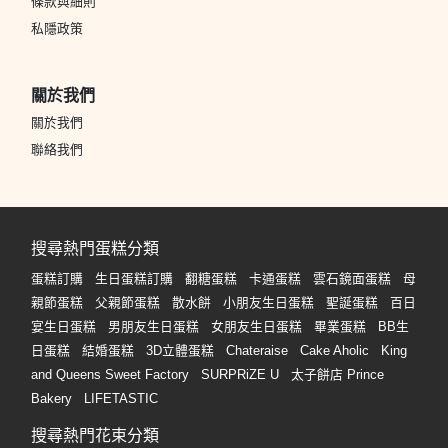
條款與細則
私隱政策
關於我們
關於我們
聯絡我們
搜尋熱門蛋糕分類
蛋糕訂購
生日蛋糕訂購
翻糖蛋糕
卡通蛋糕
雲石鏡面蛋糕
母
親節蛋糕
父親節蛋糕
散水餅
小朋友生日蛋糕
聖誕蛋糕
百日
宴生日蛋糕
男朋友生日蛋糕
女朋友生日蛋糕
畢業蛋糕
BB生
日蛋糕
結婚蛋糕
3D立體蛋糕
Chateraise
Cake Aholic
King
and Queens Sweet Factory
SURPRiZE U
太子餅店 Prince
Bakery
LIFETASTIC
搜尋熱門花束分類