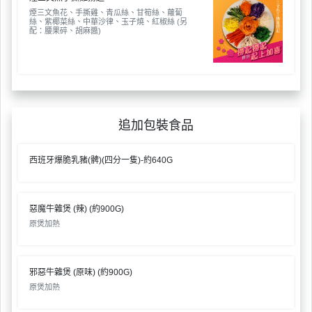
煙三文魚花、手撕雞、青瓜絲、甘筍絲、蘿蔔
絲、紫椰菜絲、中華沙律、玉子燒、紅椒絲 (另
配：腰果碎、胡麻醬)
追加包裝食品
西班牙爆脆乳豬(髀)(四分一隻)-約640G
惡魔牛雜煲 (辣) (約900G)
原煲加熱
邪惡牛雜煲 (原味) (約900G)
原煲加熱