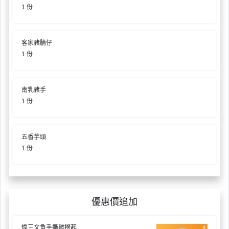
1 份
客家豬腩仔
1 份
南乳豬手
1 份
五香芋頭
1 份
優惠價追加
煙三文魚手撕雞撈起