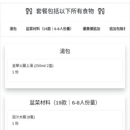
員
朋
動
食
計
友
攻
套餐包括以下所有食物
劃
特
聚
略
色
會
湯包
盆菜材料（19款｜6-8人份量）
優惠價追加
追加包裝食
蛋
社
慶
會
糕
交
祝
員
軟
花
生
需
湯包
件
束
日
知
及
金華火腿上湯 (250ml/ 2盒)
拍
花
1 份
拖
夾
藝
時
禮
聯
企
間
品
絡
業
神
我
盆菜材料（19款｜6-8人份量）
/
訂
器
們
公
製
關
司
情
茄汁大蝦 (8隻)
禮
於
活
侶
1 份
物
我