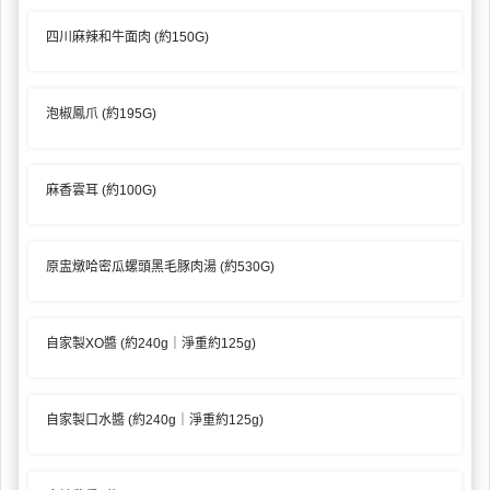
四川麻辣和牛面肉 (約150G)
泡椒鳳爪 (約195G)
麻香雲耳 (約100G)
原盅燉哈密瓜螺頭黑毛豚肉湯 (約530G)
自家製XO醬 (約240g｜淨重約125g)
自家製口水醬 (約240g｜淨重約125g)