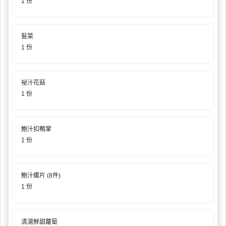
1 份
工
作
坊
髮菜
1 份
戶
外
玩
祕汁花菇
樂
1 份
遊
艇
鮑汁扣鴨掌
出
1 份
租
鮑汁螺片 (8件)
1 份
清湯鮮甜蘿蔔