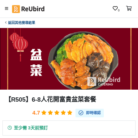
0
返回其他搜尋結果
繁
中
E
N
登
入
註
冊
【R505】6-8人花開富貴盆菜套餐
4.7
即時確認
服
務
至少需 3天前預訂
及