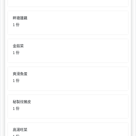
拖
餐
廳
畔塘蓮藕
1 份
B
B
Q
金菇菜
1 份
場
地
爽滑魚蛋
新
1 份
奇
玩
樂
秘製炆豬皮
體
1 份
驗
手
高湯旺菜
作