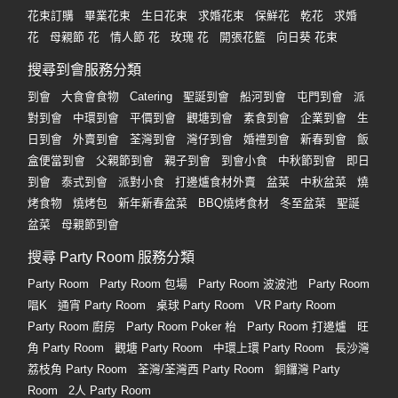
花束訂購
畢業花束
生日花束
求婚花束
保鮮花
乾花
求婚
花
母親節 花
情人節 花
玫瑰 花
開張花籃
向日葵 花束
搜尋到會服務分類
到會
大食會食物
Catering
聖誕到會
船河到會
屯門到會
派
對到會
中環到會
平價到會
觀塘到會
素食到會
企業到會
生
日到會
外賣到會
荃灣到會
灣仔到會
婚禮到會
新春到會
飯
盒便當到會
父親節到會
親子到會
到會小食
中秋節到會
即日
到會
泰式到會
派對小食
打邊爐食材外賣
盆菜
中秋盆菜
燒
烤食物
燒烤包
新年新春盆菜
BBQ燒烤食材
冬至盆菜
聖誕
盆菜
母親節到會
搜尋 Party Room 服務分類
Party Room
Party Room 包場
Party Room 波波池
Party Room
唱K
通宵 Party Room
桌球 Party Room
VR Party Room
Party Room 廚房
Party Room Poker 枱
Party Room 打邊爐
旺
角 Party Room
觀塘 Party Room
中環上環 Party Room
長沙灣
荔枝角 Party Room
荃灣/荃灣西 Party Room
銅鑼灣 Party
Room
2人 Party Room