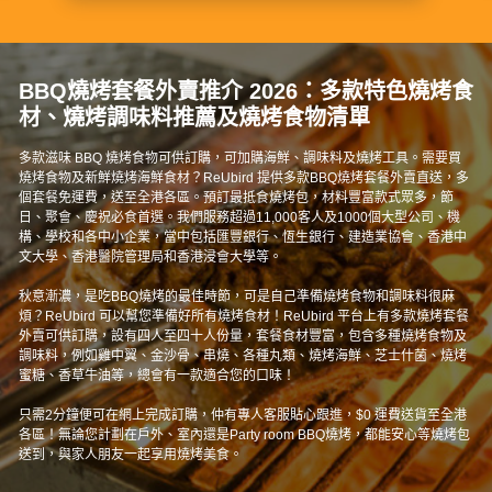
BBQ燒烤套餐外賣推介 2026：多款特色燒烤食
材、燒烤調味料推薦及燒烤食物清單
多款滋味 BBQ 燒烤食物可供訂購，可加購海鮮、調味料及燒烤工具。需要買
燒烤食物及新鮮燒烤海鮮食材？ReUbird 提供多款BBQ燒烤套餐外賣直送，多
個套餐免運費，送至全港各區。預訂最抵食燒烤包，材料豐富款式眾多，節
日、聚會、慶祝必食首選。我們服務超過11,000客人及1000個大型公司、機
構、學校和各中小企業，當中包括匯豐銀行、恆生銀行、建造業協會、香港中
文大學、香港醫院管理局和香港浸會大學等。
秋意漸濃，是吃BBQ燒烤的最佳時節，可是自己準備燒烤食物和調味料很麻
煩？ReUbird 可以幫您準備好所有燒烤食材！ReUbird 平台上有多款燒烤套餐
外賣可供訂購，設有四人至四十人份量，套餐食材豐富，包含多種燒烤食物及
調味料，例如雞中翼、金沙骨、串燒、各種丸類、燒烤海鮮、芝士什菌、燒烤
蜜糖、香草牛油等，總會有一款適合您的口味！
只需2分鐘便可在網上完成訂購，仲有專人客服貼心跟進，$0 運費送貨至全港
各區！無論您計劃在戶外、室內還是Party room BBQ燒烤，都能安心等燒烤包
送到，與家人朋友一起享用燒烤美食。