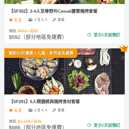
員
朋
動
食
計
友
攻
【SF302】3-4人至尊野外Casual露營燒烤套餐
劃
特
聚
略
4.8
3 至 4 人
套餐
色
會
蛋
$681 / 每份
價錢:
至少1天前預訂
社
慶
會
糕
$592（部分地區免運費）
交
祝
員
軟
花
生
需
獨家83折優惠＋九龍、新界區免運費
件
束
日
知
及
拍
花
拖
夾
藝
時
禮
聯
企
間
品
絡
業
神
我
【SF201】6人精選經典燒烤食材套餐
/
訂
器
們
公
4.8
製
3 至 4 人
套餐
關
司
情
禮
於
$1,134 / 每份
價錢:
活
侶
物
至少1天前預訂
我
$986（部分地區免運費）