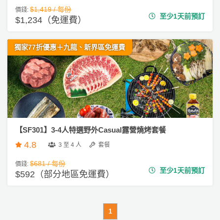
工
$1,419 / 每份
價錢:
至少1天前預訂
$1,234（免運費）
作
坊
獨家77折優惠＋九龍、新界區免運費
戶
外
玩
樂
遊
艇
【SF301】3-4人特選野外Casual露營燒烤套餐
出
4.8
3 至 4 人
套餐
租
$681 / 每份
價錢:
至少1天前預訂
$592（部分地區免運費）
1