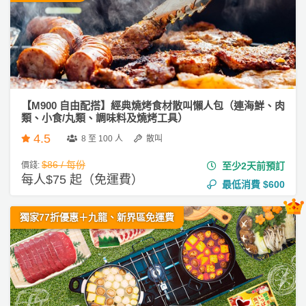
產
#
品
新
分
年
類
盆
菜
活
P
【M900 自由配搭】經典燒烤食材散叫懶人包（連海鮮、肉
類、小食/丸類、調味料及燒烤工具）
動
a
類
r
4.5
8 至 100 人
散叫
型
t
$86 / 每份
價錢:
至少2天前預訂
y
每人$75 起（免運費）
R
最低消費
$600
活
搞
o
動
P
o
獨家77折優惠＋九龍、新界區免運費
攻
a
m
略
r
到
t
會
y
會
活
美