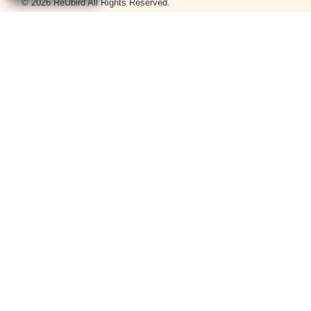
© 2026 ReUbird All Rights Reserved.
合作商戶
立即申請
商戶登入
平台政策
條款與細則
私隱政策
關於我們
關於我們
聯絡我們
搜尋熱門蛋糕分類