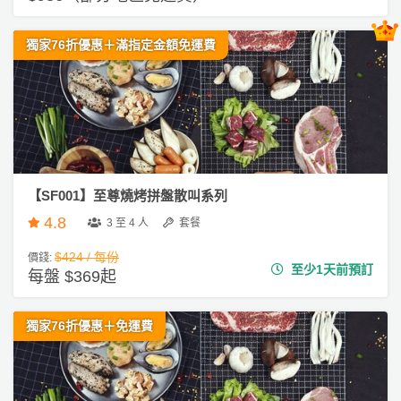
動
心
們
場
願
婚
地
清
獨家76折優惠＋滿指定金額免運費
禮
佈
單
置
親
用
子
品
活
動
即
食
【SF001】至尊燒烤拼盤散叫系列
即
4.8
3 至 4 人
套餐
煮
系
$424 / 每份
價錢:
至少1天前預訂
每盤 $369起
列
聚
獨家76折優惠＋免運費
會
及
拍