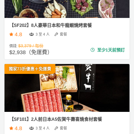
拖
餐
廳
【SF202】8人豪華日本和牛龍蝦燒烤套餐
B
4.8
3 至 4 人
套餐
B
Q
$3,379 / 每份
價錢:
至少1天前預訂
$2,938（免運費）
場
地
獨家73折優惠＋免運費
新
奇
玩
樂
體
驗
【SF101】2人前日本A5佐賀牛壽喜燒食材套餐
手
4.8
3 至 4 人
套餐
作