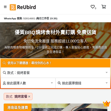
0
#
WhatsApp 查詢:
52814681
(每日工作至 19:30)
繁
燒
中
烤
E
優質BBQ燒烤食材外賣訂購 免費送貨
套
N
餐
免切免洗免搬運 服務超過11,000位客人
#
海鮮肉類食物種類齊全。2分鐘網上完成訂購，專人客服貼心跟進，免運費送貨
至全港各區！
火
登
鍋
入
使用以下篩選器，尋找你的心水！
#
註
盆
款式：燒烤套餐
冊
菜
按此選擇人數
按此選擇價錢
#
中
服
款式:
燒烤套餐
秋
務
盆
及
港島區免運費
菜