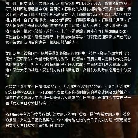
獨一無二的女朋友。男朋友可以利用情侶相片印製或訂製人手繪畫的紀念品，
每次見到都能想起當中的甜蜜回憶，客製化的女朋友禮物選擇眾多，包括：情
侶手鐲、皮革手繩、訂製相片水晶魔方、人手繪畫電話殼、訂製月球燈、訂製
相片拼圖、自訂訂製攬枕、Airport保護套、訂製數字油畫、訂製相片月曆、訂
製人像夜燈；卡通化人像寵物禮物則有：油畫、攬枕、砌圖、透明相架、燈
箱、布袋、掛曆、貼紙、鎖匙、扣卡片、電話殼；另外亦有訂製guitar pick，
立體留影人像畫、層層疊御守、回憶摩天輪等等。訂製禮物能夠顯示自己的心
意，讓女朋友明白你也是一個細心體貼的人。
女朋友生日禮物DIY，絕對是最能夠顯示心意的生日禮物，顯示你願意付出金
錢外，更願意付出大量時間和精力製作一份禮物，男朋友可以選擇製作充滿心
思的爆炸盒，一打開，巧妙精細的設計映入眼簾，內裏貼滿相片及寫滿心底
話，感激大家的相遇，感恩對方的付出我包容，女朋友收到時該必定會十分感
動。
不論是「女朋友生日禮物2022」、「女朋友心思禮物2020」，還是「女朋友
紀念日禮物2020」，Reubird平台都能為你找到合適的禮物建議及品牌推介，
讓你在眾多選項之中找到一個最適合女朋友的生日禮物，更能在心中有自己一
個「女友生日禮物排行榜」。
ReUbird平台為你搜尋各類送給女朋友的生日禮物，提供各種女朋友生日禮物
的推薦、女友生日禮物品牌的推介，讓你能在她的大日子為對方送上實用驚喜
的女朋友生日禮物，讓她明白你懂她。