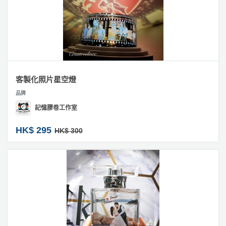
產
訂
品
製
手
分
錶
類
#
訂
活
P
客製化照片星空燈
製
動
a
攬
品牌
類
r
枕
記憶膠卷工作室
型
t
#
y
HK$ 295
HK$ 300
訂
R
製
活
搞
o
首
動
P
o
飾
攻
a
m
略
#
r
紋
到
t
身
會
y
貼
會
活
美
紙