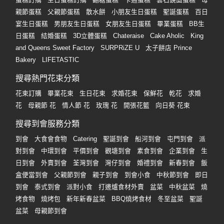
親節蛋糕
父親節蛋糕
散水餅
小朋友生日蛋糕
聖誕蛋糕
百日
宴生日蛋糕
男朋友生日蛋糕
女朋友生日蛋糕
畢業蛋糕
BB生
日蛋糕
結婚蛋糕
3D立體蛋糕
Chateraise
Cake Aholic
King
and Queens Sweet Factory
SURPRiZE U
太子餅店 Prince
Bakery
LIFETASTIC
搜尋熱門花束分類
花束訂購
畢業花束
生日花束
求婚花束
保鮮花
乾花
求婚
花
母親節 花
情人節 花
玫瑰 花
開張花籃
向日葵 花束
搜尋到會服務分類
到會
大食會食物
Catering
聖誕到會
船河到會
屯門到會
派
對到會
中環到會
平價到會
觀塘到會
素食到會
企業到會
生
日到會
外賣到會
荃灣到會
灣仔到會
婚禮到會
新春到會
飯
盒便當到會
父親節到會
親子到會
到會小食
中秋節到會
即日
到會
泰式到會
派對小食
打邊爐食材外賣
盆菜
中秋盆菜
燒
烤食物
燒烤包
新年新春盆菜
BBQ燒烤食材
冬至盆菜
聖誕
盆菜
母親節到會