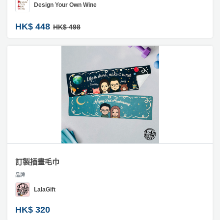
拖
Design Your Own Wine
#
餐
實
廳
HK$ 448
HK$ 498
用
禮
B
物
B
Q
#
氣
場
球
地
類
禮
物
新
奇
#
玩
訂
樂
訂製插畫毛巾
製
體
生
品牌
驗
日
LalaGift
蛋
手
糕
HK$ 320
牌
作