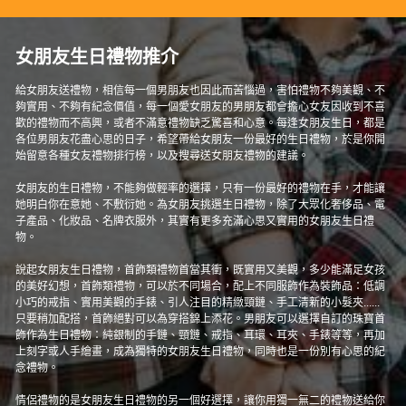
女朋友生日禮物推介
給女朋友送禮物，相信每一個男朋友也因此而苦惱過，害怕禮物不夠美觀、不
夠實用、不夠有紀念價值，每一個愛女朋友的男朋友都會擔心女友因收到不喜
歡的禮物而不高興，或者不滿意禮物缺乏驚喜和心意。每逢女朋友生日，都是
各位男朋友花盡心思的日子，希望帶給女朋友一份最好的生日禮物，於是你開
始留意各種女友禮物排行榜，以及搜尋送女朋友禮物的建議。
女朋友的生日禮物，不能夠做輕率的選擇，只有一份最好的禮物在手，才能讓
她明白你在意她、不敷衍她。為女朋友挑選生日禮物，除了大眾化奢侈品、電
子產品、化妝品、名牌衣服外，其實有更多充滿心思又實用的女朋友生日禮
物。
說起女朋友生日禮物，首飾類禮物首當其衝，既實用又美觀，多少能滿足女孩
的美好幻想，首飾類禮物，可以於不同場合，配上不同服飾作為裝飾品：低調
小巧的戒指、實用美觀的手錶、引人注目的精緻頸鏈、手工清新的小髮夾......
只要稍加配搭，首飾絕對可以為穿搭錦上添花。男朋友可以選擇自訂的珠寶首
飾作為生日禮物：純銀制的手鏈、頸鏈、戒指、耳環、耳夾、手錶等等，再加
上刻字或人手繪畫，成為獨特的女朋友生日禮物，同時也是一份別有心思的紀
念禮物。
情侶禮物的是女朋友生日禮物的另一個好選擇，讓你用獨一無二的禮物送給你