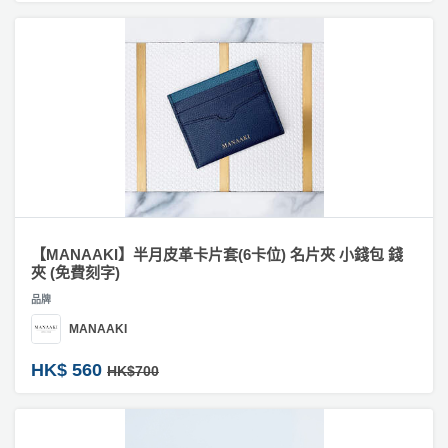
工
#
作
家
坊
居
擺
戶
設
外
玩
樂
遊
艇
【MANAAKI】半月皮革卡片套(6卡位) 名片夾 小錢包 錢
夾 (免費刻字)
出
租
品牌
MANAAKI
HK$ 560
HK$700