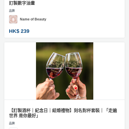
動
心
訂製數字油畫
們
訂
場
願
品牌
製
婚
地
清
手
Name of Beauty
禮
佈
單
機
置
殼
HK$ 239
親
用
子
#
品
活
繪
畫
動
即
類
食
禮
即
物
煮
系
#
訂
列
製
圍
聚
巾
會
【訂製酒杯｜紀念日｜結婚禮物】刻名對杯套裝｜「走遍
／
世界 是你最好」
及
衣
拍
品牌
物