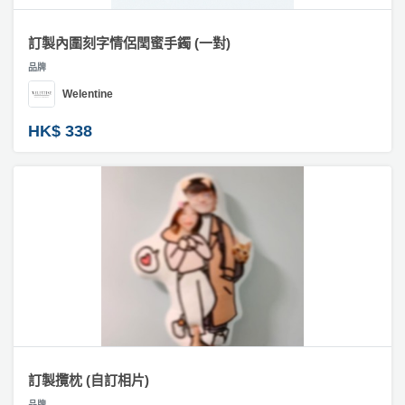
訂製內圍刻字情侶閏蜜手鐲 (一對)
品牌
Welentine
HK$ 338
訂製攬枕 (自訂相片)
品牌