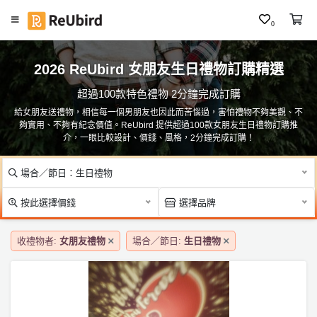
0
#
繁
人
2026 ReUbird 女朋友生日禮物訂購精選
中
像
E
夜
超過100款特色禮物 2分鐘完成訂購
N
燈
給女朋友送禮物，相信每一個男朋友也因此而苦惱過，害怕禮物不夠美觀、不
／
夠實用、不夠有紀念價值。ReUbird 提供超過100款女朋友生日禮物訂購推
燈
介，一眼比較設計、價錢、風格，2分鐘完成訂購！
箱
登
入
場合／節日：生日禮物
#
皮
註
按此選擇價錢
選擇品牌
革
冊
品
／
收禮物者:
女朋友禮物
場合／節日:
生日禮物
材
料
服
包
務
及
#