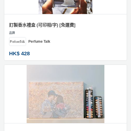
員
朋
動
食
計
友
攻
#
劃
特
聚
略
訂
色
會
製
訂製香水禮盒 (可印相/字) [免運費]
相
蛋
品牌
片
社
慶
會
糕
拼
Perfume Talk
交
祝
員
圖
軟
花
生
需
HK$ 428
／
件
束
日
知
砌
及
圖
拍
花
拖
夾
#
藝
相
時
禮
聯
企
架
間
品
絡
業
神
我
#
/
訂
器
爆
們
公
製
炸
關
司
情
禮
盒
於
活
侶
物
我
#