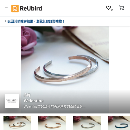
0
返回其他搜尋結果，瀏覽其他訂製禮物！
繁
中
E
N
登
入
註
冊
品牌
Welentine
Welentine於2016年於香港創立的首飾品牌...
服
務
及