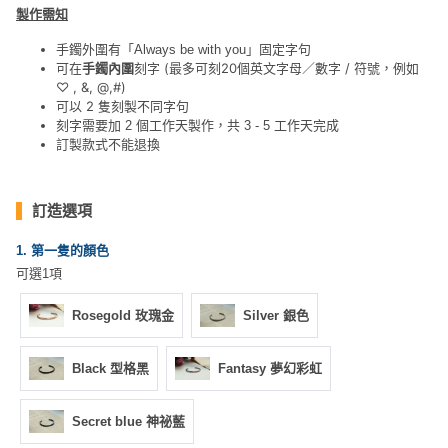
動
心
製作需知
們
場
願
婚
地
清
手鐲外圍有「Always be with you」固定字句
手鐲內圍
刻字 (最多可刻20個英文字母／數字 / 符號，例如
可在
禮
佈
單
♡ , &, @,#)
置
可以 2 隻刻製不同字句
親
用
刻字需要加 2 個工作天製作，共 3 - 5 工作天完成
子
訂製款式不能退換
品
活
動
即
訂造選項
食
即
1. 第一隻的顏色
煮
可選1項
系
列
Rosegold 玫瑰金
Silver 銀色
聚
Black 型格黑
Fantasy 夢幻彩虹
會
及
Secret blue 神祕藍
拍