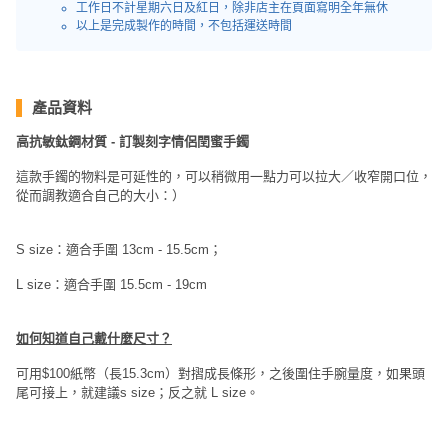
員
朋
動
工作日不計星期六日及紅日，除非店主在頁面寫明全年無休
食
以上是完成製作的時間，不包括運送時間
計
友
攻
劃
特
聚
略
色
會
蛋
產品資料
社
慶
會
糕
高抗敏鈦鋼材質 - 訂製刻字情侶閏蜜手鐲
交
祝
員
軟
花
生
需
這款手鐲的物料是可延性的，可以稍微用一點力可以拉大／收窄開口位，
件
束
日
知
從而調教適合自己的大小：）
及
拍
花
S size：適合手圍 13cm - 15.5cm；
拖
夾
藝
L size：適合手圍 15.5cm - 19cm
時
禮
聯
企
間
品
絡
業
神
如何知道自己戴什麼尺寸？
我
/
訂
器
們
可用$100紙幣（長15.3cm）對摺成長條形，之後圍住手腕量度，如果頭
公
製
關
尾可接上，就建議s size；反之就 L size。
司
情
禮
於
活
侶
物
我