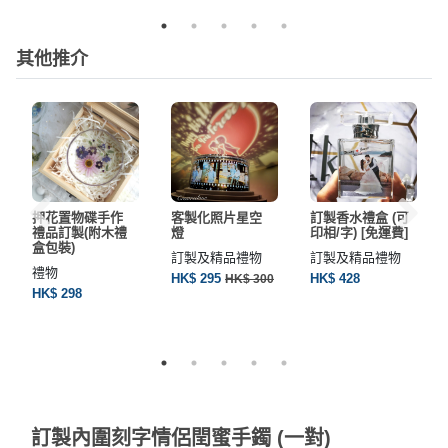
其他推介
押花置物碟手作
客製化照片星空
訂製香水禮盒 (可
禮品訂製(附木禮
燈
印相/字) [免運費]
盒包裝)
訂製及精品禮物
訂製及精品禮物
禮物
HK$ 295
HK$ 428
HK$ 300
HK$ 298
訂製內圍刻字情侶閏蜜手鐲 (一對)