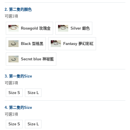
拖
餐
2. 第二隻的顏色
廳
可選1項
B
Rosegold 玫瑰金
Silver 銀色
B
Q
Black 型格黑
Fantasy 夢幻彩虹
場
Secret blue 神祕藍
地
新
3. 第一隻的Size
奇
可選1項
玩
Size S
Size L
樂
體
4. 第二隻的Size
驗
可選1項
手
Size S
Size L
作