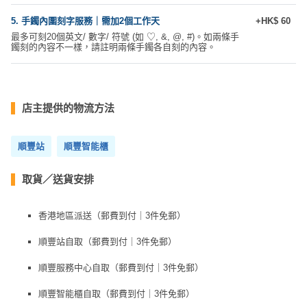
工
5. 手鐲內圍刻字服務｜需加2個工作天
+HK$ 60
作
最多可刻20個英文/ 數字/ 符號 (如 ♡, &, @, #)。如兩條手
坊
鐲刻的內容不一樣，請註明兩條手鐲各自刻的內容。
戶
外
店主提供的物流方法
玩
樂
順豐站
順豐智能櫃
遊
艇
取貨／送貨安排
出
租
香港地區派送（郵費到付｜3件免郵）
順豐站自取（郵費到付｜3件免郵）
順豐服務中心自取（郵費到付｜3件免郵）
順豐智能櫃自取（郵費到付｜3件免郵）