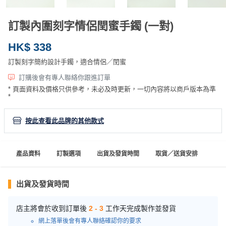
產
品
訂製內圍刻字情侶閏蜜手鐲 (一對)
分
類
HK$ 338
訂製刻字簡約設計手鐲，適合情侶／閏蜜
活
P
訂購後會有專人聯絡你跟進訂單
動
a
* 頁面資料及價格只供參考，未必及時更新，一切內容將以商戶版本為準
*
類
r
型
t
按此查看此品牌的其他款式
y
R
活
搞
o
產品資料
訂製選項
出貨及發貨時間
取貨／送貨安排
動
P
o
攻
a
m
略
r
出貨及發貨時間
到
t
會
y
店主將會於收到訂單後
2 - 3
工作天完成製作並發貨
會
活
美
網上落單後會有專人聯絡確認你的要求