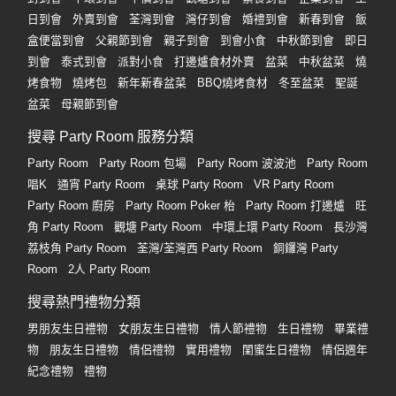
日到會
外賣到會
荃灣到會
灣仔到會
婚禮到會
新春到會
飯
盒便當到會
父親節到會
親子到會
到會小食
中秋節到會
即日
到會
泰式到會
派對小食
打邊爐食材外賣
盆菜
中秋盆菜
燒
烤食物
燒烤包
新年新春盆菜
BBQ燒烤食材
冬至盆菜
聖誕
盆菜
母親節到會
搜尋 Party Room 服務分類
Party Room
Party Room 包場
Party Room 波波池
Party Room
唱K
通宵 Party Room
桌球 Party Room
VR Party Room
Party Room 廚房
Party Room Poker 枱
Party Room 打邊爐
旺
角 Party Room
觀塘 Party Room
中環上環 Party Room
長沙灣
荔枝角 Party Room
荃灣/荃灣西 Party Room
銅鑼灣 Party
Room
2人 Party Room
搜尋熱門禮物分類
男朋友生日禮物
女朋友生日禮物
情人節禮物
生日禮物
畢業禮
物
朋友生日禮物
情侶禮物
實用禮物
閨蜜生日禮物
情侶週年
紀念禮物
禮物