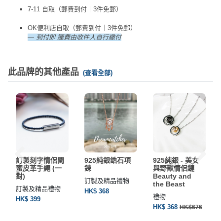
7-11 自取（郵費到付｜3件免郵）
OK便利店自取（郵費到付｜3件免郵）
— 到付即 運費由收件人自行繳付
此品牌的其他產品
(查看全部)
訂製刻字情侶閏
925純銀鋯石項
925純銀 - 美女
蜜皮革手繩 (一
鍊
與野獸情侶鏈
對)
Beauty and
訂製及精品禮物
the Beast
訂製及精品禮物
HK$ 368
禮物
HK$ 399
HK$ 368
HK$676