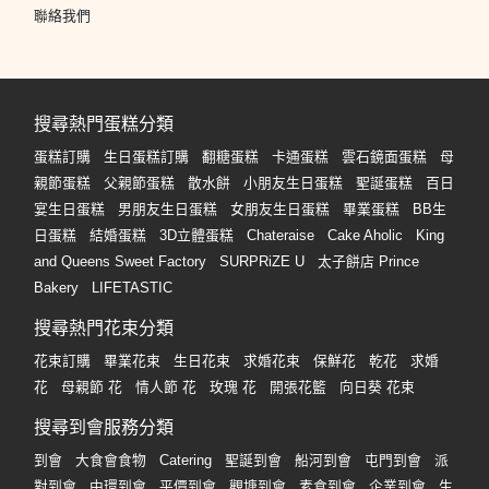
聯絡我們
搜尋熱門蛋糕分類
蛋糕訂購
生日蛋糕訂購
翻糖蛋糕
卡通蛋糕
雲石鏡面蛋糕
母
親節蛋糕
父親節蛋糕
散水餅
小朋友生日蛋糕
聖誕蛋糕
百日
宴生日蛋糕
男朋友生日蛋糕
女朋友生日蛋糕
畢業蛋糕
BB生
日蛋糕
結婚蛋糕
3D立體蛋糕
Chateraise
Cake Aholic
King
and Queens Sweet Factory
SURPRiZE U
太子餅店 Prince
Bakery
LIFETASTIC
搜尋熱門花束分類
花束訂購
畢業花束
生日花束
求婚花束
保鮮花
乾花
求婚
花
母親節 花
情人節 花
玫瑰 花
開張花籃
向日葵 花束
搜尋到會服務分類
到會
大食會食物
Catering
聖誕到會
船河到會
屯門到會
派
對到會
中環到會
平價到會
觀塘到會
素食到會
企業到會
生