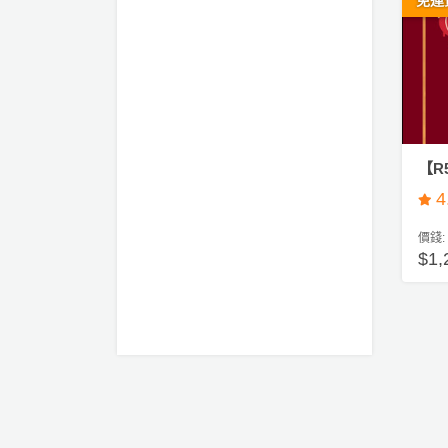
免運
工
作
坊
戶
外
玩
【R
樂
4
遊
價錢:
艇
$1
出
租