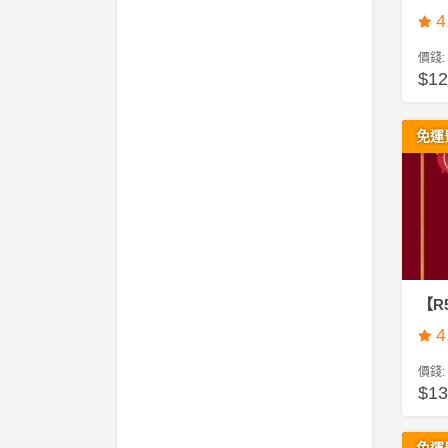
拖
4
餐
廳
價錢:
$1
B
B
免運
Q
場
地
新
奇
玩
【R
樂
4
體
驗
價錢:
$1
手
作