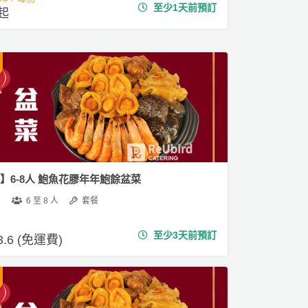
至少1天前預訂
 起
3】6-8人 鮑魚花膠年年鮑餘盆菜
6 至 8 人
套餐
至少3天前預訂
3.6 (免運費)