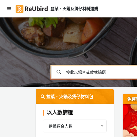
盆菜、火鍋及煲仔材料選購
#
繁
燒
中
烤
E
套
N
餐
#
火
登
鍋
按此以場合或款式篩選
入
#
註
盆
冊
菜
盆菜、火鍋及煲仔材料包
免運
#
以人數篩選
中
服
秋
務
選擇適合人數
盆
及
菜