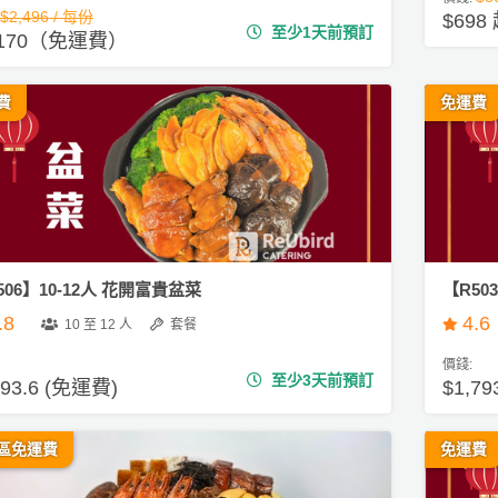
$2,496 / 每份
$698
至少1天前預訂
,170（免運費）
費
免運費
506】10-12人 花開富貴盆菜
【R50
.8
4.6
10 至 12 人
套餐
價錢:
至少3天前預訂
793.6 (免運費)
$1,79
區免運費
免運費