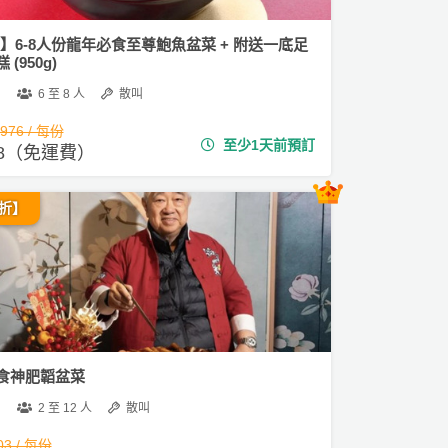
1】6-8人份龍年必食至尊鮑魚盆菜 + 附送一底足
(950g)
6 至 8 人
散叫
,976 / 每份
至少1天前預訂
718（免運費）
折】
食神肥韜盆菜
2 至 12 人
散叫
03 / 每份