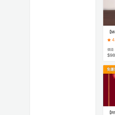
動
心
們
場
願
婚
地
清
禮
佈
單
置
親
用
【M
子
品
4
活
動
即
價錢:
食
$
即
煮
免運
系
列
聚
會
及
拍
【R