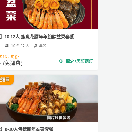
4】10-12人 鮑魚花膠年年鮑餘盆菜套餐
10 至 12 人
套餐
,516 / 每份
至少3天前預訂
88 (免運費)
免運費
2】8-10人傳統團年盆菜套餐