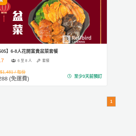
費
505】6-8人花開富貴盆菜套餐
.7
6 至 8 人
套餐
$1,481 / 每份
至少3天前預訂
,288 (免運費)
1