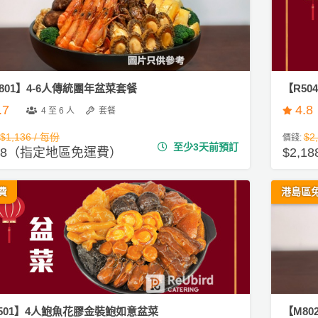
801】4-6人傳統團年盆菜套餐
【R50
.7
4.8
4 至 6 人
套餐
$1,136 / 每份
$2
價錢:
至少3天前預訂
988（指定地區免運費）
$2,1
費
港島區
501】4人鮑魚花膠金裝鮑如意盆菜
【M80