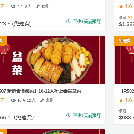
.7
4.6
4 至 6 人
套餐
$1
價錢:
至少3天前預訂
223.6 (免運費)
$1,
費
免運費
507 精選素食盤菜】10-12人極上養生盆菜
【R5
.7
4.6
10 至 12 人
套餐
價錢:
至少3天前預訂
366.1（免運費）
$938