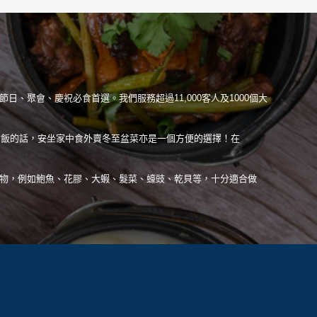
、聚會、慶祝必食首選。我們服務超過11,000客人及1000個大
食飯的話，安坐家中食外賣冬至盆菜亦是一個方便的選擇！在
種食物，例如鮑魚、花膠、大蝦、髮菜、蠔豉、乾貝等，十分適合做