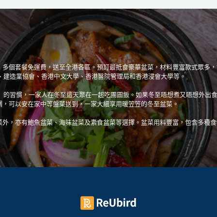
送，多個套餐免運費，送至全港各區。預訂最抵食豪華盆菜，材料豐富款式眾多，節日
、建造業協會、香港中文大學、香港醫院管理局和香港浸會大學等。
」的習慣，一家人在冬至這天聚在一起吃團圓飯。如果冬至唔想煮又唔想外出
或烹調，可以安在家中等盤菜送到，一家大細享用暖笠笠的冬至盆菜。
傳統盆菜外，亦有鮑魚盆菜、海味盆菜及素食盆菜等選擇。盆菜用料豐富，包含多