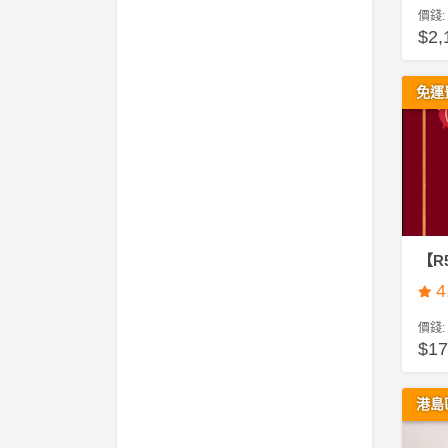
員
朋
動
食
價錢:
計
友
攻
$2
劃
特
聚
略
色
會
免運
蛋
社
慶
會
糕
交
祝
員
軟
花
生
需
件
束
日
知
及
拍
花
【R
拖
夾
藝
時
禮
4
聯
企
間
品
絡
業
價錢:
神
我
$1
/
訂
器
們
公
製
關
司
情
港島
禮
於
活
侶
物
我