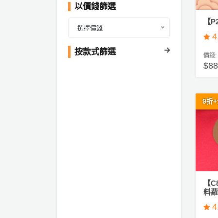
產
以價錢篩選
#
品
【P
新
分
選擇價錢
年
4
類
盆
按款式篩選
菜
價錢:
$8
活
P
動
a
類
r
9折
型
t
y
R
活
搞
o
動
P
o
攻
a
m
略
r
【C
到
t
料蘿蔔
會
y
4
會
活
美