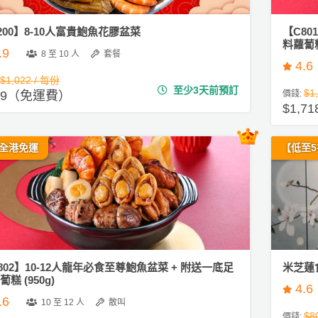
200】8-10人富貴鮑魚花膠盆菜
【C80
料蘿蔔糕 
.9
8 至 10 人
套餐
4.6
$1,022 / 每份
至少3天前預訂
$1
89（免運費）
價錢:
$1,
+全港免運
【低至5
802】10-12人龍年必食至尊鮑魚盆菜 + 附送一底足
米芝蓮
糕 (950g)
4.6
.6
10 至 12 人
散叫
$8
價錢: