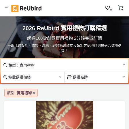
0
#
繁
人
2026 ReUbird 實用禮物訂購精選
中
像
E
夜
超過100款創意實用禮物 2分鐘完成訂購
N
燈
一眼比較設計、價錢、風格，輕鬆篩選款式和類別方便地找到最適合你嘅選
／
擇！
燈
箱
登
類型：實用禮物
入
#
按此選擇價錢
選擇品牌
皮
註
革
冊
品
類型:
實用禮物
／
材
料
服
包
務
及
#