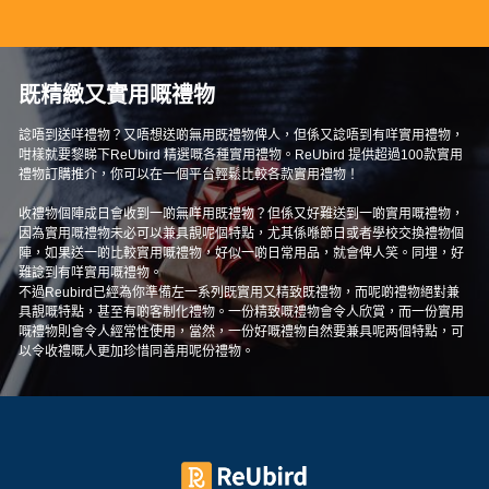
既精緻又實用嘅禮物
諗唔到送咩禮物？又唔想送啲無用既禮物俾人，但係又諗唔到有咩實用禮物，
咁樣就要黎睇下ReUbird 精選嘅各種實用禮物。ReUbird 提供超過100款實用
禮物訂購推介，你可以在一個平台輕鬆比較各款實用禮物！
收禮物個陣成日會收到一啲無咩用既禮物？但係又好難送到一啲實用嘅禮物，
因為實用嘅禮物未必可以兼具靚呢個特點，尤其係喺節日或者學校交換禮物個
陣，如果送一啲比較實用嘅禮物，好似一啲日常用品，就會俾人笑。同埋，好
難諗到有咩實用嘅禮物。
不過Reubird已經為你準備左一系列既實用又精致既禮物，而呢啲禮物絕對兼
具靚嘅特點，甚至有啲客制化禮物。一份精致嘅禮物會令人欣賞，而一份實用
嘅禮物則會令人經常性使用，當然，一份好嘅禮物自然要兼具呢两個特點，可
以令收禮嘅人更加珍惜同善用呢份禮物。