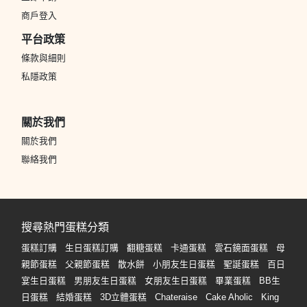
商戶登入
平台政策
條款與細則
私隱政策
關於我們
關於我們
聯絡我們
搜尋熱門蛋糕分類
蛋糕訂購
生日蛋糕訂購
翻糖蛋糕
卡通蛋糕
雲石鏡面蛋糕
母
親節蛋糕
父親節蛋糕
散水餅
小朋友生日蛋糕
聖誕蛋糕
百日
宴生日蛋糕
男朋友生日蛋糕
女朋友生日蛋糕
畢業蛋糕
BB生
日蛋糕
結婚蛋糕
3D立體蛋糕
Chateraise
Cake Aholic
King