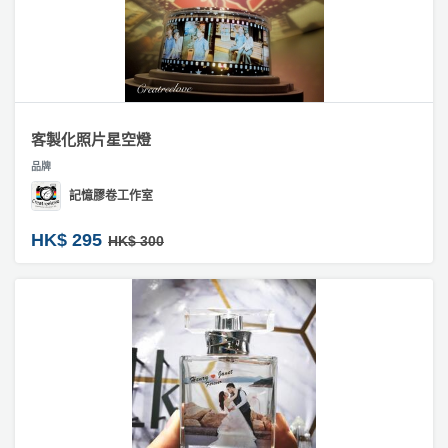
產
訂
品
製
手
分
錶
類
#
訂
客製化照片星空燈
活
P
製
品牌
動
a
攬
記憶膠卷工作室
類
r
枕
型
t
HK$ 295
#
HK$ 300
y
訂
R
製
活
搞
o
首
動
P
o
飾
攻
a
m
略
#
r
紋
到
t
身
會
y
貼
會
活
美
紙