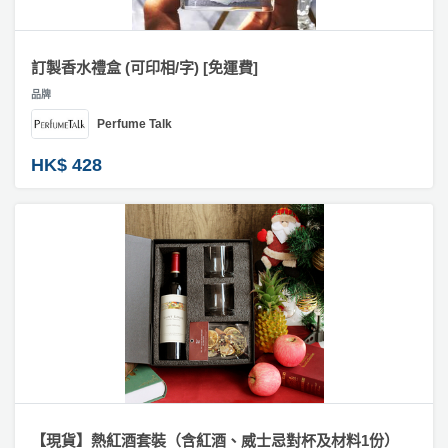
員
朋
動
食
計
友
攻
#
劃
特
聚
略
訂
訂製香水禮盒 (可印相/字) [免運費]
色
會
製
品牌
相
蛋
片
社
慶
會
Perfume Talk
糕
拼
交
祝
員
圖
HK$ 428
軟
花
生
需
／
件
束
日
知
砌
及
圖
拍
花
拖
夾
#
藝
相
時
禮
聯
企
架
間
品
絡
業
神
我
#
/
訂
器
爆
們
公
製
炸
關
司
情
禮
盒
於
活
侶
物
我
【現貨】熱紅酒套裝（含紅酒、威士忌對杯及材料1份）
#