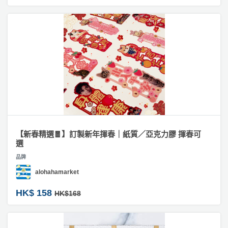
工
#
作
家
坊
居
擺
戶
設
外
玩
樂
遊
艇
【新春精選🧧】訂製新年揮春｜紙質／亞克力膠 揮春可
出
選
租
品牌
alohahamarket
HK$ 158
HK$168