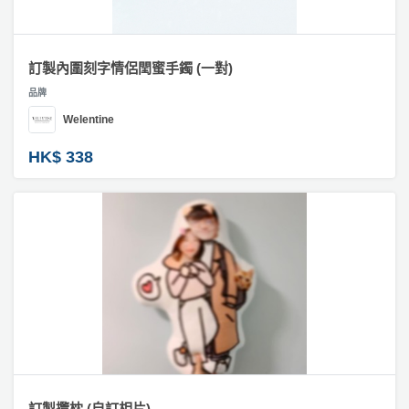
訂製內圍刻字情侶閏蜜手鐲 (一對)
品牌
Welentine
HK$ 338
訂製攬枕 (自訂相片)