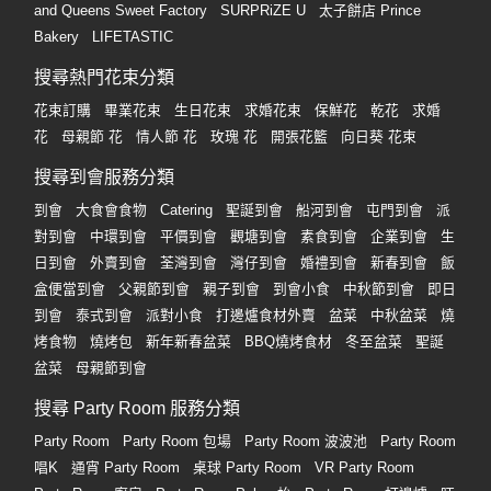
and Queens Sweet Factory
SURPRiZE U
太子餅店 Prince
Bakery
LIFETASTIC
搜尋熱門花束分類
花束訂購
畢業花束
生日花束
求婚花束
保鮮花
乾花
求婚
花
母親節 花
情人節 花
玫瑰 花
開張花籃
向日葵 花束
搜尋到會服務分類
到會
大食會食物
Catering
聖誕到會
船河到會
屯門到會
派
對到會
中環到會
平價到會
觀塘到會
素食到會
企業到會
生
日到會
外賣到會
荃灣到會
灣仔到會
婚禮到會
新春到會
飯
盒便當到會
父親節到會
親子到會
到會小食
中秋節到會
即日
到會
泰式到會
派對小食
打邊爐食材外賣
盆菜
中秋盆菜
燒
烤食物
燒烤包
新年新春盆菜
BBQ燒烤食材
冬至盆菜
聖誕
盆菜
母親節到會
搜尋 Party Room 服務分類
Party Room
Party Room 包場
Party Room 波波池
Party Room
唱K
通宵 Party Room
桌球 Party Room
VR Party Room