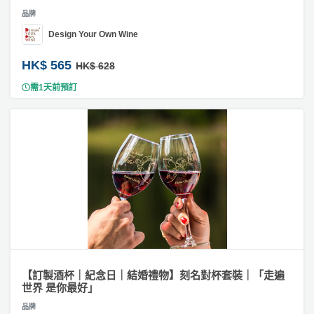
動
心
們
訂
品牌
場
願
製
婚
地
清
Design Your Own Wine
手
禮
佈
單
機
HK$ 565
HK$ 628
置
殼
親
用
需1天前預訂
子
#
品
活
繪
畫
動
即
類
食
禮
即
物
煮
系
#
訂
列
製
圍
聚
巾
會
【訂製酒杯｜紀念日｜結婚禮物】刻名對杯套裝｜「走遍
／
及
世界 是你最好」
衣
拍
物
品牌