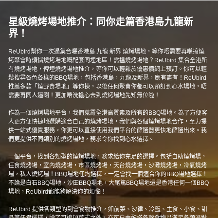
星級燒烤場地推介：同你走篇香港島九龍新
界！
ReUbird幫你一次過集合曬香港島 九龍 新界 燒烤場地，等你唔需要再喺搞燒
烤聚會時煩惱燒烤場地嘅配套同埋地區！需揾燒烤場地？ReUbird 集合全港所
有燒烤場地，俾埋燒烤場地推介，等你可以輕鬆於優惠價網上預訂。你可以輕
鬆搜尋各色各樣的BBQ場地，包括香港島，九龍及新界，應有盡有！ReUbird
推薦多款「燒野食場地」等你揀，以後任何聚會你都可以預訂到心水場地，唔
需要再同人逼喇！更加唔洗擔心去到燒烤場地先知無位啦！
作為一個燒烤場地平台，我們蒐羅全港高質素及所有的BBQ場地。為了方便客
人更方便快捷地選購適合自己的燒烤場地，我們與各個燒烤場地合作，至力提
供一站式優質服務，你更可以直接使用我們平台的篩選器更快地篩選出來。我
們更提供不同類別的燒烤場地，務求令你找到心水選擇。
一個平台，找到各類型的燒烤場地，務求給你充足的選擇。包括自助燒烤場，
任食燒烤場，室內燒烤場，市區燒烤場，天台燒烤場，沙灘燒烤場，冷氣燒烤
場，私人燒烤場！BBQ場地任均選擇，一定會找一個適合你的BBQ場地選擇！
不論是白石BBQ場地，沙田BBQ場地，大尾篤BBQ場地還是香港任何一個BBQ
場地，ReUbird都能夠解決你的煩惱！
ReUbird 提供各類型的到會食物推介，如前菜、沙律、冷盤、主食、小食、甜
品等任君選擇，除了可追加菜式之外，亦可自由配搭各款食物以滿足各類派對