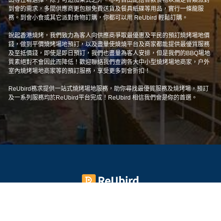
到會的需求，多間供應商更包辦免費送貨及餐具紙碟等用品，實行一條龍服
務。到會小食或其它派對食物訂購，你都可以用 ReUbird 輕鬆訂購。
說起香港燒烤，我們致力為客人向供應商爭取最優惠及平民的預訂燒烤場地價
錢，做到平價燒烤場地預訂，以及盡量使燒燒平台及商家都能提供最優質服務
及至抵價錢，即使是即日預訂，我們也盡量為客人安排，但是我們的BBQ場地
質素絕對不會因此而降低！歡迎聯絡我們查詢各大中小型燒烤場地商家，户外
室內燒烤場地商家等的預訂服務，享受更多到會折扣！
ReUbird務求提供一站式燒烤場地服務，助你尋找最優質服務及燒烤場，預訂
及一系列服務均於ReUbird平台完成！ReUbird 相信我們會是你的首選。
如何加入成為ReUbird的合作商戶？