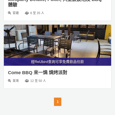
產
體驗
品
官塘
6 至 35 人
分
類
活
P
動
a
類
r
型
t
經ReUbird查詢可享免費飲品任飲
y
R
Come BBQ 來一燒 燒烤派對
活
搞
o
動
P
荃灣
12 至 50 人
o
攻
a
m
略
r
到
t
1
會
y
會
活
美