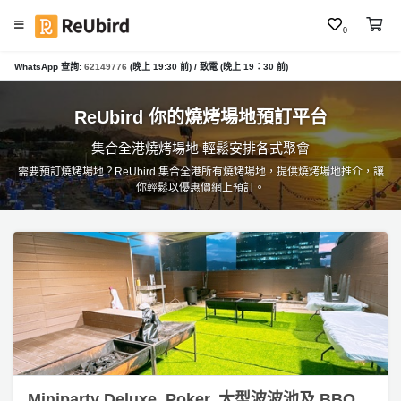
0
WhatsApp 查詢:
62149776
(晚上 19:30 前) / 致電 (晚上 19：30 前)
繁
中
E
ReUbird 你的燒烤場地預訂平台
N
集合全港燒烤場地 輕鬆安排各式聚會
需要預訂燒烤場地？ReUbird 集合全港所有燒烤場地，提供燒烤場地推介，讓
你輕鬆以優惠價網上預訂。
登
入
註
冊
服
務
及
Miniparty Deluxe, Poker, 大型波波池及 BBQ