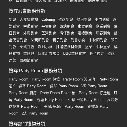
花
母親節 花
情人節 花
玫瑰 花
開張花籃
向日葵 花束
搜尋到會服務分類
到會
大食會食物
Catering
聖誕到會
船河到會
屯門到會
派
對到會
中環到會
平價到會
觀塘到會
素食到會
企業到會
生
日到會
外賣到會
荃灣到會
灣仔到會
婚禮到會
新春到會
飯
盒便當到會
父親節到會
親子到會
到會小食
中秋節到會
即日
到會
泰式到會
派對小食
打邊爐食材外賣
盆菜
中秋盆菜
燒
烤食物
燒烤包
新年新春盆菜
BBQ燒烤食材
冬至盆菜
聖誕
盆菜
母親節到會
搜尋 Party Room 服務分類
Party Room
Party Room 包場
Party Room 波波池
Party Room
唱K
通宵 Party Room
桌球 Party Room
VR Party Room
Party Room 廚房
Party Room Poker 枱
Party Room 打邊爐
旺
角 Party Room
觀塘 Party Room
中環上環 Party Room
長沙灣
荔枝角 Party Room
荃灣/荃灣西 Party Room
銅鑼灣 Party
Room
2人 Party Room
搜尋熱門禮物分類