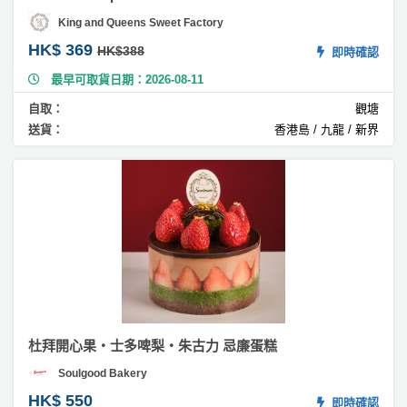
慕
King and Queens Sweet Factory
絲
蛋
HK$ 369
HK$388
即時確認
糕
最早可取貨日期：2026-08-11
#
自取：
觀塘
黑
送貨：
香港島 / 九龍 / 新界
森
林
蛋
糕
#
芒
果
慕
斯
蛋
杜拜開心果・士多啤梨・朱古力 忌廉蛋糕
糕
Soulgood Bakery
#
HK$ 550
芒
即時確認