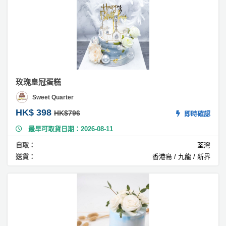
柚
子
蛋
糕
#
提
子
玫瑰皇冠蛋糕
蛋
Sweet Quarter
糕
HK$ 398
HK$796
即時確認
#
慕
最早可取貨日期：2026-08-11
絲
自取：
荃灣
蛋
送貨：
香港島 / 九龍 / 新界
糕
#
榴
槤
蛋
糕