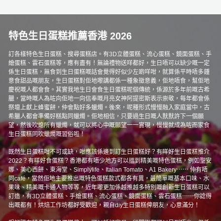
特色生日蛋糕推薦香港 2026
訂各樣特色生日蛋糕、搜尋蛋糕店。有3D立體蛋糕、流心蛋糕、鏡面蛋糕、手
繪蛋糕、雲石蛋糕等，應有盡有！無論禮物送咩都好，生日唔可以缺少嘅一定
係生日蛋糕，無食到生日蛋糕嘅話會覺得好似少左啲咩咁，就算係平時唔多鍾
意食甜品嘅朋友，生日蛋糕對佢地嚟講都係一種象徵意義，佢地唔食，幫佢地
慶祝嘅人都會食。其實我地生日會食生日蛋糕呢個傳統，係源於多年前嘅古希
臘，當時嘅人為咗向佢地一向信奉嘅月亮女神阿提密斯表示崇敬，每年都會係
祭壇上獻上蜂蜜餅，仲會點好多蠟燭。後來，呢種形式慢慢融入家庭當中，古
希臘人都會準備好糕點同蠟燭。佢地相信，只要過生日嘅人默默許下一個願
望，然後吹熄所有蠟燭，就可以將心中嘅願望一一實現，慢慢就成為咗而家食
生日蛋糕同吹蠟燭嘅習俗啦！
既然生日蛋糕咁不可或缺，咁應該係邊到訂生日蛋糕好？有咩好生日蛋糕推介
2022？有咩好食蛋糕？香港都有唔少地方可以搵到精美嘅特色蛋糕，例如聖安
娜、美心西餅、東海堂、Simplylife、Italian Tomato、A1 Bakery⋯⋯ 仲有唔
同café，當然佢地主要推出嘅特色蛋糕款式都各有異，最簡單嘅基本口味、水
果味、精美嘅卡通人物等等，近年嚟更加係越推越多特別嘅創新生日蛋糕可以
訂造，有3D立體蛋糕、手繪蛋糕、流心蛋糕、鏡面蛋糕、雲石蛋糕⋯⋯你諗得
出嘅都有！烘焙工作坊都好受歡迎，親自diy生日蛋糕俾朋友，心意滿分！