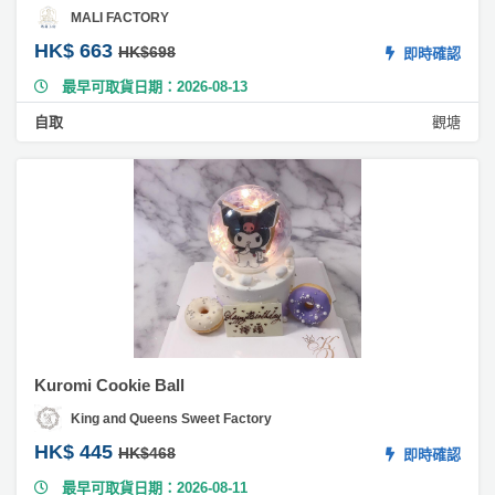
MALI FACTORY
#
HK$ 663
HK$698
即時確認
麻
最早可取貨日期：2026-08-13
糬
蛋
自取
觀塘
糕
#
忌
廉
蛋
糕
#
蘋
果
蛋
Kuromi Cookie Ball
糕
King and Queens Sweet Factory
#
HK$ 445
HK$468
即時確認
雜
最早可取貨日期：2026-08-11