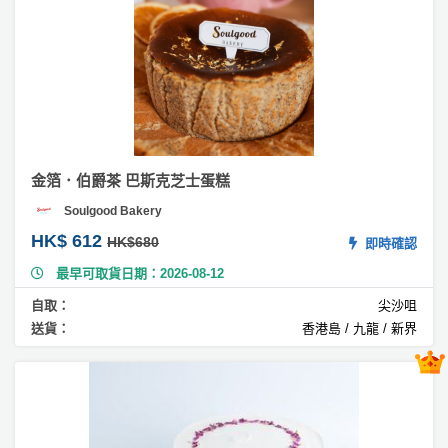
動
心
們
糕
場
願
婚
地
清
#
禮
佈
單
千
置
層
親
用
蛋
子
糕
品
活
金箔．伯爵茶 巴斯克芝士蛋糕
#
動
即
芝
Soulgood Bakery
食
士
即
HK$ 612
HK$680
即時確認
蛋
煮
糕
最早可取貨日期：2026-08-12
系
#
自取：
尖沙咀
列
抹
送貨：
香港島 / 九龍 / 新界
茶
聚
蛋
會
糕
及
拍
#