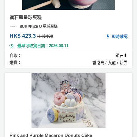
主
工
蛋
作
糕
雲石藍星球蛋糕
坊
#
SURPRiZE U 星球蛋糕
草
戶
HK$ 423.3
HK$498
即時確認
莓
外
蛋
最早可取貨日期：2026-08-11
玩
糕
樂
自取：
鑽石山
送貨：
香港島 / 九龍 / 新界
#
遊
檸
艇
檬
芝
出
士
租
蛋
糕
#
朱
古
力
Pink and Purple Macaron Donuts Cake