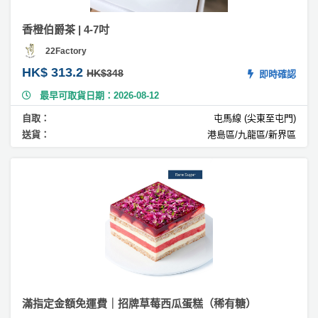
糕
香橙伯爵茶 | 4-7吋
#
22Factory
皇
冠
HK$ 313.2
HK$348
即時確認
蛋
最早可取貨日期：2026-08-12
糕
自取：
屯馬線 (尖東至屯門)
#
送貨：
港島區/九龍區/新界區
糖
皮
蛋
糕
#
檸
檬
蛋
糕
#
滿指定金額免運費｜招牌草莓西瓜蛋糕（稀有糖）
足