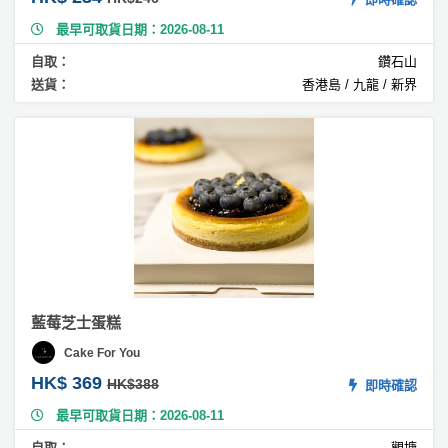
糕
最早可取貨日期：2026-08-11
#
綿
自取：
鑽石山
花
送貨：
香港島 / 九龍 / 新界
糖
蛋
糕
#
O
re
o
蛋
糕
藍莓芝士蛋糕
#
奶
Cake For You
蓋
HK$ 369
HK$388
即時確認
蛋
糕
最早可取貨日期：2026-08-11
自取：
觀塘