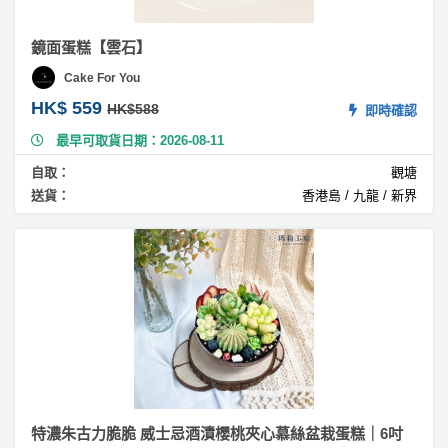
糖
蛋
鏡面蛋糕【雲石】
糕
Cake For You
#
HK$ 559
HK$588
即時確認
芝
麻
最早可取貨日期：2026-08-11
蛋
自取：
觀塘
糕
送貨：
香港島 / 九龍 / 新界
#
黑
芝
麻
蛋
糕
#
焙
茶
蛋
特濃朱古力脆脆 威士忌酒漬櫻桃夾心慕絲盆栽蛋糕｜6吋
糕