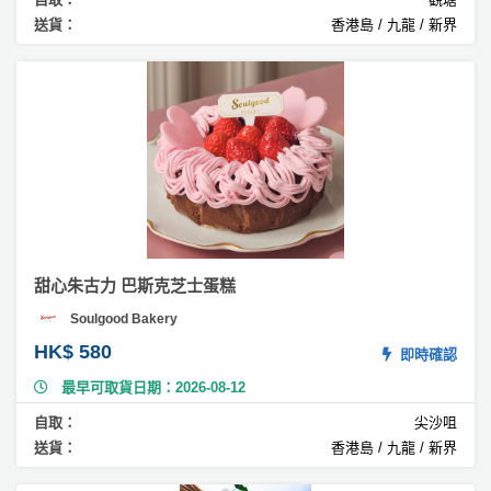
#
送貨：
香港島 / 九龍 / 新界
巴
斯
克
芝
士
蛋
糕
#
無
糖
蛋
甜心朱古力 巴斯克芝士蛋糕
糕
Soulgood Bakery
#
HK$ 580
即時確認
拿
破
最早可取貨日期：2026-08-12
崙
自取：
尖沙咀
蛋
送貨：
香港島 / 九龍 / 新界
糕