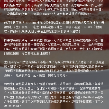
想訂購有特色嘅生日蛋糕俾人，可以話好容易，行開街都可以見到唔少，但係
同時選擇太多，亦都可以話係令到我地眼花撩亂啊！而家經ReUbird除左可以
輕鬆預約場心同到會食物之外，仲可以訂生日蛋糕，喺party嘅時候慶祝生日，
一次過搞掂晒所有生日派對必須嘅嘢，訂蛋糕都安排得妥妥當當啦！
想訂生日蛋糕？ReUbird 推介超過全港超過20間嘅生日蛋糕店及蛋糕推介，無
論係打卡生日蛋糕、出名生日蛋糕定係卡通生日蛋糕，甚至 3D Cake 立體蛋
糕，你都可以喺 ReUbird 平台上輕鬆揾到同訂到特色蛋糕！
如果想為朋友或另一半帶來生日驚喜，訂個特式嘅生日蛋糕就最適合不過！香
港有好多創意滿分嘅生日蛋糕店，就算係一d 香港網上蛋糕小店，由內在蛋糕
口味、到外在超夢幻嘅蛋糕造型，都極有水準！朋友 / 另一半生日，不如考慮
訂造返個獨一無二的特別生日蛋糕！
生日party自不然會有蛋糕，不過市面上的款式好像來來去去也差不多。想為至
親、閨蜜、另一半預備一個更難忘的派對，一個不可缺少的環節就係食特別生
日蛋糕。你都會希望嚐一口美味特別生日蛋糕，讓身心靈得到治癒。一個生日
蛋糕，一班朋友聚在一起，度過一個難忘的時光。
特色生日蛋糕款式有好多，包括千層蛋糕、戚風蛋糕、翻糖蛋糕等等。無論係
慶祝生日、結婚紀念日、百日宴、母親節、父親節等等，一定會有蛋糕的存
在，就算係食普通家常便飯，當你加入蛋糕環節，成個感覺就會截然不同。買
好味生日蛋糕要求除了好味外、款式之外，質量也要有保證。ReUbird 為你推
介生日蛋糕，讓你可以同重要的人渡過難忘的時光。以後訂生日蛋糕，你可以
用 ReUbird！