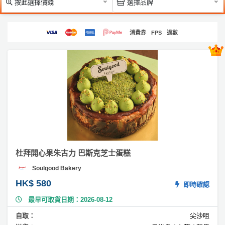
按此選擇價錢
選擇品牌
產
#
品
水
分
消費券
FPS
過數
果
類
蛋
糕
活
P
#
動
a
卡
通
類
r
蛋
型
t
糕
y
R
#
活
搞
o
栗
杜拜開心果朱古力 巴斯克芝士蛋糕
動
P
o
子
Soulgood Bakery
攻
a
蛋
m
略
糕
r
HK$ 580
即時確認
到
t
最早可取貨日期：2026-08-12
#
會
y
3
會
活
自取：
尖沙咀
美
D