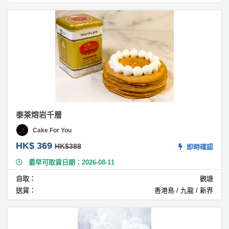
#
無
花
果
蛋
糕
#
雲
呢
泰茶熔岩千層
拿
蛋
Cake For You
糕
HK$ 369
HK$388
即時確認
#
最早可取貨日期：2026-08-11
荔
自取：
觀塘
枝
送貨：
香港島 / 九龍 / 新界
蛋
糕
#