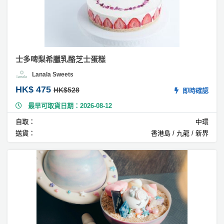
Ti
拖
ra
餐
m
廳
is
u
B
蛋
B
士多啤梨希臘乳酪芝士蛋糕
糕
Q
Lanala Sweets
#
HK$ 475
HK$528
即時確認
場
西
瓜
地
最早可取貨日期：2026-08-12
蛋
自取：
中環
糕
新
送貨：
香港島 / 九龍 / 新界
奇
#
玩
乳
樂
酪
體
蛋
糕
驗
#
手
公
作