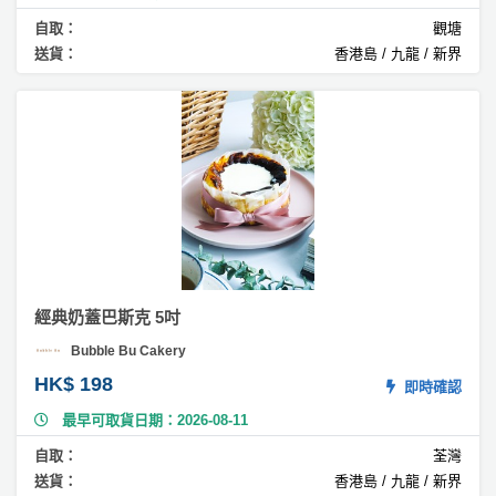
果
蛋
自取：
觀塘
糕
送貨：
香港島 / 九龍 / 新界
#
香
蕉
蛋
糕
#
開
心
果
經典奶蓋巴斯克 5吋
蛋
糕
Bubble Bu Cakery
HK$ 198
#
即時確認
玫
最早可取貨日期：2026-08-11
瑰
蛋
自取：
荃灣
糕
送貨：
香港島 / 九龍 / 新界