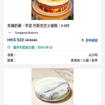
子
朱
古
力
蛋
炙燒奶蓋．芋泥 巴斯克芝士蛋糕｜6-8吋
糕
Soulgood Bakery
#
HK$ 522
HK$580
即時確認
伯
爵
最早可取貨日期：2026-08-12
茶
自取：
尖沙咀
蛋
送貨：
香港島 / 九龍 / 新界
糕
#
咖
啡
蛋
糕
#
焦