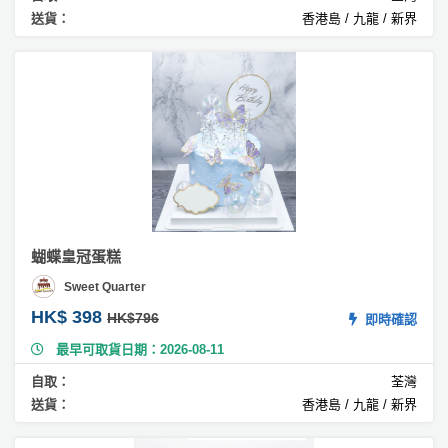
C
送貨：
香港島 / 九龍 / 新界
a
k
e
#
茶
味
蛋
糕
#
扑
蝴蝶皇冠蛋糕
爆
Sweet Quarter
蛋
糕
HK$ 398
HK$796
即時確認
最早可取貨日期：2026-08-11
#
花
自取：
荃灣
蛋
送貨：
香港島 / 九龍 / 新界
糕