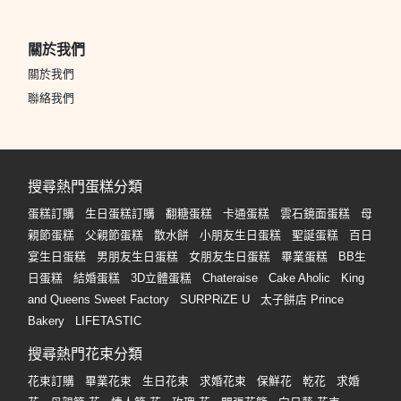
關於我們
關於我們
聯絡我們
搜尋熱門蛋糕分類
蛋糕訂購
生日蛋糕訂購
翻糖蛋糕
卡通蛋糕
雲石鏡面蛋糕
母
親節蛋糕
父親節蛋糕
散水餅
小朋友生日蛋糕
聖誕蛋糕
百日
宴生日蛋糕
男朋友生日蛋糕
女朋友生日蛋糕
畢業蛋糕
BB生
日蛋糕
結婚蛋糕
3D立體蛋糕
Chateraise
Cake Aholic
King
and Queens Sweet Factory
SURPRiZE U
太子餅店 Prince
Bakery
LIFETASTIC
搜尋熱門花束分類
花束訂購
畢業花束
生日花束
求婚花束
保鮮花
乾花
求婚