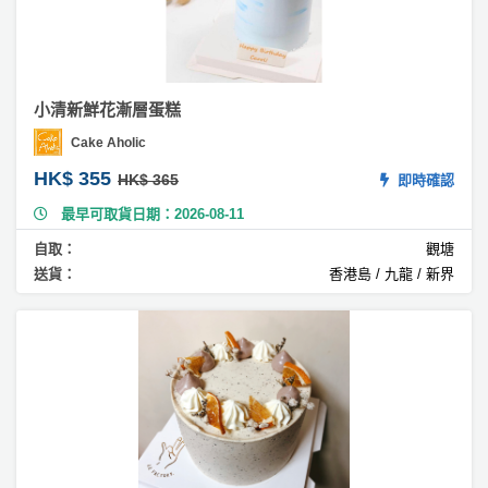
#
蕃
薯
蛋
小清新鮮花漸層蛋糕
糕
Cake Aholic
#
HK$ 355
HK$ 365
即時確認
紫
薯
最早可取貨日期：2026-08-11
蛋
自取：
觀塘
糕
送貨：
香港島 / 九龍 / 新界
#
米
蛋
糕
#
菠
蘿
蛋