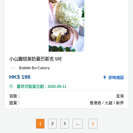
#
無
麩
質
蛋
糕
小山園焙茶奶蓋巴斯克 5吋
Bubble Bu Cakery
HK$ 198
即時確認
最早可取貨日期：2026-08-11
自取：
荃灣
送貨：
香港島 / 九龍 / 新界
1
2
3
...