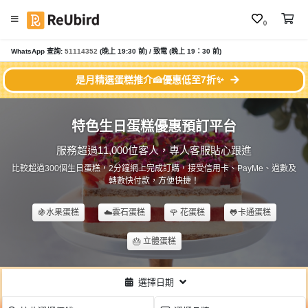
0
#
WhatsApp 查詢:
51114352
(晚上 19:30 前) / 致電 (晚上 19：30 前)
繁
雪
中
糕
是月精選蛋糕推介🍰優惠低至7折✨
E
蛋
N
糕
特色生日蛋糕優惠預訂平台
#
雲
登
服務超過11,000位客人，專人客服貼心跟進
石
入
比較超過300個生日蛋糕，2分鐘網上完成訂購，接受信用卡、PayMe、過數及
鏡
轉數快付款，方便快捷！
面
註
蛋
冊
🍇水果蛋糕
☁️雲石蛋糕
🌹 花蛋糕
🐸卡通蛋糕
糕
🎂 立體蛋糕
#
牛
服
油
務
選擇日期
蛋
及
糕