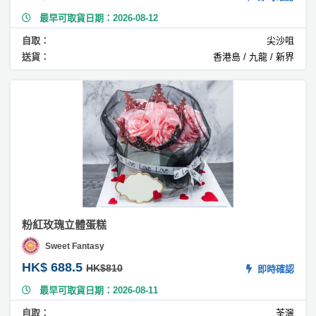
果
最早可取貨日期：2026-08-12
芝
士
自取：
尖沙咀
蛋
送貨：
香港島 / 九龍 / 新界
糕
#
藍
莓
蛋
糕
#
素
蛋
粉紅玫瑰立體蛋糕
糕
V
Sweet Fantasy
e
HK$ 688.5
HK$810
即時確認
g
a
最早可取貨日期：2026-08-11
n
自取：
荃灣