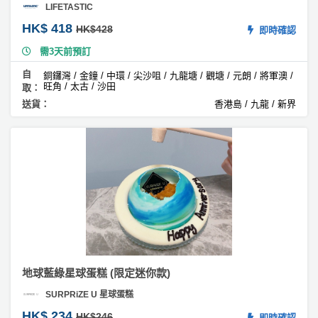
LIFETASTIC
球
蛋
HK$ 418
HK$428
即時確認
糕
需3天前預訂
#
自
銅鑼灣 / 金鐘 / 中環 / 尖沙咀 / 九龍塘 / 觀塘 / 元朗 / 將軍澳 /
豆
旺角 / 太古 / 沙田
取：
腐
送貨：
香港島 / 九龍 / 新界
蛋
糕
#
奶
茶
蛋
糕
#
花
地球藍綠星球蛋糕 (限定迷你款)
生
醬
SURPRiZE U 星球蛋糕
蛋
HK$ 234
HK$246
即時確認