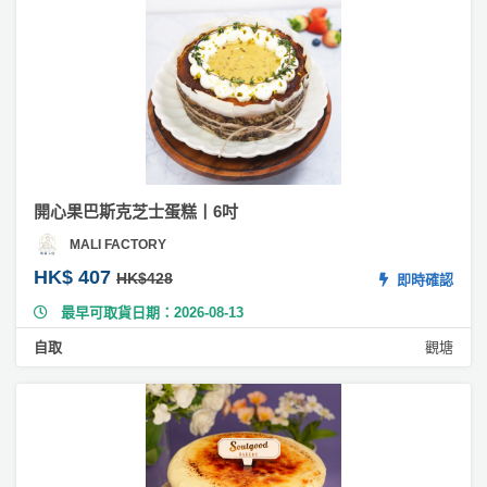
#
韓
式
裱
花
蛋
糕
#
戚
開心果巴斯克芝士蛋糕丨6吋
風
MALI FACTORY
蛋
HK$ 407
糕
HK$428
即時確認
最早可取貨日期：2026-08-13
#
榛
自取
觀塘
子
蛋
糕
#
榛