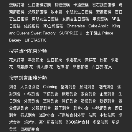
蛋糕訂購
生日蛋糕訂購
翻糖蛋糕
卡通蛋糕
雲石鏡面蛋糕
母
親節蛋糕
父親節蛋糕
散水餅
小朋友生日蛋糕
聖誕蛋糕
百日
宴生日蛋糕
男朋友生日蛋糕
女朋友生日蛋糕
畢業蛋糕
BB生
日蛋糕
結婚蛋糕
3D立體蛋糕
Chateraise
Cake Aholic
King
and Queens Sweet Factory
SURPRiZE U
太子餅店 Prince
Bakery
LIFETASTIC
搜尋熱門花束分類
花束訂購
畢業花束
生日花束
求婚花束
保鮮花
乾花
求婚
花
母親節 花
情人節 花
玫瑰 花
開張花籃
向日葵 花束
搜尋到會服務分類
到會
大食會食物
Catering
聖誕到會
船河到會
屯門到會
派
對到會
中環到會
平價到會
觀塘到會
素食到會
企業到會
生
日到會
外賣到會
荃灣到會
灣仔到會
婚禮到會
新春到會
飯
盒便當到會
父親節到會
親子到會
到會小食
中秋節到會
即日
到會
泰式到會
派對小食
打邊爐食材外賣
盆菜
中秋盆菜
燒
烤食物
燒烤包
新年新春盆菜
BBQ燒烤食材
冬至盆菜
聖誕
盆菜
母親節到會