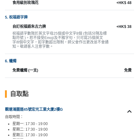
食用級別玫瑰花
+HK$ 48
工
作
5. 祝福語字牌
坊
自訂祝福語朱古力牌
+HK$ 38
祝福語字數限於英文字母25個或中文字8個 (包括分隔及標
戶
點符號 )。恕不接受Emoji及不雅字句，只可寫25個英文
外
字/8個中文字，如字數超岀限制，師父會作岀更改並不會通
知。敬請客人注意字數。
玩
樂
6. 蠟燭
遊
免費蠟燭 (一支)
免費
艇
出
租
自取點
觀塘鴻圖道45號宏光工業大廈2樓G
自取時間：
星期一: 17:30 - 19:00
星期二: 17:30 - 19:00
星期三: 17:30 - 19:00