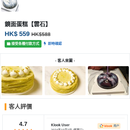
產
品
分
鏡面蛋糕【雲石】
類
HK$ 559
HK$588
活
P
接受各種付款方式
即時確認
動
a
類
r
- 客人來圖 -
型
t
y
R
活
搞
o
動
P
o
攻
a
m
略
r
客人評價
到
t
會
y
4.7
會
活
Klook User
美
用户
2024年10月2日 (星期三)