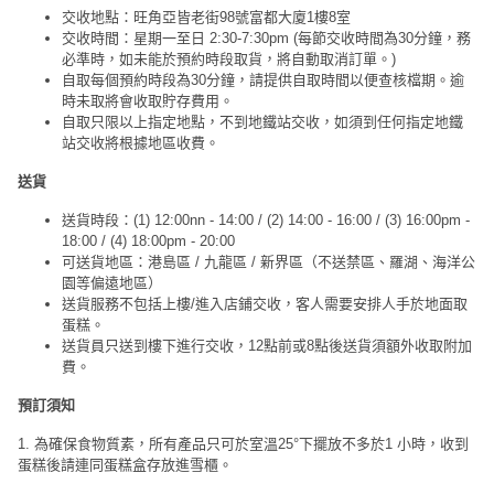
交收地點：旺角亞皆老街98號富都大廈1樓8室
交收時間：星期一至日 2:30-7:30pm (每節交收時間為30分鐘，務
必準時，如未能於預約時段取貨，將自動取消訂單。)
自取每個預約時段為30分鐘，請提供自取時間以便查核檔期。逾
時未取將會收取貯存費用。
自取只限以上指定地點，不到地鐵站交收，如須到任何指定地鐵
站交收將根據地區收費。
送貨
送貨時段：(1) 12:00nn - 14:00 / (2) 14:00 - 16:00 / (3) 16:00pm -
18:00 / (4) 18:00pm - 20:00
可送貨地區：港島區 / 九龍區 / 新界區（不送禁區、羅湖、海洋公
園等偏遠地區）
送貨服務不包括上樓/進入店鋪交收，客人需要安排人手於地面取
蛋糕。
送貨員只送到樓下進行交收，12點前或8點後送貨須額外收取附加
費。
預訂須知
1. 為確保食物質素，所有產品只可於室溫25°下擺放不多於1 小時，收到
蛋糕後請連同蛋糕盒存放進雪櫃。