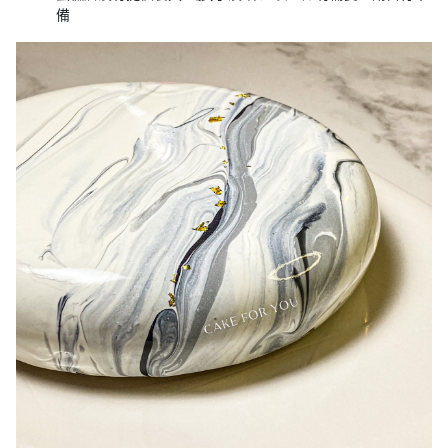
動
心
備
們
場
願
婚
地
清
禮
佈
單
置
親
用
子
品
活
動
即
食
即
煮
系
列
聚
會
及
拍