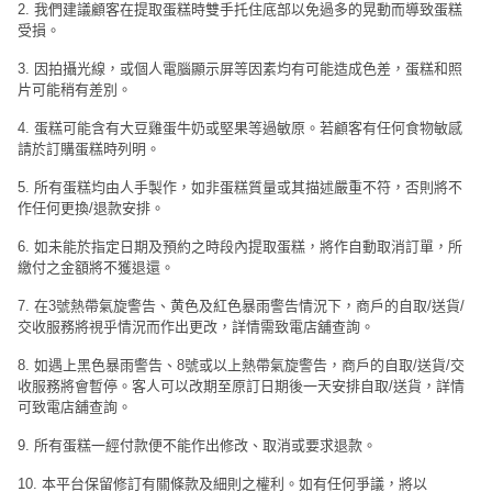
2. 我們建議顧客在提取蛋糕時雙手托住底部以免過多的晃動而導致蛋糕
受損。
3. 因拍攝光線，或個人電腦顯示屏等因素均有可能造成色差，蛋糕和照
片可能稍有差別。
4. 蛋糕可能含有大豆雞蛋牛奶或堅果等過敏原。若顧客有任何食物敏感
請於訂購蛋糕時列明。
5. 所有蛋糕均由人手製作，如非蛋糕質量或其描述嚴重不符，否則將不
作任何更換/退款安排。
6. 如未能於指定日期及預約之時段內提取蛋糕，將作自動取消訂單，所
繳付之金額將不獲退還。
7. 在3號熱帶氣旋警告、黄色及紅色暴雨警告情況下，商戶的自取/送貨/
交收服務將視乎情況而作出更改，詳情需致電店舖查詢。
8. 如遇上黑色暴雨警告、8號或以上熱帶氣旋警告，商戶的自取/送貨/交
收服務將會暫停。客人可以改期至原訂日期後一天安排自取/送貨，詳情
可致電店舖查詢。
9. 所有蛋糕一經付款便不能作出修改、取消或要求退款。
10. 本平台保留修訂有關條款及細則之權利。如有任何爭議，將以