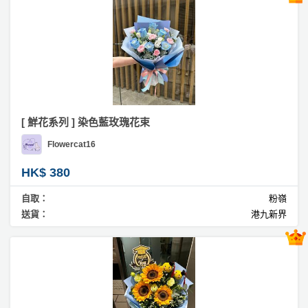
員
朋
動
食
束
計
友
攻
劃
特
聚
略
色
會
蛋
社
慶
會
糕
交
祝
員
軟
花
生
需
[ 鮮花系列 ] 染色藍玫瑰花束
件
束
日
知
Flowercat16
及
拍
花
HK$ 380
拖
夾
藝
時
禮
自取：
粉嶺
聯
企
間
送貨：
港九新界
品
絡
業
神
我
/
訂
器
們
公
製
關
司
情
禮
於
活
侶
物
我