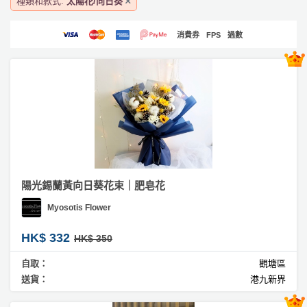
種類和款式:
太陽花/向日葵
產
#
浪
品
漫
消費券
FPS
過數
分
類
#
求
婚
活
P
花
動
a
束
類
r
#
型
t
商
y
務
R
陽光錫蘭黃向日葵花束｜肥皂花
活
搞
o
#
Myosotis Flower
動
P
開
o
攻
張
a
m
HK$ 332
HK$ 350
略
r
#
到
t
自取：
觀塘區
結
送貨：
港九新界
會
y
婚
會
活
美
花