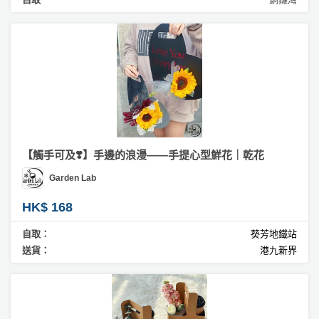
【觸手可及❣️】手邊的浪漫——手提心型鮮花｜乾花
Garden Lab
HK$ 168
自取：
葵芳地鐵站
送貨：
港九新界