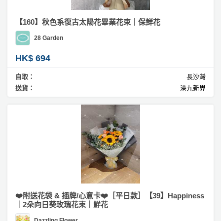
【160】秋色系復古太陽花畢業花束｜保鮮花
28 Garden
HK$ 694
自取：
長沙灣
送貨：
港九新界
❤️附送花袋 & 插牌/心意卡❤️［平日款］【39】Happiness
｜2朵向日葵玫瑰花束｜鮮花
Dazzling Flower