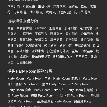
花束訂購
畢業花束
生日花束
求婚花束
保鮮花
乾花
求婚
花
母親節 花
情人節 花
玫瑰 花
開張花籃
向日葵 花束
搜尋到會服務分類
到會
大食會食物
Catering
聖誕到會
船河到會
屯門到會
派
對到會
中環到會
平價到會
觀塘到會
素食到會
企業到會
生
日到會
外賣到會
荃灣到會
灣仔到會
婚禮到會
新春到會
飯
盒便當到會
父親節到會
親子到會
到會小食
中秋節到會
即日
到會
泰式到會
派對小食
打邊爐食材外賣
盆菜
中秋盆菜
燒
烤食物
燒烤包
新年新春盆菜
BBQ燒烤食材
冬至盆菜
聖誕
盆菜
母親節到會
搜尋 Party Room 服務分類
Party Room
Party Room 包場
Party Room 波波池
Party Room
唱K
通宵 Party Room
桌球 Party Room
VR Party Room
Party Room 廚房
Party Room Poker 枱
Party Room 打邊爐
旺
角 Party Room
觀塘 Party Room
中環上環 Party Room
長沙灣
荔枝角 Party Room
荃灣/荃灣西 Party Room
銅鑼灣 Party