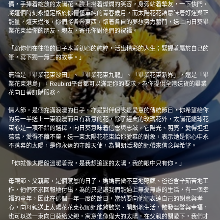
備，手捧着綻放的太陽花，臉上掛着燦爛的笑容，身旁站着摯友，一下快門，
將這個時刻永遠定格於你懵懂單純的青春歲月，而太陽花花語意味着好運與正
能量，這天過後，你們將各奔東西，懷着各自的夢想努力奮鬥，送上向日葵畢
業花束給你的朋友、親友，寄托你對他們的祝福。
「願你們在往後的日子本着初心的純粹，活出精彩的人生；緊握着屬於自己的
筆，寫下獨一無二的故事。」
無論是「畢業花束沙田」、「畢業花束九龍」、「畢業花束新界」，還是「畢
業花束港島」，Reubird平台都可以滿足你的要求，為你提供全港送貨的畢業
花向日葵訂購服務。
情人節，是個充滿浪漫的日子，亦是對伴侶表達愛意的傳統節日，你希望給你
的另一半送上一束浪漫而且有新意的花，除了經典的玫瑰花外，太陽花繡球花
束亦是一項不錯的選擇，向日葵意味着信念與忠誠，它陽光、明亮，愛得坦坦
蕩蕩，愛得不離不棄，送一束太陽花花束給你愛慕的對象，表示她是你心中永
不落幕的太陽，是你永遠的守護天使，為開朗活潑的她帶來信念與希望。
「你就像太陽般溫暖着我，是我想追逐的太陽，我的眼中只有你。」
母親節、父親節，是個感恩的日子，媽媽無微不至地照顧、爸爸含辛茹苦地工
作，他們不求回報地付出，為的只是讓我們能過上無憂無慮的生活，有一個幸
福的童年，因此在這個一年一度的節日，當然要向他們表達自己的謝意與孝
心，向母親送上太陽花花束祝願她能夠歡樂、開朗地生活，散發溫馨與幸福，
也可以送一束向日葵給父親，寓意他像偉大的太陽，在父親的關愛下，我們才