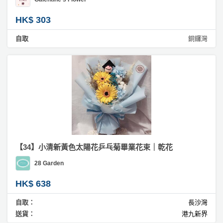
HK$ 303
自取
銅鑼灣
【34】小清新黃色太陽花乒乓菊畢業花束｜乾花
28 Garden
HK$ 638
自取：
長沙灣
送貨：
港九新界