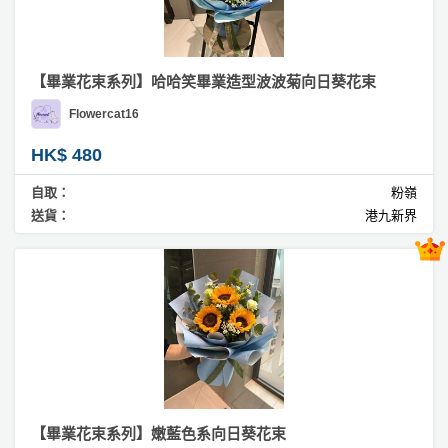
動
心
們
場
願
婚
地
清
禮
佈
單
【畢業花束系列】哈哈笑畢業造型波波菊向日葵花束
置
親
Flowercat16
用
子
品
HK$ 480
活
動
即
自取：
粉嶺
食
送貨：
港九新界
即
煮
系
列
聚
會
及
拍
【畢業花束系列】嫩藍色系向日葵花束