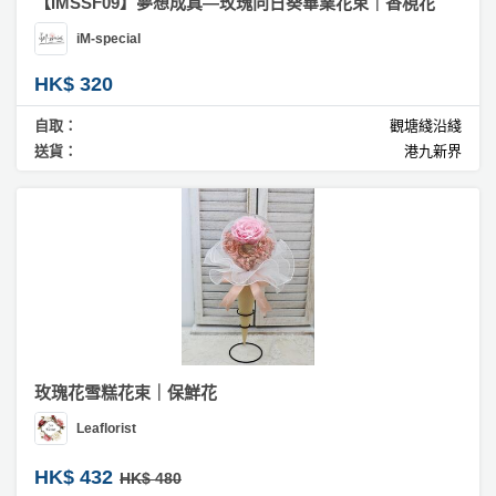
【IMSSF09】夢想成真—玫瑰向日葵畢業花束｜香梘花
iM-special
HK$ 320
自取：
觀塘綫沿綫
送貨：
港九新界
玫瑰花雪糕花束｜保鮮花
Leaflorist
HK$ 432
HK$ 480