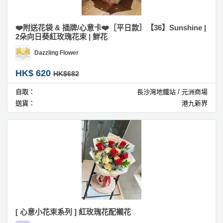
❤️附送花袋 & 插牌/心意卡❤️［平日款］【36】Sunshine |
2朵向日葵紅玫瑰花束 | 鮮花
Dazzling Flower
HK$ 620
HK$682
自取：
長沙灣地鐵站 / 元洲商場
送貨：
港九新界
[ 心意小花束系列 ] 紅玫瑰花配襯花