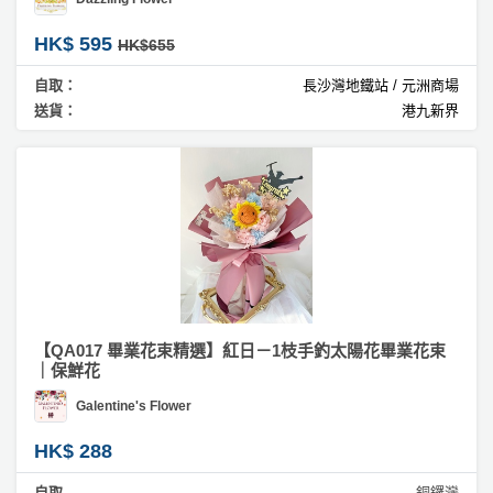
HK$ 595
HK$655
自取：
長沙灣地鐵站 / 元洲商場
送貨：
港九新界
【QA017 畢業花束精選】紅日－1枝手釣太陽花畢業花束
｜保鮮花
Galentine's Flower
HK$ 288
自取
銅鑼灣