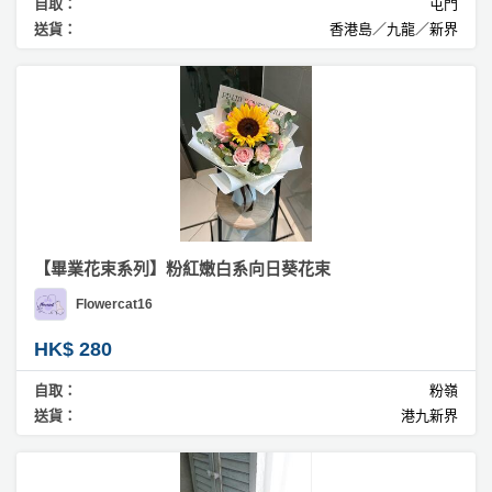
自取：
屯門
工
送貨：
香港島／九龍／新界
作
坊
戶
外
玩
樂
遊
【畢業花束系列】粉紅嫩白系向日葵花束
艇
出
Flowercat16
租
HK$ 280
自取：
粉嶺
送貨：
港九新界