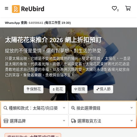
0
#
WhatsApp 查詢:
64058641
(每日工作至 19:30)
繁
母
中
親
E
太陽花花束推介 2026 網上折扣預訂
節
N
花
綻放的不僅是愛情，還有對夢想、對生活的熱愛
束
只要太陽出現，它總是不變地面朝熾熱的陽光，堅定地昂首。 太陽花，一直是
是太陽的象徵，代表着光輝、高傲、忠誠與愛慕，太陽花花束所寄托的花語是
#
登
勇敢地追求自己想要的幸福，以及表達沉默的愛。太陽花永遠對着陽光綻放自
畢
入
己的笑容，象徵着樂觀、勇敢與自強不息。
業
花
註
💐保鮮花
🌷乾花
🌹玫瑰
💕情人節
束
冊
#
種類和款式：太陽花/向日葵
按此選擇價錢
生
日
服
選擇品牌
選擇取貨方法
花
務
束
及