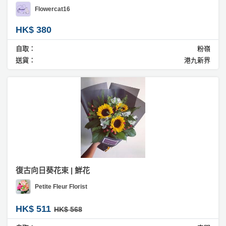
拖
Flowercat16
餐
廳
HK$ 380
B
自取：
粉嶺
B
送貨：
港九新界
Q
場
地
新
奇
玩
樂
復古向日葵花束 | 鮮花
體
Petite Fleur Florist
驗
HK$ 511
HK$ 568
手
作