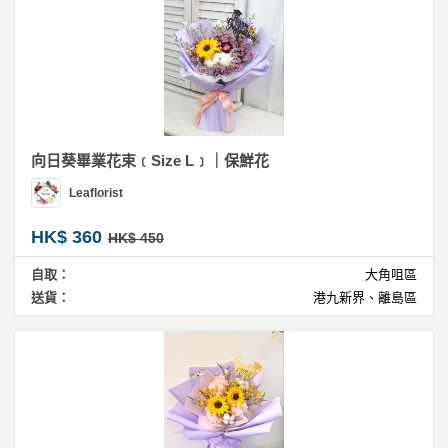
向日葵畢業花束﹝Size L﹞｜保鮮花
Leaflorist
HK$ 360
HK$ 450
自取：
大角咀區
送貨：
港九新界、離島區