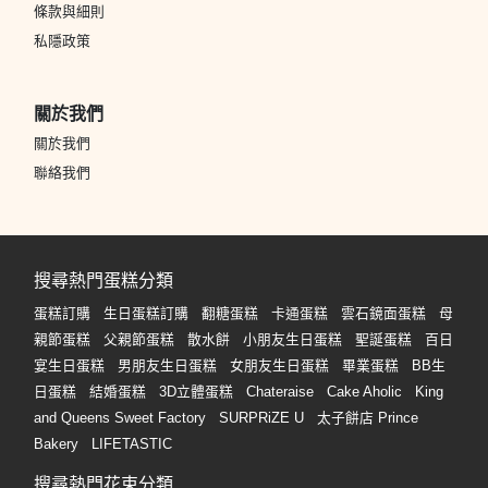
條款與細則
私隱政策
關於我們
關於我們
聯絡我們
搜尋熱門蛋糕分類
蛋糕訂購
生日蛋糕訂購
翻糖蛋糕
卡通蛋糕
雲石鏡面蛋糕
母
親節蛋糕
父親節蛋糕
散水餅
小朋友生日蛋糕
聖誕蛋糕
百日
宴生日蛋糕
男朋友生日蛋糕
女朋友生日蛋糕
畢業蛋糕
BB生
日蛋糕
結婚蛋糕
3D立體蛋糕
Chateraise
Cake Aholic
King
and Queens Sweet Factory
SURPRiZE U
太子餅店 Prince
Bakery
LIFETASTIC
搜尋熱門花束分類