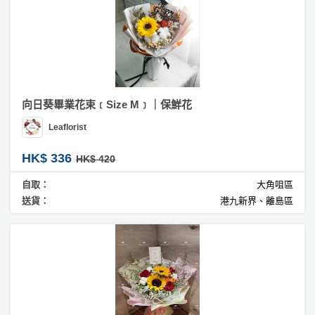
向日葵畢業花束﹝Size M﹞｜保鮮花
Leaflorist
HK$ 336
HK$ 420
自取：
大角咀區
送貨：
港九新界、離島區