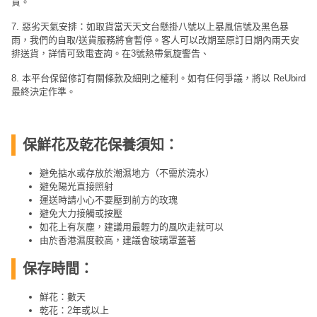
貨。
7. 惡劣天氣安排：如取貨當天天文台懸掛八號以上暴風信號及黑色暴
雨，我們的自取/送貨服務將會暫停。客人可以改期至原訂日期內兩天安
排送貨，詳情可致電查詢。在3號熱帶氣旋警告、
8. 本平台保留修訂有關條款及細則之權利。如有任何爭議，將以 ReUbird
最終決定作準。
保鮮花及乾花保養須知：
避免掂水或存放於潮濕地方（不需於澆水）
避免陽光直接照射
運送時請小心不要壓到前方的玫瑰
避免大力接觸或按壓
如花上有灰塵，建議用最輕力的風吹走就可以
由於香港濕度較高，建議會玻璃罩蓋著
保存時間：
鮮花：數天
乾花：2年或以上