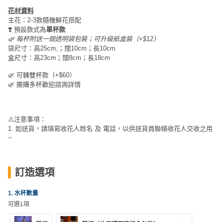
束
慶
計
攻
花材資料
及
祝
劃
略
主花：2-3款隨機鮮花搭配
花
生
❣️ 預設款式為
單杯款
藝
日
🌿 每杯附送一個透明袋包裝；可升級紙盒裝（+$12）
社
禮
會
袋尺寸：高25cm,；闊10cm；長10cm
盒尺寸：高23cm；闊8cm；長18cm
拍
交
品
員
拖
軟
需
🌿 可轉雙杯款（+$60）
訂
件
知
🌿 團購多杯
歡迎諮詢詳情
企
製
業/
禮
公
物
夾
⚠️注意事項：
司
1. 如送貨，請填寫收花人姓名 及 電話，以供送貨員聯絡收花人交收之用
時
聯
~
場
活
間
絡
地
動
神
我
佈
器
們
訂造選項
婚
置
關
禮
用
情
1. 水杯數量
於
品
侶
可選1項
我
親
心
們
子
即