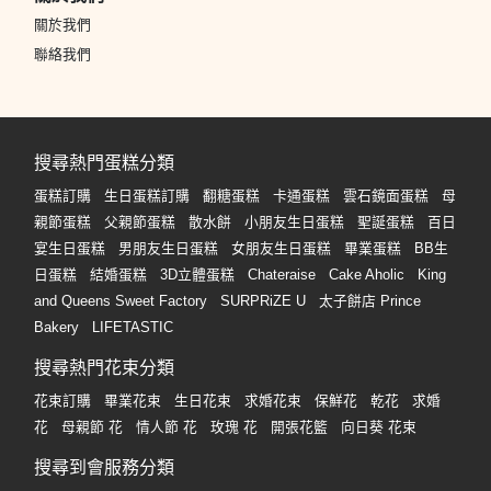
關於我們
聯絡我們
搜尋熱門蛋糕分類
蛋糕訂購
生日蛋糕訂購
翻糖蛋糕
卡通蛋糕
雲石鏡面蛋糕
母
親節蛋糕
父親節蛋糕
散水餅
小朋友生日蛋糕
聖誕蛋糕
百日
宴生日蛋糕
男朋友生日蛋糕
女朋友生日蛋糕
畢業蛋糕
BB生
日蛋糕
結婚蛋糕
3D立體蛋糕
Chateraise
Cake Aholic
King
and Queens Sweet Factory
SURPRiZE U
太子餅店 Prince
Bakery
LIFETASTIC
搜尋熱門花束分類
花束訂購
畢業花束
生日花束
求婚花束
保鮮花
乾花
求婚
花
母親節 花
情人節 花
玫瑰 花
開張花籃
向日葵 花束
搜尋到會服務分類