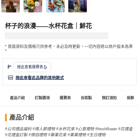
品
分
類
杯子的浪漫——水杯花盒｜鮮花
活
Party
動
Room
* 頁面資料及價格只供參考，未必及時更新，一切內容將以商戶版本為準
*
類
到
型
按此查看運費表
會
美
按此查看此品牌的其他款式
活
食
搞
動
Party
特
攻
產品介紹
訂製選項
運費表
自取點
預訂須知
保鮮花
色
朋
略
蛋
友
產品介紹
糕
聚
會
會
活
#公司禮品福利 #情人節禮物
#水杯花束
#心意禮物 #freshflower
#花禮盒
花
員
動
#花禮盒訂製
#情侶禮物
#畢業花束
#畢業禮物
#生日禮物