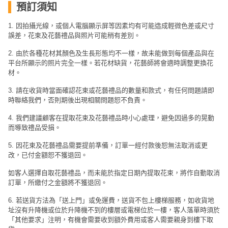
艇
預訂須知
出
1. 因拍攝光線，或個人電腦顯示屏等因素均有可能造成輕微色差或尺寸
租
誤差，花束及花藝禮品與照片可能稍有差別。
2. 由於各種花材其顏色及生長形態均不一樣，故未能做到每個產品與在
平台所顯示的照片完全一樣。若花材缺貨，花藝師將會適時調整更換花
材。
3. 請在收貨時當面確認花束或花藝禮品的數量和款式，有任何問題請即
時聯絡我們，否則期後出現相關問題恕不負責。
4. 我們建議顧客在提取花束及花藝禮品時小心處理，避免因過多的晃動
而導致禮品受損。
5. 因花束及花藝禮品需要提前準備，訂單一經付款後恕無法取消或更
改，已付金額恕不獲退回。
如客人選擇自取花藝禮品，而未能於指定日期內提取花束，將作自動取消
訂單，所繳付之金額將不獲退回。
6. 若送貨方法為「送上門」或免運費，送貨不包上樓梯服務，如收貨地
址沒有升降機或位於升降機不到的樓層或電梯位於一樓，客人落單時須於
「其他要求」注明，有機會需要收到額外費用或客人需要親身到樓下取