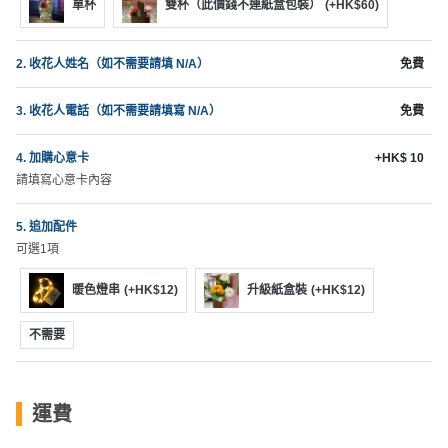
願
單杯
雙杯（此價錢不連紙盒包裝）
(+HK$60)
活
食
清
動
即
單
2. 收花人姓名（如不需要請填 N/A）
免費
煮
系
3. 收花人電話（如不需要請填寫 N/A）
免費
列
4. 加購心意卡
+HK$ 10
聚
請填寫心意卡內容
會
及
5. 追加配件
拍
可選1項
拖
餐
暖色燈串
(+HK$12)
升級紙盒裝
(+HK$12)
廳
不需要
BBQ
場
運費
地