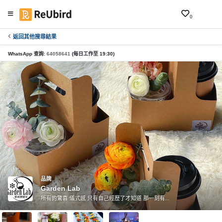
0
返回其他搜尋結果
繁
中
WhatsApp 查詢:
64058641
(每日工作至 19:30)
EN
登
入
註
冊
服
品牌
Garden Lab
務
所有的驚喜 儀式感 只有自己經歷了才知道 那一刻有...
及
產