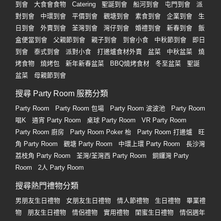
到會
大食會食物
Catering
聖誕到會
船河到會
屯門到會
派
對到會
中環到會
平價到會
觀塘到會
素食到會
企業到會
生
日到會
外賣到會
荃灣到會
灣仔到會
婚禮到會
新春到會
飯
盒便當到會
父親節到會
親子到會
到會小食
中秋節到會
即日
到會
泰式到會
派對小食
打邊爐食材外賣
盆菜
中秋盆菜
燒
烤食物
燒烤包
新年新春盆菜
BBQ燒烤食材
冬至盆菜
聖誕
盆菜
母親節到會
搜尋 Party Room 服務分類
Party Room
Party Room 包場
Party Room 波波池
Party Room
唱K
通宵 Party Room
桌球 Party Room
VR Party Room
Party Room 廚房
Party Room Poker 枱
Party Room 打邊爐
旺
角 Party Room
觀塘 Party Room
中環上環 Party Room
長沙灣
荔枝角 Party Room
荃灣/荃灣西 Party Room
銅鑼灣 Party
Room
2人 Party Room
搜尋熱門禮物分類
男朋友生日禮物
女朋友生日禮物
情人節禮物
生日禮物
畢業禮
物
朋友生日禮物
情侶禮物
實用禮物
閨蜜生日禮物
情侶週年