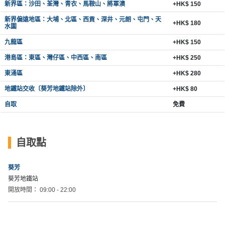
新界區：沙田、荃灣、青衣、馬鞍山、將軍澳
+HK$ 150
新
奇
新界偏遠地區：大埔、北區、西貢、深井、元朗、屯門、天
+HK$ 180
水圍
玩
九龍區
+HK$ 150
樂
體
港島區：東區、灣仔區、中西區、南區
+HK$ 250
驗
東涌區
+HK$ 280
手
地鐵站交收〔葵芳地鐵站除外〕
+HK$ 80
作
自取
免費
工
作
坊
自取點
戶
葵芳
外
葵芳地鐵站
玩
開放時間： 09:00 - 22:00
樂
遊