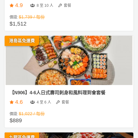
4.9
8 至 10 人
套餐
$1,739 / 每份
價錢:
$1,512
港島區免運費
【N906】4-6人日式壽司刺身和風料理到會套餐
4.6
4 至 6 人
套餐
$1,022 / 每份
價錢:
$889
九龍區免運費