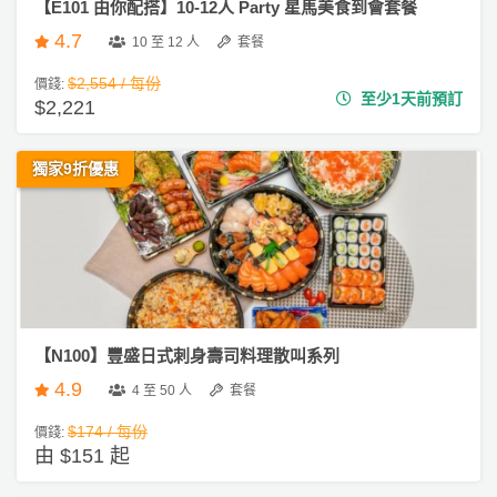
【E101 由你配搭】10-12人 Party 星馬美食到會套餐
會
及
4.7
10 至 12 人
套餐
拍
$2,554 / 每份
價錢:
拖
至少1天前預訂
$2,221
餐
廳
獨家9折優惠
B
B
Q
場
地
【N100】豐盛日式刺身壽司料理散叫系列
新
4.9
4 至 50 人
套餐
奇
玩
$174 / 每份
價錢:
樂
由 $151 起
體