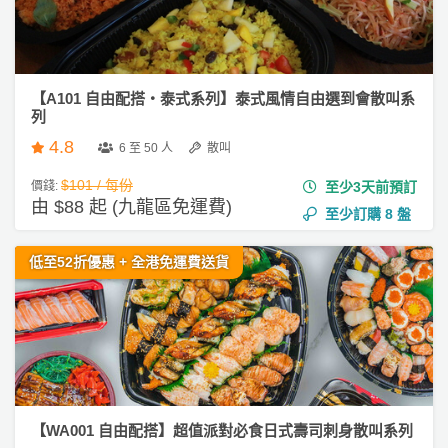
【A101 自由配搭・泰式系列】泰式風情自由選到會散叫系
列
4.8
6 至 50 人
散叫
$101 / 每份
價錢:
至少3天前預訂
由 $88 起 (九龍區免運費)
至少訂購
8
盤
低至52折優惠 + 全港免運費送貨
【WA001 自由配搭】超值派對必食日式壽司刺身散叫系列