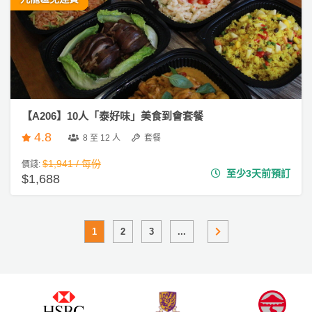
【A206】10人「泰好味」美食到會套餐
4.8
8 至 12 人
套餐
$1,941 / 每份
價錢:
至少3天前預訂
$1,688
1
2
3
...