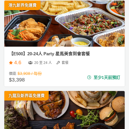
驗
港九新界免運費
手
作
工
作
坊
【E500】20-24人 Party 星馬美食到會套餐
戶
外
4.6
20 至 24 人
套餐
玩
$3,908 / 每份
價錢:
樂
至少1天前預訂
$3,398
遊
艇
九龍及新界區免運費
出
租