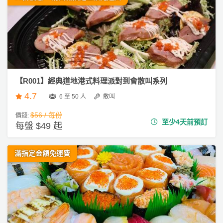
【R001】經典道地港式料理派對到會散叫系列
4.7
6 至 50 人
散叫
$56 / 每份
價錢:
至少4天前預訂
每盤 $49 起
滿指定金額免運費