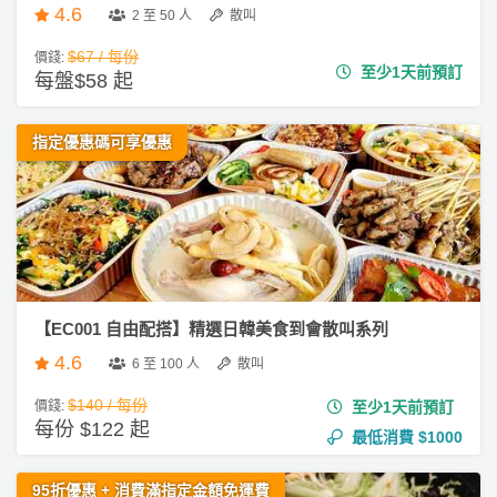
4.6
2 至 50 人
散叫
$67 / 每份
價錢:
至少1天前預訂
每盤$58 起
指定優惠碼可享優惠
【EC001 自由配搭】精選日韓美食到會散叫系列
4.6
6 至 100 人
散叫
$140 / 每份
價錢:
至少1天前預訂
每份 $122 起
最低消費
$1000
95折優惠 + 消費滿指定金額免運費