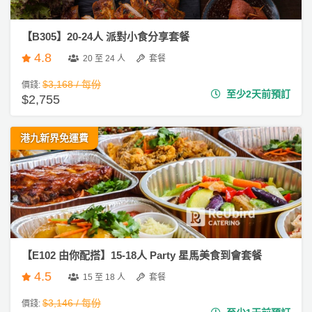
【B305】20-24人 派對小食分享套餐
4.8
20 至 24 人
套餐
$3,168 / 每份
價錢:
至少2天前預訂
$2,755
港九新界免運費
【E102 由你配搭】15-18人 Party 星馬美食到會套餐
4.5
15 至 18 人
套餐
$3,146 / 每份
價錢: