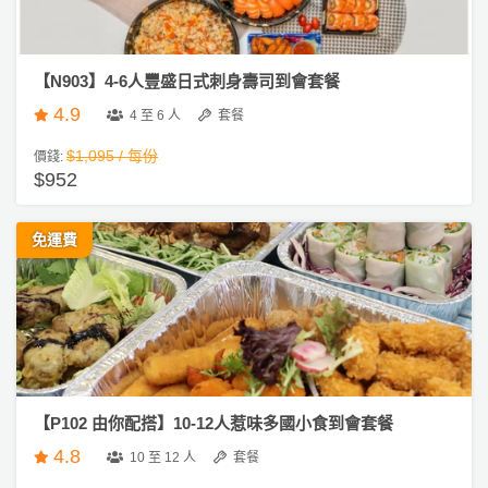
【N903】4-6人豐盛日式刺身壽司到會套餐
4.9
4 至 6 人
套餐
$1,095 / 每份
價錢:
$952
免運費
【P102 由你配搭】10-12人惹味多國小食到會套餐
4.8
10 至 12 人
套餐