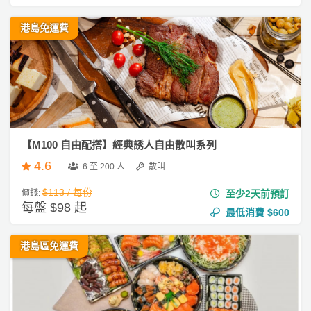
港島免運費
【M100 自由配搭】經典誘人自由散叫系列
4.6
6 至 200 人
散叫
$113 / 每份
價錢:
至少2天前預訂
每盤 $98 起
最低消費
$600
港島區免運費