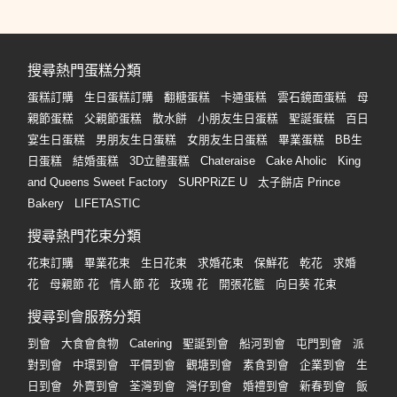
搜尋熱門蛋糕分類
蛋糕訂購
生日蛋糕訂購
翻糖蛋糕
卡通蛋糕
雲石鏡面蛋糕
母
親節蛋糕
父親節蛋糕
散水餅
小朋友生日蛋糕
聖誕蛋糕
百日
宴生日蛋糕
男朋友生日蛋糕
女朋友生日蛋糕
畢業蛋糕
BB生
日蛋糕
結婚蛋糕
3D立體蛋糕
Chateraise
Cake Aholic
King
and Queens Sweet Factory
SURPRiZE U
太子餅店 Prince
Bakery
LIFETASTIC
搜尋熱門花束分類
花束訂購
畢業花束
生日花束
求婚花束
保鮮花
乾花
求婚
花
母親節 花
情人節 花
玫瑰 花
開張花籃
向日葵 花束
搜尋到會服務分類
到會
大食會食物
Catering
聖誕到會
船河到會
屯門到會
派
對到會
中環到會
平價到會
觀塘到會
素食到會
企業到會
生
日到會
外賣到會
荃灣到會
灣仔到會
婚禮到會
新春到會
飯