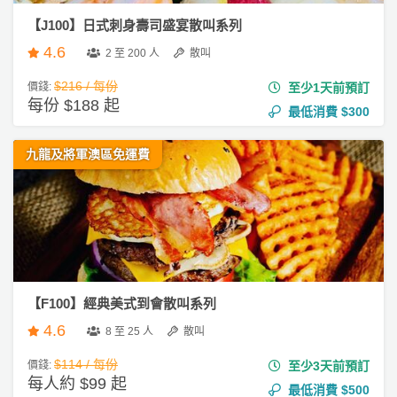
【J100】日式刺身壽司盛宴散叫系列
4.6
2 至 200 人
散叫
$216 / 每份
價錢:
至少1天前預訂
每份 $188 起
最低消費
$300
九龍及將軍澳區免運費
【F100】經典美式到會散叫系列
4.6
8 至 25 人
散叫
$114 / 每份
價錢:
至少3天前預訂
每人約 $99 起
最低消費
$500