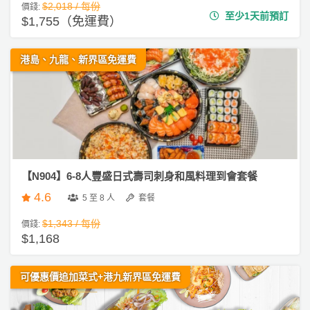
$2,018 / 每份
價錢:
至少1天前預訂
$1,755（免運費）
港島、九龍、新界區免運費
【N904】6-8人豐盛日式壽司刺身和風料理到會套餐
4.6
5 至 8 人
套餐
$1,343 / 每份
價錢:
$1,168
可優惠價追加菜式+港九新界區免運費