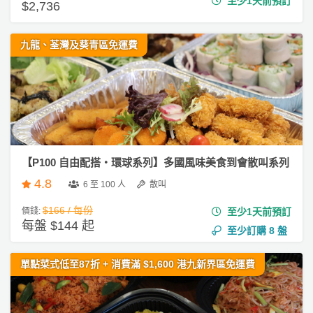
至少1天前預訂
$2,736
九龍、荃灣及葵青區免運費
【P100 自由配搭・環球系列】多國風味美食到會散叫系列
4.8
6 至 100 人
散叫
$166 / 每份
價錢:
至少1天前預訂
每盤 $144 起
至少訂購
8
盤
單點菜式低至87折 + 消費滿 $1,600 港九新界區免運費