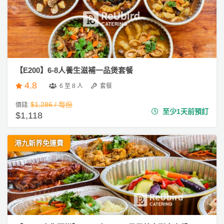
們
e
公
製
a
關
司
情
禮
／
於
活
侶
物
下
我
動
心
午
們
茶
場
願
婚
地
清
【E200】6-8人養生滋補一品煲套餐
#
禮
佈
單
自
4.8
6 至 8 人
套餐
置
助
親
用
餐
$1,286 / 每份
價錢:
子
至少1天前預訂
品
$1,118
活
動
即
港九新界免運費
食
即
煮
系
列
聚