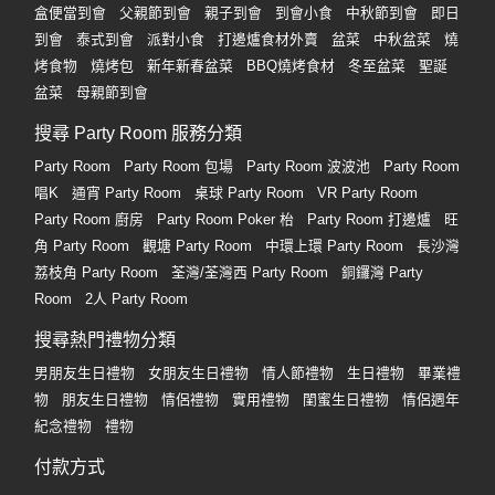
盒便當到會
父親節到會
親子到會
到會小食
中秋節到會
即日
到會
泰式到會
派對小食
打邊爐食材外賣
盆菜
中秋盆菜
燒
烤食物
燒烤包
新年新春盆菜
BBQ燒烤食材
冬至盆菜
聖誕
盆菜
母親節到會
搜尋 Party Room 服務分類
Party Room
Party Room 包場
Party Room 波波池
Party Room
唱K
通宵 Party Room
桌球 Party Room
VR Party Room
Party Room 廚房
Party Room Poker 枱
Party Room 打邊爐
旺
角 Party Room
觀塘 Party Room
中環上環 Party Room
長沙灣
荔枝角 Party Room
荃灣/荃灣西 Party Room
銅鑼灣 Party
Room
2人 Party Room
搜尋熱門禮物分類
男朋友生日禮物
女朋友生日禮物
情人節禮物
生日禮物
畢業禮
物
朋友生日禮物
情侶禮物
實用禮物
閨蜜生日禮物
情侶週年
紀念禮物
禮物
付款方式