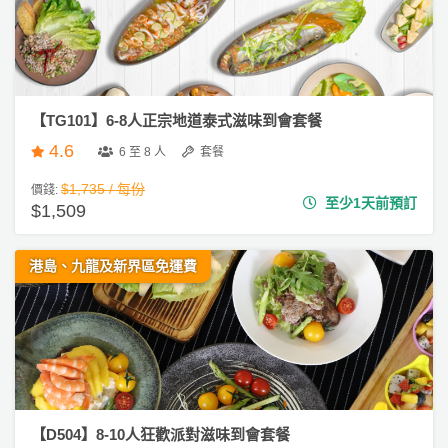
【TG101】6-8人正宗地道泰式滋味到會套餐
4.6
6 至 8 人
套餐
$1,735 / 每份
價錢:
至少1天前預訂
$1,509
港島、九龍及新界區免運費
【D504】8-10人狂歡派對滋味到會套餐