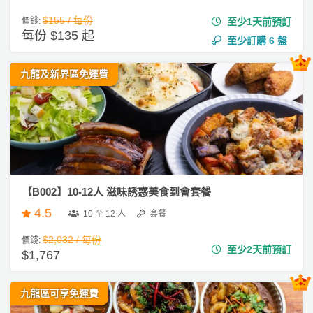
會
到
t
$155 / 每份
價錢:
至少1天前預訂
會
y
每份 $135 起
#
至少訂購
6
盤
會
活
美
企
員
朋
動
食
業
九龍及新界區免運費
計
友
攻
活
劃
特
聚
略
動
色
會
到
會
蛋
社
慶
會
糕
#
交
祝
員
親
軟
花
生
需
子
【B002】10-12人 滋味誘惑美食到會套餐
件
束
日
知
到
及
4.5
會
10 至 12 人
套餐
拍
花
拖
夾
$2,032 / 每份
#
價錢:
藝
至少2天前預訂
$1,767
Hi
時
禮
聯
g
企
間
品
絡
h
業
神
九龍區可享免運費
我
T
/
訂
器