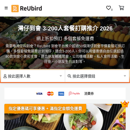
0
#
繁
聖
灣仔到會 3-200人套餐訂購推介 2026
中
誕
E
到
網上折扣預訂 多個套餐免運費
N
會
需要喺灣仔叫到會？ReUbird 到會平台推介超過50個灣仔到會平價套餐可供訂
購，多個套餐免運費送到灣仔，適合3-200人。你可以用優惠價自由任選超過
F
#
80款到會小食和主食，適合朋友親戚聚會、公司機構活動、私人會所活動、生
A
大
日會、小朋友生日派對等。
食
Q
會
按此選擇人數
按此選擇價錢
食
物
登
／
入
消費券
到
會
註
指定優惠碼可享優惠 + 滿指定金額免運費
冊
#
P
ar