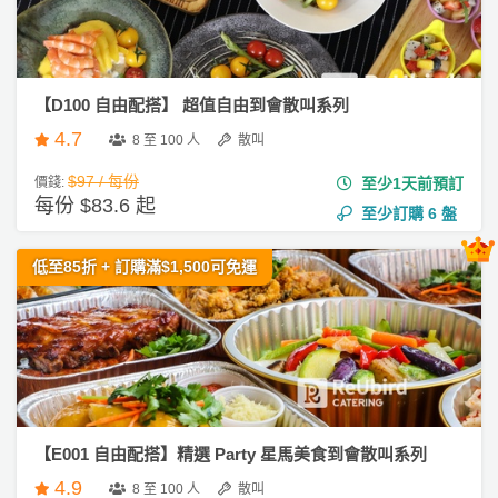
ty
服
派
務
對
及
到
產
【D100 自由配搭】 超值自由到會散叫系列
會
品
4.7
8 至 100 人
散叫
#
分
生
類
$97 / 每份
價錢:
至少1天前預訂
日
每份 $83.6 起
至少訂購
6
盤
到
會
活
P
低至85折 + 訂購滿$1,500可免運
動
a
#
類
r
婚
禮
型
t
到
y
會
R
活
搞
o
#
動
P
o
早
【E001 自由配搭】精選 Party 星馬美食到會散叫系列
攻
a
m
餐
4.9
8 至 100 人
散叫
略
r
到