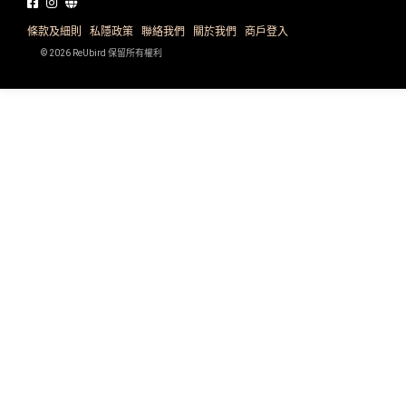
品
禮
物
分
條款及細則
私隱政策
聯絡我們
關於我們
商戶登入
類
© 2026 ReUbird 保留所有權利
#18
區
好
活
Party
去
動
Room
處
類
到
#Party
型
Room
會
美
#
活
食
搞
影
動
Party
相
特
攻
好
色
朋
略
去
蛋
友
處
糕
聚
#
會
會
活
美
花
員
動
食