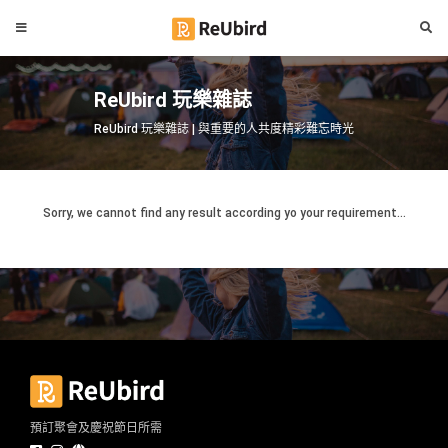
#
繁
生
ReUbird 玩樂雜誌
中
日
EN
ReUbird 玩樂雜誌 | 與重要的人共度精彩難忘時光
#
拍
登
拖
好
Sorry, we cannot find any result according yo your requirement...
入
去
處
註
冊
#
室
內
好
服
去
務
處
及
預訂聚會及慶祝節日所需
產
#