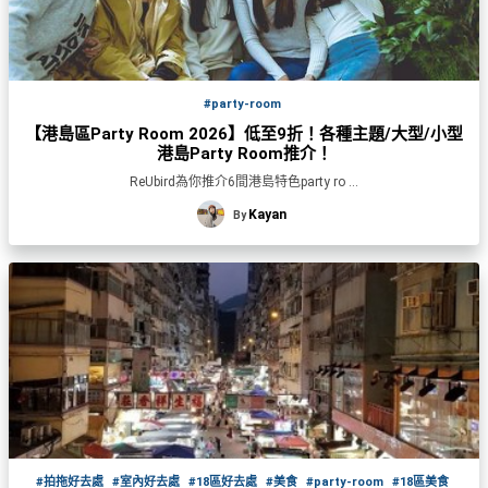
願
活
食
清
#
動
即
單
場
煮
地
系
#party-room
#
列
【港島區Party Room 2026】低至9折！各種主題/大型/小型
到
港島Party Room推介！
會
聚
ReUbird為你推介6間港島特色party ro ...
會
#
Kayan
By
及
蛋
拍
糕
拖
#
餐
行
廳
山
BBQ
#
郊
場
遊
地
#
#拍拖好去處
#室內好去處
#18區好去處
#美食
#party-room
#18區美食