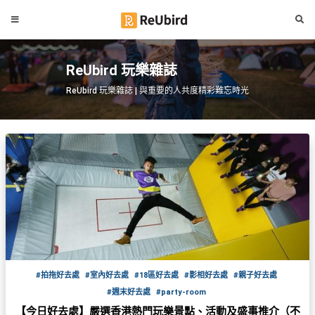
#
繁
生
ReUbird 玩樂雜誌
中
日
EN
ReUbird 玩樂雜誌 | 與重要的人共度精彩難忘時光
#
拍
登
拖
好
入
去
處
註
冊
#
室
內
好
服
去
務
#拍拖好去處
#室內好去處
#18區好去處
#影相好去處
#親子好去處
處
及
#週末好去處
#party-room
產
#
【今日好去處】嚴選香港熱門玩樂景點、活動及盛事推介（不