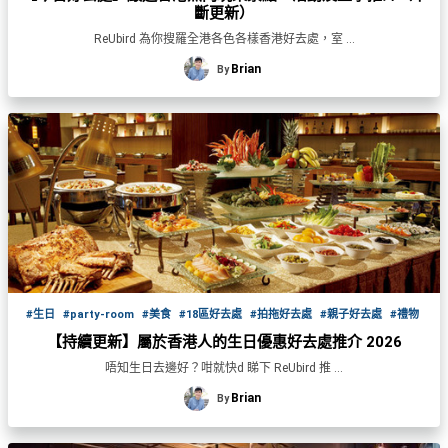
品
禮
斷更新）
物
分
ReUbird 為你搜羅全港各色各樣香港好去處，室 ...
類
#18
Brian
By
區
好
活
Party
去
動
Room
處
類
到
#Party
型
Room
會
美
#
活
食
搞
影
動
Party
相
特
攻
好
#生日
#party-room
#美食
#18區好去處
#拍拖好去處
#親子好去處
#禮物
色
朋
略
去
【持續更新】屬於香港人的生日優惠好去處推介 2026
蛋
友
處
唔知生日去邊好？咁就快d 睇下 ReUbird 推 ...
糕
聚
#
Brian
By
會
會
活
美
花
員
動
食