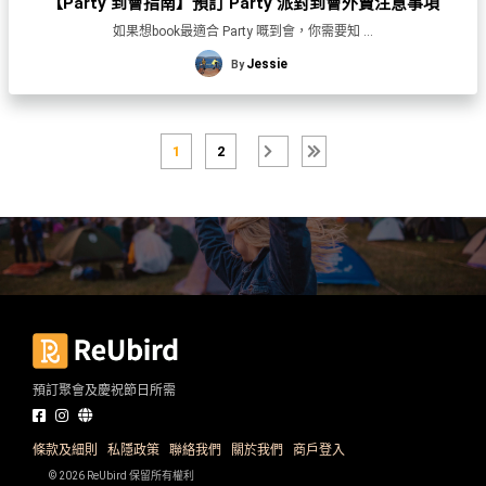
【Party 到會指南】預訂 Party 派對到會外賣注意事項
如果想book最適合 Party 嘅到會，你需要知 ...
Jessie
By
1
2
預訂聚會及慶祝節日所需
條款及細則
私隱政策
聯絡我們
關於我們
商戶登入
© 2026 ReUbird 保留所有權利