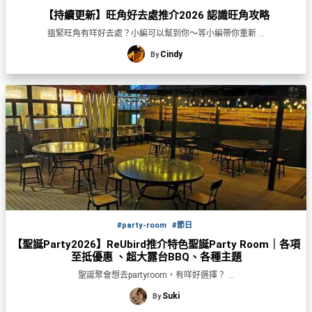
野
新
【持續更新】旺角好去處推介2026 認識旺角攻略
餐
奇
搵緊旺角有咩好去處？小編可以幫到你～等小編帶你重新 ...
玩
#
Cindy
By
樂
沙
體
灘
驗
#
露
手
營
作
工
#
作
水
坊
上
活
動
戶
#party-room
#節日
外
【聖誕Party2026】ReUbird推介特色聖誕Party Room｜各項
#
玩
至抵優惠 、超大露台BBQ、各種主題
散
樂
聖誕聚會想去partyroom，有咩好選擇？ ...
水
餅
Suki
By
遊