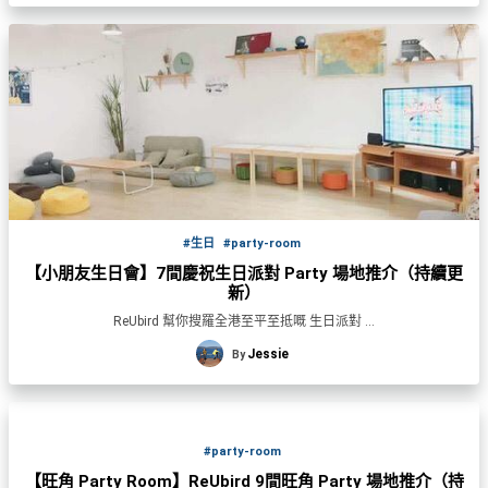
艇
#18
區
出
美
租
食
#生日
#party-room
【小朋友生日會】7間慶祝生日派對 Party 場地推介（持續更
新）
ReUbird 幫你搜羅全港至平至抵嘅 生日派對 ...
Jessie
By
#party-room
【旺角 Party Room】ReUbird 9間旺角 Party 場地推介（持