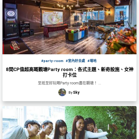
束
慶
計
攻
及
祝
劃
略
#
花
生
親
子
藝
日
好
社
禮
會
去
拍
交
品
員
處
拖
軟
需
訂
件
知
#
企
製
節
#party-room
#室內好去處
#場地
業/
禮
日
8間CP值超高嘅觀塘Party room：各式主題、新奇設施、女神
公
物
夾
打卡位
#
司
時
至抵至好玩嘅Party room盡在觀塘！ ...
聯
結
場
活
間
絡
婚
Sky
By
地
動
神
我
佈
器
#
們
婚
置
週
關
禮
用
情
末
於
好
品
侶
我
親
去
心
們
子
處
即