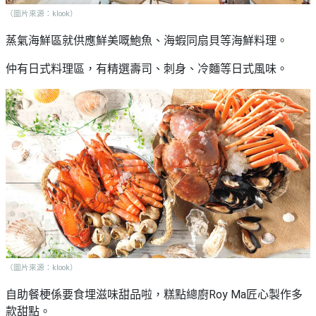
（圖片來源：klook）
蒸氣海鮮區就供應鮮美嘅鮑魚、海蝦同扇貝等海鮮料理。
仲有日式料理區，有精選壽司、刺身、冷麵等日式風味。
（圖片來源：klook）
自助餐梗係要食埋滋味甜品啦，糕點總廚Roy Ma匠心製作多
款甜點。