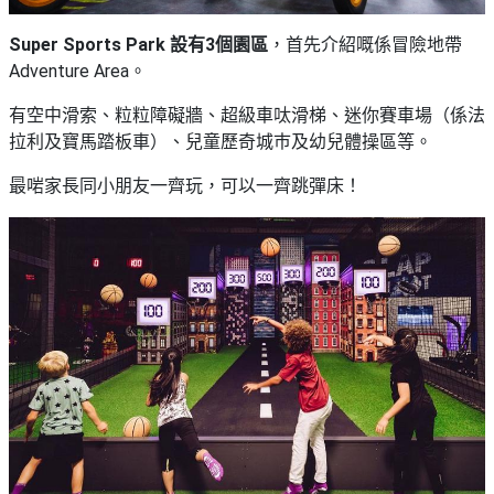
Super
Sports P
ark 設有3個園區
，首先介紹嘅係冒險地帶
Adventure Area。
有空中滑索、粒粒障礙牆、超級車呔滑梯、迷你賽車場（係法
拉利及寶馬踏板車）、兒童歷奇城巿及幼兒體操區等。
最啱家長同小朋友一齊玩，可以一齊跳彈床！