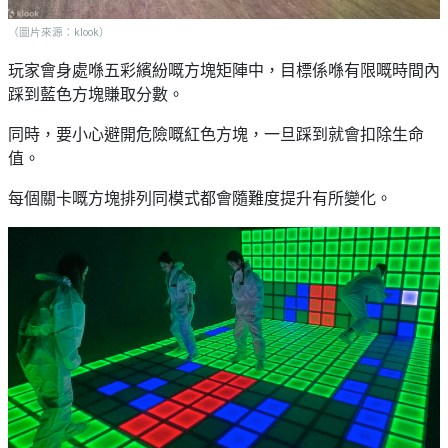
艇
#18
區
出
（圖片來源：klook）
美
租
玩家會身處喺五彩繽紛嘅方塊矩陣中，目標係喺有限嘅時間內
食
踩到藍色方塊賺取分數。
同時，要小心避開危險嘅紅色方塊，一旦踩到就會扣除生命
值。
每個關卡嘅方塊排列同模式都會隨難度提升有所變化。