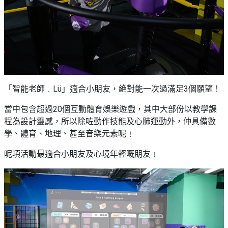
「智能老師﹒Lü」適合小朋友，絶對能一次過滿足3個願望！
當中包含超過20個互動體育娛樂遊戲，其中大部份以教學課
程為設計靈感，所以除咗動作技能及心肺運動外，仲具備數
學、體育、地理、甚至音樂元素呢﹗
呢項活動最適合小朋友及心境年輕嘅朋友﹗