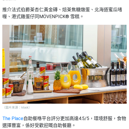
推介法式伯爵茶杏仁黃金磚、焙茶焦糖燉蛋、北海道蜜瓜啫
喱、港式雞蛋仔同MÖVENPICK® 雪糕。
（圖片來源：klook）
The Place
自助餐喺平台評分更加高達4.5/5，環境舒服，食物
選擇豐富，係好受歡迎嘅自助餐廳。