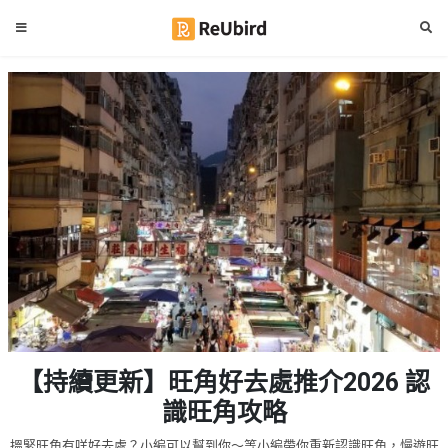
#
繁
生
中
日
EN
#
拍
登
拖
好
入
去
處
註
冊
#
室
內
好
服
【持續更新】旺角好去處推介2026 認
去
務
處
識旺角攻略
及
產
#
搵緊旺角有咩好去處？小編可以幫到你～等小編帶你重新認識旺角，慢遊旺