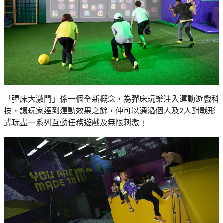
「彈床大激鬥」係一個全新概念，為彈床玩樂注入運動遊戲科
技，讓玩家達到運動效果之餘，仲可以通過個人及2人對戰形
式玩盡一系列互動任務遊戲及無限刺激﹗