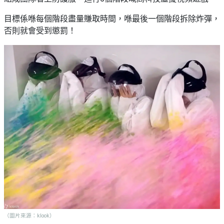
願
活
食
清
#
目標係喺每個階段盡量賺取時間，喺最後一個階段拆除炸彈，
動
即
單
場
否則就會受到懲罰！
煮
地
系
#
列
到
會
聚
會
#
及
蛋
拍
糕
拖
#
餐
行
廳
山
BBQ
#
郊
場
遊
地
（圖片來源：klook）
#