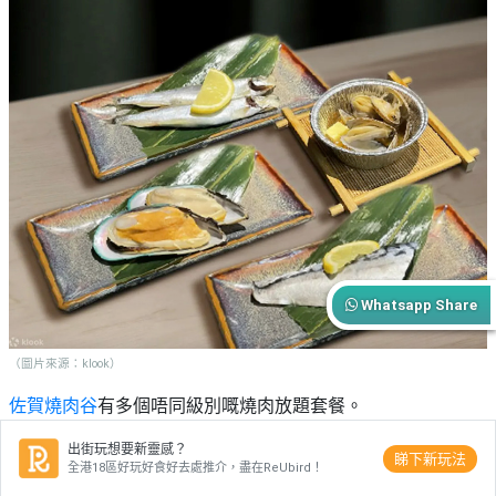
Whatsapp Share
（圖片來源：klook）
佐賀燒肉谷
有多個唔同級別嘅燒肉放題套餐。
今次推介100分鐘午市放題，套餐包含牛肉、豬肉、雞肉、海
出街玩想要新靈感？
睇下新玩法
全港18區好玩好食好去處推介，盡在ReUbird！
鮮等多款主食。