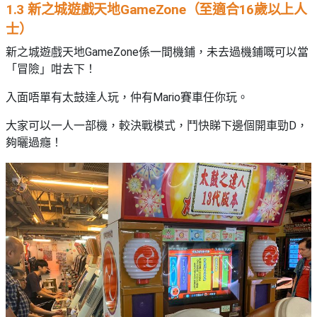
1.3 新之城遊戲天地GameZone（至適合16歲以上人
士）
新之城遊戲天地GameZone係一間機鋪，未去過機鋪嘅可以當
「冒險」咁去下！
入面唔單有太鼓達人玩，仲有Mario賽車任你玩。
大家可以一人一部機，較決戰模式，鬥快睇下邊個開車勁D，
夠曬過癮！