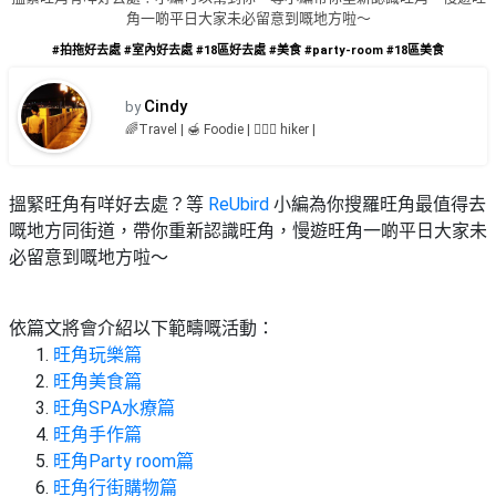
品
禮
角一啲平日大家未必留意到嘅地方啦～
物
分
#拍拖好去處
#室內好去處
#18區好去處
#美食
#party-room
#18區美食
類
#18
區
Cindy
by
好
🌈Travel | 🍯 Foodie | 🏃🏻‍♀ hiker |
活
Party
去
動
Room
處
類
搵緊旺角有咩好去處？等
ReUbird
小編為你搜羅旺角最值得去
到
#Party
型
嘅地方同街道，帶你重新認識旺角，慢遊旺角一啲平日大家未
Room
會
必留意到嘅地方啦～
美
#
活
食
搞
影
動
Party
依篇文將會介紹以下範疇嘅活動：
相
特
攻
好
旺角玩樂篇
色
朋
略
去
旺角美食篇
蛋
友
處
旺角SPA水療篇
糕
聚
旺角手作篇
#
會
會
活
旺角Party room篇
美
花
員
動
食
旺角行街購物篇