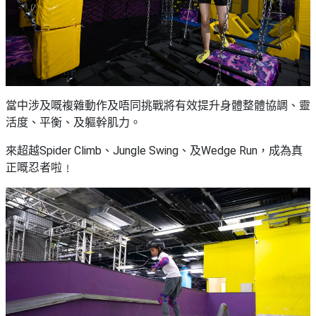
當中涉及嘅複雜動作及唔同挑戰將有效提升身體整體協調、靈
活度、平衡、及軀幹肌力。
來超越Spider Climb、Jungle Swing、及Wedge Run，成為真
正嘅忍者啦﹗