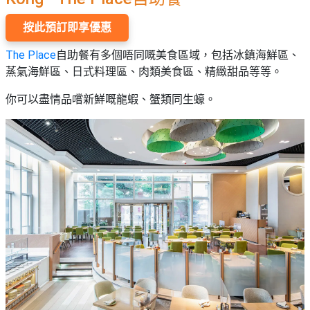
按此預訂即享優惠
The Place
自助餐有多個唔同嘅美食區域，包括冰鎮海鮮區、
蒸氣海鮮區、日式料理區、肉類美食區、精緻甜品等等。
你可以盡情品嚐新鮮嘅龍蝦、蟹類同生蠔。