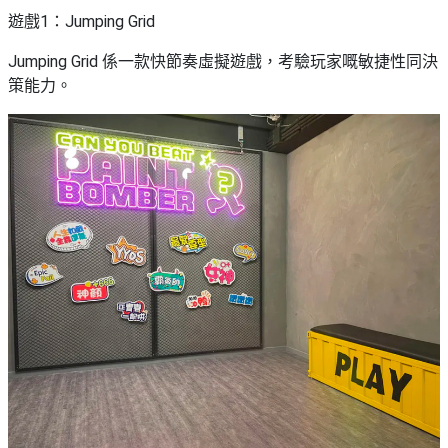
野
新
遊戲1：Jumping Grid
餐
奇
Jumping Grid 係一款快節奏虛擬遊戲，考驗玩家嘅敏捷性同決
玩
#
策能力。
樂
沙
體
灘
驗
#
露
手
營
作
工
#
作
水
坊
上
活
動
戶
外
#
玩
散
樂
水
餅
遊