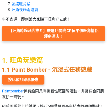
束
慶
計
攻
認識旺角篇
及
祝
劃
略
#
旺角夜晚消遣篇
花
生
親
子
藝
日
事不宜遲，即刻帶大家睇下旺角好去處！
好
社
禮
會
去
拍
交
品
員
【旺角時鐘酒店推介】嚴選14間高CP值平價旺角情侶
處
拖
軟
需
爆房酒店！
訂
件
知
#
企
製
節
業/
禮
日
公
物
夾
1. 旺角玩樂篇
#
司
時
聯
結
場
活
間
1.1 Paint Bomber - 沉浸式任務遊戲
絡
婚
地
動
神
我
佈
器
按此預訂即享優惠
#
們
婚
置
週
關
禮
用
情
末
Paintbomber
係有趣同具有挑戰性嘅團隊活動，非常適合同朋
於
好
品
侶
友仔一齊玩。
我
親
去
心
們
子
處
組成團隊著上防護服，進行5個階段嘅高科技虛擬視頻遊戲。
即