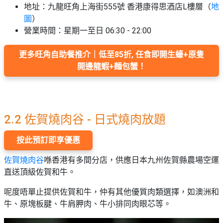
地址：九龍旺角上海街555號 香港康得思酒店L樓層（
地
圖
）
營業時間：星期一至日 06:30 - 22:00
更多旺角自助餐推介｜低至85折, 任食即開生蠔+原隻
開邊龍蝦+麵包蟹！
2.2 佐賀燒肉谷 - 日式燒肉放題
按此預訂即享優惠
佐賀燒肉谷
喺香港有多間分店，供應日本九州佐賀縣農場空運
直送頂級佐賀和牛。
呢度唔單止提供佐賀和牛，仲有其他優質肉類選擇，如澳洲和
牛、原塊板腱、牛肩胛肉、牛小排同肉眼芯等。