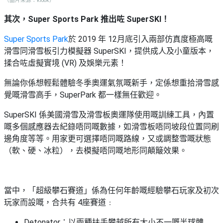
（圖片來源：klook）
其次，Super Sports Park 推出咗 SuperSKI！
Super Sports Park
於 2019 年 12月底引入兩部仿真度極高嘅
滑雪同滑雪板引力模擬器 SuperSKI，提供成人及小童版本，
揉合咗虛擬實境 (VR) 及娛樂元素！
無論你係想輕鬆體驗冬季奧運氣氛嘅新手，定係想重拾滑雪感
覺嘅滑雪高手，SuperPark 都一樣無任歡迎。
SuperSKI 係美國滑雪及滑雪板奧運隊使用嘅訓練工具，內置
嘅多個感應器去紀錄唔同嘅數據，如滑雪板唔同坡段位置同刷
邊角度等等。用家更可選擇唔同嘅路線，又或調整雪嘅狀態
（軟、硬、冰粒），去模擬唔同嘅地形同顛簸效果。
當中，「超級攀石賽道」係為任何年齡嘅經驗攀石玩家及初次
玩家而設嘅，合共有 4座賽道﹕
Detonator：以兩種扶手攀越所有大小不一嘅半球體