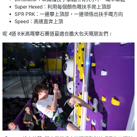
Super Hexed：利用每個顏色嘅扶手爬上頂部
SPR PRK：一邊攀上頂部，一邊領悟出扶手嘅方向
Speed：高速直奔上頂
呢 4道 8米高嘅攀石賽道最適合膽大包天嘅朋友們﹗