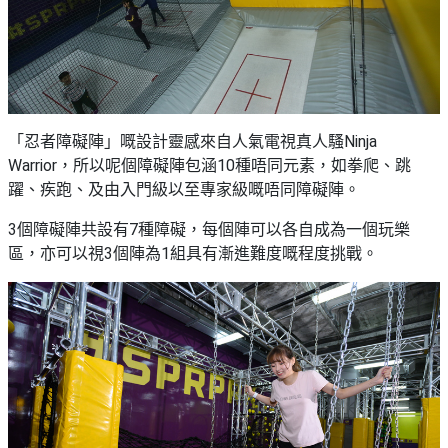
「忍者障礙陣」嘅設計靈感來自人氣電視真人騷Ninja
Warrior，所以呢個障礙陣包涵10種唔同元素，如拳爬、跳
躍、疾跑、及由入門級以至專家級嘅唔同障礙陣。
3個障礙陣共設有7種障礙，每個陣可以各自成為一個玩樂
區，亦可以視3個陣為1組具有漸進難度嘅程度挑戰。