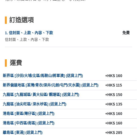
員
朋
動
食
計
友
攻
劃
特
聚
略
訂造選項
色
會
蛋
1. 信封面、上款、內容、下款
免費
社
慶
會
糕
信封面、上款、內容、下款
交
祝
員
軟
花
生
需
件
束
日
知
運費
及
拍
花
新界區 [沙田/大埔/北區/馬鞍山/將軍澳] (送貨上門)
+HK$ 160
拖
夾
藝
新界偏遠地區 [荃灣/青衣/深井/元朗/屯門/天水圍] (送貨上門)
+HK$ 115
時
禮
聯
企
間
九龍區 [九龍城區/ 黃大仙區/ 觀塘區] (送貨上門)
+HK$ 150
品
絡
業
神
九龍區 [油尖旺區/ 深水埗區] (送貨上門)
+HK$ 135
我
/
訂
器
們
港島區 [東區/灣仔區] (送貨上門)
+HK$ 160
公
製
關
司
情
港島區 [中西區/南區] (送貨上門)
+HK$ 160
禮
於
活
侶
物
離島區 [東涌] (送貨上門)
+HK$ 285
我