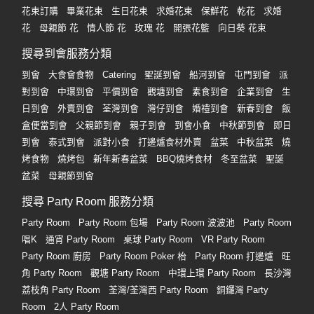
花束訂購
畢業花束
生日花束
求婚花束
保鮮花
乾花
求婚
花
母親節 花
情人節 花
玫瑰 花
開張花籃
向日葵 花束
搜尋到會服務分類
到會
大食會食物
Catering
聖誕到會
船河到會
屯門到會
派
對到會
中環到會
平價到會
觀塘到會
素食到會
企業到會
生
日到會
外賣到會
荃灣到會
灣仔到會
婚禮到會
新春到會
飯
盒便當到會
父親節到會
親子到會
到會小食
中秋節到會
即日
到會
泰式到會
派對小食
打邊爐食材外賣
盆菜
中秋盆菜
燒
烤食物
燒烤包
新年新春盆菜
BBQ燒烤食材
冬至盆菜
聖誕
盆菜
母親節到會
搜尋 Party Room 服務分類
Party Room
Party Room 包場
Party Room 波波池
Party Room
唱K
通宵 Party Room
桌球 Party Room
VR Party Room
Party Room 廚房
Party Room Poker 枱
Party Room 打邊爐
旺
角 Party Room
觀塘 Party Room
中環上環 Party Room
長沙灣
荔枝角 Party Room
荃灣/荃灣西 Party Room
銅鑼灣 Party
Room
2人 Party Room