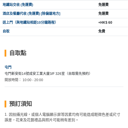
動
心
們
地鐵站交收 (免運費)
免運費
場
願
婚
酒店及餐廳代收 (免運費) [除偏遠地方]
免運費
地
清
禮
佈
單
送上門（與地鐵站相距10分鐘路程）
+HK$ 60
置
自取
免費
親
用
子
品
活
自取點
動
即
食
屯門
即
屯門新安街14號成安工業大廈3/F 326室（自取需先預約）
煮
開放時間： 10:00 - 20:00
系
列
聚
預訂須知
會
1. 因拍攝光線，或個人電腦顯示屏等因素均有可能造成輕微色差或尺寸
及
誤差，花束及花藝禮品與照片可能稍有差別。
拍