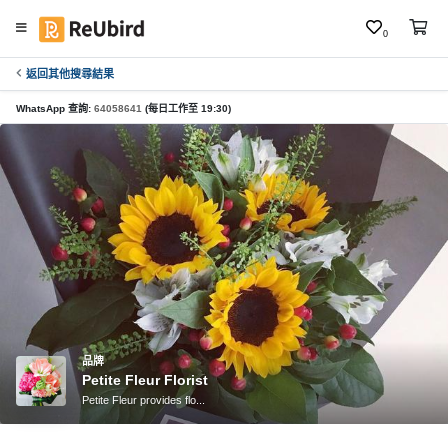
0
返回其他搜尋結果
繁
中
WhatsApp 查詢:
64058641
(每日工作至 19:30)
E
N
登
入
註
冊
品牌
Petite Fleur Florist
服
Petite Fleur provides flo...
務
及