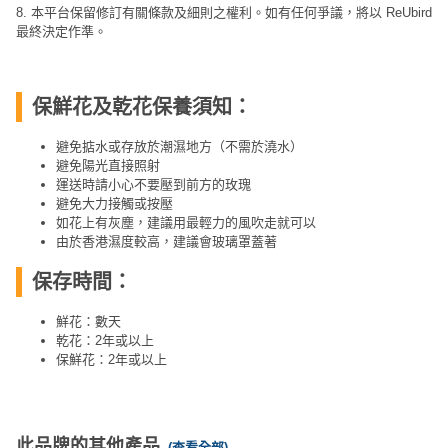
8. 本平台保留修訂有關條款及細則之權利。如有任何爭議，將以 ReUbird
工
最終決定作準。
作
坊
保鮮花及乾花保養須知：
戶
外
避免掂水或存放於潮濕地方（不需於澆水）
玩
避免陽光直接照射
樂
運送時請小心不要壓到前方的玫瑰
避免大力接觸或按壓
如花上有灰塵，建議用最輕力的風吹走就可以
遊
由於香港濕度較高，建議會玻璃罩蓋著
艇
出
保存時間：
租
鮮花：數天
乾花：2年或以上
保鮮花：2年或以上
此品牌的其他產品
(查看全部)