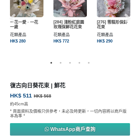
一花一愛 · 一花
[284] 淺粉紅庭園
[276] 雪糕形保鮮
一歲
玫瑰保鮮花花束
花束
花類產品
花類產品
花類產品
HK$ 280
HK$ 772
HK$ 290
復古向日葵花束 | 鮮花
HK$ 511
HK$ 568
約45cm高
* 頁面資料及價格只供參考，未必及時更新，一切內容將以商戶版
本為準 *
WhatsApp商戶查詢