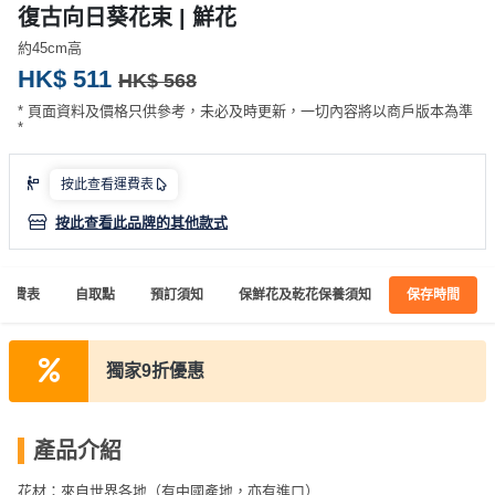
產
復古向日葵花束 | 鮮花
品
約45cm高
分
HK$ 511
HK$ 568
類
* 頁面資料及價格只供參考，未必及時更新，一切內容將以商戶版本為準
*
活
P
按此查看運費表
動
a
類
r
按此查看此品牌的其他款式
型
t
y
運費表
自取點
預訂須知
保鮮花及乾花保養須知
保存時間
R
活
搞
o
動
P
o
獨家9折優惠
攻
a
m
略
r
到
t
產品介紹
會
y
會
活
美
花材：來自世界各地（有中國產地，亦有進口）