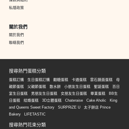
私隱政策
關於我們
關於我們
聯絡我們
搜尋熱門蛋糕分類
蛋糕訂購
生日蛋糕訂購
翻糖蛋糕
卡通蛋糕
雲石鏡面蛋糕
母
親節蛋糕
父親節蛋糕
散水餅
小朋友生日蛋糕
聖誕蛋糕
百日
宴生日蛋糕
男朋友生日蛋糕
女朋友生日蛋糕
畢業蛋糕
BB生
日蛋糕
結婚蛋糕
3D立體蛋糕
Chateraise
Cake Aholic
King
and Queens Sweet Factory
SURPRiZE U
太子餅店 Prince
Bakery
LIFETASTIC
搜尋熱門花束分類