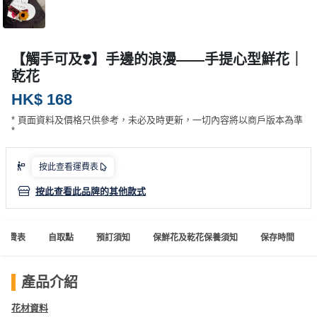
產
品
分
【觸手可及❣️】手邊的浪漫——手提心型鮮花｜
類
乾花
HK$ 168
活
P
* 頁面資料及價格只供參考，未必及時更新，一切內容將以商戶版本為準
動
a
*
類
r
型
t
按此查看運費表
y
R
按此查看此品牌的其他款式
活
搞
o
動
P
o
運費表
自取點
預訂須知
保鮮花及乾花保養須知
保存時間
攻
a
m
略
r
到
t
產品介紹
會
y
會
活
美
花材資料