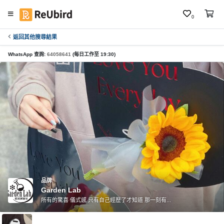
0
返回其他搜尋結果
繁
中
WhatsApp 查詢:
64058641
(每日工作至 19:30)
E
N
登
入
註
冊
品牌
Garden Lab
服
所有的驚喜 儀式感 只有自己經歷了才知道 那一刻有...
務
及