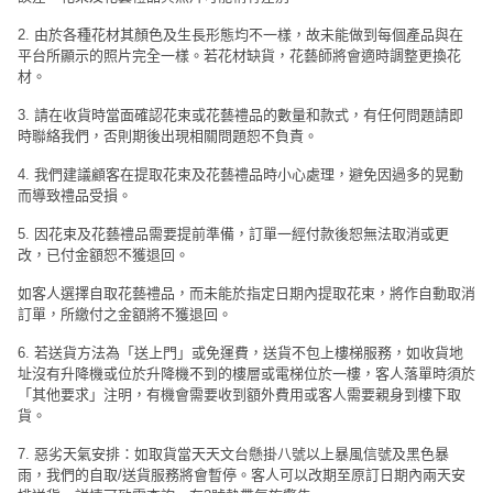
工
2. 由於各種花材其顏色及生長形態均不一樣，故未能做到每個產品與在
作
平台所顯示的照片完全一樣。若花材缺貨，花藝師將會適時調整更換花
坊
材。
3. 請在收貨時當面確認花束或花藝禮品的數量和款式，有任何問題請即
戶
時聯絡我們，否則期後出現相關問題恕不負責。
外
玩
4. 我們建議顧客在提取花束及花藝禮品時小心處理，避免因過多的晃動
而導致禮品受損。
樂
5. 因花束及花藝禮品需要提前準備，訂單一經付款後恕無法取消或更
遊
改，已付金額恕不獲退回。
艇
如客人選擇自取花藝禮品，而未能於指定日期內提取花束，將作自動取消
出
訂單，所繳付之金額將不獲退回。
租
6. 若送貨方法為「送上門」或免運費，送貨不包上樓梯服務，如收貨地
址沒有升降機或位於升降機不到的樓層或電梯位於一樓，客人落單時須於
「其他要求」注明，有機會需要收到額外費用或客人需要親身到樓下取
貨。
7. 惡劣天氣安排：如取貨當天天文台懸掛八號以上暴風信號及黑色暴
雨，我們的自取/送貨服務將會暫停。客人可以改期至原訂日期內兩天安