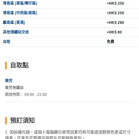
拖
港島區 [東區/灣仔區]
+HK$ 250
餐
港島區 [中西區/南區]
+HK$ 250
廳
離島區 [東涌]
+HK$ 280
B
其他港鐵站交收
+HK$ 80
B
自取
免費
Q
場
自取點
地
新
葵芳
奇
葵芳地鐵站
玩
開放時間： 09:00 - 22:00
樂
體
驗
預訂須知
手
1. 因拍攝光線，或個人電腦顯示屏等因素均有可能造成輕微色差或尺寸
作
誤差，花束及花藝禮品與照片可能稍有差別。