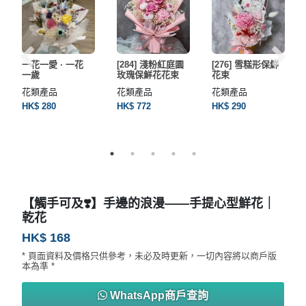
一花一愛 · 一花
[284] 淺粉紅庭園
[276] 雪糕形保鮮
一歲
玫瑰保鮮花花束
花束
花類產品
花類產品
花類產品
HK$ 280
HK$ 772
HK$ 290
【觸手可及❣️】手邊的浪漫——手提心型鮮花｜
乾花
HK$ 168
* 頁面資料及價格只供參考，未必及時更新，一切內容將以商戶版
本為準 *
WhatsApp商戶查詢