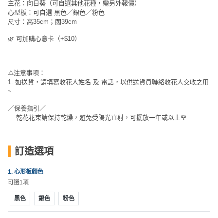
員
朋
動
主花：向日葵（可自選其他花種，需另外報價）
食
心型板：可自選 黑色／銀色／粉色
計
友
攻
尺寸：高35cm；闊39cm
劃
特
聚
略
色
會
🌿 可加購心意卡（+$10）
蛋
社
慶
會
糕
交
祝
員
⚠️注意事項：
1. 如送貨，請填寫收花人姓名 及 電話，以供送貨員聯絡收花人交收之用
軟
花
生
需
~
件
束
日
知
及
／保養指引／
拍
花
— 乾花花束請保持乾燥，避免受陽光直射，可擺放一年或以上🌹
拖
夾
藝
時
禮
聯
企
訂造選項
間
品
絡
業
神
我
/
1. 心形板顏色
訂
器
們
可選1項
公
製
關
司
情
禮
黑色
銀色
粉色
於
活
侶
物
我