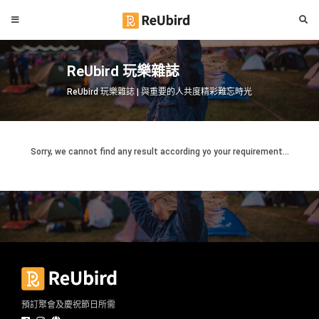
#
繁
生
ReUbird 玩樂雜誌
中
日
EN
ReUbird 玩樂雜誌 | 與重要的人共度精彩難忘時光
#
拍
登
拖
好
Sorry, we cannot find any result according yo your requirement...
入
去
處
註
冊
#
室
內
好
服
去
務
處
及
預訂聚會及慶祝節日所需
產
#