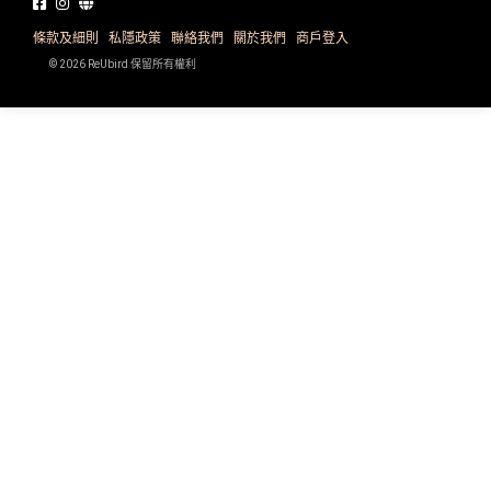
品
禮
物
分
條款及細則
私隱政策
聯絡我們
關於我們
商戶登入
類
© 2026 ReUbird 保留所有權利
#18
區
好
活
Party
去
動
Room
處
類
到
#Party
型
Room
會
美
#
活
食
搞
影
動
Party
相
特
攻
好
色
朋
略
去
蛋
友
處
糕
聚
#
會
會
活
美
花
員
動
食