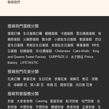
聯絡我們
搜尋熱門蛋糕分類
蛋糕訂購
生日蛋糕訂購
翻糖蛋糕
卡通蛋糕
雲石鏡面蛋糕
母
親節蛋糕
父親節蛋糕
散水餅
小朋友生日蛋糕
聖誕蛋糕
百日
宴生日蛋糕
男朋友生日蛋糕
女朋友生日蛋糕
畢業蛋糕
BB生
日蛋糕
結婚蛋糕
3D立體蛋糕
Chateraise
Cake Aholic
King
and Queens Sweet Factory
SURPRiZE U
太子餅店 Prince
Bakery
LIFETASTIC
搜尋熱門花束分類
花束訂購
畢業花束
生日花束
求婚花束
保鮮花
乾花
求婚
花
母親節 花
情人節 花
玫瑰 花
開張花籃
向日葵 花束
搜尋到會服務分類
到會
大食會食物
Catering
聖誕到會
船河到會
屯門到會
派
對到會
中環到會
平價到會
觀塘到會
素食到會
企業到會
生