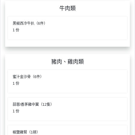
動
心
們
場
願
牛肉類
婚
地
清
禮
佈
單
黑椒西冷牛扒（6件）
置
1 份
親
用
子
品
活
動
即
豬肉、雞肉類
食
即
蜜汁金沙骨（6件）
煮
1 份
系
列
蒜蓉/香茅雞中翼（12隻）
聚
1 份
會
及
拍
椒鹽雞腎（1磅）