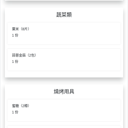
工
作
蔬菜類
坊
粟米（8片）
戶
1 份
外
玩
樂
蒜蓉金菇（2包）
1 份
遊
艇
出
租
燒烤用具
蜜糖（2樽）
1 份