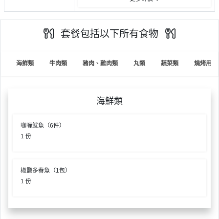
員
朋
動
食
計
友
攻
劃
特
聚
略
套餐包括以下所有食物
色
會
蛋
社
慶
會
糕
海鮮類
牛肉類
豬肉、雞肉類
丸類
蔬菜類
燒烤用具
交
祝
員
軟
花
生
需
件
束
日
知
海鮮類
及
拍
花
咖喱魷魚（6件）
拖
夾
藝
1 份
時
禮
聯
企
間
品
絡
業
神
我
椒鹽多春魚（1包）
/
訂
器
們
1 份
公
製
關
司
情
禮
於
活
侶
物
我