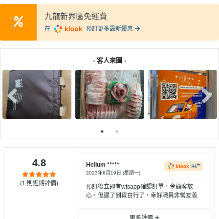
產
九龍新界區免運費
品
分
在
預訂更多最新優惠
類
- 客人來圖 -
活
P
動
a
類
r
型
t
y
R
活
搞
o
動
P
o
4.8
攻
a
Helium *****
m
用户
2023年6月19日 (星期一)
略
r
(
1
則近期評價)
預訂後立即有wtsapp確認訂單，令顧客放
到
t
心，但遲了到貨白行了，幸好職員非常友善
會
y
會
活
美
更多評價