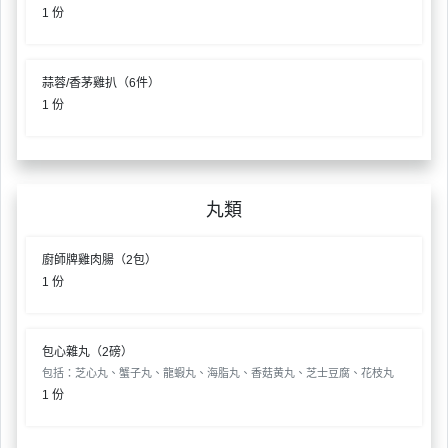
拖
1 份
餐
廳
蒜蓉/香茅雞扒（6件）
B
1 份
B
Q
場
丸類
地
新
廚師牌雞肉腸（2包）
奇
1 份
玩
樂
體
包心雜丸（2磅）
驗
包括：芝心丸、蟹子丸、龍蝦丸、海脂丸、香菇黄丸、芝士豆腐、花枝丸
1 份
手
作