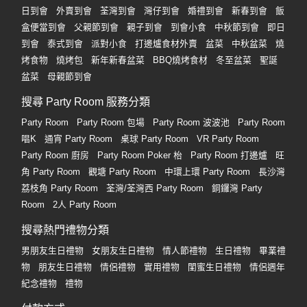
日到會
外賣到會
荃灣到會
灣仔到會
婚禮到會
新春到會
飯
盒便當到會
父親節到會
親子到會
到會小食
中秋節到會
即日
到會
泰式到會
派對小食
打邊爐食材外賣
盆菜
中秋盆菜
燒
烤食物
燒烤包
新年新春盆菜
BBQ燒烤食材
冬至盆菜
聖誕
盆菜
母親節到會
搜尋 Party Room 服務分類
Party Room
Party Room 包場
Party Room 波波池
Party Room
唱K
通宵 Party Room
桌球 Party Room
VR Party Room
Party Room 廚房
Party Room Poker 枱
Party Room 打邊爐
旺
角 Party Room
觀塘 Party Room
中環上環 Party Room
長沙灣
荔枝角 Party Room
荃灣/荃灣西 Party Room
銅鑼灣 Party
Room
2人 Party Room
搜尋熱門禮物分類
男朋友生日禮物
女朋友生日禮物
情人節禮物
生日禮物
畢業禮
物
朋友生日禮物
情侶禮物
實用禮物
閨蜜生日禮物
情侶週年
紀念禮物
禮物