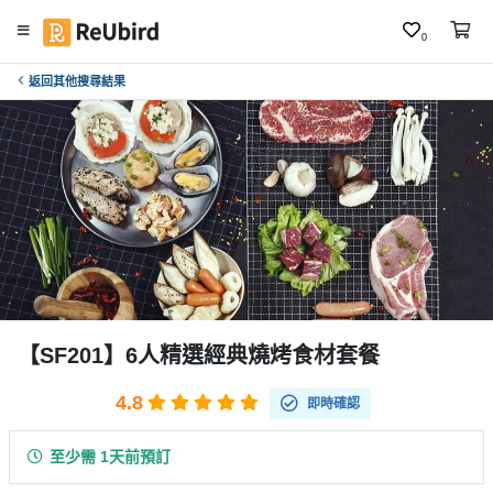
0
返回其他搜尋結果
繁
中
E
N
登
入
註
冊
【SF201】6人精選經典燒烤食材套餐
4.8
即時確認
服
務
至少需 1天前預訂
及