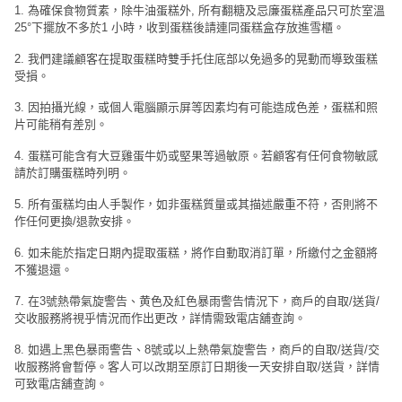
1. 為確保食物質素，除牛油蛋糕外, 所有翻糖及忌廉蛋糕產品只可於室溫
25°下擺放不多於1 小時，收到蛋糕後請連同蛋糕盒存放進雪櫃。
2. 我們建議顧客在提取蛋糕時雙手托住底部以免過多的晃動而導致蛋糕
受損。
3. 因拍攝光線，或個人電腦顯示屏等因素均有可能造成色差，蛋糕和照
片可能稍有差別。
4. 蛋糕可能含有大豆雞蛋牛奶或堅果等過敏原。若顧客有任何食物敏感
請於訂購蛋糕時列明。
5. 所有蛋糕均由人手製作，如非蛋糕質量或其描述嚴重不符，否則將不
作任何更換/退款安排。
6. 如未能於指定日期內提取蛋糕，將作自動取消訂單，所繳付之金額將
不獲退還。
7. 在3號熱帶氣旋警告、黄色及紅色暴雨警告情況下，商戶的自取/送貨/
交收服務將視乎情況而作出更改，詳情需致電店舖查詢。
8. 如遇上黑色暴雨警告、8號或以上熱帶氣旋警告，商戶的自取/送貨/交
收服務將會暫停。客人可以改期至原訂日期後一天安排自取/送貨，詳情
可致電店舖查詢。