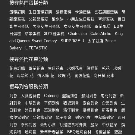
搜尋熱門蛋糕分類
蛋糕訂購
生日蛋糕訂購
翻糖蛋糕
卡通蛋糕
雲石鏡面蛋糕
母
親節蛋糕
父親節蛋糕
散水餅
小朋友生日蛋糕
聖誕蛋糕
百日
宴生日蛋糕
男朋友生日蛋糕
女朋友生日蛋糕
畢業蛋糕
BB生
日蛋糕
結婚蛋糕
3D立體蛋糕
Chateraise
Cake Aholic
King
and Queens Sweet Factory
SURPRiZE U
太子餅店 Prince
Bakery
LIFETASTIC
搜尋熱門花束分類
花束訂購
畢業花束
生日花束
求婚花束
保鮮花
乾花
求婚
花
母親節 花
情人節 花
玫瑰 花
開張花籃
向日葵 花束
搜尋到會服務分類
到會
大食會食物
Catering
聖誕到會
船河到會
屯門到會
派
對到會
中環到會
平價到會
觀塘到會
素食到會
企業到會
生
日到會
外賣到會
荃灣到會
灣仔到會
婚禮到會
新春到會
飯
盒便當到會
父親節到會
親子到會
到會小食
中秋節到會
即日
到會
泰式到會
派對小食
打邊爐食材外賣
盆菜
中秋盆菜
燒
烤食物
燒烤包
新年新春盆菜
BBQ燒烤食材
冬至盆菜
聖誕