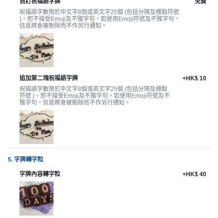
拖
自訂祝福語字牌
免費
餐
祝福語字數限於中文字8個或英文字25個 (包括分隔及標點符號
)。恕不接受Emoji及不雅字句，如使用Emoji符號及不雅字句，
廳
信息將會被刪除而不作另行通知。
B
B
Q
追加第二塊祝福語字牌
+HK$ 10
祝福語字數限於中文字8個或英文字25個 (包括分隔及標點
場
符號 )。恕不接受Emoji及不雅字句，如使用Emoji符號及不
地
雅字句，信息將會被刪除而不作另行通知。
新
奇
玩
樂
5. 字牌轉字粒
體
字牌內容轉字粒
+HK$ 40
驗
手
作