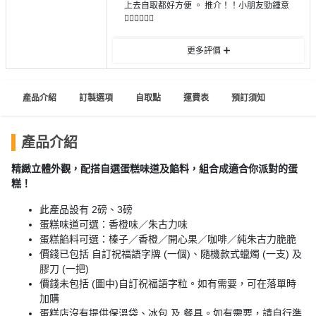
員
朋
動
上去自取都好方便 。 推介！！小朋友勁鍾意
食
👍🏻👍🏻👍🏻
計
友
攻
劃
特
聚
略
更多評價
色
會
蛋
社
慶
會
糕
產品介紹
訂製選項
自取點
運費表
預訂須知
交
祝
員
軟
花
生
需
件
束
日
知
產品介紹
及
拍
精緻立體外觀，配搭自選蛋糕味道及餡料，組合成適合你派對的蛋
花
糕！
拖
夾
藝
時
禮
聯
此產品設有 2磅、3磅
企
間
品
蛋糕味道可選：香橙味／朱古力味
絡
業
神
蛋糕餡料可選：榛子／香橙／開心果／咖啡／純朱古力脆脆
我
/
訂
器
價錢已包括 自訂祝福語字牌 (一個)、隨機款式蠟燭 (一支) 及
們
公
膠刀 (一把)
製
關
司
情
價錢未包括 (圖中)自訂祝福語字粒。如有需要，可在落單時
禮
於
加購
活
侶
物
我
蛋糕店沒有提供保溫袋、冰包 及 餐具。如有需要，請自行準