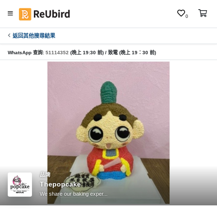
0
返回其他搜尋結果
繁
中
WhatsApp 查詢:
51114352
(晚上 19:30 前) / 致電 (晚上 19：30 前)
E
N
登
入
註
冊
品牌
Thepopcake
服
We share our baking exper...
務
及