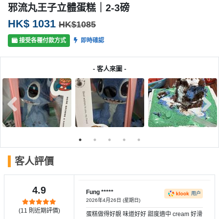
產
邪流丸王子立體蛋糕｜2-3磅
品
HK$ 1031
HK$1085
分
類
接受各種付款方式
即時確認
- 客人來圖 -
活
P
動
a
類
r
型
t
y
R
活
搞
o
動
P
o
客人評價
攻
a
m
略
r
到
t
4.9
Fung *****
用户
會
y
2026年4月26日 (星期日)
會
活
(
11
則近期評價)
美
蛋糕做得好靚 味道好好 甜度適中 cream 好滑