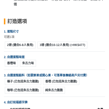
動
心
們
備
場
願
婚
地
清
禮
佈
單
訂造選項
置
親
用
1. 蛋糕尺寸
子
品
可選1項
活
動
2磅 (適合6-8人食用)
3磅 (適合10-12人食用)
(+HK$477)
即
食
2. 自選蛋糕味道
即
香橙味
朱古力味
煮
系
列
3. 自選蛋糕餡料（如要鮮果或開心果，可落單後聯絡商戶另付費）
榛子 (已包括朱古力脆脆)
香橙 (已包括朱古力脆脆)
聚
咖啡 (已包括朱古力脆脆)
純朱古力脆脆
會
及
4. 自訂祝福語字牌
拍