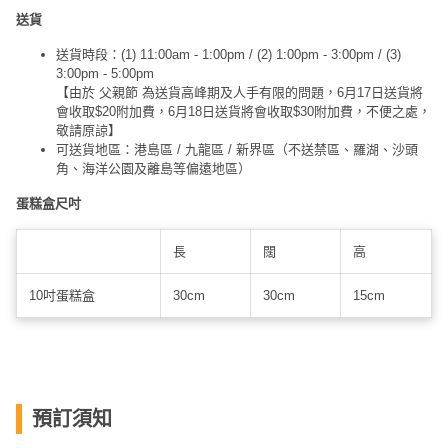
送貨
送貨時段：(1) 11:00am - 1:00pm / (2) 1:00pm - 3:00pm / (3)
3:00pm - 5:00pm
【由於 父親節 為送貨高峰期及人手有限的問題，6月17日送貨將
會收取$20附加費，6月18日送貨將會收取$30附加費，不便之處，
敬請原諒】
可送貨地區：港島區 / 九龍區 / 新界區（不送禁區、羅湖、沙頭
角、海洋公園及離島等偏遠地區）
蛋糕盒尺吋
長
闊
高
10吋蛋糕盒
30cm
30cm
15cm
預訂須知