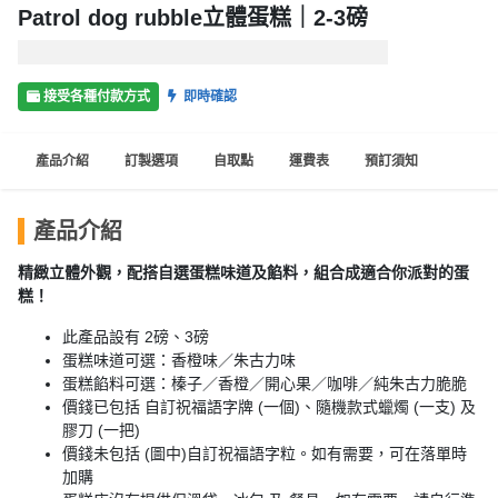
品
Patrol dog rubble立體蛋糕｜2-3磅
分
類
接受各種付款方式
即時確認
活
Party
產品介紹
訂製選項
自取點
運費表
預訂須知
動
Room
類
到
型
產品介紹
會
美
精緻立體外觀，配搭自選蛋糕味道及餡料，組合成適合你派對的蛋
活
食
搞
糕！
動
Party
此產品設有 2磅、3磅
特
攻
蛋糕味道可選：香橙味／朱古力味
色
朋
略
蛋糕餡料可選：榛子／香橙／開心果／咖啡／純朱古力脆脆
蛋
友
價錢已包括 自訂祝福語字牌 (一個)、隨機款式蠟燭 (一支) 及
糕
聚
膠刀 (一把)
會
會
活
價錢未包括 (圖中)自訂祝福語字粒。如有需要，可在落單時
花
加購
員
動