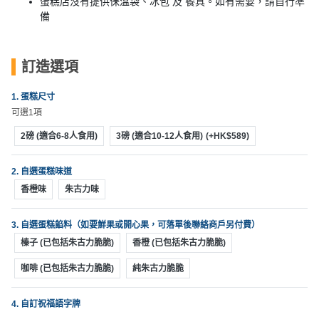
束
慶
蛋糕店沒有提供保溫袋、冰包 及 餐具。如有需要，請自行準
計
攻
備
及
祝
劃
略
花
生
藝
日
訂造選項
社
禮
會
拍
交
品
員
1. 蛋糕尺寸
拖
軟
需
可選1項
訂
件
知
企
製
2磅 (適合6-8人食用)
3磅 (適合10-12人食用)
(+HK$589)
業/
禮
公
物
夾
2. 自選蛋糕味道
司
時
香橙味
朱古力味
聯
場
活
間
絡
地
動
神
3. 自選蛋糕餡料（如要鮮果或開心果，可落單後聯絡商戶另付費）
我
佈
器
榛子 (已包括朱古力脆脆)
香橙 (已包括朱古力脆脆)
們
婚
置
關
禮
用
情
咖啡 (已包括朱古力脆脆)
純朱古力脆脆
於
品
侶
我
親
心
4. 自訂祝福語字牌
們
子
即