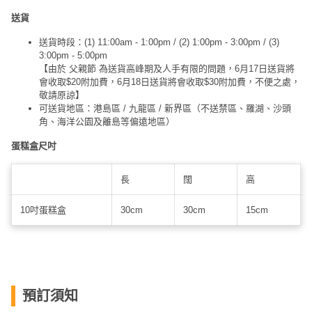
送貨
送貨時段：(1) 11:00am - 1:00pm / (2) 1:00pm - 3:00pm / (3)
3:00pm - 5:00pm
【由於 父親節 為送貨高峰期及人手有限的問題，6月17日送貨將
會收取$20附加費，6月18日送貨將會收取$30附加費，不便之處，
敬請原諒】
可送貨地區：港島區 / 九龍區 / 新界區（不送禁區、羅湖、沙頭
角、海洋公園及離島等偏遠地區）
蛋糕盒尺吋
長
闊
高
10吋蛋糕盒
30cm
30cm
15cm
預訂須知