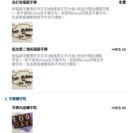
願
自訂祝福語字牌
免費
活
食
清
祝福語字數限於中文字8個或英文字25個 (包括分隔及標點符號
動
即
)。恕不接受Emoji及不雅字句，如使用Emoji符號及不雅字句，
單
信息將會被刪除而不作另行通知。
煮
系
列
聚
追加第二塊祝福語字牌
+HK$ 10
會
祝福語字數限於中文字8個或英文字25個 (包括分隔及標點
符號 )。恕不接受Emoji及不雅字句，如使用Emoji符號及不
及
雅字句，信息將會被刪除而不作另行通知。
拍
拖
餐
廳
5. 字牌轉字粒
BBQ
字牌內容轉字粒
+HK$ 40
場
地