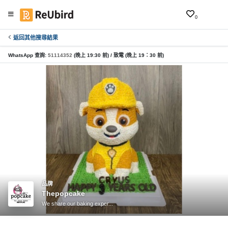
0
返回其他搜尋結果
繁
中
WhatsApp 查詢:
51114352
(晚上 19:30 前) / 致電 (晚上 19：30 前)
EN
登
入
註
冊
服
品牌
Thepopcake
務
We share our baking exper...
及
產