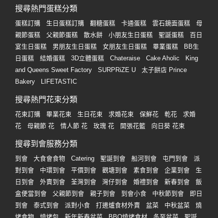
搜尋熱門蛋糕分類
蛋糕訂購
生日蛋糕訂購
翻糖蛋糕
卡通蛋糕
雲石鏡面蛋糕
母
親節蛋糕
父親節蛋糕
散水餅
小朋友生日蛋糕
聖誕蛋糕
百日
宴生日蛋糕
男朋友生日蛋糕
女朋友生日蛋糕
畢業蛋糕
BB生
日蛋糕
結婚蛋糕
3D立體蛋糕
Chateraise
Cake Aholic
King
and Queens Sweet Factory
SURPRiZE U
太子餅店 Prince
Bakery
LIFETASTIC
搜尋熱門花束分類
花束訂購
畢業花束
生日花束
求婚花束
保鮮花
乾花
求婚
花
母親節 花
情人節 花
玫瑰 花
開張花籃
向日葵 花束
搜尋到會服務分類
到會
大食會食物
Catering
聖誕到會
船河到會
屯門到會
派
對到會
中環到會
平價到會
觀塘到會
素食到會
企業到會
生
日到會
外賣到會
荃灣到會
灣仔到會
婚禮到會
新春到會
飯
盒便當到會
父親節到會
親子到會
到會小食
中秋節到會
即日
到會
泰式到會
派對小食
打邊爐食材外賣
盆菜
中秋盆菜
燒
烤食物
燒烤包
新年新春盆菜
BBQ燒烤食材
冬至盆菜
聖誕