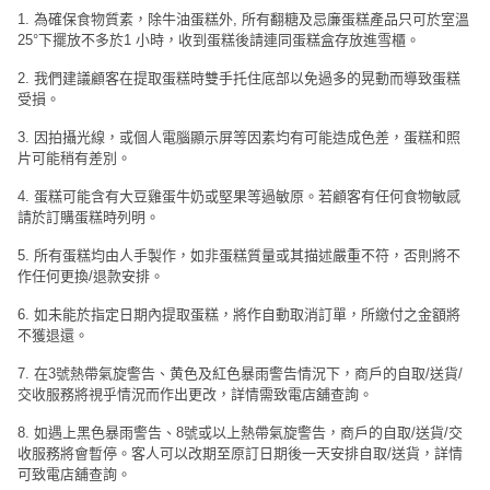
1. 為確保食物質素，除牛油蛋糕外, 所有翻糖及忌廉蛋糕產品只可於室溫
25°下擺放不多於1 小時，收到蛋糕後請連同蛋糕盒存放進雪櫃。
2. 我們建議顧客在提取蛋糕時雙手托住底部以免過多的晃動而導致蛋糕
受損。
3. 因拍攝光線，或個人電腦顯示屏等因素均有可能造成色差，蛋糕和照
片可能稍有差別。
4. 蛋糕可能含有大豆雞蛋牛奶或堅果等過敏原。若顧客有任何食物敏感
請於訂購蛋糕時列明。
5. 所有蛋糕均由人手製作，如非蛋糕質量或其描述嚴重不符，否則將不
作任何更換/退款安排。
6. 如未能於指定日期內提取蛋糕，將作自動取消訂單，所繳付之金額將
不獲退還。
7. 在3號熱帶氣旋警告、黄色及紅色暴雨警告情況下，商戶的自取/送貨/
交收服務將視乎情況而作出更改，詳情需致電店舖查詢。
8. 如遇上黑色暴雨警告、8號或以上熱帶氣旋警告，商戶的自取/送貨/交
收服務將會暫停。客人可以改期至原訂日期後一天安排自取/送貨，詳情
可致電店舖查詢。