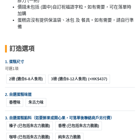
膠刀 (一把)
動
心
們
價錢未包括 (圖中)自訂祝福語字粒。如有需要，可在落單時
場
願
加購
婚
地
清
蛋糕店沒有提供保溫袋、冰包 及 餐具。如有需要，請自行準
禮
佈
單
備
置
親
用
子
品
訂造選項
活
動
即
1. 蛋糕尺寸
食
可選1項
即
2磅 (適合6-8人食用)
3磅 (適合8-12人食用)
(+HK$437)
煮
系
2. 自選蛋糕味道
列
香橙味
朱古力味
聚
會
3. 自選蛋糕餡料（如要鮮果或開心果，可落單後聯絡商戶另付費）
及
榛子 (已包括朱古力脆脆)
香橙 (已包括朱古力脆脆)
拍
咖啡 (已包括朱古力脆脆)
純朱古力脆脆