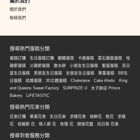
關於我們
關於我們
聯絡我們
搜尋熱門蛋糕分類
蛋糕訂購
生日蛋糕訂購
翻糖蛋糕
卡通蛋糕
雲石鏡面蛋糕
母
親節蛋糕
父親節蛋糕
散水餅
小朋友生日蛋糕
聖誕蛋糕
百日
宴生日蛋糕
男朋友生日蛋糕
女朋友生日蛋糕
畢業蛋糕
BB生
日蛋糕
結婚蛋糕
3D立體蛋糕
Chateraise
Cake Aholic
King
and Queens Sweet Factory
SURPRiZE U
太子餅店 Prince
Bakery
LIFETASTIC
搜尋熱門花束分類
花束訂購
畢業花束
生日花束
求婚花束
保鮮花
乾花
求婚
花
母親節 花
情人節 花
玫瑰 花
開張花籃
向日葵 花束
搜尋到會服務分類