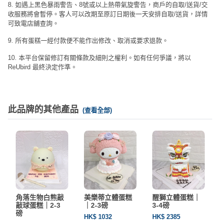
8. 如遇上黑色暴雨警告、8號或以上熱帶氣旋警告，商戶的自取/送貨/交
收服務將會暫停。客人可以改期至原訂日期後一天安排自取/送貨，詳情
可致電店舖查詢。
9. 所有蛋糕一經付款便不能作出修改、取消或要求退款。
10. 本平台保留修訂有關條款及細則之權利。如有任何爭議，將以
ReUbird 最終決定作準。
此品牌的其他產品
(查看全部)
角落生物白熊敲
美樂蒂立體蛋糕
醒獅立體蛋糕｜
敲球蛋糕｜2-3
｜2-3磅
3-4磅
磅
HK$ 1032
HK$ 2385