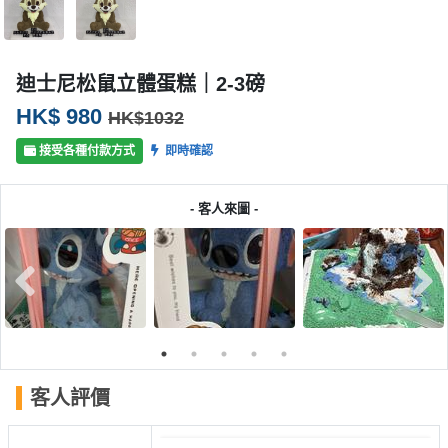
產
品
分
迪士尼松鼠立體蛋糕｜2-3磅
類
HK$ 980
HK$1032
活
P
接受各種付款方式
即時確認
動
a
類
r
- 客人來圖 -
型
t
y
R
活
搞
o
動
P
o
攻
a
m
略
r
到
t
客人評價
會
y
會
活
美