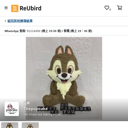
0
返回其他搜尋結果
繁
中
WhatsApp 查詢:
51114352
(晚上 19:30 前) / 致電 (晚上 19：30 前)
E
N
登
入
註
冊
品牌
Thepopcake
服
We share our baking exper...
務
及