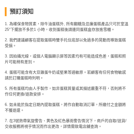
預訂須知
1. 為確保食物質素，除牛油蛋糕外, 所有翻糖及忌廉蛋糕產品只可於室溫
25°下擺放不多於1 小時，收到蛋糕後請連同蛋糕盒存放進雪櫃。
2. 我們建議顧客在提取蛋糕時雙手托住底部以免過多的晃動而導致蛋糕
受損。
3. 因拍攝光線，或個人電腦顯示屏等因素均有可能造成色差，蛋糕和照
片可能稍有差別。
4. 蛋糕可能含有大豆雞蛋牛奶或堅果等過敏原。若顧客有任何食物敏感
請於訂購蛋糕時列明。
5. 所有蛋糕均由人手製作，如非蛋糕質量或其描述嚴重不符，否則將不
作任何更換/退款安排。
6. 如未能於指定日期內提取蛋糕，將作自動取消訂單，所繳付之金額將
不獲退還。
7. 在3號熱帶氣旋警告、黄色及紅色暴雨警告情況下，商戶的自取/送貨/
交收服務將視乎情況而作出更改，詳情需致電店舖查詢。