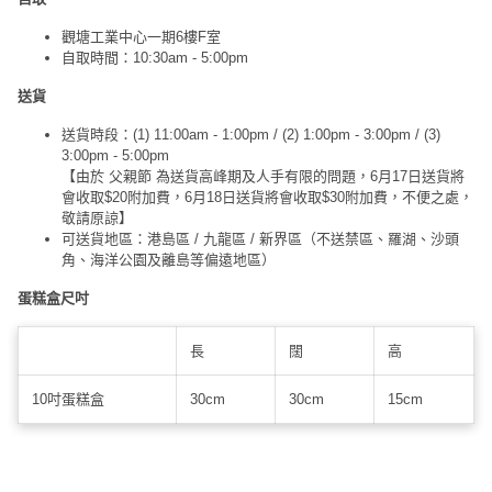
觀塘工業中心一期6樓F室
自取時間：10:30am - 5:00pm
送貨
送貨時段：(1) 11:00am - 1:00pm / (2) 1:00pm - 3:00pm / (3)
3:00pm - 5:00pm
【由於 父親節 為送貨高峰期及人手有限的問題，6月17日送貨將
會收取$20附加費，6月18日送貨將會收取$30附加費，不便之處，
敬請原諒】
可送貨地區：港島區 / 九龍區 / 新界區（不送禁區、羅湖、沙頭
角、海洋公園及離島等偏遠地區）
蛋糕盒尺吋
長
闊
高
10吋蛋糕盒
30cm
30cm
15cm