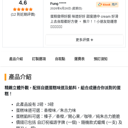
員
朋
動
4.6
食
Fung *****
用户
計
友
攻
2026年4月26日 (星期日)
(
12
則近期評價)
劃
特
聚
略
蛋糕做得好靚 味道好好 甜度適中 cream 好滑
上去自取都好方便 。 推介！！小朋友勁鍾意
色
會
👍🏻👍🏻👍🏻
蛋
社
慶
會
糕
更多評價
交
祝
員
軟
花
生
需
件
束
日
知
產品介紹
訂製選項
自取點
運費表
預訂須知
及
拍
花
拖
夾
藝
產品介紹
時
禮
聯
企
精緻立體外觀，配搭自選蛋糕味道及餡料，組合成適合你派對的蛋
間
品
絡
糕！
業
神
我
/
訂
器
此產品設有 2磅、3磅
們
公
製
蛋糕味道可選：香橙味／朱古力味
關
司
情
禮
蛋糕餡料可選：榛子／香橙／開心果／咖啡／純朱古力脆脆
於
活
侶
價錢已包括 自訂祝福語字牌 (一個)、隨機款式蠟燭 (一支) 及
物
我