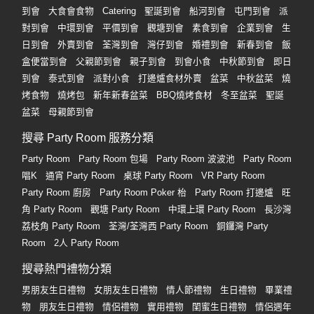
到會
大食會食物
Catering
聖誕到會
船河到會
屯門到會
派
對到會
中環到會
平價到會
觀塘到會
素食到會
企業到會
生
日到會
外賣到會
荃灣到會
灣仔到會
婚禮到會
新春到會
飯
盒便當到會
父親節到會
親子到會
到會小食
中秋節到會
即日
到會
泰式到會
派對小食
打邊爐食材外賣
盆菜
中秋盆菜
燒
烤食物
燒烤包
新年新春盆菜
BBQ燒烤食材
冬至盆菜
聖誕
盆菜
母親節到會
搜尋 Party Room 服務分類
Party Room
Party Room 包場
Party Room 波波池
Party Room
唱K
通宵 Party Room
桌球 Party Room
VR Party Room
Party Room 廚房
Party Room Poker 枱
Party Room 打邊爐
旺
角 Party Room
觀塘 Party Room
中環上環 Party Room
長沙灣
荔枝角 Party Room
荃灣/荃灣西 Party Room
銅鑼灣 Party
Room
2人 Party Room
搜尋熱門禮物分類
男朋友生日禮物
女朋友生日禮物
情人節禮物
生日禮物
畢業禮
物
朋友生日禮物
情侶禮物
實用禮物
閨蜜生日禮物
情侶週年