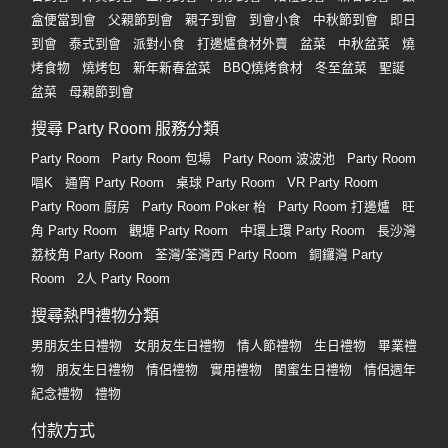
盒便當到會
父親節到會
親子到會
到會小食
中秋節到會
即日
到會
泰式到會
派對小食
打邊爐食材外賣
盆菜
中秋盆菜
燒
烤食物
燒烤包
新年新春盆菜
BBQ燒烤食材
冬至盆菜
聖誕
盆菜
母親節到會
搜尋 Party Room 服務分類
Party Room
Party Room 包場
Party Room 波波池
Party Room
唱K
通宵 Party Room
桌球 Party Room
VR Party Room
Party Room 廚房
Party Room Poker 枱
Party Room 打邊爐
旺
角 Party Room
觀塘 Party Room
中環上環 Party Room
長沙灣
荔枝角 Party Room
荃灣/荃灣西 Party Room
銅鑼灣 Party
Room
2人 Party Room
搜尋熱門禮物分類
男朋友生日禮物
女朋友生日禮物
情人節禮物
生日禮物
畢業禮
物
朋友生日禮物
情侶禮物
實用禮物
閨蜜生日禮物
情侶週年
紀念禮物
禮物
付款方式