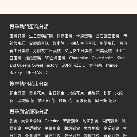
搜尋熱門蛋糕分類
蛋糕訂購
生日蛋糕訂購
翻糖蛋糕
卡通蛋糕
雲石鏡面蛋糕
母
親節蛋糕
父親節蛋糕
散水餅
小朋友生日蛋糕
聖誕蛋糕
百日
宴生日蛋糕
男朋友生日蛋糕
女朋友生日蛋糕
畢業蛋糕
BB生
日蛋糕
結婚蛋糕
3D立體蛋糕
Chateraise
Cake Aholic
King
and Queens Sweet Factory
SURPRiZE U
太子餅店 Prince
Bakery
LIFETASTIC
搜尋熱門花束分類
花束訂購
畢業花束
生日花束
求婚花束
保鮮花
乾花
求婚
花
母親節 花
情人節 花
玫瑰 花
開張花籃
向日葵 花束
搜尋到會服務分類
到會
大食會食物
Catering
聖誕到會
船河到會
屯門到會
派
對到會
中環到會
平價到會
觀塘到會
素食到會
企業到會
生
日到會
外賣到會
荃灣到會
灣仔到會
婚禮到會
新春到會
飯