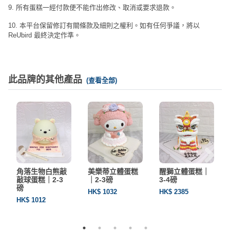
9. 所有蛋糕一經付款便不能作出修改、取消或要求退款。
10. 本平台保留修訂有關條款及細則之權利。如有任何爭議，將以
ReUbird 最終決定作準。
此品牌的其他產品
(查看全部)
角落生物白熊敲
美樂蒂立體蛋糕
醒獅立體蛋糕｜
敲球蛋糕｜2-3
｜2-3磅
3-4磅
磅
HK$ 1032
HK$ 2385
HK$ 1012