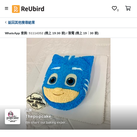
0
返回其他搜尋結果
繁
中
WhatsApp 查詢:
51114352
(晚上 19:30 前) / 致電 (晚上 19：30 前)
E
N
登
入
註
冊
品牌
Thepopcake
服
We share our baking exper...
務
及