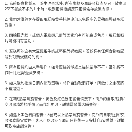
1. 為確保食物質素，除牛油蛋糕外, 所有翻糖及忌廉蛋糕產品只可於室溫
25°下擺放不多於1 小時，收到蛋糕後請連同蛋糕盒存放進雪櫃。
2. 我們建議顧客在提取蛋糕時雙手托住底部以免過多的晃動而導致蛋糕
受損。
3. 因拍攝光線，或個人電腦顯示屏等因素均有可能造成色差，蛋糕和照
片可能稍有差別。
4. 蛋糕可能含有大豆雞蛋牛奶或堅果等過敏原。若顧客有任何食物敏感
請於訂購蛋糕時列明。
5. 所有蛋糕均由人手製作，如非蛋糕質量或其描述嚴重不符，否則將不
作任何更換/退款安排。
6. 如未能於指定日期內提取蛋糕，將作自動取消訂單，所繳付之金額將
不獲退還。
7. 在3號熱帶氣旋警告、黄色及紅色暴雨警告情況下，商戶的自取/送貨/
交收服務將視乎情況而作出更改，詳情需致電店舖查詢。
8. 如遇上黑色暴雨警告、8號或以上熱帶氣旋警告，商戶的自取/送貨/交
收服務將會暫停。客人可以改期至原訂日期後一天安排自取/送貨，詳情
可致電店舖查詢。