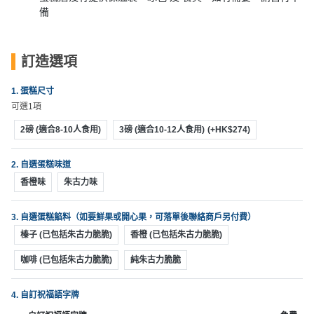
動
心
們
備
場
願
婚
地
清
禮
佈
單
訂造選項
置
親
用
1. 蛋糕尺寸
子
品
可選1項
活
動
2磅 (適合8-10人食用)
3磅 (適合10-12人食用)
(+HK$274)
即
食
2. 自選蛋糕味道
即
香橙味
朱古力味
煮
系
列
3. 自選蛋糕餡料（如要鮮果或開心果，可落單後聯絡商戶另付費）
榛子 (已包括朱古力脆脆)
香橙 (已包括朱古力脆脆)
聚
咖啡 (已包括朱古力脆脆)
純朱古力脆脆
會
及
4. 自訂祝福語字牌
拍