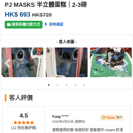
產
PJ MASKS 半立體蛋糕｜2-3磅
品
HK$ 693
HK$729
分
類
接受各種付款方式
即時確認
- 客人來圖 -
活
P
動
a
類
r
型
t
y
R
活
搞
o
動
P
o
客人評價
攻
a
m
略
r
到
t
4.5
Fung *****
用户
會
y
2026年4月26日 (星期日)
會
活
(
12
則近期評價)
美
蛋糕做得好靚 味道好好 甜度適中 cream 好滑