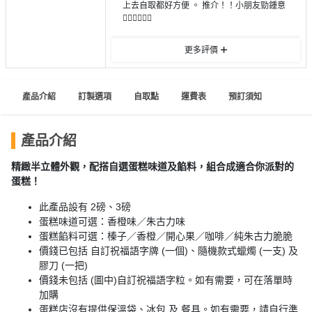
員
朋
動
上去自取都好方便 。 推介！！小朋友勁鍾意
食
👍🏻👍🏻👍🏻
計
友
攻
劃
特
聚
略
更多評價
色
會
蛋
社
慶
會
糕
產品介紹
訂製選項
自取點
運費表
預訂須知
交
祝
員
軟
花
生
需
件
束
日
知
產品介紹
及
拍
精緻半立體外觀，配搭自選蛋糕味道及餡料，組合成適合你派對的
花
蛋糕！
拖
夾
藝
時
禮
聯
此產品設有 2磅、3磅
企
間
品
蛋糕味道可選：香橙味／朱古力味
絡
業
神
蛋糕餡料可選：榛子／香橙／開心果／咖啡／純朱古力脆脆
我
/
訂
器
價錢已包括 自訂祝福語字牌 (一個)、隨機款式蠟燭 (一支) 及
們
公
膠刀 (一把)
製
關
司
情
價錢未包括 (圖中)自訂祝福語字粒。如有需要，可在落單時
禮
於
加購
活
侶
物
我
蛋糕店沒有提供保溫袋、冰包 及 餐具。如有需要，請自行準