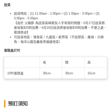
送貨
送貨時段：(1) 11:00am - 1:00pm / (2) 1:00pm - 3:00pm / (3)
3:00pm - 5:00pm
【由於 父親節 為送貨高峰期及人手有限的問題，6月17日送貨將
會收取$20附加費，6月18日送貨將會收取$30附加費，不便之處，
敬請原諒】
可送貨地區：港島區 / 九龍區 / 新界區（不送禁區、羅湖、沙頭
角、海洋公園及離島等偏遠地區）
蛋糕盒尺吋
長
闊
高
10吋蛋糕盒
30cm
30cm
15cm
預訂須知