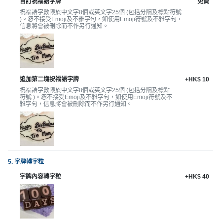
拖
自訂祝福語字牌
免費
餐
祝福語字數限於中文字8個或英文字25個 (包括分隔及標點符號
)。恕不接受Emoji及不雅字句，如使用Emoji符號及不雅字句，
廳
信息將會被刪除而不作另行通知。
B
B
Q
追加第二塊祝福語字牌
+HK$ 10
祝福語字數限於中文字8個或英文字25個 (包括分隔及標點
場
符號 )。恕不接受Emoji及不雅字句，如使用Emoji符號及不
地
雅字句，信息將會被刪除而不作另行通知。
新
奇
玩
樂
5. 字牌轉字粒
體
字牌內容轉字粒
+HK$ 40
驗
手
作