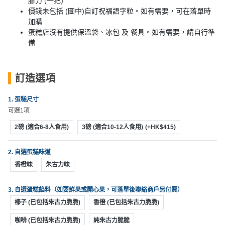
膠刀 (一把)
動
心
們
價錢未包括 (圖中)自訂祝福語字粒。如有需要，可在落單時
場
願
加購
婚
地
清
蛋糕店沒有提供保溫袋、冰包 及 餐具。如有需要，請自行準
禮
佈
單
備
置
親
用
子
品
訂造選項
活
動
即
1. 蛋糕尺寸
食
可選1項
即
2磅 (適合6-8人食用)
3磅 (適合10-12人食用)
(+HK$415)
煮
系
2. 自選蛋糕味道
列
香橙味
朱古力味
聚
會
3. 自選蛋糕餡料（如要鮮果或開心果，可落單後聯絡商戶另付費）
及
榛子 (已包括朱古力脆脆)
香橙 (已包括朱古力脆脆)
拍
咖啡 (已包括朱古力脆脆)
純朱古力脆脆