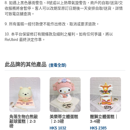
8. 如遇上黑色暴雨警告、8號或以上熱帶氣旋警告，商戶的自取/送貨/交
收服務將會暫停。客人可以改期至原訂日期後一天安排自取/送貨，詳情
可致電店舖查詢。
9. 所有蛋糕一經付款便不能作出修改、取消或要求退款。
10. 本平台保留修訂有關條款及細則之權利。如有任何爭議，將以
ReUbird 最終決定作準。
此品牌的其他產品
(查看全部)
角落生物白熊敲
美樂蒂立體蛋糕
醒獅立體蛋糕｜
敲球蛋糕｜2-3
｜2-3磅
3-4磅
磅
HK$ 1032
HK$ 2385