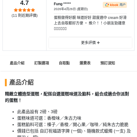
員
朋
動
4.7
食
Fung *****
用户
計
友
攻
2026年4月26日 (星期日)
(
11
則近期評價)
劃
特
聚
略
蛋糕做得好靚 味道好好 甜度適中 cream 好滑
上去自取都好方便 。 推介！！小朋友勁鍾意
色
會
👍🏻👍🏻👍🏻
蛋
社
慶
會
糕
更多評價
交
祝
員
軟
花
生
需
件
束
日
知
產品介紹
訂製選項
自取點
運費表
預訂須知
及
拍
花
拖
夾
藝
產品介紹
時
禮
聯
企
精緻立體造型蛋糕，配搭自選蛋糕味道及餡料，組合成適合你派對
間
品
絡
的蛋糕！
業
神
我
/
訂
器
此產品設有 2磅、3磅
們
公
製
蛋糕味道可選：香橙味／朱古力味
關
司
情
禮
蛋糕餡料可選：榛子／香橙／開心果／咖啡／純朱古力脆脆
於
活
侶
價錢已包括 自訂祝福語字牌 (一個)、隨機款式蠟燭 (一支) 及
物
我