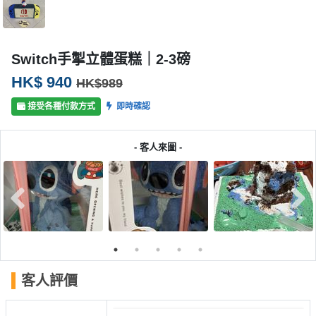
產
品
分
Switch手掣立體蛋糕｜2-3磅
類
HK$ 940
HK$989
活
P
接受各種付款方式
即時確認
動
a
類
r
- 客人來圖 -
型
t
y
R
活
搞
o
動
P
o
攻
a
m
略
r
到
t
客人評價
會
y
會
活
美