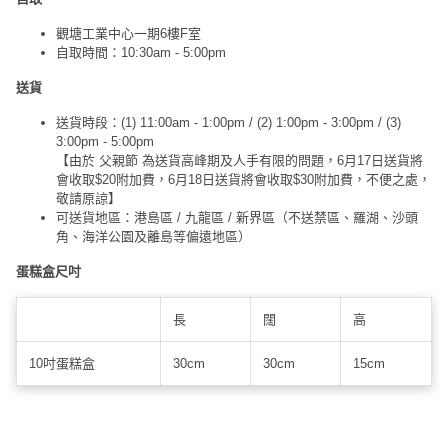
觀塘工業中心一期6樓F室
自取時間：10:30am - 5:00pm
送貨
送貨時段：(1) 11:00am - 1:00pm / (2) 1:00pm - 3:00pm / (3)
3:00pm - 5:00pm
【由於 父親節 為送貨高峰期及人手有限的問題，6月17日送貨將
會收取$20附加費，6月18日送貨將會收取$30附加費，不便之處，
敬請原諒】
可送貨地區：港島區 / 九龍區 / 新界區（不送禁區、羅湖、沙頭
角、海洋公園及離島等偏遠地區）
蛋糕盒尺吋
長
闊
高
10吋蛋糕盒
30cm
30cm
15cm