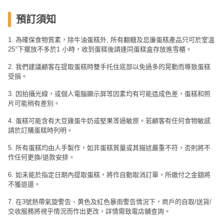
預訂須知
1. 為確保食物質素，除牛油蛋糕外, 所有翻糖及忌廉蛋糕產品只可於室溫
25°下擺放不多於1 小時，收到蛋糕後請連同蛋糕盒存放進雪櫃。
2. 我們建議顧客在提取蛋糕時雙手托住底部以免過多的晃動而導致蛋糕
受損。
3. 因拍攝光線，或個人電腦顯示屏等因素均有可能造成色差，蛋糕和照
片可能稍有差別。
4. 蛋糕可能含有大豆雞蛋牛奶或堅果等過敏原。若顧客有任何食物敏感
請於訂購蛋糕時列明。
5. 所有蛋糕均由人手製作，如非蛋糕質量或其描述嚴重不符，否則將不
作任何更換/退款安排。
6. 如未能於指定日期內提取蛋糕，將作自動取消訂單，所繳付之金額將
不獲退還。
7. 在3號熱帶氣旋警告、黄色及紅色暴雨警告情況下，商戶的自取/送貨/
交收服務將視乎情況而作出更改，詳情需致電店舖查詢。