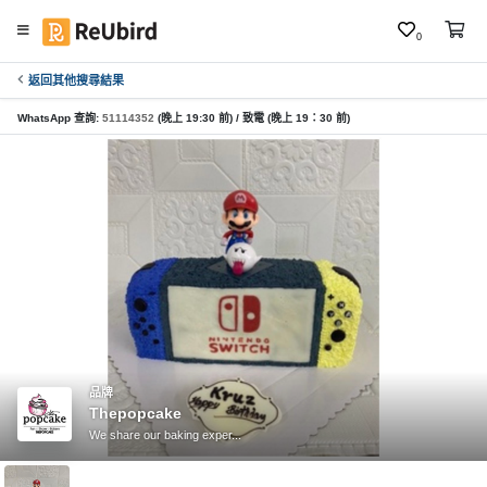
0
返回其他搜尋結果
繁
中
WhatsApp 查詢:
51114352
(晚上 19:30 前) / 致電 (晚上 19：30 前)
E
N
登
入
註
冊
品牌
Thepopcake
服
We share our baking exper...
務
及