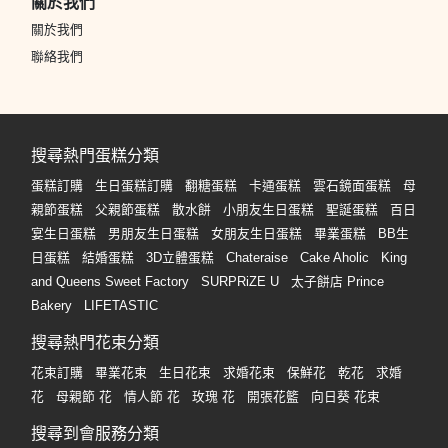
關於我們
關於我們
聯絡我們
搜尋熱門蛋糕分類
蛋糕訂購
生日蛋糕訂購
翻糖蛋糕
卡通蛋糕
雲石鏡面蛋糕
母
親節蛋糕
父親節蛋糕
散水餅
小朋友生日蛋糕
聖誕蛋糕
百日
宴生日蛋糕
男朋友生日蛋糕
女朋友生日蛋糕
畢業蛋糕
BB生
日蛋糕
結婚蛋糕
3D立體蛋糕
Chateraise
Cake Aholic
King
and Queens Sweet Factory
SURPRiZE U
太子餅店 Prince
Bakery
LIFETASTIC
搜尋熱門花束分類
花束訂購
畢業花束
生日花束
求婚花束
保鮮花
乾花
求婚
花
母親節 花
情人節 花
玫瑰 花
開張花籃
向日葵 花束
搜尋到會服務分類