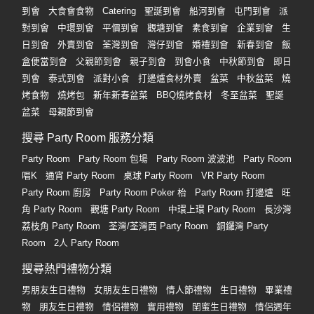
到會
大食會食物
Catering
聖誕到會
船河到會
屯門到會
派
對到會
中環到會
平價到會
觀塘到會
素食到會
企業到會
生
日到會
外賣到會
荃灣到會
灣仔到會
婚禮到會
新春到會
飯
盒便當到會
父親節到會
親子到會
到會小食
中秋節到會
即日
到會
泰式到會
派對小食
打邊爐食材外賣
盆菜
中秋盆菜
燒
烤食物
燒烤包
新年新春盆菜
BBQ燒烤食材
冬至盆菜
聖誕
盆菜
母親節到會
搜尋 Party Room 服務分類
Party Room
Party Room 包場
Party Room 波波池
Party Room
唱K
通宵 Party Room
桌球 Party Room
VR Party Room
Party Room 廚房
Party Room Poker 枱
Party Room 打邊爐
旺
角 Party Room
觀塘 Party Room
中環上環 Party Room
長沙灣
荔枝角 Party Room
荃灣/荃灣西 Party Room
銅鑼灣 Party
Room
2人 Party Room
搜尋熱門禮物分類
男朋友生日禮物
女朋友生日禮物
情人節禮物
生日禮物
畢業禮
物
朋友生日禮物
情侶禮物
實用禮物
閨蜜生日禮物
情侶週年