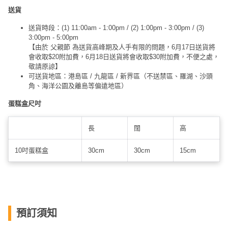
送貨
送貨時段：(1) 11:00am - 1:00pm / (2) 1:00pm - 3:00pm / (3)
3:00pm - 5:00pm
【由於 父親節 為送貨高峰期及人手有限的問題，6月17日送貨將
會收取$20附加費，6月18日送貨將會收取$30附加費，不便之處，
敬請原諒】
可送貨地區：港島區 / 九龍區 / 新界區（不送禁區、羅湖、沙頭
角、海洋公園及離島等偏遠地區）
蛋糕盒尺吋
長
闊
高
10吋蛋糕盒
30cm
30cm
15cm
預訂須知