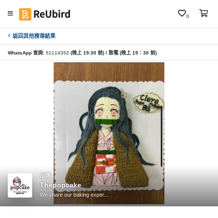
0
返回其他搜尋結果
繁
中
WhatsApp 查詢:
51114352
(晚上 19:30 前) / 致電 (晚上 19：30 前)
E
N
登
入
註
冊
品牌
Thepopcake
服
We share our baking exper...
務
及