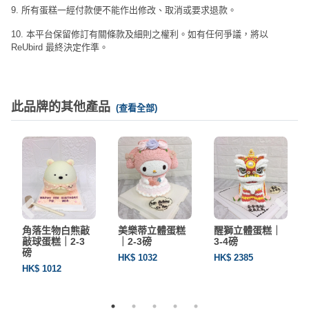
9. 所有蛋糕一經付款便不能作出修改、取消或要求退款。
10. 本平台保留修訂有關條款及細則之權利。如有任何爭議，將以
ReUbird 最終決定作準。
此品牌的其他產品
(查看全部)
角落生物白熊敲
美樂蒂立體蛋糕
醒獅立體蛋糕｜
敲球蛋糕｜2-3
｜2-3磅
3-4磅
磅
HK$ 1032
HK$ 2385
HK$ 1012