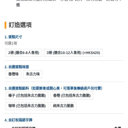
動
心
們
備
場
願
婚
地
清
禮
佈
單
訂造選項
置
親
用
1. 蛋糕尺寸
子
品
可選1項
活
動
2磅 (適合6-8人食用)
3磅 (適合10-12人食用)
(+HK$420)
即
食
2. 自選蛋糕味道
即
香橙味
朱古力味
煮
系
列
3. 自選蛋糕餡料（如要鮮果或開心果，可落單後聯絡商戶另付費）
榛子 (已包括朱古力脆脆)
香橙 (已包括朱古力脆脆)
聚
咖啡 (已包括朱古力脆脆)
純朱古力脆脆
會
及
4. 自訂祝福語字牌
拍