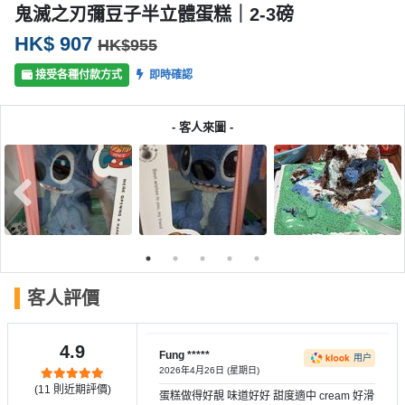
產
鬼滅之刃彌豆子半立體蛋糕｜2-3磅
品
HK$ 907
HK$955
分
類
接受各種付款方式
即時確認
- 客人來圖 -
活
P
動
a
類
r
型
t
y
R
活
搞
o
動
P
o
客人評價
攻
a
m
略
r
到
t
4.9
Fung *****
用户
會
y
2026年4月26日 (星期日)
會
活
(
11
則近期評價)
美
蛋糕做得好靚 味道好好 甜度適中 cream 好滑