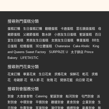
搜尋熱門蛋糕分類
蛋糕訂購
生日蛋糕訂購
翻糖蛋糕
卡通蛋糕
雲石鏡面蛋糕
母
親節蛋糕
父親節蛋糕
散水餅
小朋友生日蛋糕
聖誕蛋糕
百日
宴生日蛋糕
男朋友生日蛋糕
女朋友生日蛋糕
畢業蛋糕
BB生
日蛋糕
結婚蛋糕
3D立體蛋糕
Chateraise
Cake Aholic
King
and Queens Sweet Factory
SURPRiZE U
太子餅店 Prince
Bakery
LIFETASTIC
搜尋熱門花束分類
花束訂購
畢業花束
生日花束
求婚花束
保鮮花
乾花
求婚
花
母親節 花
情人節 花
玫瑰 花
開張花籃
向日葵 花束
搜尋到會服務分類
到會
大食會食物
Catering
聖誕到會
船河到會
屯門到會
派
對到會
中環到會
平價到會
觀塘到會
素食到會
企業到會
生
日到會
外賣到會
荃灣到會
灣仔到會
婚禮到會
新春到會
飯