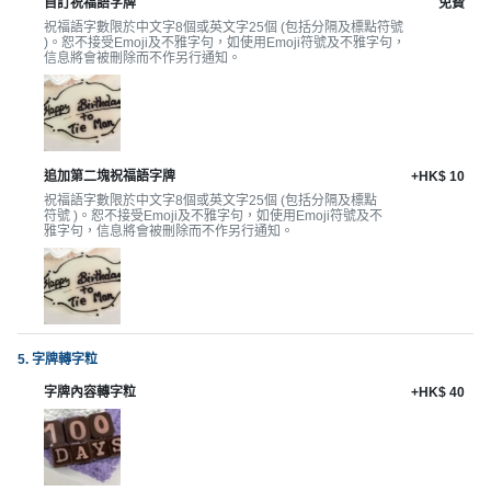
拖
自訂祝福語字牌
免費
餐
祝福語字數限於中文字8個或英文字25個 (包括分隔及標點符號
)。恕不接受Emoji及不雅字句，如使用Emoji符號及不雅字句，
廳
信息將會被刪除而不作另行通知。
B
B
Q
追加第二塊祝福語字牌
+HK$ 10
祝福語字數限於中文字8個或英文字25個 (包括分隔及標點
場
符號 )。恕不接受Emoji及不雅字句，如使用Emoji符號及不
地
雅字句，信息將會被刪除而不作另行通知。
新
奇
玩
樂
5. 字牌轉字粒
體
字牌內容轉字粒
+HK$ 40
驗
手
作