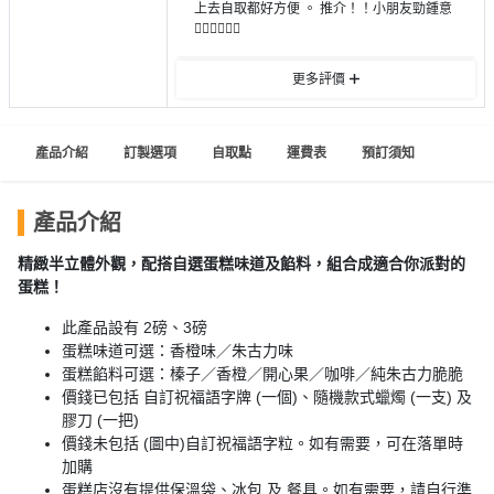
員
朋
動
上去自取都好方便 。 推介！！小朋友勁鍾意
食
👍🏻👍🏻👍🏻
計
友
攻
劃
特
聚
略
更多評價
色
會
蛋
社
慶
會
糕
產品介紹
訂製選項
自取點
運費表
預訂須知
交
祝
員
軟
花
生
需
件
束
日
知
產品介紹
及
拍
精緻半立體外觀，配搭自選蛋糕味道及餡料，組合成適合你派對的
花
蛋糕！
拖
夾
藝
時
禮
聯
此產品設有 2磅、3磅
企
間
品
蛋糕味道可選：香橙味／朱古力味
絡
業
神
蛋糕餡料可選：榛子／香橙／開心果／咖啡／純朱古力脆脆
我
/
訂
器
價錢已包括 自訂祝福語字牌 (一個)、隨機款式蠟燭 (一支) 及
們
公
膠刀 (一把)
製
關
司
情
價錢未包括 (圖中)自訂祝福語字粒。如有需要，可在落單時
禮
於
加購
活
侶
物
我
蛋糕店沒有提供保溫袋、冰包 及 餐具。如有需要，請自行準