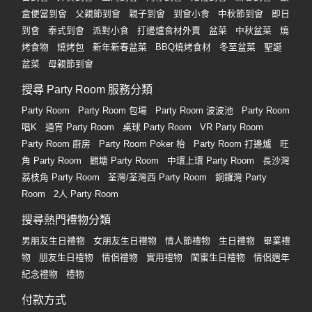
盒便當到會
父親節到會
親子到會
到會小食
中秋節到會
即日
到會
泰式到會
派對小食
打邊爐食材外賣
盆菜
中秋盆菜
燒
烤食物
燒烤包
新年新春盆菜
BBQ燒烤食材
冬至盆菜
聖誕
盆菜
母親節到會
搜尋 Party Room 服務分類
Party Room
Party Room 包場
Party Room 波波池
Party Room
唱K
通宵 Party Room
桌球 Party Room
VR Party Room
Party Room 廚房
Party Room Poker 枱
Party Room 打邊爐
旺
角 Party Room
觀塘 Party Room
中環上環 Party Room
長沙灣
荔枝角 Party Room
荃灣/荃灣西 Party Room
銅鑼灣 Party
Room
2人 Party Room
搜尋熱門禮物分類
男朋友生日禮物
女朋友生日禮物
情人節禮物
生日禮物
畢業禮
物
朋友生日禮物
情侶禮物
實用禮物
閨蜜生日禮物
情侶週年
紀念禮物
禮物
付款方式