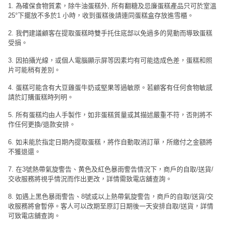
1. 為確保食物質素，除牛油蛋糕外, 所有翻糖及忌廉蛋糕產品只可於室溫
25°下擺放不多於1 小時，收到蛋糕後請連同蛋糕盒存放進雪櫃。
2. 我們建議顧客在提取蛋糕時雙手托住底部以免過多的晃動而導致蛋糕
受損。
3. 因拍攝光線，或個人電腦顯示屏等因素均有可能造成色差，蛋糕和照
片可能稍有差別。
4. 蛋糕可能含有大豆雞蛋牛奶或堅果等過敏原。若顧客有任何食物敏感
請於訂購蛋糕時列明。
5. 所有蛋糕均由人手製作，如非蛋糕質量或其描述嚴重不符，否則將不
作任何更換/退款安排。
6. 如未能於指定日期內提取蛋糕，將作自動取消訂單，所繳付之金額將
不獲退還。
7. 在3號熱帶氣旋警告、黄色及紅色暴雨警告情況下，商戶的自取/送貨/
交收服務將視乎情況而作出更改，詳情需致電店舖查詢。
8. 如遇上黑色暴雨警告、8號或以上熱帶氣旋警告，商戶的自取/送貨/交
收服務將會暫停。客人可以改期至原訂日期後一天安排自取/送貨，詳情
可致電店舖查詢。