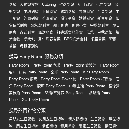
到會
大食會食物
Catering
聖誕到會
船河到會
屯門到會
派
對到會
中環到會
平價到會
觀塘到會
素食到會
企業到會
生
日到會
外賣到會
荃灣到會
灣仔到會
婚禮到會
新春到會
飯
盒便當到會
父親節到會
親子到會
到會小食
中秋節到會
即日
到會
泰式到會
派對小食
打邊爐食材外賣
盆菜
中秋盆菜
燒
烤食物
燒烤包
新年新春盆菜
BBQ燒烤食材
冬至盆菜
聖誕
盆菜
母親節到會
搜尋 Party Room 服務分類
Party Room
Party Room 包場
Party Room 波波池
Party Room
唱K
通宵 Party Room
桌球 Party Room
VR Party Room
Party Room 廚房
Party Room Poker 枱
Party Room 打邊爐
旺
角 Party Room
觀塘 Party Room
中環上環 Party Room
長沙灣
荔枝角 Party Room
荃灣/荃灣西 Party Room
銅鑼灣 Party
Room
2人 Party Room
搜尋熱門禮物分類
男朋友生日禮物
女朋友生日禮物
情人節禮物
生日禮物
畢業禮
物
朋友生日禮物
情侶禮物
實用禮物
閨蜜生日禮物
情侶週年