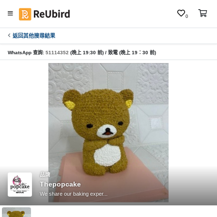
0
返回其他搜尋結果
繁
中
WhatsApp 查詢:
51114352
(晚上 19:30 前) / 致電 (晚上 19：30 前)
E
N
登
入
註
冊
品牌
Thepopcake
服
We share our baking exper...
務
及