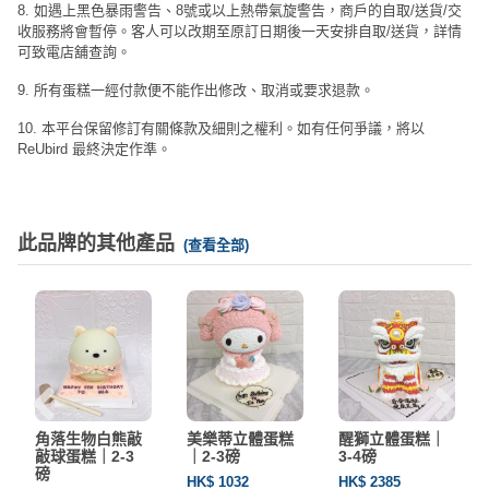
8. 如遇上黑色暴雨警告、8號或以上熱帶氣旋警告，商戶的自取/送貨/交
收服務將會暫停。客人可以改期至原訂日期後一天安排自取/送貨，詳情
可致電店舖查詢。
9. 所有蛋糕一經付款便不能作出修改、取消或要求退款。
10. 本平台保留修訂有關條款及細則之權利。如有任何爭議，將以
ReUbird 最終決定作準。
此品牌的其他產品
(查看全部)
角落生物白熊敲
美樂蒂立體蛋糕
醒獅立體蛋糕｜
敲球蛋糕｜2-3
｜2-3磅
3-4磅
磅
HK$ 1032
HK$ 2385