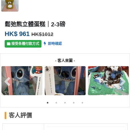
產
品
分
鬆弛熊立體蛋糕｜2-3磅
類
HK$ 961
HK$1012
活
P
接受各種付款方式
即時確認
動
a
類
r
- 客人來圖 -
型
t
y
R
活
搞
o
動
P
o
攻
a
m
略
r
到
t
客人評價
會
y
會
活
美