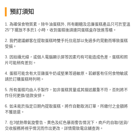
預訂須知
1. 為確保食物質素，除牛油蛋糕外, 所有翻糖及忌廉蛋糕產品只可於室溫
25°下擺放不多於1 小時，收到蛋糕後請連同蛋糕盒存放進雪櫃。
2. 我們建議顧客在提取蛋糕時雙手托住底部以免過多的晃動而導致蛋糕
受損。
3. 因拍攝光線，或個人電腦顯示屏等因素均有可能造成色差，蛋糕和照
片可能稍有差別。
4. 蛋糕可能含有大豆雞蛋牛奶或堅果等過敏原。若顧客有任何食物敏感
請於訂購蛋糕時列明。
5. 所有蛋糕均由人手製作，如非蛋糕質量或其描述嚴重不符，否則將不
作任何更換/退款安排。
6. 如未能於指定日期內提取蛋糕，將作自動取消訂單，所繳付之金額將
不獲退還。
7. 在3號熱帶氣旋警告、黄色及紅色暴雨警告情況下，商戶的自取/送貨/
交收服務將視乎情況而作出更改，詳情需致電店舖查詢。