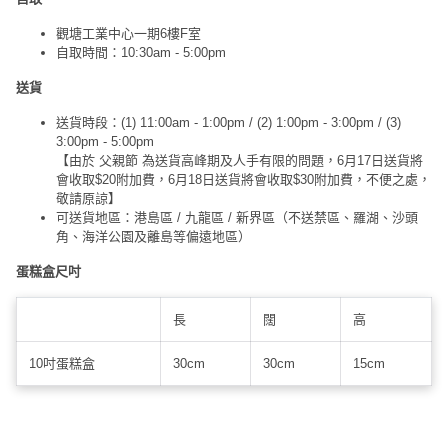
觀塘工業中心一期6樓F室
自取時間：10:30am - 5:00pm
送貨
送貨時段：(1) 11:00am - 1:00pm / (2) 1:00pm - 3:00pm / (3)
3:00pm - 5:00pm
【由於 父親節 為送貨高峰期及人手有限的問題，6月17日送貨將
會收取$20附加費，6月18日送貨將會收取$30附加費，不便之處，
敬請原諒】
可送貨地區：港島區 / 九龍區 / 新界區（不送禁區、羅湖、沙頭
角、海洋公園及離島等偏遠地區）
蛋糕盒尺吋
長
闊
高
10吋蛋糕盒
30cm
30cm
15cm