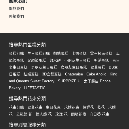
關於我們
關於我們
聯絡我們
搜尋熱門蛋糕分類
蛋糕訂購
生日蛋糕訂購
翻糖蛋糕
卡通蛋糕
雲石鏡面蛋糕
母
親節蛋糕
父親節蛋糕
散水餅
小朋友生日蛋糕
聖誕蛋糕
百日
宴生日蛋糕
男朋友生日蛋糕
女朋友生日蛋糕
畢業蛋糕
BB生
日蛋糕
結婚蛋糕
3D立體蛋糕
Chateraise
Cake Aholic
King
and Queens Sweet Factory
SURPRiZE U
太子餅店 Prince
Bakery
LIFETASTIC
搜尋熱門花束分類
花束訂購
畢業花束
生日花束
求婚花束
保鮮花
乾花
求婚
花
母親節 花
情人節 花
玫瑰 花
開張花籃
向日葵 花束
搜尋到會服務分類