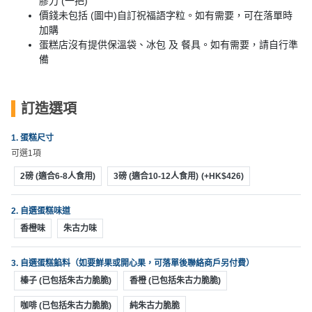
膠刀 (一把)
動
心
們
價錢未包括 (圖中)自訂祝福語字粒。如有需要，可在落單時
場
願
加購
婚
地
清
蛋糕店沒有提供保溫袋、冰包 及 餐具。如有需要，請自行準
禮
佈
單
備
置
親
用
子
品
訂造選項
活
動
即
1. 蛋糕尺寸
食
可選1項
即
2磅 (適合6-8人食用)
3磅 (適合10-12人食用)
(+HK$426)
煮
系
2. 自選蛋糕味道
列
香橙味
朱古力味
聚
會
3. 自選蛋糕餡料（如要鮮果或開心果，可落單後聯絡商戶另付費）
及
榛子 (已包括朱古力脆脆)
香橙 (已包括朱古力脆脆)
拍
咖啡 (已包括朱古力脆脆)
純朱古力脆脆