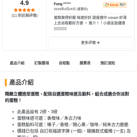
員
朋
動
4.9
食
Fung *****
用户
計
友
攻
2026年4月26日 (星期日)
(
11
則近期評價)
劃
特
聚
略
蛋糕做得好靚 味道好好 甜度適中 cream 好滑
上去自取都好方便 。 推介！！小朋友勁鍾意
色
會
👍🏻👍🏻👍🏻
蛋
社
慶
會
糕
更多評價
交
祝
員
軟
花
生
需
件
束
日
知
產品介紹
訂製選項
自取點
運費表
預訂須知
及
拍
花
拖
夾
藝
產品介紹
時
禮
聯
企
精緻立體造型蛋糕，配搭自選蛋糕味道及餡料，組合成適合你派對
間
品
絡
的蛋糕！
業
神
我
/
訂
器
此產品設有 2磅、3磅
們
公
製
蛋糕味道可選：香橙味／朱古力味
關
司
情
禮
蛋糕餡料可選：榛子／香橙／開心果／咖啡／純朱古力脆脆
於
活
侶
價錢已包括 自訂祝福語字牌 (一個)、隨機款式蠟燭 (一支) 及
物
我