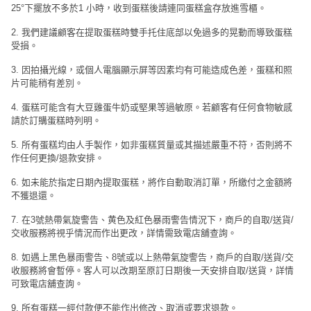
25°下擺放不多於1 小時，收到蛋糕後請連同蛋糕盒存放進雪櫃。
2. 我們建議顧客在提取蛋糕時雙手托住底部以免過多的晃動而導致蛋糕
受損。
3. 因拍攝光線，或個人電腦顯示屏等因素均有可能造成色差，蛋糕和照
片可能稍有差別。
4. 蛋糕可能含有大豆雞蛋牛奶或堅果等過敏原。若顧客有任何食物敏感
請於訂購蛋糕時列明。
5. 所有蛋糕均由人手製作，如非蛋糕質量或其描述嚴重不符，否則將不
作任何更換/退款安排。
6. 如未能於指定日期內提取蛋糕，將作自動取消訂單，所繳付之金額將
不獲退還。
7. 在3號熱帶氣旋警告、黄色及紅色暴雨警告情況下，商戶的自取/送貨/
交收服務將視乎情況而作出更改，詳情需致電店舖查詢。
8. 如遇上黑色暴雨警告、8號或以上熱帶氣旋警告，商戶的自取/送貨/交
收服務將會暫停。客人可以改期至原訂日期後一天安排自取/送貨，詳情
可致電店舖查詢。
9. 所有蛋糕一經付款便不能作出修改、取消或要求退款。