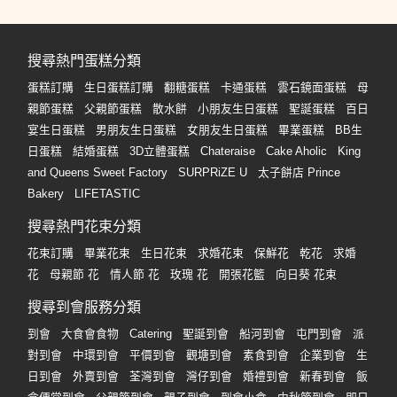
搜尋熱門蛋糕分類
蛋糕訂購
生日蛋糕訂購
翻糖蛋糕
卡通蛋糕
雲石鏡面蛋糕
母
親節蛋糕
父親節蛋糕
散水餅
小朋友生日蛋糕
聖誕蛋糕
百日
宴生日蛋糕
男朋友生日蛋糕
女朋友生日蛋糕
畢業蛋糕
BB生
日蛋糕
結婚蛋糕
3D立體蛋糕
Chateraise
Cake Aholic
King
and Queens Sweet Factory
SURPRiZE U
太子餅店 Prince
Bakery
LIFETASTIC
搜尋熱門花束分類
花束訂購
畢業花束
生日花束
求婚花束
保鮮花
乾花
求婚
花
母親節 花
情人節 花
玫瑰 花
開張花籃
向日葵 花束
搜尋到會服務分類
到會
大食會食物
Catering
聖誕到會
船河到會
屯門到會
派
對到會
中環到會
平價到會
觀塘到會
素食到會
企業到會
生
日到會
外賣到會
荃灣到會
灣仔到會
婚禮到會
新春到會
飯