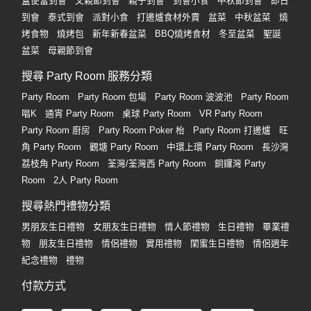
盒便當到會
父親節到會
親子到會
到會小食
中秋節到會
即日
到會
泰式到會
派對小食
打邊爐食材外賣
盆菜
中秋盆菜
燒
烤食物
燒烤包
新年新春盆菜
BBQ燒烤食材
冬至盆菜
聖誕
盆菜
母親節到會
搜尋 Party Room 服務分類
Party Room
Party Room 包場
Party Room 波波池
Party Room
唱K
通宵 Party Room
桌球 Party Room
VR Party Room
Party Room 廚房
Party Room Poker 枱
Party Room 打邊爐
旺
角 Party Room
觀塘 Party Room
中環上環 Party Room
長沙灣
荔枝角 Party Room
荃灣/荃灣西 Party Room
銅鑼灣 Party
Room
2人 Party Room
搜尋熱門禮物分類
男朋友生日禮物
女朋友生日禮物
情人節禮物
生日禮物
畢業禮
物
朋友生日禮物
情侶禮物
實用禮物
閨蜜生日禮物
情侶週年
紀念禮物
禮物
付款方式