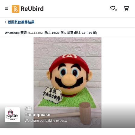
0
返回其他搜尋結果
繁
中
WhatsApp 查詢:
51114352
(晚上 19:30 前) / 致電 (晚上 19：30 前)
E
N
登
入
註
冊
品牌
Thepopcake
服
We share our baking exper...
務
及