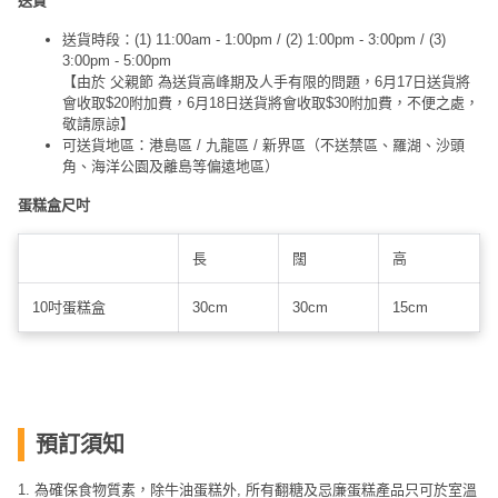
送貨
送貨時段：(1) 11:00am - 1:00pm / (2) 1:00pm - 3:00pm / (3)
3:00pm - 5:00pm
【由於 父親節 為送貨高峰期及人手有限的問題，6月17日送貨將
會收取$20附加費，6月18日送貨將會收取$30附加費，不便之處，
敬請原諒】
可送貨地區：港島區 / 九龍區 / 新界區（不送禁區、羅湖、沙頭
角、海洋公園及離島等偏遠地區）
蛋糕盒尺吋
長
闊
高
10吋蛋糕盒
30cm
30cm
15cm
預訂須知
1. 為確保食物質素，除牛油蛋糕外, 所有翻糖及忌廉蛋糕產品只可於室溫