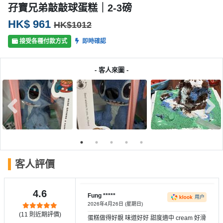
產
孖寶兄弟敲敲球蛋糕｜2-3磅
品
HK$ 961
HK$1012
分
類
接受各種付款方式
即時確認
- 客人來圖 -
活
P
動
a
類
r
型
t
y
R
活
搞
o
動
P
o
客人評價
攻
a
m
略
r
到
t
4.6
Fung *****
用户
會
y
2026年4月26日 (星期日)
會
活
(
11
則近期評價)
美
蛋糕做得好靚 味道好好 甜度適中 cream 好滑