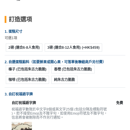
動
心
們
場
願
婚
地
清
訂造選項
禮
佈
單
置
1. 蛋糕尺寸
親
用
可選1項
子
品
活
2磅 (適合6-8人食用)
3磅 (適合8-12人食用)
(+HK$459)
動
即
食
2. 自選蛋糕餡料（如要鮮果或開心果，可落單後聯絡商戶另付費）
即
榛子 (已包括朱古力脆脆)
香橙 (已包括朱古力脆脆)
煮
咖啡 (已包括朱古力脆脆)
純朱古力脆脆
系
列
3. 自訂祝福語字牌
聚
自訂祝福語字牌
免費
會
祝福語字數限於中文字8個或英文字25個 (包括分隔及標點符號
)。恕不接受Emoji及不雅字句，如使用Emoji符號及不雅字句，
及
信息將會被刪除而不作另行通知。
拍