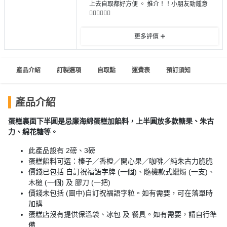
員
朋
動
上去自取都好方便 。 推介！！小朋友勁鍾意
食
👍🏻👍🏻👍🏻
計
友
攻
劃
特
聚
略
更多評價
色
會
蛋
社
慶
會
糕
產品介紹
訂製選項
自取點
運費表
預訂須知
交
祝
員
軟
花
生
需
件
束
日
知
產品介紹
及
拍
蛋糕裏面下半圓是忌廉海綿蛋糕加餡料，上半圓放多款糖果、朱古
花
力、綿花糖等。
拖
夾
藝
時
禮
聯
此產品設有 2磅、3磅
企
間
品
蛋糕餡料可選：榛子／香橙／開心果／咖啡／純朱古力脆脆
絡
業
神
價錢已包括 自訂祝福語字牌 (一個)、隨機款式蠟燭 (一支)、
我
/
訂
器
木槌 (一個) 及 膠刀 (一把)
們
公
價錢未包括 (圖中)自訂祝福語字粒。如有需要，可在落單時
製
關
司
情
加購
禮
於
蛋糕店沒有提供保溫袋、冰包 及 餐具。如有需要，請自行準
活
侶
物
我
備