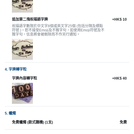
拖
餐
廳
追加第二塊祝福語字牌
+HK$ 10
祝福語字數限於中文字8個或英文字25個 (包括分隔及標點
B
符號 )。恕不接受Emoji及不雅字句，如使用Emoji符號及不
雅字句，信息將會被刪除而不作另行通知。
B
Q
場
地
4. 字牌轉字粒
新
字牌內容轉字粒
+HK$ 40
奇
玩
樂
體
驗
5. 蠟燭
免費蠟燭 (款式隨機) (1支)
免費
手
作