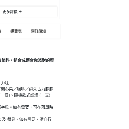
更多評價
點
運費表
預訂須知
及餡料，組合成適合你派對的蛋
古力味
／開心果／咖啡／純朱古力脆脆
一個)、隨機款式蠟燭 (一支)
福語字粒。如有需要，可在落單時
 及 餐具。如有需要，請自行