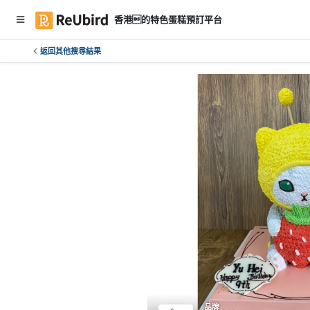
香港的特色蛋糕預訂平台
返回其他搜尋結果
繁
中
E
N
登
入
註
冊
服
務
及
品牌