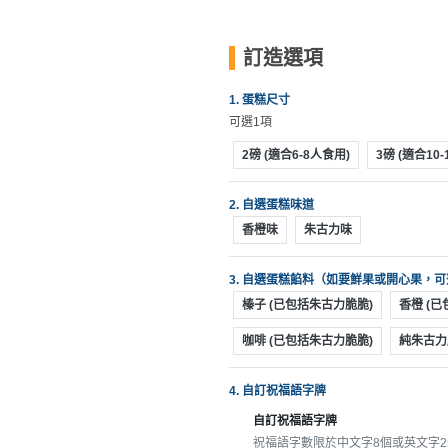
動
心
們
場
願
婚
地
清
訂造選項
禮
佈
單
置
1. 蛋糕尺寸
親
用
可選1項
子
品
2磅 (適合6-8人食用)
3磅 (適合10
活
動
即
2. 自選蛋糕味道
食
香橙味
朱古力味
即
煮
3. 自選蛋糕餡料（如要鮮果或開心果，
系
榛子 (已包括朱古力脆脆)
香橙 (
列
咖啡 (已包括朱古力脆脆)
純朱古力
聚
會
4. 自訂祝福語字牌
及
自訂祝福語字牌
拍
祝福語字數限於中文字8個或英文字25