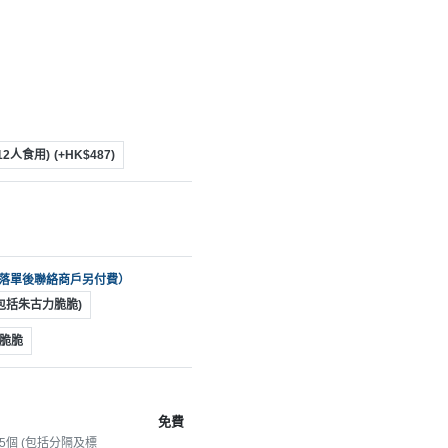
-12人食用)
(+HK$487)
可落單後聯絡商戶另付費）
已包括朱古力脆脆)
脆脆
免費
個 (包括分隔及標