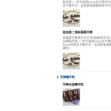
拖
點符號 )。恕不接受Emoji及不雅字句
及不雅字句，信息將會被刪除而不作
餐
廳
B
B
追加第二塊祝福語字牌
Q
祝福語字數限於中文字8個或英文字25
及標點符號 )。恕不接受Emoji及不
Emoji符號及不雅字句，信息將會
場
通知。
地
新
奇
玩
5. 字牌轉字粒
樂
字牌內容轉字粒
體
驗
手
作