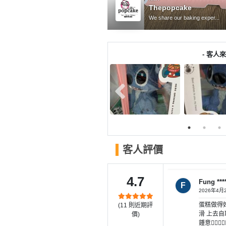
產
Thepopcake
品
We share our baking exper...
分
類
- 客人來
活
P
動
a
類
r
型
t
y
R
活
搞
o
客人評價
動
P
o
攻
a
m
4.7
略
r
Fung ***
F
2026年4月
到
t
蛋糕做得好
(
11
則近期評
會
y
滑 上去自
價)
會
活
美
鍾意👍🏻👍🏻