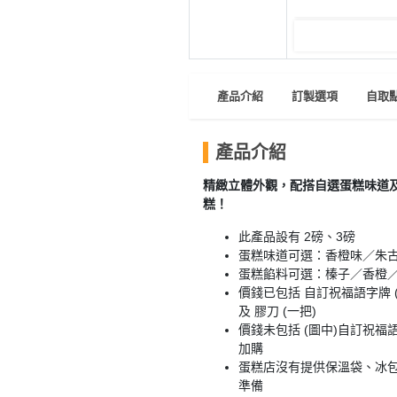
員
朋
動
食
計
友
攻
劃
特
聚
略
色
會
蛋
產品介紹
訂製選項
自取
社
慶
會
糕
交
祝
員
軟
花
生
需
產品介紹
件
束
日
知
精緻立體外觀，配搭自選蛋糕味道
及
糕！
拍
花
拖
夾
藝
此產品設有 2磅、3磅
時
蛋糕味道可選：香橙味／朱
禮
聯
企
間
蛋糕餡料可選：榛子／香橙
品
絡
業
價錢已包括 自訂祝福語字牌 (
神
我
及 膠刀 (一把)
/
訂
器
們
價錢未包括 (圖中)自訂祝
公
製
關
加購
司
情
禮
蛋糕店沒有提供保溫袋、冰包
於
活
侶
物
準備
我