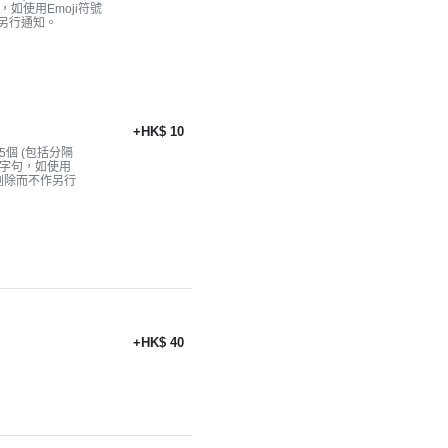
，如使用Emoji符號
另行通知。
+HK$ 10
個 (包括分隔
雅字句，如使用
被刪除而不作另行
+HK$ 40