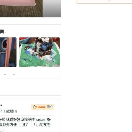
圖 -
**
用户
26日 (星期日)
靚 味道好好 甜度適中 cream 好
取都好方便 。 推介！！小朋友勁
🏻