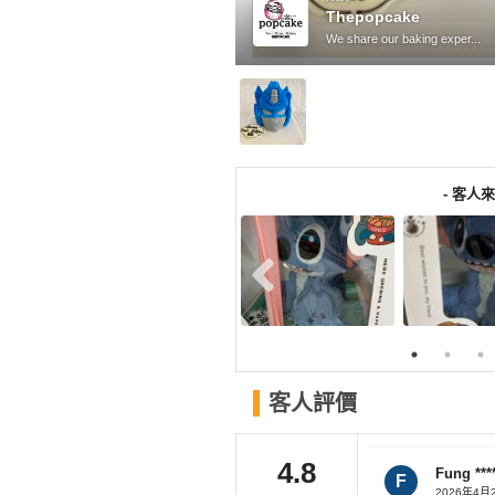
產
Thepopcake
品
We share our baking exper...
分
類
活
P
動
a
- 客人來
類
r
型
t
y
R
活
搞
o
動
P
o
攻
a
m
略
r
客人評價
到
t
會
y
4.8
會
活
Fung ***
美
F
2026年4月