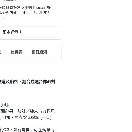
靚 味道好好 甜度適中 cream 好
取都好方便 。 推介！！小朋友勁
🏻
更多評價
點
運費表
預訂須知
味道及餡料，組合成適合你派對
古力味
／開心果／咖啡／純朱古力脆脆
一個)、隨機款式蠟燭 (一支)
福語字粒。如有需要，可在落單時