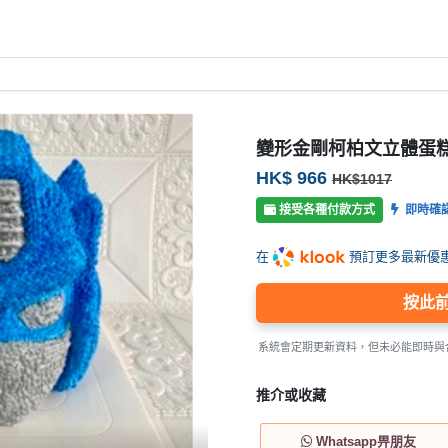
變形金剛柯柏文立體蛋糕
HK$ 966
HK$1017
接受各種付款方式
即時確
在
預訂更多最新優
按此
系統會定期更新資料，但未必能即時與
推介或收藏
Whatsapp畀朋友