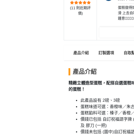
員
朋
動
食
蛋糕做得好
(
11
則近期評
計
友
攻
滑 上去自
價)
劃
特
聚
略
鍾意👍🏻👍🏻
色
會
蛋
社
慶
會
糕
交
祝
員
軟
花
生
需
產品介紹
訂製選項
自取
件
束
日
知
及
拍
產品介紹
花
拖
夾
藝
精緻立體造型蛋糕，配搭自選蛋糕
時
禮
聯
的蛋糕！
企
間
品
絡
業
神
此產品設有 2磅、3磅
我
/
蛋糕味道可選：香橙味／朱
訂
器
們
公
蛋糕餡料可選：榛子／香橙
製
關
價錢已包括 自訂祝福語字牌 (
司
情
禮
於
及 膠刀 (一把)
活
侶
物
我
價錢未包括 (圖中)自訂祝