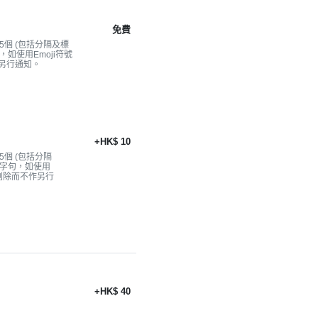
免費
個 (包括分隔及標
，如使用Emoji符號
另行通知。
+HK$ 10
個 (包括分隔
雅字句，如使用
被刪除而不作另行
+HK$ 40