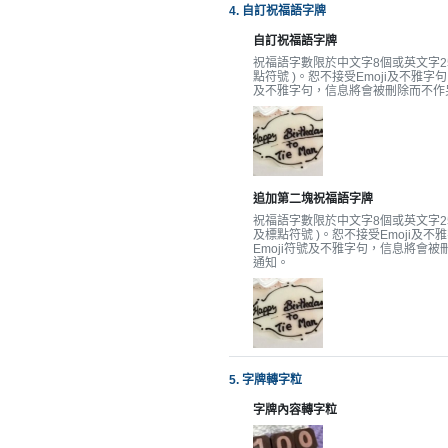
拖
4. 自訂祝福語字牌
餐
自訂祝福語字牌
廳
祝福語字數限於中文字8個或英文字25
點符號 )。恕不接受Emoji及不雅字句
及不雅字句，信息將會被刪除而不作
B
B
Q
場
追加第二塊祝福語字牌
地
祝福語字數限於中文字8個或英文字25
及標點符號 )。恕不接受Emoji及不
Emoji符號及不雅字句，信息將會
新
通知。
奇
玩
樂
體
驗
5. 字牌轉字粒
字牌內容轉字粒
手
作