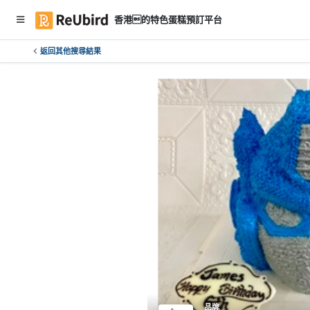
香港的特色蛋糕預訂平台
返回其他搜尋結果
繁
中
E
N
登
入
註
冊
服
務
及
品牌