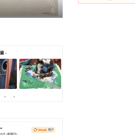
圖 -
**
用户
26日 (星期日)