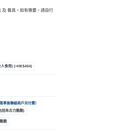
 及 餐具。如有需要，請自行
12人食用)
(+HK$404)
可落單後聯絡商戶另付費）
已包括朱古力脆脆)
脆脆