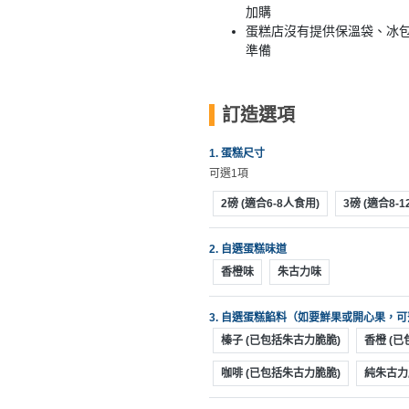
動
心
加購
們
場
願
蛋糕店沒有提供保溫袋、冰包
婚
地
清
準備
禮
佈
單
置
親
用
訂造選項
子
品
活
1. 蛋糕尺寸
動
即
可選1項
食
2磅 (適合6-8人食用)
3磅 (適合8-
即
煮
2. 自選蛋糕味道
系
香橙味
朱古力味
列
3. 自選蛋糕餡料（如要鮮果或開心果，
聚
榛子 (已包括朱古力脆脆)
香橙 (
會
及
咖啡 (已包括朱古力脆脆)
純朱古力
拍