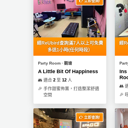
立即查詢!
產
品
分
類
活
P
經ReUbird查詢滿7人以上可免費
經R
動
a
多送1小時(任何時段）
類
r
Party Room ∙ 觀塘
Par
型
t
y
A Little Bit Of Happiness
Ins
Ro
R
👥
適合
2
至
12
人
活
搞
o
👥
🎉
手作甜蜜佈置，打造整潔舒適
動
P
o
🎉
空間
攻
a
m
略
r
到
t
會
y
立即查詢!
會
活
美