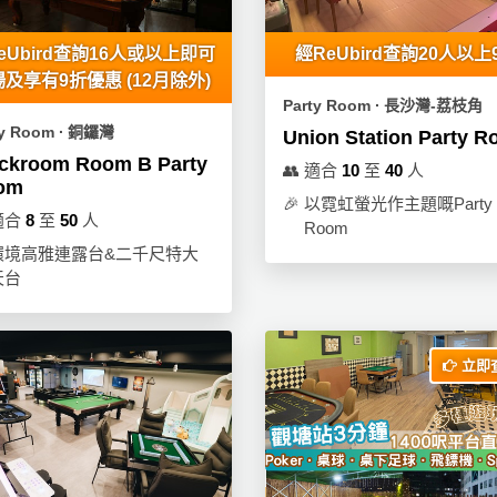
eUbird查詢16人或以上即可
經ReUbird查詢20人以上
及享有9折優惠 (12月除外)
Party Room ∙ 長沙灣-荔枝角
ty Room ∙ 銅鑼灣
Union Station Party 
ckroom Room B Party
👥
適合
10
至
40
人
om
🎉
以霓虹螢光作主題嘅Party
適合
8
至
50
人
Room
環境高雅連露台&二千尺特大
天台
立即查