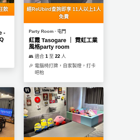
費任飲
經ReUbird查詢即享 11人以上1人
免費
Party Room ∙ 屯門
 -
BQ
紅霞 Tasogare ｜ 霓虹工業
風格party room
👥
適合
1
至
22
人
🎉
電腦椅打牌，自家製燈，打卡
吧枱