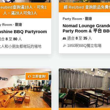
eubird查詢滿18人，可免1
經 ReUbird 查詢飲品免
人，滿28人可免3人
Party Room ∙ 觀塘
ty Room ∙ 觀塘
Nomad Lounge Grande
Party Room & 平台 B
nshine BBQ Partyroom
👥
適合
8
至
35
人
適合
8
至
80
人
🎉
1850呎BBQ獨立包場
大人和小朋友都啱玩的場地
立即查詢!