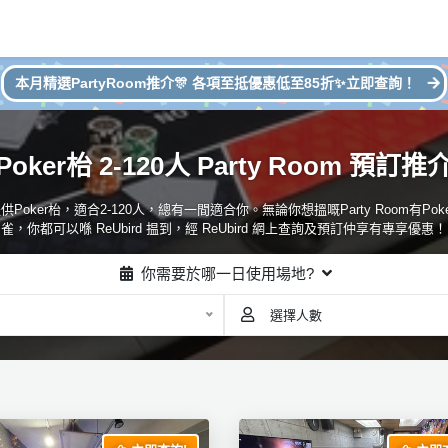
本月精選PartyRoom推介🎊 各項至抵優惠低至85折✨立即查詢！
Poker枱 2-120人 Party Room 預訂推
m 場地提供Poker枱，適合2-120人，總有一間適合你。無論你想搵嘅Party Room
雀，你都可以喺 ReUbird 揾到，經 ReUbird 網上查詢及預訂仲享有專享優惠！
你需要於哪一日使用場地?
選擇人數