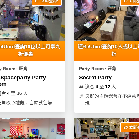
立即查詢!
立即查
eUbird查詢10位以上可享九
經ReUbird查詢10人或以上
折優惠
折
ty Room ∙ 旺角
Party Room ∙ 旺角
 Spaceparty Party
Secret Party
om
👥
適合
4
至
12
人
適合
4
至
16
人
🎉
最好的主題總會在不經意
旺角核心地段，自助式包場
現
立即查