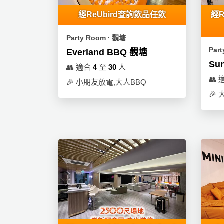
拖
餐
經ReUbird查詢飲品任飲
經R
廳
Party Room ∙ 觀塘
B
Par
Everland BBQ 觀塘
B
Su
👥
適合
4
至
30
人
Q
👥
🎉
小朋友放電,大人BBQ
場
🎉
地
新
奇
玩
樂
體
驗
手
作