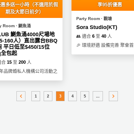
優惠多送一小時（不適用於假
享95折優惠
期及大節日前夕）
Party Room ∙ 觀塘
ty Room ∙ 鰂魚涌
Sora Studio(KT)
CLUB 鰂魚涌4000尺場地
👥
適合
6
至
40
人
5-160人）直出露台BBQ
🎉
環境舒適 設備完善 聚會
 平日低至$450/15位
q全包起
適合
15
至
200
人
9年品牌婚私人機構公司活動之
1
2
3
4
5
...