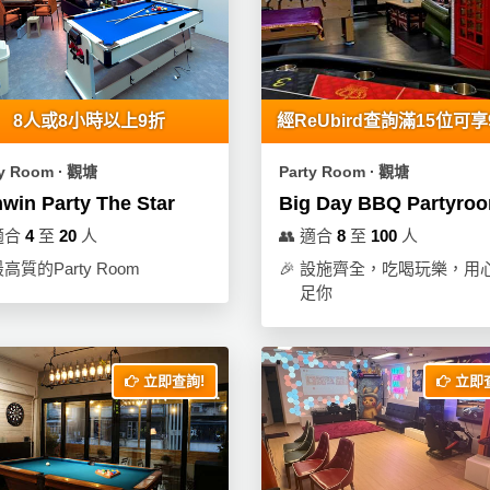
8人或8小時以上9折
經ReUbird查詢滿15位可享
ty Room ∙ 觀塘
Party Room ∙ 觀塘
win Party The Star
Big Day BBQ Partyro
適合
4
至
20
人
👥
適合
8
至
100
人
高質的Party Room
🎉
設施齊全，吃喝玩樂，用
足你
立即查詢!
立即查