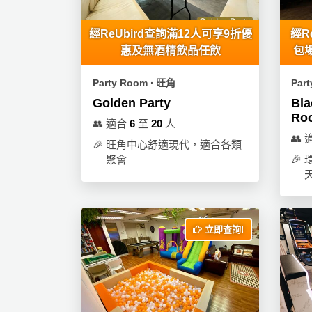
動
心
們
場
願
婚
經ReUbird查詢滿12人可享9折優
經R
地
清
禮
惠及無酒精飲品任飲
包場
佈
單
置
親
Party Room ∙ 旺角
Par
用
子
品
Golden Party
Bla
活
Ro
👥
適合
6
至
20
人
動
即
👥
🎉
旺角中心舒適現代，適合各類
食
🎉
聚會
即
煮
系
列
立即查詢!
聚
會
及
拍