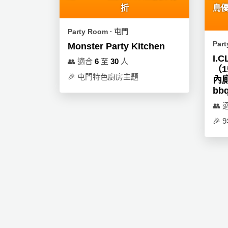
折
鳥
Party Room ∙ 屯門
Par
Monster Party Kitchen
I.
👥
適合
6
至
30
人
（1
🎉
屯門特色廚房主題
內廁
bb
👥
🎉