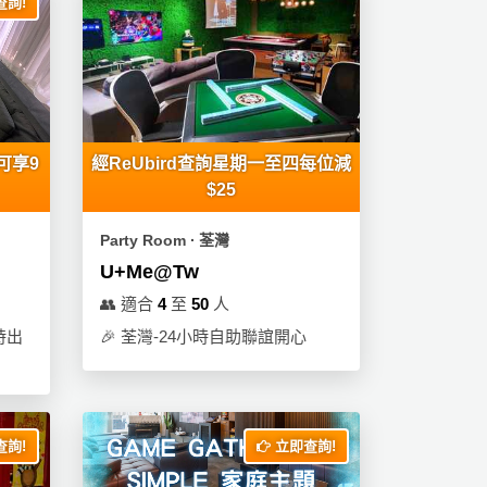
詢!
可享9
經ReUbird查詢星期一至四每位減
$25
Party Room ∙ 荃灣
U+Me@Tw
👥
適合
4
至
50
人
時出
🎉
荃灣-24小時自助聯誼開心
詢!
立即查詢!