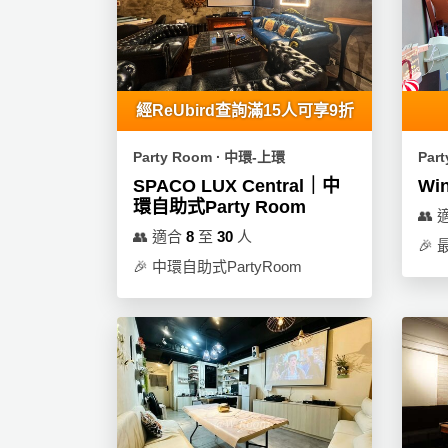
員
朋
動
食
計
友
攻
劃
特
聚
略
色
會
蛋
經ReUbird查詢滿15人可享9折
社
慶
會
糕
交
祝
員
Party Room ∙ 中環-上環
Par
軟
花
生
需
SPACO LUX Central｜中
Win
件
束
日
知
環自助式Party Room
👥
及
👥
適合
8
至
30
人
拍
花
🎉
最
拖
夾
藝
🎉
中環自助式PartyRoom
時
禮
聯
企
間
品
絡
業
神
我
/
訂
器
們
公
製
關
司
情
禮
於
活
侶
物
我