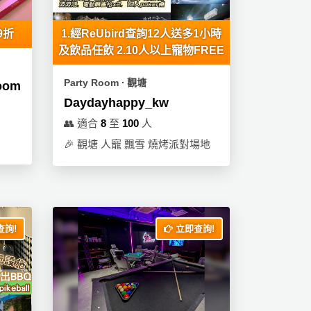
9折
1.經ReUbird查詢12人送多1小時
及飲品任飲 2.10人以上寵物FREE
Party Room ∙ 觀塘
Room
Daydayhappy_kw
👥
適合
8
至
100
人
🎉
觀塘 人寵 飄雪 燒烤派對場地
詢!
立即查詢!