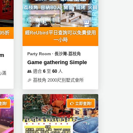
95折
經ReUbird平日查詢可以免費使用
一小時
Party Room ∙ 長沙灣-荔枝角
om
Game gathering Simple
👥
適合
6
至
60
人
心滿
🎉
荔枝角 2000尺別墅式會所
詢!
立即查詢!