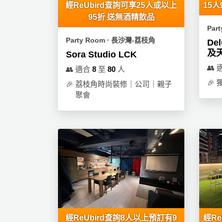
經ReUbird查詢可享25人或以上
15人
工
95折 送無酒精飲品
作
Par
坊
Party Room ∙ 長沙灣-荔枝角
De
及
Sora Studio LCK
戶
外
👥
👥
適合
8
至
80
人
玩
🎉
🎉
荔枝角時尚裝修｜公司｜親子
樂
聚會
遊
艇
出
租
經ReUbird查詢8人以上預訂有9
經R