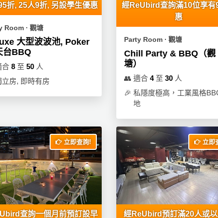
95折, 25人9折, 另設學生優惠
經ReUbird查詢滿10位享有
惠
ty Room ∙ 觀塘
Party Room ∙ 觀塘
luxe 大型波波池, Poker
天台BBQ
Chill Party & BBQ（觀
塘）
適合
8
至
50
人
👥
適合
4
至
30
人
獨立房, 即時有房
🎉
私隱度極高，工業風格BB
地
立即查詢!
立即查
eUbird查詢一個月前預訂設早
經ReUbird預訂滿20人或