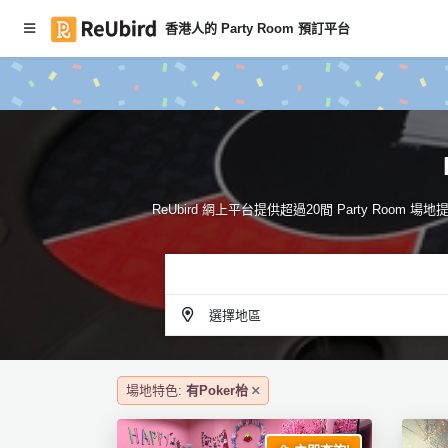
香港人的 Party Room 預訂平台
#
繁
本
中
月
E
P
N
ar
ty
R
ReUbird 網上平台提供超過20間 Party Roo
o
登
o
入
m
推
註
介
冊
選擇地區
服
場地特色:
有Poker枱
務
及