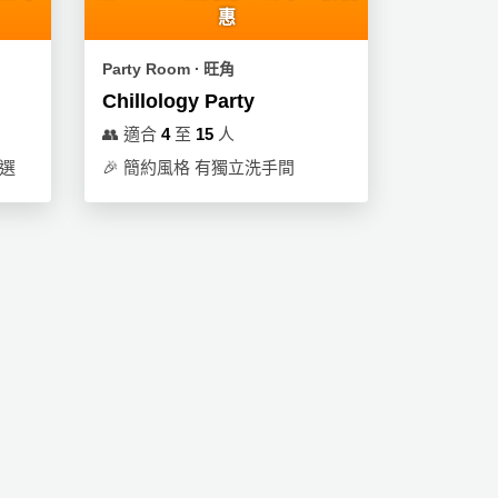
惠
Party Room ∙ 旺角
Chillology Party
👥
適合
4
至
15
人
首選
🎉
簡約風格 有獨立洗手間