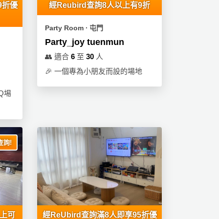
9折優
經Reubird查詢8人以上有9折
Party Room ∙ 屯門
Party_joy tuenmun
👥
適合
6
至
30
人
🎉
一個專為小朋友而設的場地
Q埸
詢!
以上可
經ReUbird查詢滿8人即享95折優