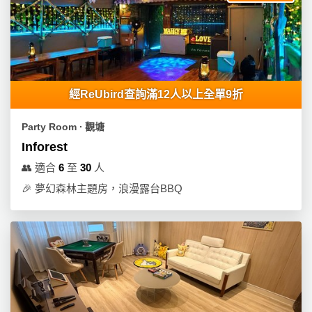
經ReUbird查詢滿12人以上全單9折
Party Room ∙ 觀塘
Inforest
👥
適合
6
至
30
人
🎉
夢幻森林主題房，浪漫露台BBQ