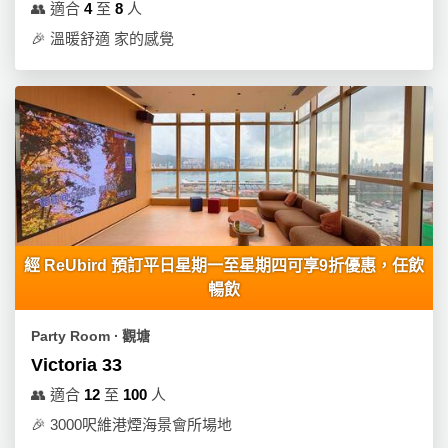
👥
適合
4
至
8
人
🎉
溫暖舒適 家的感覺
經 ReUbird 預訂平日星期一至星期四可享9折優惠，任飲
暢飲
Party Room ∙ 觀塘
Victoria 33
👥
適合
12
至
100
人
🎉
3000呎維港煙海景會所場地