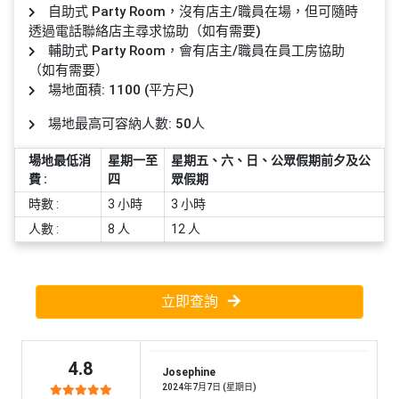
員
朋
動
食
自助式 Party Room，沒有店主/職員在場，但可隨時
計
友
攻
透過電話聯絡店主尋求協助（如有需要)
劃
特
聚
略
輔助式 Party Room，會有店主/職員在員工房協助
色
會
（如有需要）
場地面積: 1100 (平方尺)
蛋
社
慶
會
糕
場地最高可容納人數: 50人
交
祝
員
軟
花
生
需
場地最低消
星期一至
星期五、六、日、公眾假期前夕及公
件
束
日
知
費 :
四
眾假期
及
時數 :
3 小時
3 小時
拍
花
人數 :
8 人
12 人
拖
夾
藝
時
禮
聯
企
間
品
絡
業
神
立即查詢
我
/
訂
器
們
公
製
關
司
情
禮
4.8
於
Josephine
活
侶
物
2024年7月7日 (星期日)
我