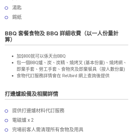
湯匙
錫紙
BBQ 套餐食物及 BBQ 詳細收費（以一人份量計
算）
加$800就可以係天台BBQ
包一個BBQ爐、炭、炭精、燒烤叉 (基本份量)、燒烤網、
即棄手套、勞工手套、食物夾及即棄餐具（按人數份量)
食物代訂服務詳情會在 ReUbird 網上查詢後提供
打邊爐設備及相關詳情
提供打邊爐材料代訂服務
電磁爐 x 2
完場前客人需清理所有食物及用具