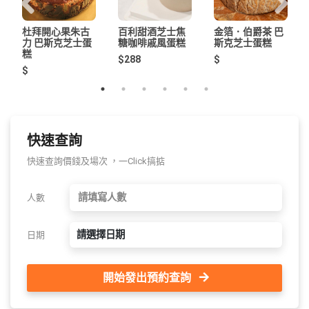
杜拜開心果朱古
百利甜酒芝士焦
金箔．伯爵茶 巴
力 巴斯克芝士蛋
糖咖啡戚風蛋糕
斯克芝士蛋糕
糕
$288
$
$
快速查詢
快速查詢價錢及場次 ，一Click搞掂
人數
請選擇日期
日期
開始發出預約查詢