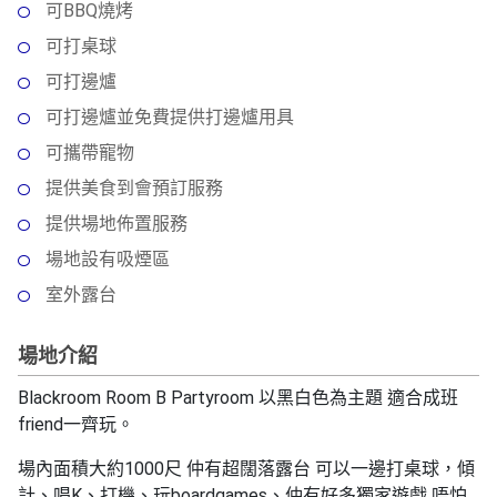
拖
可BBQ燒烤
餐
可打桌球
廳
可打邊爐
B
可打邊爐並免費提供打邊爐用具
B
可攜帶寵物
Q
提供美食到會預訂服務
場
提供場地佈置服務
地
場地設有吸煙區
新
室外露台
奇
玩
場地介紹
樂
體
Blackroom Room B Partyroom 以黑白色為主題 適合成班
驗
friend一齊玩。
手
場內面積大約1000尺 仲有超闊落露台 可以一邊打桌球，傾
作
計、唱K、打機、玩boardgames、仲有好多獨家遊戲 唔怕