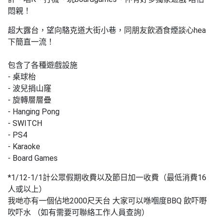
工
悶親！
作
超大露台，望向駱克道大街小巷，同朋友飲酒食煙談心hea
坊
下簡直一流！
戶
外
包含了各種遊戲設施
玩
- 桌球枱
樂
- 波兒捐山窿
- 旋轉層層疊
遊
- ⁠Hanging Pong
艇
- SWITCH
出
- ⁠PS4
租
- ⁠Karaoke
- Board Games
*1/12-1/1計公眾假期收費以及節日加一收費（最低消費16
人或以上）
我哋亦有一個佔地2000尺天台 大家可以喺嗰度BBQ 飲吓嘢
吹吓水 （如有需要可聯絡工作人員查詢）