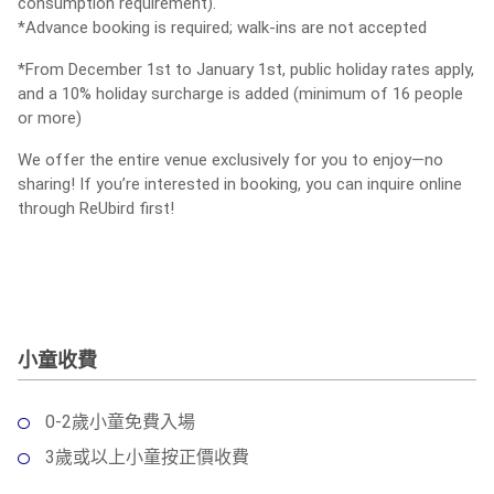
consumption requirement).
*Advance booking is required; walk-ins are not accepted
*From December 1st to January 1st, public holiday rates apply,
and a 10% holiday surcharge is added (minimum of 16 people
or more)
We offer the entire venue exclusively for you to enjoy—no
sharing! If you’re interested in booking, you can inquire online
through ReUbird first!
小童收費
0-2歲小童免費入場
3歲或以上小童按正價收費