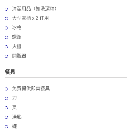
清潔用品（如洗潔精）
大型雪櫃 x 2 任用
冰格
蠟燭
火機
開瓶器
餐具
免費提供即棄餐具
刀
叉
湯匙
碗