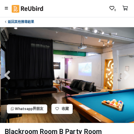
0
返回其他搜尋結果
繁
中
E
N
登
入
註
冊
Whatsapp畀朋友
收藏
服
務
及
Blackroom Room B Party Room