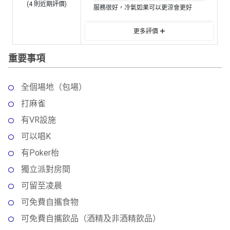
動
心
(
4
則近期評價)
們
服務很好，冷氣如果可以更涼會更好
場
願
婚
地
清
更多評價
禮
佈
單
置
重要事項
親
用
子
品
活
全個場地（包場）
動
即
打麻雀
食
有VR設施
即
煮
可以唱K
系
有Poker枱
列
獨立派對房間
聚
可留至凌晨
會
可免費自攜食物
及
可免費自攜飲品（酒精及非酒精飲品）
拍