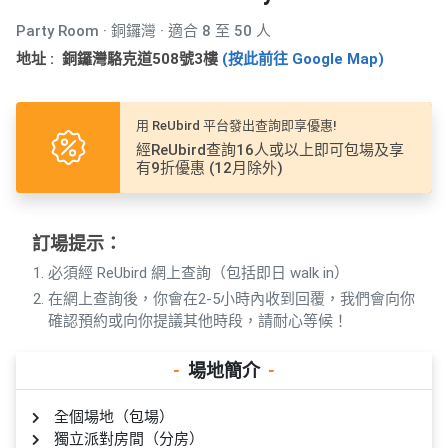
產
Party Room · 銅鑼灣 · 適合 8 至 50 人
品
分
地址 : 銅鑼灣駱克道508號3樓
(按此前往 Google Map)
類
用 ReUbird 平台發出查詢即享優惠!
活
P
經ReUbird查詢16人或以上即可包場及享
有9折優惠 (12月除外)
動
a
類
r
型
t
訂場提示：
y
R
必須經 ReUbird 網上查詢（包括即日 walk in）
活
搞
o
在網上查詢後，你會在2-5小時內收到回覆，我們會向你
動
P
o
確認預約或向你提議其他時段，請耐心等候！
攻
a
m
略
r
-
場地簡介
-
到
t
會
y
全個場地（包場）
會
活
美
獨立派對房間（分房）