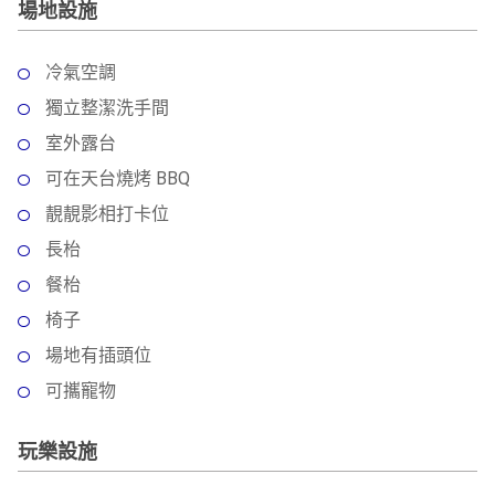
場地設施
冷氣空調
獨立整潔洗手間
室外露台
可在天台燒烤 BBQ
靚靚影相打卡位
長枱
餐枱
椅子
場地有插頭位
可攜寵物
玩樂設施