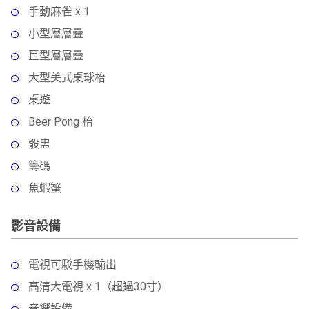
手動麻雀 x 1
小型層層疊
巨型層層疊
大型美式桌球枱
桌遊
Beer Pong 枱
骰盅
籌碼
魚蝦蟹
影音設備
電視可駁手機輸出
高清大電視 x 1（超過30寸）
音響設備