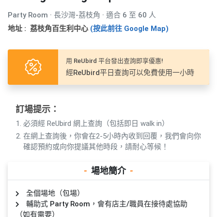
產
Party Room · 長沙灣-荔枝角 · 適合 6 至 60 人
品
分
地址 : 荔枝角百生利中心
(按此前往 Google Map)
類
用 ReUbird 平台發出查詢即享優惠!
活
P
經ReUbird平日查詢可以免費使用一小時
動
a
類
r
型
t
訂場提示：
y
必須經 ReUbird 網上查詢（包括即日 walk in）
R
在網上查詢後，你會在2-5小時內收到回覆，我們會向你
活
搞
o
確認預約或向你提議其他時段，請耐心等候！
動
P
o
攻
a
m
-
場地簡介
-
略
r
到
t
全個場地（包場）
會
y
輔助式 Party Room，會有店主/職員在接待處協助
會
活
美
（如有需要）