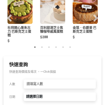
杜拜開心果朱古
百利甜酒芝士焦
金箔．伯爵茶 巴
力 巴斯克芝士蛋
糖咖啡戚風蛋糕
斯克芝士蛋糕
糕
$288
$
$
快速查詢
快速查詢價錢及場次 ，一Click搞掂
人數
請選擇日期
日期