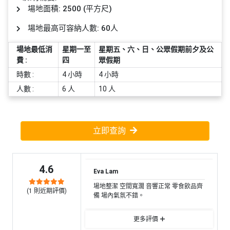
員
朋
動
食
場地面積: 2500 (平方尺)
計
友
攻
劃
特
聚
略
場地最高可容納人數: 60人
色
會
場地最低消
星期一至
星期五、六、日、公眾假期前夕及公
蛋
費 :
四
眾假期
社
慶
會
糕
交
祝
員
時數 :
4 小時
4 小時
軟
花
生
需
人數 :
6 人
10 人
件
束
日
知
及
拍
花
立即查詢
拖
夾
藝
時
禮
聯
企
間
品
絡
4.6
業
神
Eva Lam
我
/
訂
器
場地整潔 空間寬濶 音響正常 零食飲品齊
們
(
1
則近期評價)
公
製
備 場內氣氛不錯。
關
司
情
禮
於
活
侶
更多評價
物
我