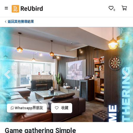
0
返回其他搜尋結果
繁
中
E
N
登
入
註
冊
Whatsapp畀朋友
收藏
服
務
及
Game gathering Simple