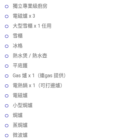
獨立專業級廚房
電磁爐 x 3
大型雪櫃 x 1 任用
雪櫃
冰格
熱水煲 / 熱水壺
平底鑊
Gas 爐 x 1（連gas 提供）
電熱鍋 x 1（可打邊爐）
電磁爐
小型焗爐
焗爐
蒸焗爐
微波爐