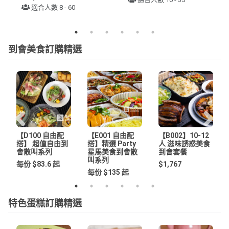
適合人數 8 - 60
到會美食訂購精選
【D100 自由配
【E001 自由配
【B002】10-12
搭】 超值自由到
搭】精選 Party
人 滋味誘惑美食
會散叫系列
星馬美食到會散
到會套餐
叫系列
每份 $83.6 起
$1,767
每份 $135 起
特色蛋糕訂購精選