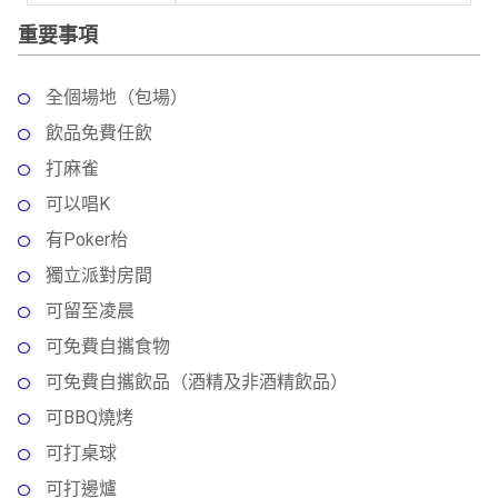
動
心
們
場
願
重要事項
婚
地
清
禮
佈
單
全個場地（包場）
置
親
飲品免費任飲
用
子
品
打麻雀
活
可以唱K
動
即
食
有Poker枱
即
獨立派對房間
煮
可留至凌晨
系
列
可免費自攜食物
可免費自攜飲品（酒精及非酒精飲品）
聚
可BBQ燒烤
會
及
可打桌球
拍
可打邊爐