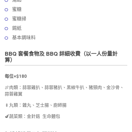
蜜糖
蜜糖掃
錫紙
基本調味料
BBQ 套餐食物及 BBQ 詳細收費（以一人份量計
算）
每位+$180
🍖肉類：蒜蓉雞扒、蒜蓉豬扒、黑椒牛扒、豬頸肉、金沙骨、
蒜蓉雞翼
🍢丸類：雜丸、芝士腸、廚師腸
🍆蔬菜類：金針菇 生命麵包