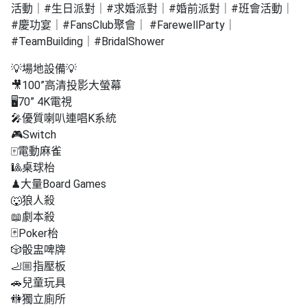
活動｜#生日派對｜#求婚派對｜#婚前派對｜#班會活動｜
工
#慶功宴｜#FansClub聚會｜ #FarewellParty｜
作
#TeamBuilding｜#BridalShower
坊
💡場地設備💡
戶
🎥100”高清投影大螢幕
外
🖥70” 4K電視
玩
🎤優質喇叭連唱K系統
樂
🎮Switch
🀄️電動麻雀
遊
🎱桌球枱
艇
♟大量Board Games
出
🐺狼人殺
租
📖劇本殺
🃏Poker枱
🎲骰盅啤牌
🦶🏼指壓板
🚗兒童玩具
🚻獨立廁所