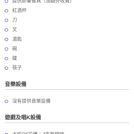
提供即棄餐具（須額外收費）
紅酒杯
刀
叉
湯匙
碗
碟
筷子
音樂設備
沒有提供音樂設備
遊戲及唱K設備