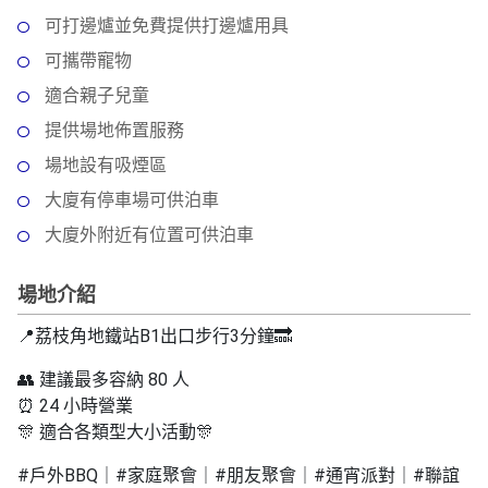
拖
可打邊爐並免費提供打邊爐用具
餐
廳
可攜帶寵物
適合親子兒童
B
B
提供場地佈置服務
Q
場地設有吸煙區
大廈有停車場可供泊車
場
地
大廈外附近有位置可供泊車
新
場地介紹
奇
玩
📍荔枝角地鐵站B1出口步行3分鐘🔜
樂
👥 建議最多容納 80 人
體
⏰ 24 小時營業
驗
🎊 適合各類型大小活動🎊
手
#戶外BBQ｜#家庭聚會｜#朋友聚會｜#通宵派對｜#聯誼
作