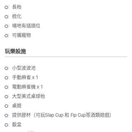
長枱
梳化
場地有插頭位
可攜寵物
玩樂設施
小型波波池
手動麻雀 x 1
電動麻雀機 x 1
大型美式桌球枱
桌遊
提供膠杯（可玩Slap Cup 和 Fip Cup等酒類遊戲）
骰盅