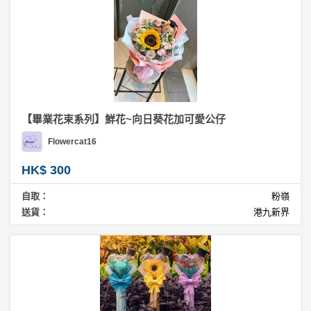
【畢業花束系列】鮮花~向日葵花加可愛公仔
Flowercat16
HK$ 300
自取：
粉嶺
送貨：
港九新界