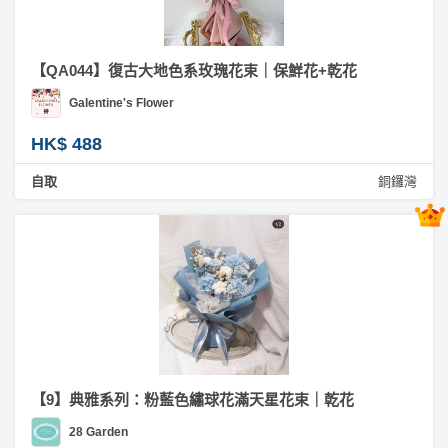
動
心
們
場
願
婚
地
清
禮
【QA044】復古大地色系玫瑰花束｜保鮮花+乾花
佈
單
置
Galentine's Flower
親
用
子
HK$ 488
品
活
自取
銅鑼灣
動
即
食
即
煮
系
列
聚
會
【9】典雅系列：粉藍色繡球花滿天星花束｜乾花
及
拍
28 Garden