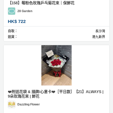
【158】莓粉色玫瑰乒乓菊花束｜保鮮花
28 Garden
HK$ 722
自取：
長沙灣
送貨：
港九新界
❤️附送花袋 & 插牌/心意卡❤️［平日款］【21】ALWAYS |
9朵玫瑰花束 | 鮮花
Dazzling Flower