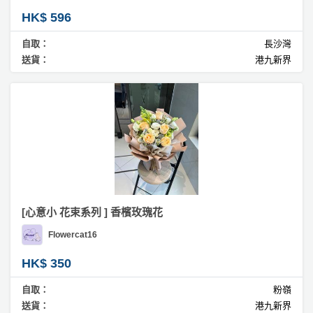
拖
HK$ 596
餐
廳
自取：
長沙灣
送貨：
港九新界
B
B
Q
場
地
新
奇
玩
[心意小 花束系列 ] 香檳玫瑰花
樂
Flowercat16
體
驗
HK$ 350
自取：
粉嶺
手
送貨：
港九新界
作