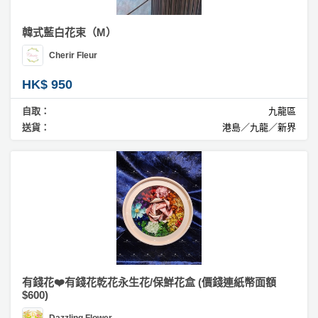
韓式藍白花束（M）
Cherir Fleur
HK$ 950
自取：
九龍區
送貨：
港島／九龍／新界
有錢花❤️有錢花乾花永生花/保鮮花盒 (價錢連紙幣面額
$600)