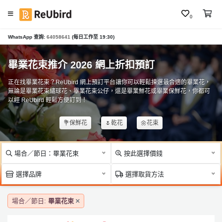
0
#
WhatsApp 查詢:
64058641
(每日工作至 19:30)
繁
母
中
親
E
畢業花束推介 2026 網上折扣預訂
節
N
花
正在找畢業花束？ReUbird 網上預訂平台讓你可以輕鬆揀選最合適的畢業花，
束
無論是畢業花束繡球花、畢業花束公仔，還是畢業鮮花或畢業保鮮花，你都可
以經 ReUbird 輕鬆方便訂到！
#
登
畢
入
💐保鮮花
🌷乾花
🌼花束
業
花
註
束
冊
場合／節日：畢業花束
按此選擇價錢
#
選擇品牌
選擇取貨方法
生
日
服
花
場合／節日:
畢業花束
務
束
及