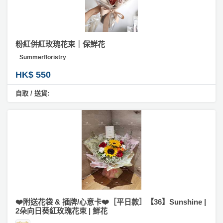
粉紅併紅玫瑰花束｜保鮮花
Summerfloristry
HK$ 550
自取 / 送貨:
❤️附送花袋 & 插牌/心意卡❤️［平日款］【36】Sunshine |
2朵向日葵紅玫瑰花束 | 鮮花