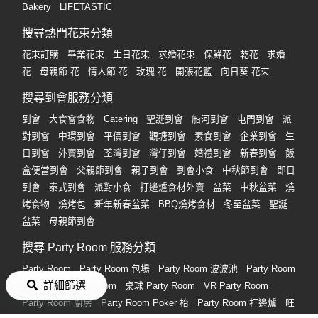
Bakery
LIFETASTIC
搜尋熱門花束分類
花束訂購
畢業花束
生日花束
求婚花束
保鮮花
乾花
求婚
花
母親節 花
情人節 花
玫瑰 花
開張花籃
向日葵 花束
搜尋到會服務分類
到會
大食會食物
Catering
聖誕到會
船河到會
屯門到會
派
對到會
中環到會
平價到會
觀塘到會
素食到會
企業到會
生
日到會
外賣到會
荃灣到會
灣仔到會
婚禮到會
新春到會
飯
盒便當到會
父親節到會
親子到會
到會小食
中秋節到會
即日
到會
泰式到會
派對小食
打邊爐食材外賣
盆菜
中秋盆菜
燒
烤食物
燒烤包
新年新春盆菜
BBQ燒烤食材
冬至盆菜
聖誕
盆菜
母親節到會
搜尋 Party Room 服務分類
Party Room
Party Room 包場
Party Room 波波池
Party Room
詳細篩選
唱K
通宵 Party Room
桌球 Party Room
VR Party Room
Party Room 廚房
Party Room Poker 枱
Party Room 打邊爐
旺