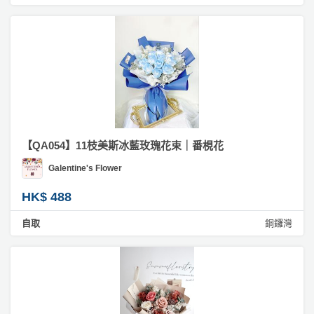
工
作
坊
戶
外
玩
樂
【QA054】11枝美斯冰藍玫瑰花束｜番梘花
遊
Galentine's Flower
艇
出
HK$ 488
租
自取
銅鑼灣