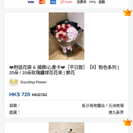
消費券
FPS
過數
產
#
浪
品
漫
分
類
#
求
婚
活
P
花
動
a
束
類
r
#
型
t
❤️附送花袋 & 插牌/心意卡❤️［平日款］【9】粉色系列 |
商
20朵 / 10朵玫瑰繡球花花束 | 鮮花
y
務
R
Dazzling Flower
活
搞
o
#
動
P
開
HK$ 720
o
HK$792
攻
張
a
m
自取：
長沙灣地鐵站 / 元洲商場
略
r
#
送貨：
港九新界
到
t
結
會
y
婚
會
活
美
花