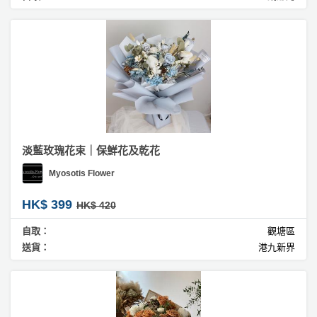
淡藍玫瑰花束｜保鮮花及乾花
Myosotis Flower
HK$ 399
HK$ 420
自取：
觀塘區
送貨：
港九新界