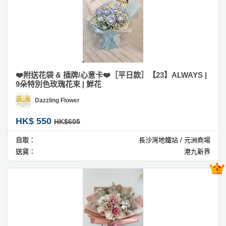
員
朋
動
食
束
計
友
攻
劃
特
聚
略
色
會
蛋
社
慶
會
糕
交
祝
員
❤️附送花袋 & 插牌/心意卡❤️［平日款］【23】ALWAYS |
9朵特別色玫瑰花束 | 鮮花
軟
花
生
需
件
束
日
知
Dazzling Flower
及
拍
HK$ 550
花
HK$605
拖
夾
藝
自取：
長沙灣地鐵站 / 元洲商場
時
禮
聯
送貨：
港九新界
企
間
品
絡
業
神
我
/
訂
器
們
公
製
關
司
情
禮
於
活
侶
物
我