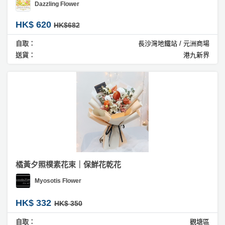
Dazzling Flower
HK$ 620
HK$682
自取：
長沙灣地鐵站 / 元洲商場
送貨：
港九新界
橘黃夕照樸素花束｜保鮮花乾花
Myosotis Flower
HK$ 332
HK$ 350
自取：
觀塘區