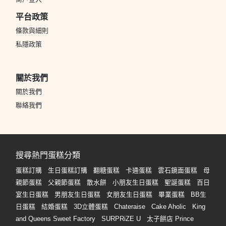
平台政策
條款與細則
私隱政策
關於我們
關於我們
聯絡我們
搜尋熱門蛋糕分類
蛋糕訂購
生日蛋糕訂購
翻糖蛋糕
卡通蛋糕
雲石鏡面蛋糕
母
親節蛋糕
父親節蛋糕
散水餅
小朋友生日蛋糕
聖誕蛋糕
百日
宴生日蛋糕
男朋友生日蛋糕
女朋友生日蛋糕
畢業蛋糕
BB生
日蛋糕
結婚蛋糕
3D立體蛋糕
Chateraise
Cake Aholic
King
and Queens Sweet Factory
SURPRiZE U
太子餅店 Prince