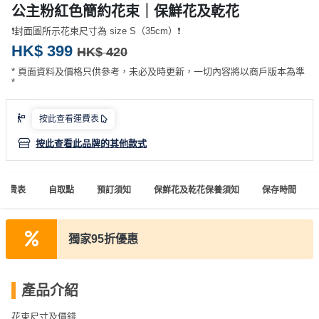
產
公主粉紅色簡約花束｜保鮮花及乾花
品
❗️封面圖所示花束尺寸為 size S（35cm）❗️
分
HK$ 399
HK$ 420
類
* 頁面資料及價格只供參考，未必及時更新，一切內容將以商戶版本為準
*
活
P
按此查看運費表
動
a
類
r
按此查看此品牌的其他款式
型
t
y
運費表
自取點
預訂須知
保鮮花及乾花保養須知
保存時間
R
活
搞
o
動
P
o
獨家95折優惠
攻
a
m
略
r
到
t
產品介紹
會
y
會
活
美
花束尺寸及價錢