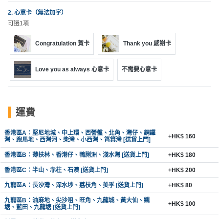
動
心
們
場
願
2. 心意卡（無法加字）
婚
可選1項
地
清
禮
佈
單
Congratulation 賀卡
Thank you 感謝卡
置
親
用
子
Love you as always 心意卡
不需要心意卡
品
活
動
即
食
運費
即
煮
香港區A：堅尼地城、中上環、西營盤、北角、灣仔、銅鑼
+HK$ 160
系
灣、跑馬地、西灣河、柴灣、小西灣、筲箕灣 [送貨上門]
列
香港區B：薄扶林、香港仔、鴨脷洲、淺水灣 [送貨上門]
+HK$ 180
香港區C：半山、赤柱、石澳 [送貨上門]
+HK$ 200
聚
會
九龍區A：長沙灣、深水埗、荔枝角、美孚 [送貨上門]
+HK$ 80
及
九龍區B：油麻地、尖沙咀、旺角、九龍城、黃大仙、觀
+HK$ 100
塘、藍田、九龍塘 [送貨上門]
拍