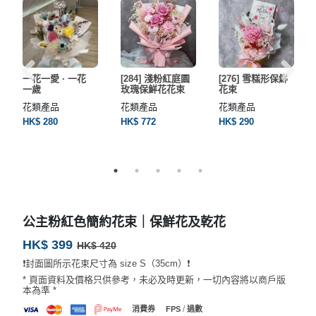
一花一愛 · 一花
[284] 淺粉紅庭園
[276] 雪糕形保鮮
一歲
玫瑰保鮮花花束
花束
花類產品
花類產品
花類產品
HK$ 280
HK$ 772
HK$ 290
公主粉紅色簡約花束｜保鮮花及乾花
HK$ 399
HK$ 420
❗️封面圖所示花束尺寸為 size S（35cm）❗️
* 頁面資料及價格只供參考，未必及時更新，一切內容將以商戶版
本為準 *
/
消費券
FPS
過數