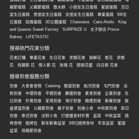
親節蛋糕
父親節蛋糕
散水餅
小朋友生日蛋糕
聖誕蛋糕
百日
宴生日蛋糕
男朋友生日蛋糕
女朋友生日蛋糕
畢業蛋糕
BB生
日蛋糕
結婚蛋糕
3D立體蛋糕
Chateraise
Cake Aholic
King
and Queens Sweet Factory
SURPRiZE U
太子餅店 Prince
Bakery
LIFETASTIC
搜尋熱門花束分類
花束訂購
畢業花束
生日花束
求婚花束
保鮮花
乾花
求婚
花
母親節 花
情人節 花
玫瑰 花
開張花籃
向日葵 花束
搜尋到會服務分類
到會
大食會食物
Catering
聖誕到會
船河到會
屯門到會
派
對到會
中環到會
平價到會
觀塘到會
素食到會
企業到會
生
日到會
外賣到會
荃灣到會
灣仔到會
婚禮到會
新春到會
飯
盒便當到會
父親節到會
親子到會
到會小食
中秋節到會
即日
到會
泰式到會
派對小食
打邊爐食材外賣
盆菜
中秋盆菜
燒
烤食物
燒烤包
新年新春盆菜
BBQ燒烤食材
冬至盆菜
聖誕
盆菜
母親節到會