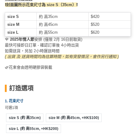
員
朋
動
食
❗️封面圖所示花束尺寸為 size S（35cm）❗️
計
友
攻
劃
特
聚
略
size S
約 高35cm
$420
色
會
size M
約 高45cm
$520
蛋
size L
約 高55cm
$620
社
慶
會
糕
🌹
2025年情人節
安排 (僅限 2月 16日前取貨)
交
祝
員
最快可接即日訂單 - 確認訂單後 4小時出貨
如需送貨，另加 2小時運送時間
軟
花
生
需
( 出貨 及 送貨時間均為估算時間，如有突發情況，會作另行通知 )
件
束
日
知
及
🌿花束會由透明硬膠袋裝載
拍
花
拖
夾
藝
時
訂造選項
禮
聯
企
間
品
絡
業
神
1. 花束尺寸
我
/
可選1項
訂
器
們
公
製
size S
(約 高35cm)
size M
(約 高45cm, +HK$100)
關
司
情
禮
於
size L
(約 高55cm, +HK$200)
活
侶
物
我