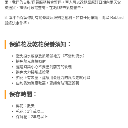
雨，我們的自取/送貨服務將會暫停。客人可以改期至原訂日期內兩天安
排送貨，詳情可致電查詢。在3號熱帶氣旋警告、
8. 本平台保留修訂有關條款及細則之權利。如有任何爭議，將以 ReUbird
最終決定作準。
保鮮花及乾花保養須知：
避免掂水或存放於潮濕地方（不需於澆水）
避免陽光直接照射
運送時請小心不要壓到前方的玫瑰
避免大力接觸或按壓
如花上有灰塵，建議用最輕力的風吹走就可以
由於香港濕度較高，建議會玻璃罩蓋著
保存時間：
鮮花：數天
乾花：2年或以上
保鮮花：2年或以上