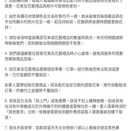
1. 因拍攝光線，或個人電腦顯示屏等因素均有可能造成輕微色差或尺寸
工
誤差，花束及花藝禮品與照片可能稍有差別。
作
2. 由於各種花材其顏色及生長形態均不一樣，故未能做到每個產品與在
坊
平台所顯示的照片完全一樣。若花材缺貨，花藝師將會適時調整更換花
材。
戶
3. 請在收貨時當面確認花束或花藝禮品的數量和款式，有任何問題請即
外
時聯絡我們，否則期後出現相關問題恕不負責。
玩
樂
4. 我們建議顧客在提取花束及花藝禮品時小心處理，避免因過多的晃動
而導致禮品受損。
遊
5. 因花束及花藝禮品需要提前準備，訂單一經付款後恕無法取消或更
艇
改，已付金額恕不獲退回。
出
如客人選擇自取花藝禮品，而未能於指定日期內提取花束，將作自動取消
租
訂單，所繳付之金額將不獲退回。
6. 若送貨方法為「送上門」或免運費，送貨不包上樓梯服務，如收貨地
址沒有升降機或位於升降機不到的樓層或電梯位於一樓，客人落單時須於
「其他要求」注明，有機會需要收到額外費用或客人需要親身到樓下取
貨。
7. 惡劣天氣安排：如取貨當天天文台懸掛八號以上暴風信號及黑色暴