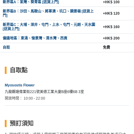
拖
新界區A：荃灣、葵青區 [送貨上門]
+HK$ 100
餐
新界區B：沙田、馬鞍山、將軍澳、坑口、調景嶺 [送貨上
+HK$ 120
廳
門]
新界區C：大埔、深井、屯門、上水、屯門、元朗、天水圍
+HK$ 160
B
[送貨上門]
B
偏遠地區：東涌、愉景灣、清水灣、西貢
+HK$ 200
Q
自取
免費
場
地
自取點
新
奇
Myosostis Flower
玩
九龍觀塘偉業街221號美德工業大廈B座6樓6B 3室
樂
開放時間： 10:00 - 22:00
體
驗
預訂須知
手
作