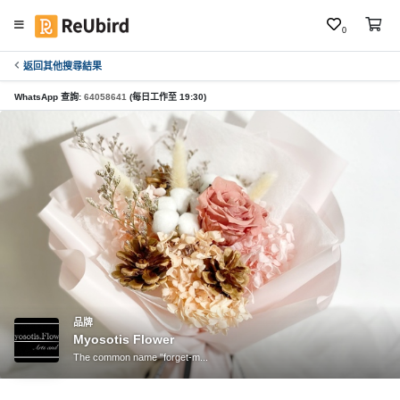
0
返回其他搜尋結果
繁
中
WhatsApp 查詢:
64058641
(每日工作至 19:30)
E
N
登
入
註
冊
品牌
Myosotis Flower
服
The common name "forget-m...
務
及