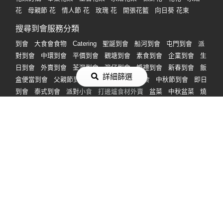
花
母親節 花
情人節 花
玫瑰 花
開張花籃
向日葵 花束
搜尋到會服務分類
到會
大食會食物
Catering
聖誕到會
船河到會
屯門到會
派
對到會
中環到會
平價到會
觀塘到會
素食到會
企業到會
生
日到會
外賣到會
荃灣到會
灣仔到會
婚禮到會
新春到會
飯
詳細篩選
盒便當到會
父親節到會
親子到會
到會小食
中秋節到會
即日
到會
泰式到會
派對小食
打邊爐食材外賣
盆菜
中秋盆菜
燒
烤食物
燒烤包
新年新春盆菜
BBQ燒烤食材
冬至盆菜
聖誕
盆菜
母親節到會
搜尋 Party Room 服務分類
Party Room
Party Room 包場
Party Room 波波池
Party Room
唱K
通宵 Party Room
桌球 Party Room
VR Party Room
Party Room 廚房
Party Room Poker 枱
Party Room 打邊爐
旺
角 Party Room
觀塘 Party Room
中環上環 Party Room
長沙灣
荔枝角 Party Room
荃灣/荃灣西 Party Room
銅鑼灣 Party
Room
2人 Party Room