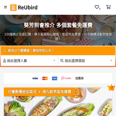
0
#
繁
聖
葵芳到會推介 多個套餐免運費
中
誕
E
到
2分鐘網上完成訂購，專人客服貼心跟進，家庭朋友聚會、公司機構活動到會首
N
選。
會
F
#
使用以下篩選器，尋找你的心水！
A
大
食
Q
按此選擇人數
按此選擇價錢
會
食
物
登
消費券
／
入
到
可優惠價追加菜式 ＋ 港九新界區免運費
會
註
冊
#
P
ar