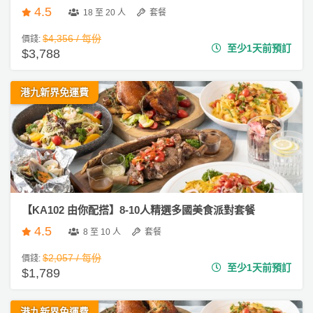
會
4.5
18 至 20 人
套餐
及
$4,356 / 每份
價錢:
拍
至少1天前預訂
$3,788
拖
餐
廳
港九新界免運費
B
B
Q
場
地
【KA102 由你配搭】8-10人精選多國美食派對套餐
4.5
8 至 10 人
套餐
新
奇
$2,057 / 每份
價錢:
至少1天前預訂
玩
$1,789
樂
體
港九新界免運費