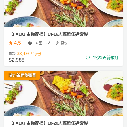
們
e
公
製
a
關
司
情
禮
／
於
活
侶
物
下
我
動
心
午
們
茶
場
願
【FX102 由你配搭】14-16人輕鬆任選套餐
婚
地
清
#
4.5
禮
14 至 16 人
套餐
佈
單
自
置
助
$3,436 / 每份
價錢:
親
至少1天前預訂
用
$2,988
餐
子
品
活
港九新界免運費
動
即
食
即
煮
系
列
【FX103 由你配搭】18-20人輕鬆任選套餐
聚