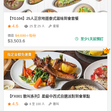
ty
服
派
務
對
及
【TG104】25人正宗地道泰式滋味到會套餐
到
產
會
4.6
25 至 25 人
套餐
品
#
分
$4,030 / 每份
價錢:
至少1天前預訂
生
$3,503.6
類
日
到
指定金額免運費
會
活
P
動
a
#
類
r
婚
禮
型
t
到
y
會
R
活
搞
o
#
【FX001 散叫系列】星級中西式自選派對到會單點
動
P
o
早
4.5
攻
a
8 至 100 人
散叫
m
餐
略
r
到