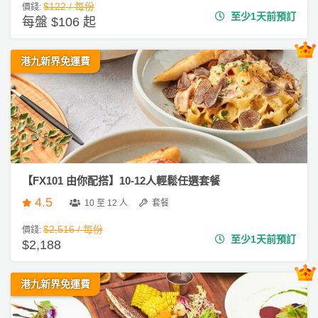
$122 / 每份
價錢:
會
到
t
至少1天前預訂
每盤 $106 起
會
y
#
會
活
美
企
港九新界免運費
員
朋
動
食
業
計
友
攻
活
劃
特
聚
略
動
色
會
到
會
蛋
社
慶
會
糕
#
交
祝
員
親
軟
花
生
需
【FX101 由你配搭】10-12人輕鬆任選套餐
子
件
束
日
知
4.5
到
10 至 12 人
套餐
及
會
拍
$2,516 / 每份
花
價錢:
至少1天前預訂
$2,188
拖
夾
#
藝
Hi
時
禮
聯
g
企
間
品
港九新界免運費
絡
h
業
神
我
T
/
訂
器