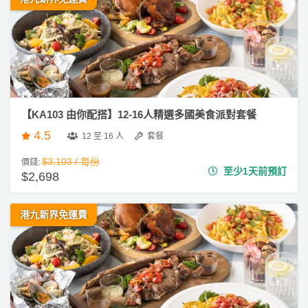
驗
手
作
工
作
坊
【KA103 由你配搭】12-16人精選多國美食派對套餐
戶
4.5
12 至 16 人
套餐
外
$3,103 / 每份
價錢:
玩
至少1天前預訂
$2,698
樂
遊
港九新界免運費
艇
出
租