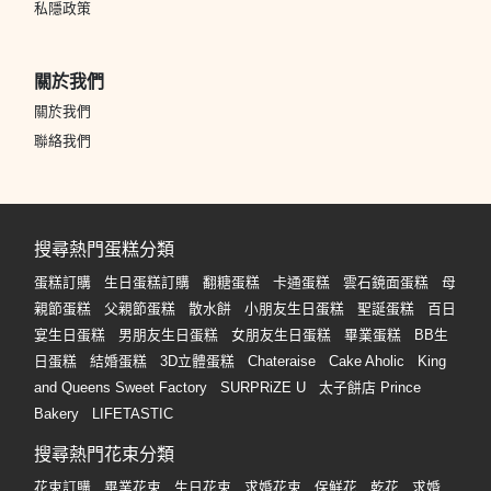
私隱政策
關於我們
關於我們
聯絡我們
搜尋熱門蛋糕分類
蛋糕訂購
生日蛋糕訂購
翻糖蛋糕
卡通蛋糕
雲石鏡面蛋糕
母
親節蛋糕
父親節蛋糕
散水餅
小朋友生日蛋糕
聖誕蛋糕
百日
宴生日蛋糕
男朋友生日蛋糕
女朋友生日蛋糕
畢業蛋糕
BB生
日蛋糕
結婚蛋糕
3D立體蛋糕
Chateraise
Cake Aholic
King
and Queens Sweet Factory
SURPRiZE U
太子餅店 Prince
Bakery
LIFETASTIC
搜尋熱門花束分類
花束訂購
畢業花束
生日花束
求婚花束
保鮮花
乾花
求婚