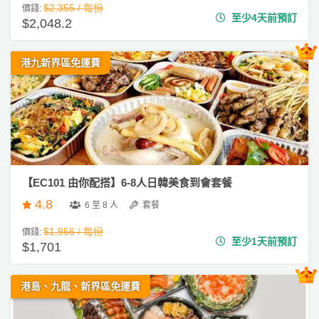
$2,355 / 每份
價錢:
會
到
t
至少4天前預訂
$2,048.2
會
y
#
會
活
美
企
員
朋
動
港九新界區免運費
食
業
計
友
攻
活
劃
特
聚
略
動
色
會
到
會
蛋
社
慶
會
糕
#
交
祝
員
親
軟
花
生
需
【EC101 由你配搭】6-8人日韓美食到會套餐
子
件
束
日
知
到
4.8
6 至 8 人
套餐
及
會
拍
花
$1,956 / 每份
價錢:
至少1天前預訂
拖
夾
#
$1,701
藝
Hi
時
禮
聯
g
企
間
品
絡
港島、九龍、新界區免運費
h
業
神
我
T
/
訂
器