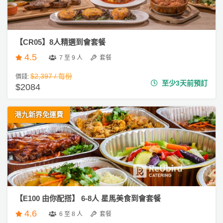
【CR05】8人精選到會套餐
4.5
7 至 9 人
套餐
$2,397 / 每份
價錢:
至少3天前預訂
$2084
港九新界免運費
【E100 由你配搭】 6-8人 星馬美食到會套餐
4.6
6 至 8 人
套餐