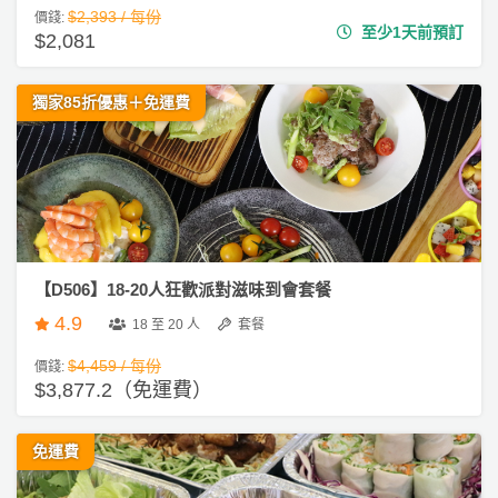
$2,393 / 每份
價錢:
至少1天前預訂
$2,081
獨家85折優惠＋免運費
【D506】18-20人狂歡派對滋味到會套餐
4.9
18 至 20 人
套餐
$4,459 / 每份
價錢:
$3,877.2（免運費）
免運費