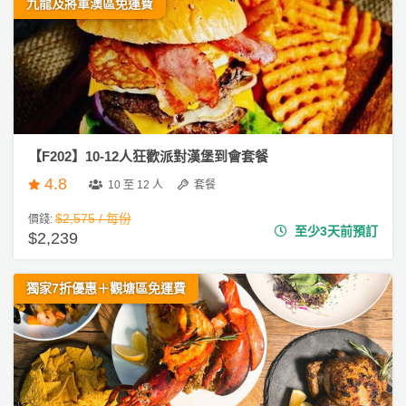
九龍及將軍澳區免運費
【F202】10-12人狂歡派對漢堡到會套餐
4.8
10 至 12 人
套餐
$2,575 / 每份
價錢:
至少3天前預訂
$2,239
獨家7折優惠＋觀塘區免運費