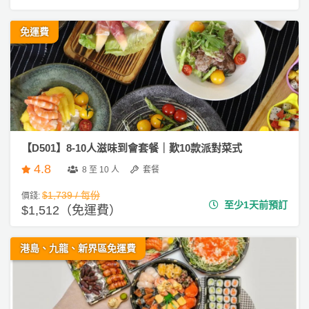
免運費
【D501】8-10人滋味到會套餐｜歎10款派對菜式
4.8
8 至 10 人
套餐
$1,739 / 每份
價錢:
至少1天前預訂
$1,512（免運費）
港島、九龍、新界區免運費