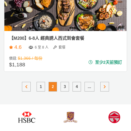
【M200】6-8人 經典誘人西式到會套餐
4.6
6 至 8 人
套餐
$1,366 / 每份
價錢:
至少2天前預訂
$1,188
1
2
3
4
...