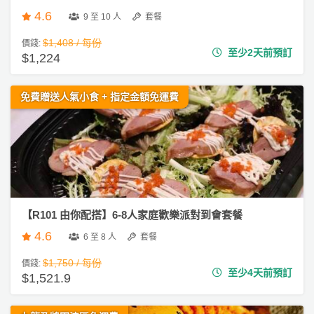
4.6
9 至 10 人
套餐
$1,408 / 每份
價錢:
至少2天前預訂
$1,224
免費贈送人氣小食 + 指定金額免運費
【R101 由你配搭】6-8人家庭歡樂派對到會套餐
4.6
6 至 8 人
套餐
$1,750 / 每份
價錢:
至少4天前預訂
$1,521.9