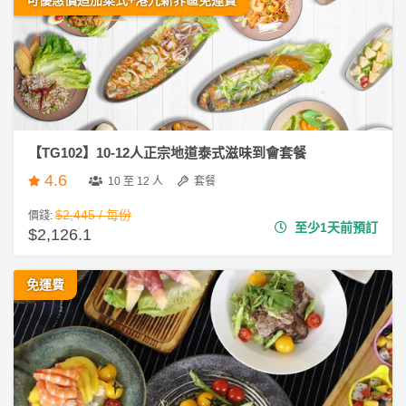
可優惠價追加菜式+港九新界區免運費
驗
手
作
工
作
坊
【TG102】10-12人正宗地道泰式滋味到會套餐
戶
4.6
10 至 12 人
套餐
外
$2,445 / 每份
玩
價錢:
至少1天前預訂
$2,126.1
樂
遊
免運費
艇
出
租