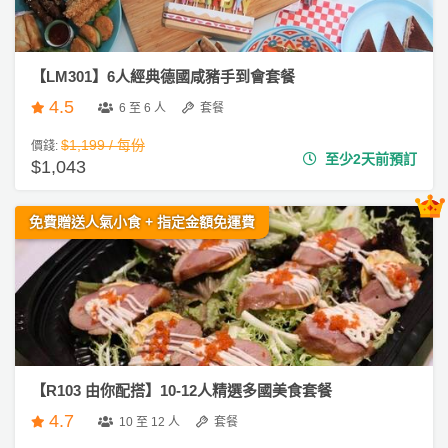
ty
服
派
務
對
及
到
【LM301】6人經典德國咸豬手到會套餐
產
會
4.5
6 至 6 人
套餐
品
#
分
$1,199 / 每份
價錢:
生
至少2天前預訂
類
$1,043
日
到
會
免費贈送人氣小食 + 指定金額免運費
活
P
動
a
#
類
r
婚
禮
型
t
到
y
會
R
活
搞
o
#
【R103 由你配搭】10-12人精選多國美食套餐
動
P
o
早
攻
a
4.7
10 至 12 人
套餐
m
餐
略
r
到