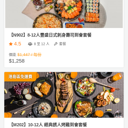
們
e
公
製
a
關
司
情
禮
／
於
活
侶
物
下
我
動
心
午
們
茶
場
願
【N902】8-12人豐盛日式刺身壽司到會套餐
婚
地
清
#
禮
4.5
8 至 12 人
套餐
佈
單
自
置
助
$1,447 / 每份
價錢:
親
用
餐
$1,258
子
品
活
動
港島區免運費
即
食
即
煮
系
列
聚
【M202】10-12人 經典誘人烤雞到會套餐