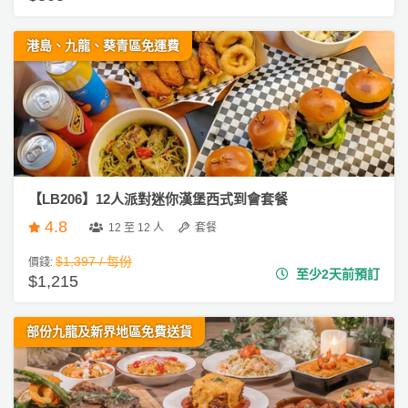
港島、九龍、葵青區免運費
【LB206】12人派對迷你漢堡西式到會套餐
4.8
12 至 12 人
套餐
$1,397 / 每份
價錢:
至少2天前預訂
$1,215
部份九龍及新界地區免費送貨