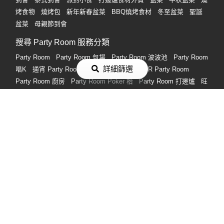
烤食物
燒烤包
新年新春盆菜
BBQ燒烤食材
冬至盆菜
聖誕
盆菜
母親節到會
搜尋 Party Room 服務分類
Party Room
Party Room 包場
Party Room 波波池
Party Room
詳細篩選
唱K
通宵 Party Room
桌球 Party Room
VR Party Room
Party Room 廚房
Party Room Poker 枱
Party Room 打邊爐
旺
角 Party Room
觀塘 Party Room
中環上環 Party Room
長沙灣
荔枝角 Party Room
荃灣/荃灣西 Party Room
銅鑼灣 Party
Room
2人 Party Room
搜尋熱門禮物分類
男朋友生日禮物
女朋友生日禮物
情人節禮物
生日禮物
畢業禮
物
朋友生日禮物
情侶禮物
實用禮物
閨蜜生日禮物
情侶週年
紀念禮物
禮物
付款方式