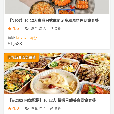
【N907】10-13人豐盛日式壽司刺身和風料理到會套餐
4.6
10 至 13 人
套餐
$1,757 / 每份
價錢:
$1,528
港九新界區免運費
【EC102 由你配搭】10-12人 精選日韓美食到會套餐
4.8
10 至 12 人
套餐