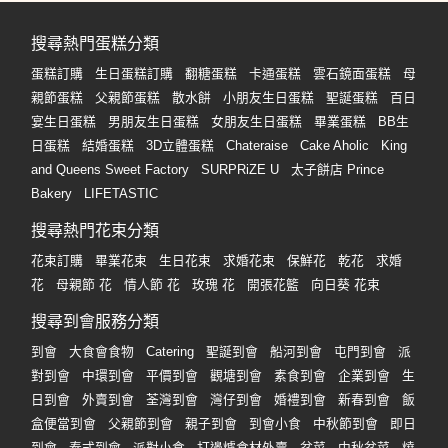
搜尋熱門蛋糕分類
蛋糕訂購
生日蛋糕訂購
翻糖蛋糕
卡通蛋糕
雲石鏡面蛋糕
母
親節蛋糕
父親節蛋糕
散水餅
小朋友生日蛋糕
聖誕蛋糕
百日
宴生日蛋糕
男朋友生日蛋糕
女朋友生日蛋糕
畢業蛋糕
BB生
日蛋糕
結婚蛋糕
3D立體蛋糕
Chateraise
Cake Aholic
King
and Queens Sweet Factory
SURPRiZE U
太子餅店 Prince
Bakery
LIFETASTIC
搜尋熱門花束分類
花束訂購
畢業花束
生日花束
求婚花束
保鮮花
乾花
求婚
花
母親節 花
情人節 花
玫瑰 花
開張花籃
向日葵 花束
搜尋到會服務分類
到會
大食會食物
Catering
聖誕到會
船河到會
屯門到會
派
對到會
中環到會
平價到會
觀塘到會
素食到會
企業到會
生
日到會
外賣到會
荃灣到會
灣仔到會
婚禮到會
新春到會
飯
盒便當到會
父親節到會
親子到會
到會小食
中秋節到會
即日
到會
泰式到會
派對小食
打邊爐食材外賣
盆菜
中秋盆菜
燒