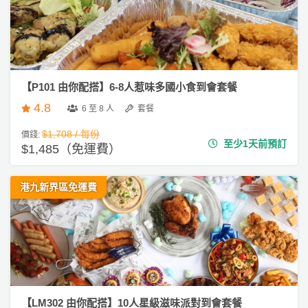
【P101 由你配搭】6-8人惹味多國小食到會套餐
4.8
6 至 8 人
套餐
$1,708 / 每份
價錢:
至少1天前預訂
$1,485（免運費）
港九新界區免運費
【LM302 由你配搭】10人星級滋味派對到會套餐