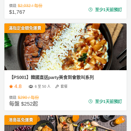
$2,032 / 每份
價錢:
至少1天前預訂
$1,767
滿指定金額免運費
【PS001】韓國直送party美食到會散叫系列
4.8
6 至 50 人
套餐
$290 / 每份
價錢:
至少1天前預訂
每盤 $252起
港島區免運費