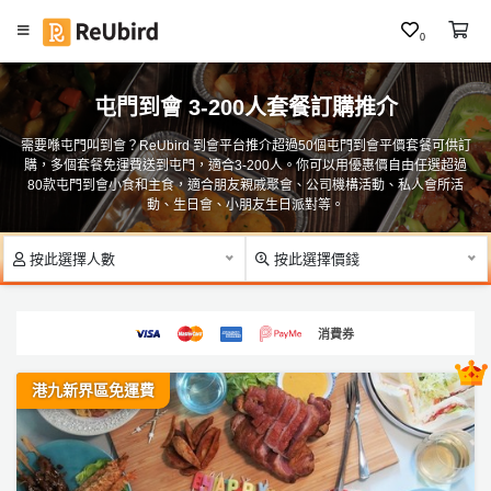
0
#
繁
聖
屯門到會 3-200人套餐訂購推介
中
誕
E
到
需要喺屯門叫到會？ReUbird 到會平台推介超過50個屯門到會平價套餐可供訂
N
購，多個套餐免運費送到屯門，適合3-200人。你可以用優惠價自由任選超過
會
80款屯門到會小食和主食，適合朋友親戚聚會、公司機構活動、私人會所活
F
動、生日會、小朋友生日派對等。
#
A
大
食
Q
按此選擇人數
按此選擇價錢
會
食
物
登
消費券
／
入
到
港九新界區免運費
會
註
冊
#
P
ar