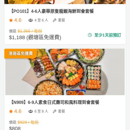
【PO101】4-6人豪華原隻龍蝦海鮮到會套餐
4.6
4 至 6 人
套餐
$1,366 / 每份
價錢:
至少1天前預訂
$1,188 (觀塘區免運費)
港島區免運費
【N909】6-9人素食日式壽司和風料理到會套餐
4.6
6 至 8 人
套餐
$929 / 每份
價錢:
$808