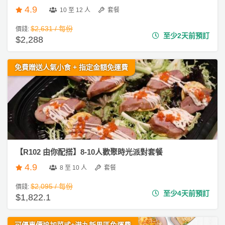
會
4.9
10 至 12 人
套餐
及
$2,631 / 每份
拍
價錢:
至少2天前預訂
$2,288
拖
餐
廳
免費贈送人氣小食 + 指定金額免運費
B
B
Q
場
地
【R102 由你配搭】8-10人歡聚時光派對套餐
4.9
8 至 10 人
套餐
新
奇
$2,095 / 每份
價錢:
玩
至少4天前預訂
$1,822.1
樂
體