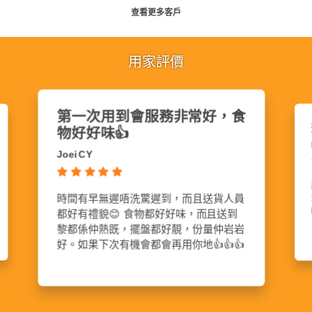
查看更多客戶
用家評價
送貨準時、味道好味
暫時食過最
ena Hui
Karen Koo
服務態度一流、送貨準時、味道好味、保
份量夠，味道好，
溫效果理想、多樣化....總之大家可以試
食過最好食既到會
咁辛苦啦🤩
吓！我就真心推薦