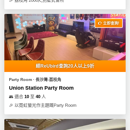
🎉
荔枝角 2000尺別墅式會所
立即查詢!
經ReUbird查詢20人以上9折
Party Room ∙ 長沙灣-荔枝角
Union Station Party Room
👥
適合
10
至
40
人
🎉
以霓虹螢光作主題嘅Party Room