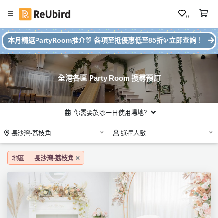
0
#
繁
本月精選PartyRoom推介🎊 各項至抵優惠低至85折✨立即查詢！
本
中
月
E
P
N
ar
全港各區 Party Room 搜尋預訂
ty
R
o
登
你需要於哪一日使用場地?
o
入
m
長沙灣-荔枝角
選擇人數
推
註
介
冊
地區:
長沙灣-荔枝角
服
務
及