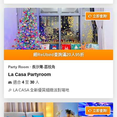
拖
餐
廳
立即查詢!
B
B
Q
場
經ReUbird查詢滿20人95折
地
新
Party Room ∙ 長沙灣-荔枝角
奇
La Casa Partyroom
玩
👥
適合
4
至
30
人
樂
🎉
LA CASA 全新優質細緻派對場地
體
驗
手
立即查詢!
作