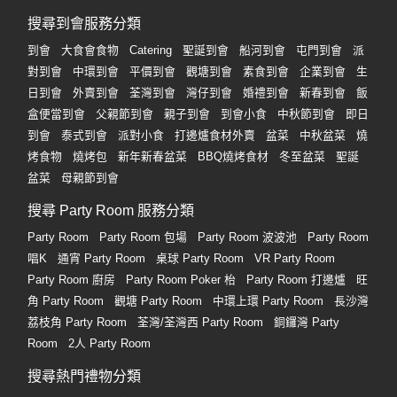
搜尋到會服務分類
到會
大食會食物
Catering
聖誕到會
船河到會
屯門到會
派
對到會
中環到會
平價到會
觀塘到會
素食到會
企業到會
生
日到會
外賣到會
荃灣到會
灣仔到會
婚禮到會
新春到會
飯
盒便當到會
父親節到會
親子到會
到會小食
中秋節到會
即日
到會
泰式到會
派對小食
打邊爐食材外賣
盆菜
中秋盆菜
燒
烤食物
燒烤包
新年新春盆菜
BBQ燒烤食材
冬至盆菜
聖誕
盆菜
母親節到會
搜尋 Party Room 服務分類
Party Room
Party Room 包場
Party Room 波波池
Party Room
唱K
通宵 Party Room
桌球 Party Room
VR Party Room
Party Room 廚房
Party Room Poker 枱
Party Room 打邊爐
旺
角 Party Room
觀塘 Party Room
中環上環 Party Room
長沙灣
荔枝角 Party Room
荃灣/荃灣西 Party Room
銅鑼灣 Party
Room
2人 Party Room
搜尋熱門禮物分類