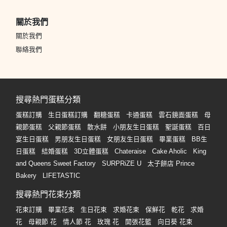
關於我們
關於我們
聯絡我們
搜尋熱門蛋糕分類
蛋糕訂購
生日蛋糕訂購
翻糖蛋糕
卡通蛋糕
雲石鏡面蛋糕
母
親節蛋糕
父親節蛋糕
散水餅
小朋友生日蛋糕
聖誕蛋糕
百日
宴生日蛋糕
男朋友生日蛋糕
女朋友生日蛋糕
畢業蛋糕
BB生
日蛋糕
結婚蛋糕
3D立體蛋糕
Chateraise
Cake Aholic
King
and Queens Sweet Factory
SURPRiZE U
太子餅店 Prince
Bakery
LIFETASTIC
搜尋熱門花束分類
花束訂購
畢業花束
生日花束
求婚花束
保鮮花
乾花
求婚
花
母親節 花
情人節 花
玫瑰 花
開張花籃
向日葵 花束