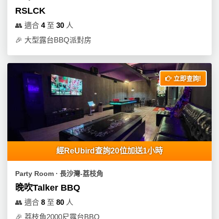
RSLCK
👥
適合
4
至
30
人
🎉
大型露台BBQ派對房
立即查詢!
經ReUbird查詢20位加送1小時
Party Room ∙ 長沙灣-荔枝角
晚吹Talker BBQ
👥
適合
8
至
80
人
🎉
荔枝角2000尺露台BBQ