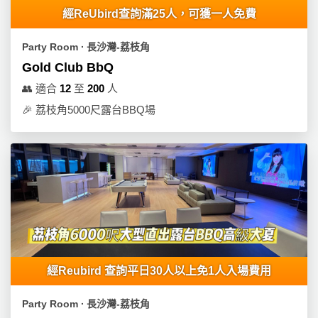
員
朋
動
食
經ReUbird查詢滿25人，可獲一人免費
計
友
攻
劃
特
聚
略
Party Room ∙ 長沙灣-荔枝角
色
會
Gold Club BbQ
蛋
社
慶
會
👥
適合
12
至
200
人
糕
交
祝
員
🎉
荔枝角5000尺露台BBQ場
軟
花
生
需
件
束
日
知
及
拍
花
拖
夾
藝
時
禮
聯
企
間
品
絡
業
神
我
/
訂
器
們
公
經Reubird 查詢平日30人以上免1人入場費用
製
關
司
情
禮
於
活
侶
Party Room ∙ 長沙灣-荔枝角
物
我