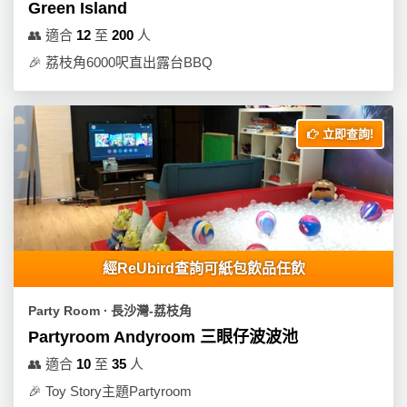
動
心
Green Island
們
場
願
👥
適合
12
至
200
人
婚
地
清
🎉
荔枝角6000呎直出露台BBQ
禮
佈
單
置
親
用
子
品
立即查詢!
活
動
即
食
即
煮
系
經ReUbird查詢可紙包飲品任飲
列
Party Room ∙ 長沙灣-荔枝角
聚
Partyroom Andyroom 三眼仔波波池
會
👥
適合
10
至
35
人
及
拍
🎉
Toy Story主題Partyroom