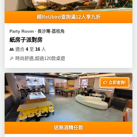
經ReUbird查詢滿12人享九折
Party Room ∙ 長沙灣-荔枝角
紙房子派對房
👥
適合
4
至
16
人
🎉
時尚舒適,超過120款桌遊
立即查詢!
送無酒精任飲