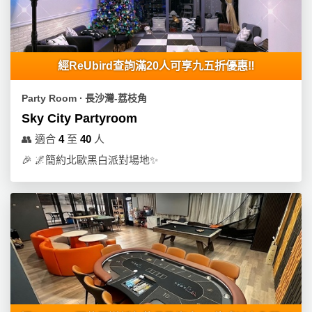
經ReUbird查詢滿20人可享九五折優惠‼️
Party Room ∙ 長沙灣-荔枝角
Sky City Partyroom
👥
適合
4
至
40
人
🎉
🌌簡約北歐黑白派對場地✨