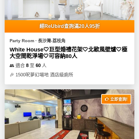
產
品
分
類
經ReUbird查詢滿20人95折
Party Room ∙ 長沙灣-荔枝角
活
P
White House🤍巨型婚禮花架🤍北歐風壁爐🤍極
動
a
大空間乾淨場🤍可容納80人
類
r
👥
適合
8
至
60
人
型
t
🎉
1500呎夢幻場地 酒店級廁所
y
R
活
搞
o
動
P
o
立即查詢!
攻
a
m
略
r
到
t
會
y
會
活
美