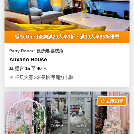
工
作
坊
戶
經ReUbird查詢滿20人享9折、滿30人享85折優惠
外
玩
Party Room ∙ 長沙灣-荔枝角
樂
Auxano House
遊
👥
適合
15
至
40
人
艇
🎉
千尺大廳 3米長枱 華麗打卡牆
出
租
立即查詢!