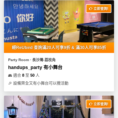
立即查詢!
經ReUbird 查詢滿20人可享9折 & 滿30人可享85折
Party Room ∙ 長沙灣-荔枝角
handups_party 有小舞台
👥
適合
8
至
50
人
🎉
設備齊全又有小舞台可以攪活動
立即查詢!