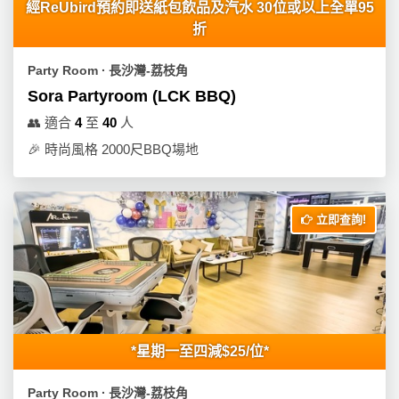
經ReUbird預約即送紙包飲品及汽水 30位或以上全單95
折
Party Room ∙ 長沙灣-荔枝角
Sora Partyroom (LCK BBQ)
👥
適合
4
至
40
人
🎉
時尚風格 2000尺BBQ場地
立即查詢!
*星期一至四減$25/位*
Party Room ∙ 長沙灣-荔枝角