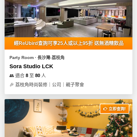
經ReUbird查詢可享25人或以上95折 送無酒精飲品
Party Room ∙ 長沙灣-荔枝角
Sora Studio LCK
👥
適合
8
至
80
人
🎉
荔枝角時尚裝修｜公司｜親子聚會
立即查詢!