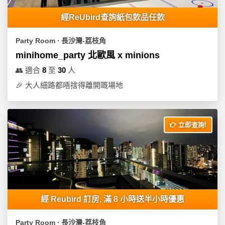
經ReUbird查詢紙包飲品任飲
Party Room ∙ 長沙灣-荔枝角
minihome_party 北歐風 x minions
👥
適合
8
至
30
人
🎉
大人細路都唔捨得離開嘅場地
立即查詢!
經 Reubird 訂房, 滿 8 小時送半小時優惠
Party Room ∙ 長沙灣-荔枝角