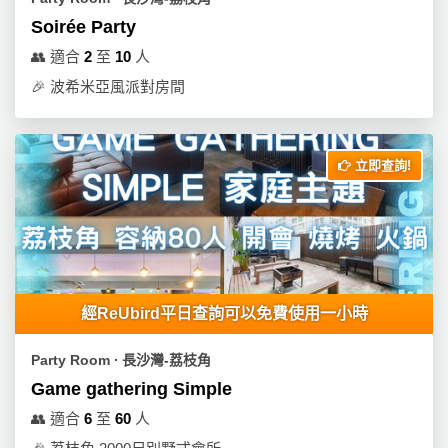
Soirée Party
👥
適合
2
至
10
人
🎉
波希米亞風派對房間
立即查詢!
經ReUbird平日查詢可以免費使用一小時
Party Room ∙ 長沙灣-荔枝角
Game gathering Simple
👥
適合
6
至
60
人