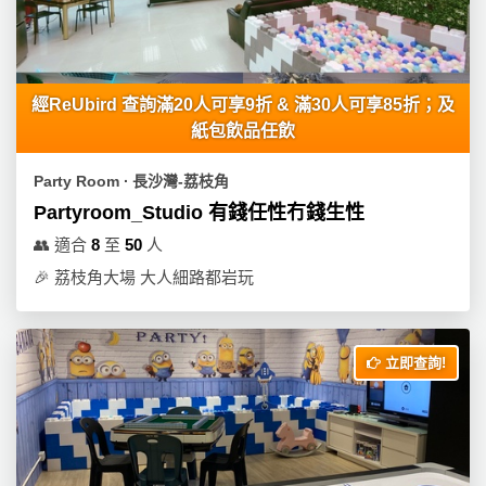
經ReUbird 查詢滿20人可享9折 & 滿30人可享85折；及
紙包飲品任飲
Party Room ∙ 長沙灣-荔枝角
Partyroom_Studio 有錢任性冇錢生性
👥
適合
8
至
50
人
🎉
荔枝角大場 大人細路都岩玩
立即查詢!