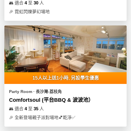
👥
適合
4
至
30
人
🎉
霓虹閃爍夢幻場地
15人以上送1小時, 另設學生優惠
Party Room ∙ 長沙灣-荔枝角
Comfortsoul (平台BBQ & 波波池）
👥
適合
4
至
35
人
🎉
全新登場親子派對場地💕乾淨✅