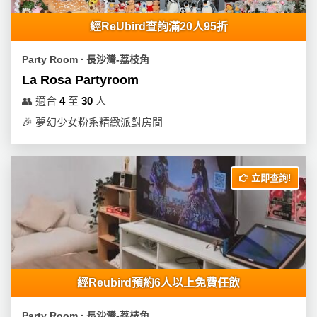
經ReUbird查詢滿20人95折
Party Room ∙ 長沙灣-荔枝角
La Rosa Partyroom
👥
適合
4
至
30
人
🎉
夢幻少女粉系精緻派對房間
立即查詢!
經Reubird預約6人以上免費任飲
Party Room ∙ 長沙灣-荔枝角