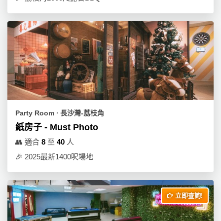
Party Room ∙ 長沙灣-荔枝角
紙房子 - Must Photo
👥
適合
8
至
40
人
🎉
2025最新1400呎場地
立即查詢!