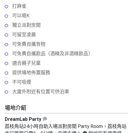
動
心
們
打麻雀
場
願
婚
地
清
可以唱K
禮
佈
單
獨立派對房間
置
親
可留至凌晨
用
子
品
可免費自攜食物
活
可免費自攜飲品（酒精及非酒精飲品）
動
即
適合親子兒童
食
即
提供場地佈置服務
煮
不可吸煙
系
大廈外附近有位置可供泊車
列
聚
場地介紹
會
DreamLab Party
💭
及
荔枝角站
24小時自助入場派對房間 Party Room，
荔枝角站
拍