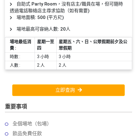
員
朋
動
食
自助式 Party Room，沒有店主/職員在場，但可隨時
計
友
攻
透過電話聯絡店主尋求協助（如有需要)
劃
特
聚
略
場地面積: 500 (平方尺)
色
會
場地最高可容納人數: 20人
蛋
社
慶
會
糕
場地最低消
星期一至
星期五、六、日、公眾假期前夕及公
交
祝
員
費 :
四
眾假期
軟
花
生
需
時數 :
3 小時
3 小時
件
束
日
知
人數 :
2 人
2 人
及
拍
花
拖
夾
藝
時
禮
立即查詢
聯
企
間
品
絡
業
神
重要事項
我
/
訂
器
們
公
製
關
司
情
全個場地（包場）
禮
於
活
侶
物
飲品免費任飲
我