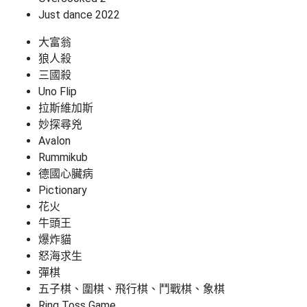
Just dance 2022
大富翁
狼人殺
三國殺
Uno Flip
拉斯維加斯
妙探尋兇
Avalon
Rummikub
德國心臟病
Pictionary
花火
牛頭王
爆炸貓
怒海求生
彈棋
五子棋、圍棋、飛行棋、鬥戰棋、象棋
Ring Toss Game