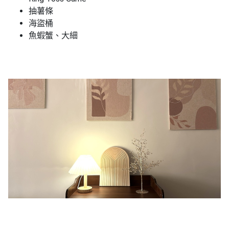
抽薯條
海盜桶
魚蝦蟹、大細