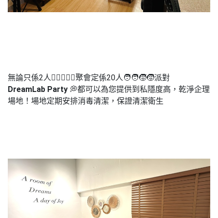
工
作
坊
戶
外
玩
無論只係2人👩🏻‍❤️‍👨🏻聚會
定係20人🧑‍🧑‍🧒‍🧒派對
樂
DreamLab Party
💭都可以為您提供到
私隱度高，乾淨企理
場地！場地定期安排消毒清潔，保證清潔衛生
遊
艇
出
租