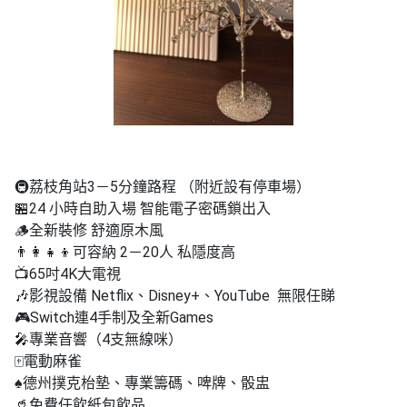
🚇荔枝角站3－5分鐘路程 （附近設有停車場）
🏪24 小時自助入場 智能電子密碼鎖出入
🪵全新裝修 舒適原木風
👨‍👩‍👧‍👦可容納 2－20人 私隱度高
📺65吋4K大電視
🎶影視設備 Netflix、Disney+、YouTube
無限任睇
🎮Switch連4手制及全新Games
🎤專業音響（4支無線咪）
🀄️電動麻雀
♠️德州撲克枱墊、專業籌碼、啤牌、骰盅
🥤免費任飲紙包飲品