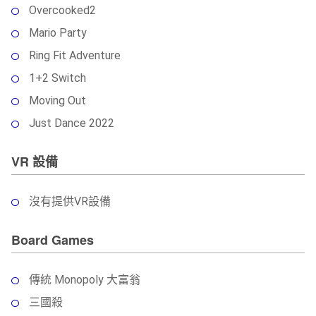
Overcooked2
Mario Party
Ring Fit Adventure
1+2 Switch
Moving Out
Just Dance 2022
VR 設備
沒有提供VR設備
Board Games
傳統 Monopoly 大富翁
三國殺