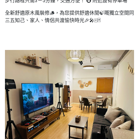
步行路程只需3－5分鐘，交通方便！ 🚇
附近設有停車場
拖
餐
全新舒適原木風裝修🪵，
為您提供舒適休閒🍃嘅獨立空間同
廳
三五知己、家人、情侶共渡愉快時光🎉🎤🀄️🃏
B
B
Q
場
地
新
奇
玩
樂
體
驗
手
作