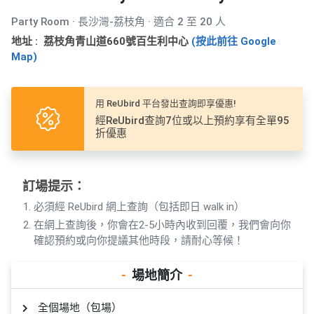
產
Party Room · 長沙灣-荔枝角 · 適合 2 至 20 人
品
分
地址 : 荔枝角青山道660號百生利中心
(按此前往 Google
Map)
類
用 ReUbird 平台發出查詢即享優惠!
活
P
經ReUbird查詢7位或以上預約享有全單95
動
a
折優惠
類
r
型
t
y
訂場提示：
R
活
搞
o
必須經 ReUbird 網上查詢（包括即日 walk in）
動
P
o
在網上查詢後，你會在2-5小時內收到回覆，我們會向你
攻
a
m
確認預約或向你提議其他時段，請耐心等候！
略
r
到
t
-
場地簡介
-
會
y
會
活
美
全個場地（包場）