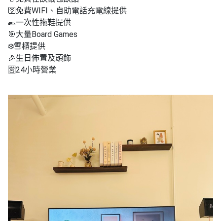
🛜免費WIFI、自助電話充電線提供
🥿一次性拖鞋提供
🎯大量Board Games
❄️雪櫃提供
🎉生日佈置及頭飾
🈺️24小時營業