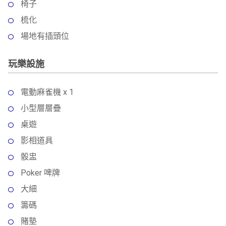
椅子
梳化
場地有插頭位
玩樂設施
電動麻雀機 x 1
小型層層疊
桌遊
影相道具
骰盅
Poker 啤牌
大細
籌碼
賭墊