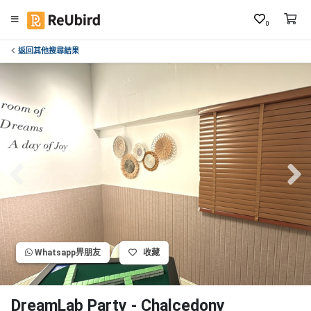
0
返回其他搜尋結果
繁
中
E
N
登
入
註
冊
Whatsapp畀朋友
收藏
服
務
及
DreamLab Party - Chalcedony