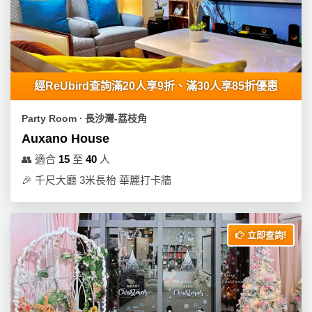
工
作
坊
戶
經ReUbird查詢滿20人享9折、滿30人享85折優惠
外
玩
Party Room ∙ 長沙灣-荔枝角
樂
Auxano House
遊
👥
適合
15
至
40
人
艇
🎉
千尺大廳 3米長枱 華麗打卡牆
出
租
立即查詢!