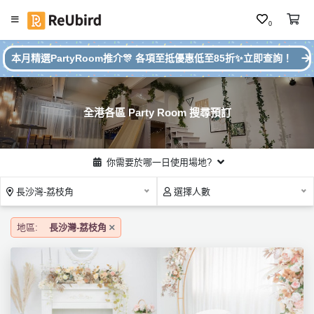
0
#
繁
本月精選PartyRoom推介🎊 各項至抵優惠低至85折✨立即查詢！
本
中
月
E
P
N
ar
全港各區 Party Room 搜尋預訂
ty
R
o
登
你需要於哪一日使用場地?
o
入
m
長沙灣-荔枝角
選擇人數
推
註
介
冊
地區:
長沙灣-荔枝角
服
務
及