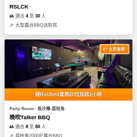
RSLCK
👥
適合
4
至
30
人
🎉
大型露台BBQ派對房
立即查詢!
經ReUbird查詢20位加送1小時
Party Room ∙ 長沙灣-荔枝角
晚吹Talker BBQ
👥
適合
8
至
80
人
🎉
荔枝角2000尺露台BBQ