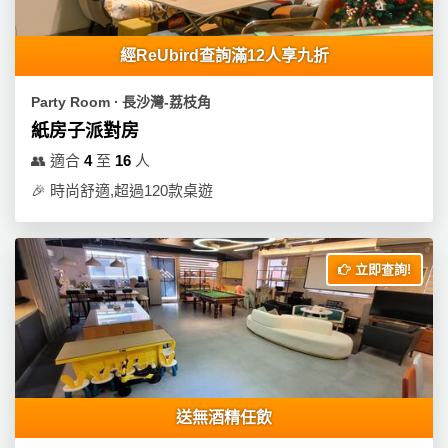
經ReUbird查詢滿12人享九折
Party Room ∙ 長沙灣-荔枝角
紙房子派對房
👥
適合
4
至
16
人
🎉
時尚舒適,超過120款桌遊
立即查詢!
送無酒精任飲