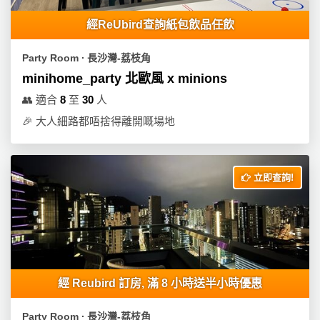
經ReUbird查詢紙包飲品任飲
Party Room ∙ 長沙灣-荔枝角
minihome_party 北歐風 x minions
👥
適合
8
至
30
人
🎉
大人細路都唔捨得離開嘅場地
立即查詢!
經 Reubird 訂房, 滿 8 小時送半小時優惠
Party Room ∙ 長沙灣-荔枝角