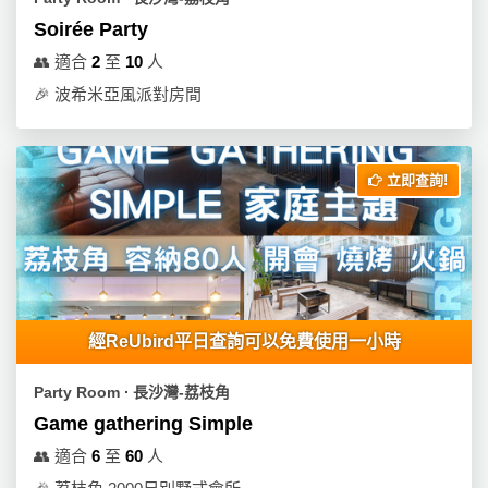
Soirée Party
👥
適合
2
至
10
人
🎉
波希米亞風派對房間
立即查詢!
經ReUbird平日查詢可以免費使用一小時
Party Room ∙ 長沙灣-荔枝角
Game gathering Simple
👥
適合
6
至
60
人