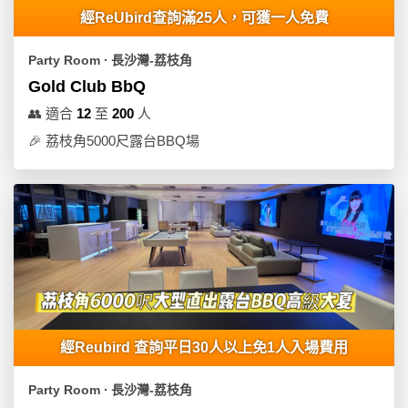
員
朋
動
食
經ReUbird查詢滿25人，可獲一人免費
計
友
攻
劃
特
聚
略
Party Room ∙ 長沙灣-荔枝角
色
會
Gold Club BbQ
蛋
社
慶
會
👥
適合
12
至
200
人
糕
交
祝
員
🎉
荔枝角5000尺露台BBQ場
軟
花
生
需
件
束
日
知
及
拍
花
拖
夾
藝
時
禮
聯
企
間
品
絡
業
神
我
/
訂
器
們
公
經Reubird 查詢平日30人以上免1人入場費用
製
關
司
情
禮
於
活
侶
Party Room ∙ 長沙灣-荔枝角
物
我