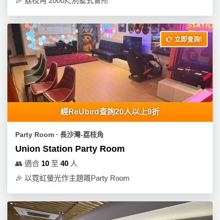
🎉
荔枝角 2000尺別墅式會所
立即查詢!
經ReUbird查詢20人以上9折
Party Room ∙ 長沙灣-荔枝角
Union Station Party Room
👥
適合
10
至
40
人
🎉
以霓虹螢光作主題嘅Party Room