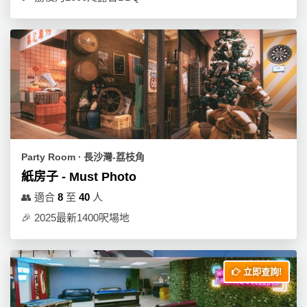
Party Room ∙ 長沙灣-荔枝角
紙房子 - Must Photo
👥
適合
8
至
40
人
🎉
2025最新1400呎場地
立即查詢!