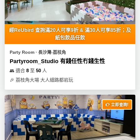
經ReUbird 查詢滿20人可享9折 & 滿30人可享85折；及
紙包飲品任飲
Party Room ∙ 長沙灣-荔枝角
Partyroom_Studio 有錢任性冇錢生性
👥
適合
8
至
50
人
🎉
荔枝角大場 大人細路都岩玩
立即查詢!