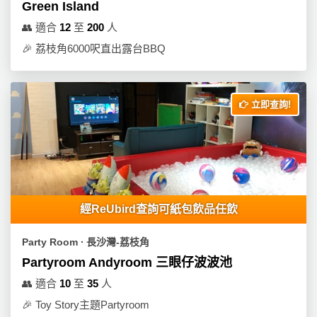
動
心
Green Island
們
場
願
👥
適合
12
至
200
人
婚
地
清
🎉
荔枝角6000呎直出露台BBQ
禮
佈
單
置
親
用
子
品
立即查詢!
活
動
即
食
即
煮
系
經ReUbird查詢可紙包飲品任飲
列
Party Room ∙ 長沙灣-荔枝角
聚
Partyroom Andyroom 三眼仔波波池
會
👥
適合
10
至
35
人
及
拍
🎉
Toy Story主題Partyroom