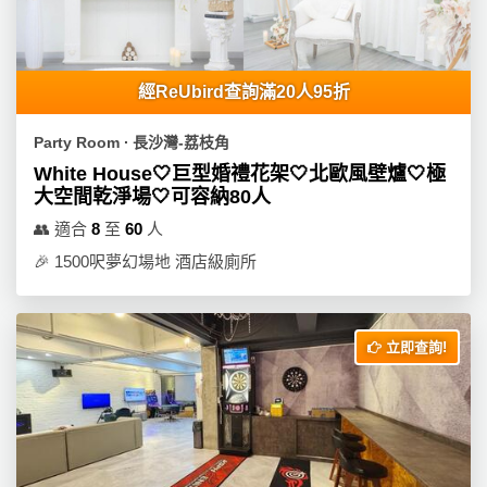
產
品
分
類
經ReUbird查詢滿20人95折
Party Room ∙ 長沙灣-荔枝角
活
P
White House🤍巨型婚禮花架🤍北歐風壁爐🤍極
動
a
大空間乾淨場🤍可容納80人
類
r
👥
適合
8
至
60
人
型
t
🎉
1500呎夢幻場地 酒店級廁所
y
R
活
搞
o
動
P
o
立即查詢!
攻
a
m
略
r
到
t
會
y
會
活
美