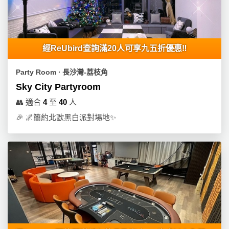
經ReUbird查詢滿20人可享九五折優惠‼️
Party Room ∙ 長沙灣-荔枝角
Sky City Partyroom
👥
適合
4
至
40
人
🎉
🌌簡約北歐黑白派對場地✨