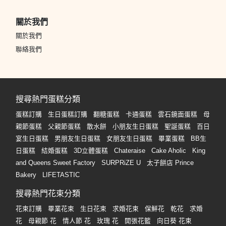
關於我們
關於我們
聯絡我們
搜尋熱門蛋糕分類
蛋糕訂購
生日蛋糕訂購
翻糖蛋糕
卡通蛋糕
雲石鏡面蛋糕
母
親節蛋糕
父親節蛋糕
散水餅
小朋友生日蛋糕
聖誕蛋糕
百日
宴生日蛋糕
男朋友生日蛋糕
女朋友生日蛋糕
畢業蛋糕
BB生
日蛋糕
結婚蛋糕
3D立體蛋糕
Chateraise
Cake Aholic
King
and Queens Sweet Factory
SURPRiZE U
太子餅店 Prince
Bakery
LIFETASTIC
搜尋熱門花束分類
花束訂購
畢業花束
生日花束
求婚花束
保鮮花
乾花
求婚
花
母親節 花
情人節 花
玫瑰 花
開張花籃
向日葵 花束