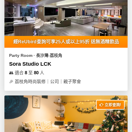
經ReUbird查詢可享25人或以上95折 送無酒精飲品
Party Room ∙ 長沙灣-荔枝角
Sora Studio LCK
👥
適合
8
至
80
人
🎉
荔枝角時尚裝修｜公司｜親子聚會
立即查詢!