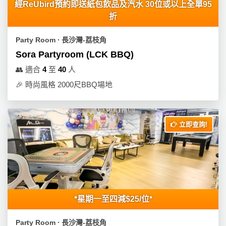
經ReUbird預約即送紙包飲品及汽水 30位或以上全單95
折
Party Room ∙ 長沙灣-荔枝角
Sora Partyroom (LCK BBQ)
👥
適合
4
至
40
人
🎉
時尚風格 2000尺BBQ場地
立即查詢!
*星期一至四減$25/位*
Party Room ∙ 長沙灣-荔枝角