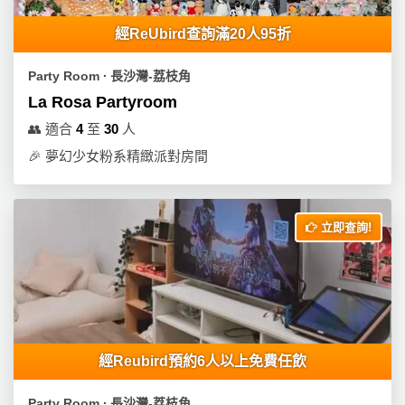
經ReUbird查詢滿20人95折
Party Room ∙ 長沙灣-荔枝角
La Rosa Partyroom
👥
適合
4
至
30
人
🎉
夢幻少女粉系精緻派對房間
立即查詢!
經Reubird預約6人以上免費任飲
Party Room ∙ 長沙灣-荔枝角