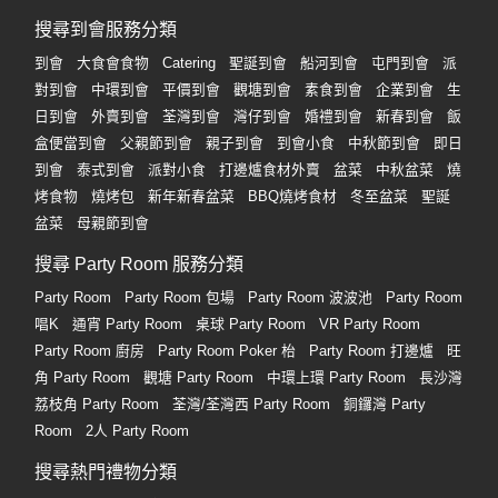
搜尋到會服務分類
到會
大食會食物
Catering
聖誕到會
船河到會
屯門到會
派
對到會
中環到會
平價到會
觀塘到會
素食到會
企業到會
生
日到會
外賣到會
荃灣到會
灣仔到會
婚禮到會
新春到會
飯
盒便當到會
父親節到會
親子到會
到會小食
中秋節到會
即日
到會
泰式到會
派對小食
打邊爐食材外賣
盆菜
中秋盆菜
燒
烤食物
燒烤包
新年新春盆菜
BBQ燒烤食材
冬至盆菜
聖誕
盆菜
母親節到會
搜尋 Party Room 服務分類
Party Room
Party Room 包場
Party Room 波波池
Party Room
唱K
通宵 Party Room
桌球 Party Room
VR Party Room
Party Room 廚房
Party Room Poker 枱
Party Room 打邊爐
旺
角 Party Room
觀塘 Party Room
中環上環 Party Room
長沙灣
荔枝角 Party Room
荃灣/荃灣西 Party Room
銅鑼灣 Party
Room
2人 Party Room
搜尋熱門禮物分類