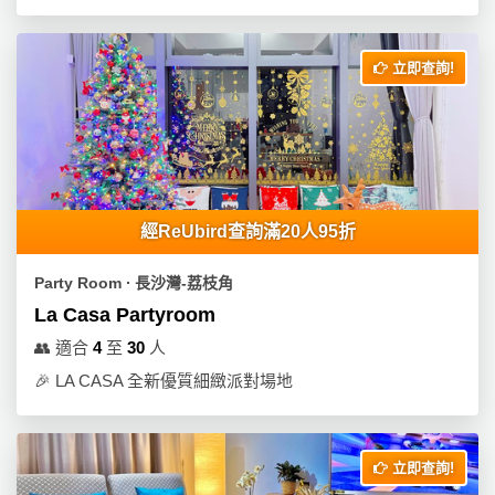
拖
餐
廳
立即查詢!
B
B
Q
場
經ReUbird查詢滿20人95折
地
新
Party Room ∙ 長沙灣-荔枝角
奇
La Casa Partyroom
玩
👥
適合
4
至
30
人
樂
🎉
LA CASA 全新優質細緻派對場地
體
驗
手
立即查詢!
作