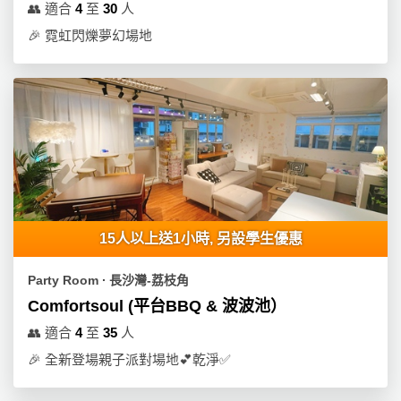
👥
適合
4
至
30
人
🎉
霓虹閃爍夢幻場地
15人以上送1小時, 另設學生優惠
Party Room ∙ 長沙灣-荔枝角
Comfortsoul (平台BBQ & 波波池）
👥
適合
4
至
35
人
🎉
全新登場親子派對場地💕乾淨✅