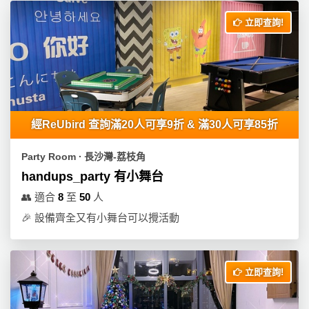
立即查詢!
經ReUbird 查詢滿20人可享9折 & 滿30人可享85折
Party Room ∙ 長沙灣-荔枝角
handups_party 有小舞台
👥
適合
8
至
50
人
🎉
設備齊全又有小舞台可以攪活動
立即查詢!