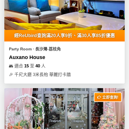
工
作
坊
戶
經ReUbird查詢滿20人享9折、滿30人享85折優惠
外
玩
Party Room ∙ 長沙灣-荔枝角
樂
Auxano House
遊
👥
適合
15
至
40
人
艇
🎉
千尺大廳 3米長枱 華麗打卡牆
出
租
立即查詢!