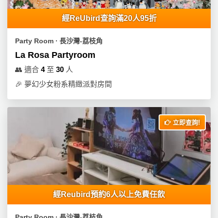
經ReUbird查詢滿20人95折
Party Room ∙ 長沙灣-荔枝角
La Rosa Partyroom
👥
適合
4
至
30
人
🎉
夢幻少女粉系精緻派對房間
立即查詢!
經Reubird預約6人以上免費任飲
Party Room ∙ 長沙灣-荔枝角