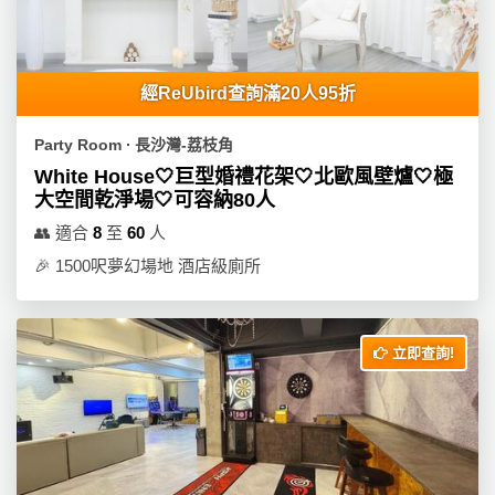
產
品
分
類
經ReUbird查詢滿20人95折
Party Room ∙ 長沙灣-荔枝角
活
P
White House🤍巨型婚禮花架🤍北歐風壁爐🤍極
動
a
大空間乾淨場🤍可容納80人
類
r
👥
適合
8
至
60
人
型
t
🎉
1500呎夢幻場地 酒店級廁所
y
R
活
搞
o
動
P
o
立即查詢!
攻
a
m
略
r
到
t
會
y
會
活
美