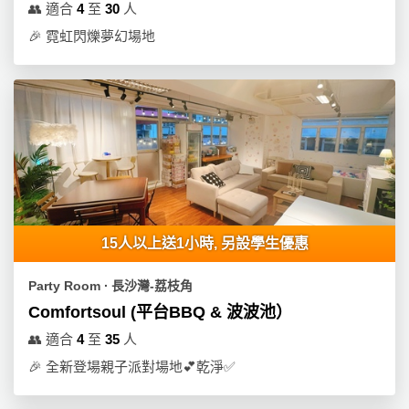
👥
適合
4
至
30
人
🎉
霓虹閃爍夢幻場地
15人以上送1小時, 另設學生優惠
Party Room ∙ 長沙灣-荔枝角
Comfortsoul (平台BBQ & 波波池）
👥
適合
4
至
35
人
🎉
全新登場親子派對場地💕乾淨✅