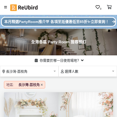
0
#
繁
本月精選PartyRoom推介🎊 各項至抵優惠低至85折✨立即查詢！
本
中
月
E
P
N
ar
全港各區 Party Room 搜尋預訂
ty
R
o
登
你需要於哪一日使用場地?
o
入
m
長沙灣-荔枝角
選擇人數
推
註
介
冊
地區:
長沙灣-荔枝角
服
務
及