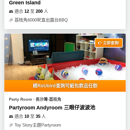
動
心
Green Island
們
場
願
👥
適合
12
至
200
人
婚
地
清
🎉
荔枝角6000呎直出露台BBQ
禮
佈
單
置
親
用
子
品
立即查詢!
活
動
即
食
即
煮
系
經ReUbird查詢可紙包飲品任飲
列
Party Room ∙ 長沙灣-荔枝角
聚
Partyroom Andyroom 三眼仔波波池
會
👥
適合
10
至
35
人
及
拍
🎉
Toy Story主題Partyroom