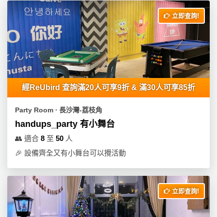
立即查詢!
經ReUbird 查詢滿20人可享9折 & 滿30人可享85折
Party Room ∙ 長沙灣-荔枝角
handups_party 有小舞台
👥
適合
8
至
50
人
🎉
設備齊全又有小舞台可以攪活動
立即查詢!