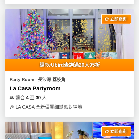
拖
餐
廳
立即查詢!
B
B
Q
場
經ReUbird查詢滿20人95折
地
新
Party Room ∙ 長沙灣-荔枝角
奇
La Casa Partyroom
玩
👥
適合
4
至
30
人
樂
🎉
LA CASA 全新優質細緻派對場地
體
驗
手
立即查詢!
作