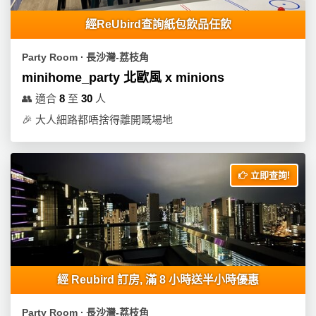
經ReUbird查詢紙包飲品任飲
Party Room ∙ 長沙灣-荔枝角
minihome_party 北歐風 x minions
👥
適合
8
至
30
人
🎉
大人細路都唔捨得離開嘅場地
立即查詢!
經 Reubird 訂房, 滿 8 小時送半小時優惠
Party Room ∙ 長沙灣-荔枝角