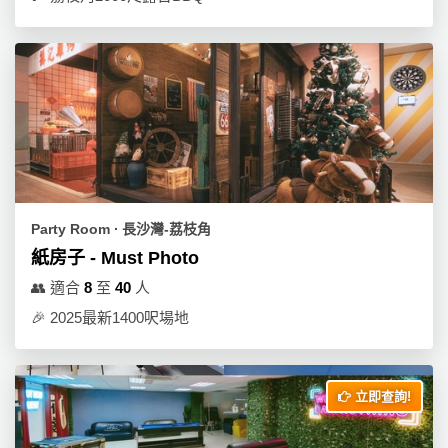
Party Room ∙ 長沙灣-荔枝角
紙房子 - Must Photo
👥
適合
8
至
40
人
🎉
2025最新1400呎場地
立即查詢!