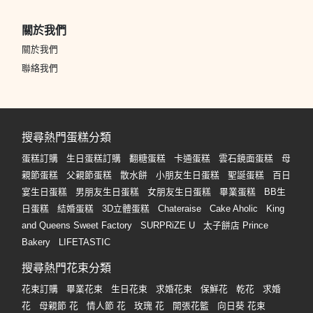
關於我們
關於我們
聯絡我們
搜尋熱門蛋糕分類
蛋糕訂購
生日蛋糕訂購
翻糖蛋糕
卡通蛋糕
雲石鏡面蛋糕
母
親節蛋糕
父親節蛋糕
散水餅
小朋友生日蛋糕
聖誕蛋糕
百日
宴生日蛋糕
男朋友生日蛋糕
女朋友生日蛋糕
畢業蛋糕
BB生
日蛋糕
結婚蛋糕
3D立體蛋糕
Chateraise
Cake Aholic
King
and Queens Sweet Factory
SURPRiZE U
太子餅店 Prince
Bakery
LIFETASTIC
搜尋熱門花束分類
花束訂購
畢業花束
生日花束
求婚花束
保鮮花
乾花
求婚
花
母親節 花
情人節 花
玫瑰 花
開張花籃
向日葵 花束