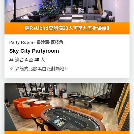
經ReUbird查詢滿20人可享九五折優惠‼️
Party Room ∙ 長沙灣-荔枝角
Sky City Partyroom
👥
適合
4
至
40
人
🎉
🌌簡約北歐黑白派對場地✨