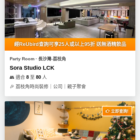
經ReUbird查詢可享25人或以上95折 送無酒精飲品
Party Room ∙ 長沙灣-荔枝角
Sora Studio LCK
👥
適合
8
至
80
人
🎉
荔枝角時尚裝修｜公司｜親子聚會
立即查詢!