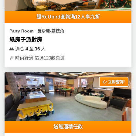
經ReUbird查詢滿12人享九折
Party Room ∙ 長沙灣-荔枝角
紙房子派對房
👥
適合
4
至
16
人
🎉
時尚舒適,超過120款桌遊
立即查詢!
送無酒精任飲