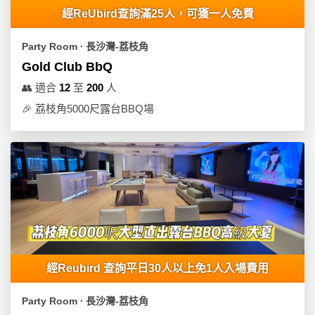
員
朋
動
食
經ReUbird查詢滿25人，可獲一人免費
計
友
攻
劃
特
聚
略
Party Room ∙ 長沙灣-荔枝角
色
會
Gold Club BbQ
蛋
社
慶
會
👥
適合
12
至
200
人
糕
交
祝
員
🎉
荔枝角5000尺露台BBQ場
軟
花
生
需
件
束
日
知
及
拍
花
拖
夾
藝
時
禮
聯
企
間
品
絡
業
神
我
/
訂
器
們
公
經Reubird 查詢平日30人以上免1人入場費用
製
關
司
情
禮
於
活
侶
Party Room ∙ 長沙灣-荔枝角
物
我