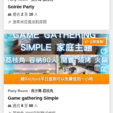
Soirée Party
👥
適合
2
至
10
人
🎉
波希米亞風派對房間
立即查詢!
經ReUbird平日查詢可以免費使用一小時
Party Room ∙ 長沙灣-荔枝角
Game gathering Simple
👥
適合
6
至
60
人