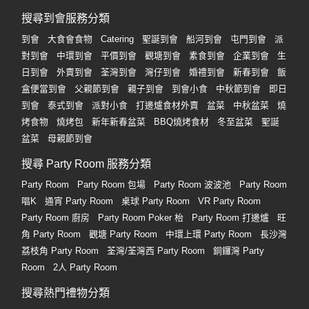
搜尋到會服務分類
到會
大食會食物
Catering
聖誕到會
船河到會
屯門到會
派
對到會
中環到會
平價到會
觀塘到會
素食到會
企業到會
生
日到會
外賣到會
荃灣到會
灣仔到會
婚禮到會
新春到會
飯
盒便當到會
父親節到會
親子到會
到會小食
中秋節到會
即日
到會
泰式到會
派對小食
打邊爐食材外賣
盆菜
中秋盆菜
燒
烤食物
燒烤包
新年新春盆菜
BBQ燒烤食材
冬至盆菜
聖誕
盆菜
母親節到會
搜尋 Party Room 服務分類
Party Room
Party Room 包場
Party Room 波波池
Party Room
唱K
通宵 Party Room
桌球 Party Room
VR Party Room
Party Room 廚房
Party Room Poker 枱
Party Room 打邊爐
旺
角 Party Room
觀塘 Party Room
中環上環 Party Room
長沙灣
荔枝角 Party Room
荃灣/荃灣西 Party Room
銅鑼灣 Party
Room
2人 Party Room
搜尋熱門禮物分類