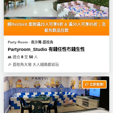
經ReUbird 查詢滿20人可享9折 & 滿30人可享85折；及
紙包飲品任飲
Party Room ∙ 長沙灣-荔枝角
Partyroom_Studio 有錢任性冇錢生性
👥
適合
8
至
50
人
🎉
荔枝角大場 大人細路都岩玩
立即查詢!