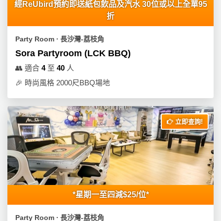
經ReUbird預約即送紙包飲品及汽水 30位或以上全單95
折
Party Room ∙ 長沙灣-荔枝角
Sora Partyroom (LCK BBQ)
👥
適合
4
至
40
人
🎉
時尚風格 2000尺BBQ場地
立即查詢!
*星期一至四減$25/位*
Party Room ∙ 長沙灣-荔枝角