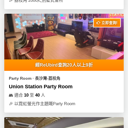
🎉
荔枝角 2000尺別墅式會所
立即查詢!
經ReUbird查詢20人以上9折
Party Room ∙ 長沙灣-荔枝角
Union Station Party Room
👥
適合
10
至
40
人
🎉
以霓虹螢光作主題嘅Party Room