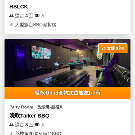
RSLCK
👥
適合
4
至
30
人
🎉
大型露台BBQ派對房
立即查詢!
經ReUbird查詢20位加送1小時
Party Room ∙ 長沙灣-荔枝角
晚吹Talker BBQ
👥
適合
8
至
80
人
🎉
荔枝角2000尺露台BBQ