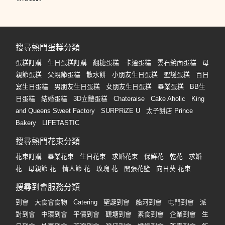
搜尋熱門蛋糕分類
蛋糕訂購
生日蛋糕訂購
翻糖蛋糕
卡通蛋糕
雲石鏡面蛋糕
母
親節蛋糕
父親節蛋糕
散水餅
小朋友生日蛋糕
聖誕蛋糕
百日
宴生日蛋糕
男朋友生日蛋糕
女朋友生日蛋糕
畢業蛋糕
BB生
日蛋糕
結婚蛋糕
3D立體蛋糕
Chateraise
Cake Aholic
King
and Queens Sweet Factory
SURPRiZE U
太子餅店 Prince
Bakery
LIFETASTIC
搜尋熱門花束分類
花束訂購
畢業花束
生日花束
求婚花束
保鮮花
乾花
求婚
花
母親節 花
情人節 花
玫瑰 花
開張花籃
向日葵 花束
搜尋到會服務分類
到會
大食會食物
Catering
聖誕到會
船河到會
屯門到會
派
對到會
中環到會
平價到會
觀塘到會
素食到會
企業到會
生