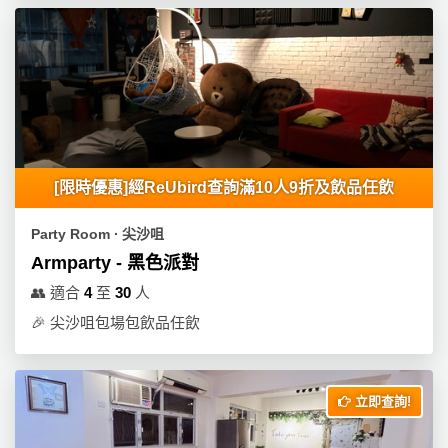
工
作
坊
戶
外
玩
樂
[限時優惠]經ReUbird查詢滿10人9折及飲品任飲
遊
Party Room ∙ 尖沙咀
艇
Armparty - 黑色派對
出
👥
適合
4
至
30
人
租
🎉
尖沙咀包場包飲品任飲
立即查詢!