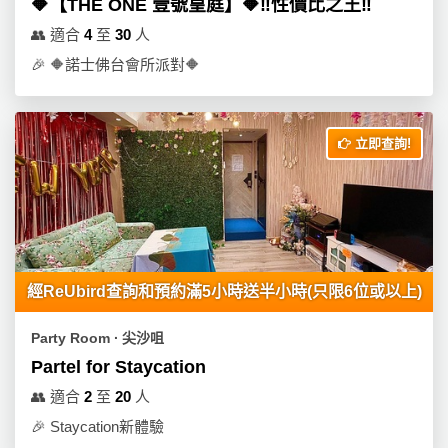
🔶【THE ONE 壹號皇庭】🔶‼️性價比之王‼️
👥
適合
4
至
30
人
🎉
🔶諾士佛台會所派對🔶
立即查詢!
經ReUbird查詢和預約滿5小時送半小時(只限6位或以上)
Party Room ∙ 尖沙咀
Partel for Staycation
👥
適合
2
至
20
人
🎉
Staycation新體驗