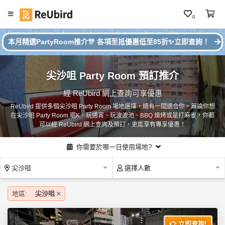
0
#
繁
本月精選PartyRoom推介🎊 各項至抵優惠低至85折✨立即查詢！
本
中
月
E
P
尖沙咀 Party Room 預訂推介
N
ar
ty
經 ReUbird 網上查詢可享優惠
R
ReUbird 提供多個尖沙咀 Party Room 場地選擇，總有一間適合你。無論你想
o
登
在尖沙咀 Party Room 唱K、玩通宵、玩波波池、BBQ 燒烤或是打麻雀，你都
o
入
可以經 ReUbird 網上查詢及預訂，更能享有專享優惠！
m
推
註
你需要於哪一日使用場地?
介
冊
尖沙咀
選擇人數
服
地區:
尖沙咀
務
及
立即查詢!