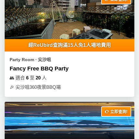
產
品
分
類
經ReUbird查詢滿15人免1人場地費用
活
P
動
a
Party Room ∙ 尖沙咀
類
r
Fancy Free BBQ Party
型
t
y
👥
適合
6
至
20
人
R
🎉
尖沙咀360夜景BBQ場
活
搞
o
動
P
o
攻
a
m
立即查詢!
略
r
到
t
會
y
會
活
美