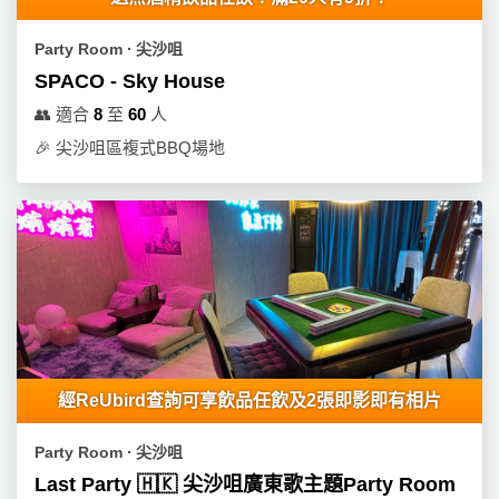
動
心
們
場
願
Party Room ∙ 尖沙咀
婚
地
清
禮
SPACO - Sky House
佈
單
置
👥
適合
8
至
60
人
親
用
🎉
尖沙咀區複式BBQ場地
子
品
活
動
即
食
即
煮
系
列
聚
經ReUbird查詢可享飲品任飲及2張即影即有相片
會
及
Party Room ∙ 尖沙咀
拍
Last Party 🇭🇰 尖沙咀廣東歌主題Party Room