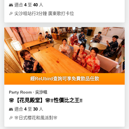
拖
👥
適合
4
至
40
人
餐
🎉
尖沙咀站行3分鐘 廣東歌打卡位
廳
B
B
Q
場
地
新
經ReUbird查詢可享免費飲品任飲
奇
玩
Party Room ∙ 尖沙咀
樂
🌸【花見殿堂】🌸‼️性價比之王‼️
體
驗
👥
適合
4
至
30
人
🎉
🌸日式櫻花和風派對🌸
手
作