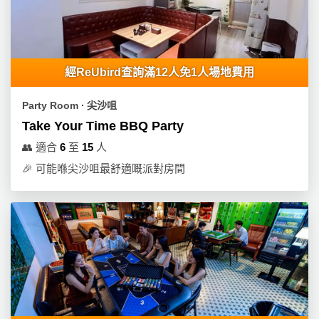
經ReUbird查詢滿12人免1人場地費用
Party Room ∙ 尖沙咀
Take Your Time BBQ Party
👥
適合
6
至
15
人
🎉
可能喺尖沙咀最舒適嘅派對房間