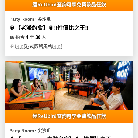
經ReUbird查詢可享免費飲品任飲
Party Room ∙ 尖沙咀
🏮【老派約會】🏮‼️性價比之王‼️
👥
適合
4
至
30
人
🎉
🇭🇰港式懷舊風格🇭🇰
經ReUbird查詢可享免費飲品任飲
Party Room ∙ 尖沙咀