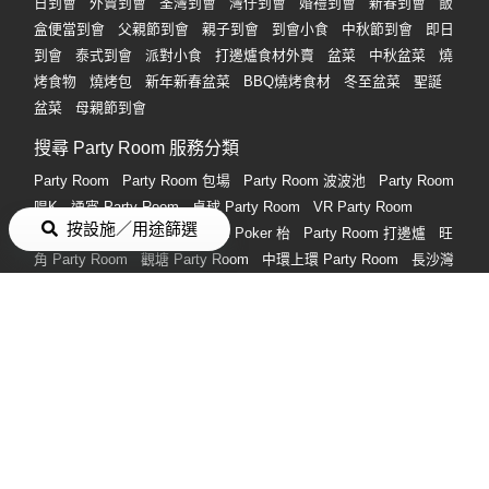
日到會
外賣到會
荃灣到會
灣仔到會
婚禮到會
新春到會
飯
盒便當到會
父親節到會
親子到會
到會小食
中秋節到會
即日
到會
泰式到會
派對小食
打邊爐食材外賣
盆菜
中秋盆菜
燒
烤食物
燒烤包
新年新春盆菜
BBQ燒烤食材
冬至盆菜
聖誕
盆菜
母親節到會
搜尋 Party Room 服務分類
Party Room
Party Room 包場
Party Room 波波池
Party Room
唱K
通宵 Party Room
桌球 Party Room
VR Party Room
按設施／用途篩選
Party Room 廚房
Party Room Poker 枱
Party Room 打邊爐
旺
角 Party Room
觀塘 Party Room
中環上環 Party Room
長沙灣
荔枝角 Party Room
荃灣/荃灣西 Party Room
銅鑼灣 Party
Room
2人 Party Room
搜尋熱門禮物分類
男朋友生日禮物
女朋友生日禮物
情人節禮物
生日禮物
畢業禮
物
朋友生日禮物
情侶禮物
實用禮物
閨蜜生日禮物
情侶週年
紀念禮物
禮物
付款方式