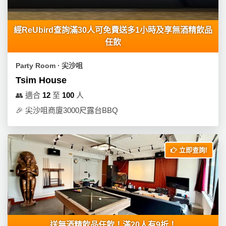
員
朋
動
食
計
友
攻
劃
特
聚
略
經ReUbird查詢滿30人可免費送多1小時及享無酒精飲品
色
會
任飲
蛋
社
慶
會
糕
Party Room ∙ 尖沙咀
交
祝
員
Tsim House
軟
花
生
需
👥
適合
12
至
100
人
件
束
日
知
及
🎉
尖沙咀商廈3000尺露台BBQ
拍
花
拖
夾
藝
時
禮
聯
立即查詢!
企
間
品
絡
業
神
我
/
訂
器
們
公
製
關
司
情
禮
於
活
侶
物
我
送無酒精飲品任飲！滿20人有9折！