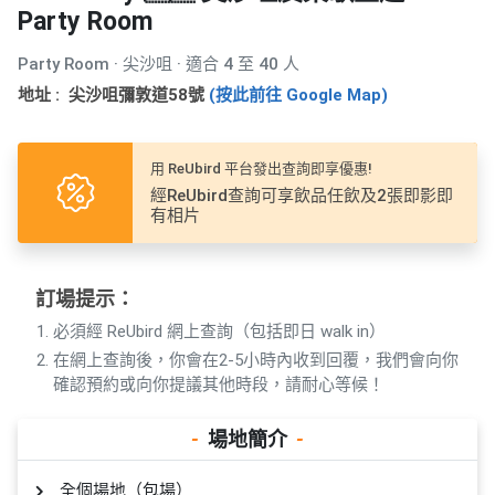
產
Party Room
品
分
Party Room · 尖沙咀 · 適合 4 至 40 人
類
地址 : 尖沙咀彌敦道58號
(按此前往 Google Map)
活
P
用 ReUbird 平台發出查詢即享優惠!
動
a
經ReUbird查詢可享飲品任飲及2張即影即
有相片
類
r
型
t
y
訂場提示：
R
活
搞
o
必須經 ReUbird 網上查詢（包括即日 walk in）
動
P
o
在網上查詢後，你會在2-5小時內收到回覆，我們會向你
攻
a
m
確認預約或向你提議其他時段，請耐心等候！
略
r
到
t
-
場地簡介
-
會
y
會
活
美
全個場地（包場）