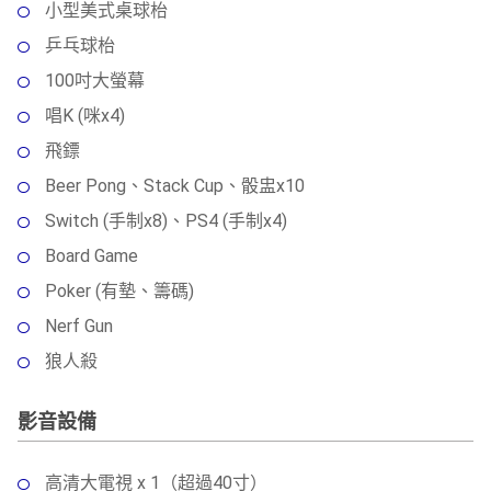
小型美式桌球枱
乒乓球枱
100吋大螢幕
唱K (咪x4)
飛鏢
Beer Pong、Stack Cup、骰盅x10
Switch (手制x8)、PS4 (手制x4)
Board Game
Poker (有墊、籌碼)
Nerf Gun
狼人殺
影音設備
高清大電視 x 1（超過40寸）