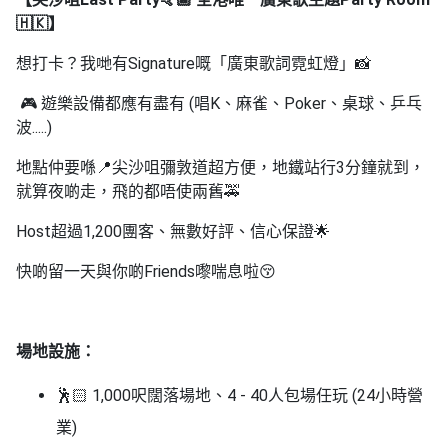
拖
🇭🇰】
餐
廳
想打卡？我哋有Signature嘅「廣東歌詞霓虹燈」📸
B
🎮 遊樂設備都應有盡有 (唱K、麻雀、Poker、桌球、乒乓
B
波.....)
Q
地點仲要喺📍尖沙咀彌敦道超方便，地鐵站行3分鐘就到，
場
就算夜啲走，飛的都唔使兩舊🚕
地
Host超過1,200團客、無數好評、信心保證🌟
新
快啲留一天與你啲Friends嚟喘息啦😚
奇
玩
樂
體
場地設施：
驗
🕺🏻 1,000呎闊落場地、4 - 40人包場任玩 (24小時營
手
業)
作