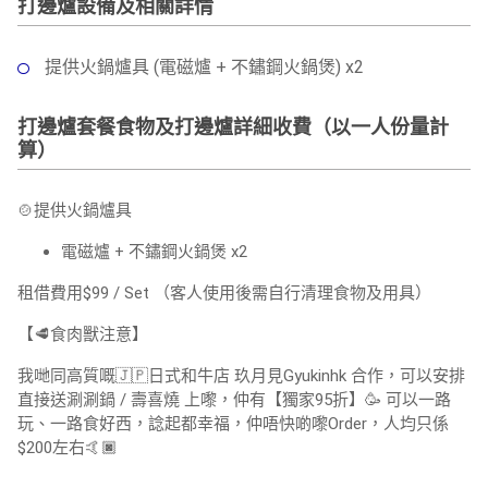
打邊爐設備及相關詳情
提供火鍋爐具 (電磁爐 + 不鏽鋼火鍋煲) x2
打邊爐套餐食物及打邊爐詳細收費（以一人份量計
算）
🍲提供火鍋爐具
電磁爐 + 不鏽鋼火鍋煲 x2
租借費用$99 / Set （客人使用後需自行清理食物及用具）
【🥩食肉獸注意】
我哋同高質嘅🇯🇵日式和牛店 玖月見Gyukinhk 合作，可以安排
直接送涮涮鍋 / 壽喜燒 上嚟，仲有【獨家95折】🥳 可以一路
玩、一路食好西，諗起都幸福，仲唔快啲嚟Order，人均只係
$200左右🤙🏿