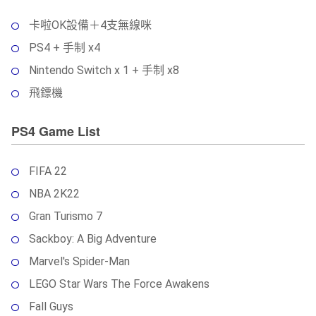
卡啦OK設備＋4支無線咪
PS4 + 手制 x4
Nintendo Switch x 1 + 手制 x8
飛鏢機
PS4 Game List
FIFA 22
NBA 2K22
Gran Turismo 7
Sackboy: A Big Adventure
Marvel's Spider-Man
LEGO Star Wars The Force Awakens
Fall Guys