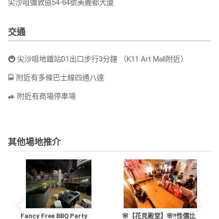
尖沙咀彌敦道54-64號美麗都大廈
交通
🚇 尖沙咀地鐵站D1出口步行3分鐘 （K11 Art Mall附近）
🚍 附近有多條巴士線四通八達
🚙 附近有商場停車場
其他場地推介
Fancy Free BBQ Party
🌸【花見殿堂】🌸‼️性價比