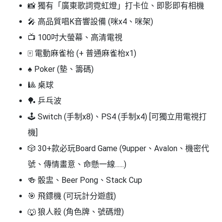
📸 獨有
「廣東歌詞霓虹燈」
打卡位、即影即有相機
工
作
🎤 高品質唱K音響設備 (咪x4、咪架)
坊
📺 100吋大螢幕、高清電視
🀄 電動麻雀枱 (+ 普通麻雀枱x1)
戶
外
♠️ Poker (墊、籌碼)
玩
🎱 桌球
樂
🏓 乒乓波
遊
🕹️ Switch (手制x8)、PS4 (手制x4)
[可獨立用電視打
艇
機]
出
租
🎲 30+款必玩Board Game
(9upper、Avalon、機密代
號、傳情畫意、命懸一線......)
🍻 骰盅、Beer Pong、Stack Cup
🎯 飛鏢機 (可玩計分遊戲)
🐺 狼人殺 (角色牌、號碼燈)