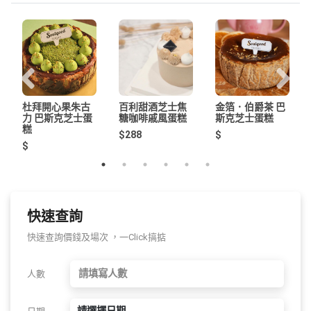
杜拜開心果朱古
百利甜酒芝士焦
金箔．伯爵茶 巴
力 巴斯克芝士蛋
糖咖啡戚風蛋糕
斯克芝士蛋糕
糕
$288
$
$
快速查詢
快速查詢價錢及場次 ，一Click搞掂
人數