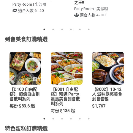
之王‼️
Party Room | 尖沙咀
Party Room | 尖沙咀
適合人數 6 - 20
適合人數 4 - 30
到會美食訂購精選
【D100 自由配
【E001 自由配
【B002】10-12
搭】 超值自由到
搭】精選 Party
人 滋味誘惑美食
會散叫系列
星馬美食到會散
到會套餐
叫系列
每份 $83.6 起
$1,767
每份 $135 起
特色蛋糕訂購精選