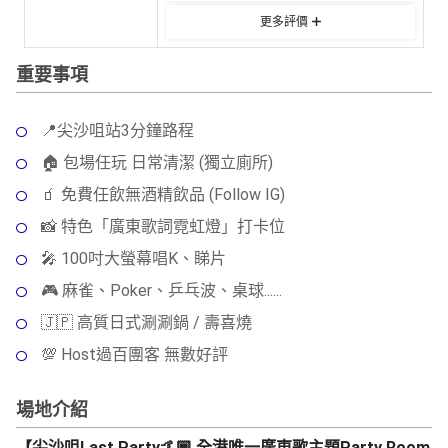
動
心
們
更多評價
場
願
婚
地
清
禮
重要事項
佈
單
置
親
用
📍尖沙咀站3分鐘路程
子
品
活
🏠 包場任玩 日常清潔 (獨立廁所)
動
即
🧃 免費任飲無酒精飲品 (Follow IG)
食
📸 特色「廣東歌詞霓虹燈」打卡位
即
🎤 100吋大螢幕唱K、睇片
煮
系
🎮 麻雀、Poker、乒乓波、桌球......
列
🇯🇵 高質日式涮涮鍋 / 壽喜燒
聚
💯 Host過百團客 無數好評
會
及
場地介紹
拍
【尖沙咀Last Party🤙🏿 全港唯一廣東歌主題Party Room