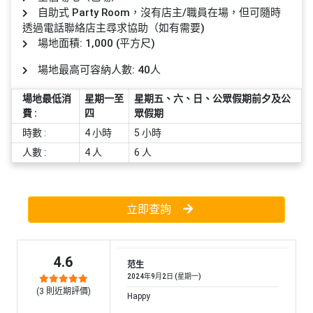
員
朋
動
食
自助式 Party Room，沒有店主/職員在場，但可隨時
計
友
攻
透過電話聯絡店主尋求協助（如有需要)
劃
特
聚
略
場地面積: 1,000 (平方尺)
色
會
場地最高可容納人數: 40人
蛋
社
慶
會
糕
場地最低消
星期一至
星期五、六、日、公眾假期前夕及公
交
祝
員
費 :
四
眾假期
軟
花
生
需
時數 :
4 小時
5 小時
件
束
日
知
及
人數 :
4 人
6 人
拍
花
拖
夾
藝
時
禮
聯
立即查詢
企
間
品
絡
業
神
我
/
訂
器
們
4.6
公
范生
製
關
2024年9月2日 (星期一)
司
情
禮
於
(
3
則近期評價)
活
侶
Happy
物
我