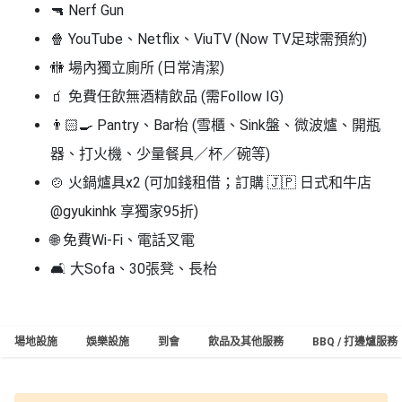
🔫 Nerf Gun
🍿 YouTube、Netflix、ViuTV (Now TV足球需預約)
🚻 場內獨立廁所 (日常清潔)
🧃 免費任飲無酒精飲品 (需Follow IG)
👨🏻‍🍳 Pantry、Bar枱 (
雪櫃、Sink盤、微波爐、開瓶
器、打火機、少量餐具／杯／碗等)
🍲 火鍋爐具x2
(可加錢租借；訂購 🇯🇵 日式和牛店
@gyukinhk 享獨家95折)
🌐 免費Wi-Fi、電話叉電
🛋️ 大Sofa、30張凳、長枱
場地設施
娛樂設施
到會
飲品及其他服務
BBQ / 打邊爐服務