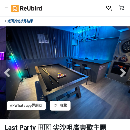
0
返回其他搜尋結果
繁
中
E
N
登
入
註
冊
Whatsapp畀朋友
收藏
服
務
及
Last Party 🇭🇰 尖沙咀廣東歌主題