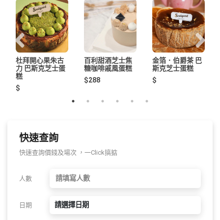
杜拜開心果朱古
百利甜酒芝士焦
金箔．伯爵茶 巴
力 巴斯克芝士蛋
糖咖啡戚風蛋糕
斯克芝士蛋糕
糕
$288
$
$
快速查詢
快速查詢價錢及場次 ，一Click搞掂
人數
請選擇日期
日期