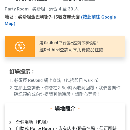
產
Party Room · 尖沙咀 · 適合 4 至 30 人
品
分
地址 : 尖沙咀金巴利街7-15號安聯大廈
(按此前往 Google
Map)
類
用 ReUbird 平台發出查詢即享優惠!
活
P
經ReUbird查詢可享免費飲品任飲
動
a
類
r
型
t
y
訂場提示：
R
必須經 ReUbird 網上查詢（包括即日 walk in）
活
搞
o
在網上查詢後，你會在2-5小時內收到回覆，我們會向你
動
P
o
確認預約或向你提議其他時段，請耐心等候！
攻
a
m
略
r
-
場地簡介
-
到
t
會
y
全個場地（包場）
會
活
美
自助式 Party Room，沒有店主/職員在場，但可隨時