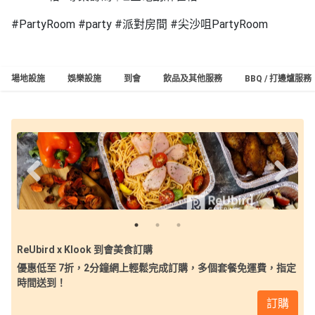
工
#PartyRoom #party #派對房間 #尖沙咀PartyRoom
作
坊
戶
場地設施
娛樂設施
到會
飲品及其他服務
BBQ / 打邊爐服務
外
玩
樂
遊
艇
出
租
ReUbird x Klook 到會美食訂購
優惠低至 7折，2分鐘網上輕鬆完成訂購，多個套餐免運費，指定
時間送到！
訂購