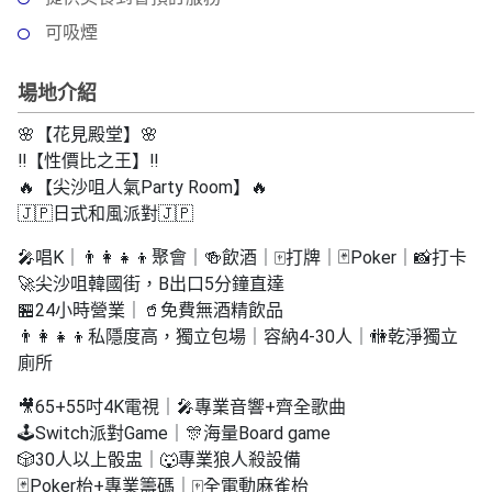
拖
餐
可吸煙
廳
場地介紹
B
B
🌸【花見殿堂】🌸
Q
‼️【性價比之王】‼️
🔥【尖沙咀人氣Party Room】🔥
場
🇯🇵日式和風派對🇯🇵
地
🎤唱K｜👨‍👩‍👧‍👦聚會｜🍻飲酒｜🀄️打牌｜🃏Poker｜📸打卡
新
🚀尖沙咀韓國街，B出口5分鐘直達
奇
🏪24小時營業｜🥤免費無酒精飲品
玩
👨‍👩‍👧‍👦私隱度高，獨立包場｜容納4-30人｜🚻乾淨獨立
樂
廁所
體
🎥65+55吋4K電視｜🎤專業音響+齊全歌曲
驗
🕹Switch派對Game｜🎊海量Board game
手
🎲30人以上骰盅｜🐺專業狼人殺設備
作
🃏Poker枱+專業籌碼｜🀄️全電動麻雀枱