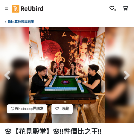
0
返回其他搜尋結果
繁
中
E
N
登
入
註
冊
Whatsapp畀朋友
收藏
服
務
及
🌸【花見殿堂】🌸‼️性價比之王‼️