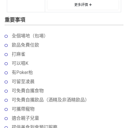
動
心
們
更多評價
場
願
婚
地
清
重要事項
禮
佈
單
置
親
用
全個場地（包場）
子
品
飲品免費任飲
活
動
打麻雀
即
食
可以唱K
即
有Poker枱
煮
可留至凌晨
系
列
可免費自攜食物
可免費自攜飲品（酒精及非酒精飲品）
聚
會
可攜帶寵物
及
適合親子兒童
拍
提供美食到會預訂服務