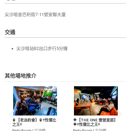
尖沙咀金巴利街7-11號安聯大廈
交通
尖沙咀站B2出口步行5分鐘
其他場地推介
🏮【老派約會】🏮‼️性價比
🔶【THE ONE 壹號皇庭】
之王‼️
🔶‼️性價比之王‼️
Party Room | 尖沙咀
Party Room | 尖沙咀