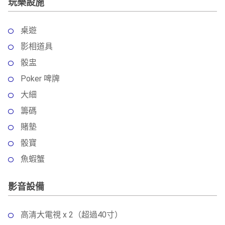
玩樂設施
桌遊
影相道具
骰盅
Poker 啤牌
大細
籌碼
賭墊
骰寶
魚蝦蟹
影音設備
高清大電視 x 2（超過40寸）