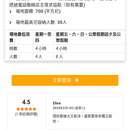
員
朋
動
食
透過電話聯絡店主尋求協助（如有需要)
計
友
攻
場地面積: 700 (平方尺)
劃
特
聚
略
場地最高可容納人數: 30人
色
會
蛋
場地最低消
星期一至
星期五、六、日、公眾假期前夕及公
社
慶
會
糕
費 :
四
眾假期
交
祝
員
時數 :
4 小時
4 小時
軟
花
生
需
件
束
日
知
人數 :
4 人
8 人
及
拍
花
拖
夾
藝
立即查詢
時
禮
聯
企
間
品
絡
業
神
我
4.5
/
訂
器
Elise
們
2024年2月14日 (星期三)
公
製
關
(
1
則近期評價)
司
情
間房都幾大又乾淨，最緊要係有獨立廁
禮
於
所。
活
侶
物
我