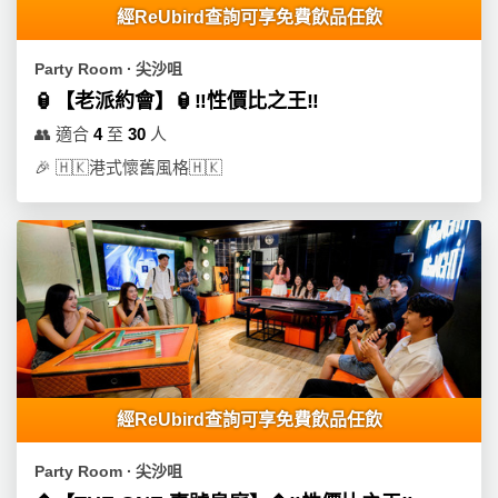
經ReUbird查詢可享免費飲品任飲
Party Room ∙ 尖沙咀
🏮【老派約會】🏮‼️性價比之王‼️
👥
適合
4
至
30
人
🎉
🇭🇰港式懷舊風格🇭🇰
經ReUbird查詢可享免費飲品任飲
Party Room ∙ 尖沙咀