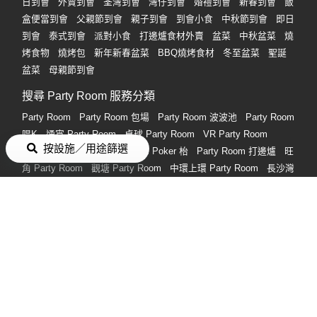
日到會
外賣到會
荃灣到會
灣仔到會
婚禮到會
新春到會
飯
盒便當到會
父親節到會
親子到會
到會小食
中秋節到會
即日
到會
泰式到會
派對小食
打邊爐食材外賣
盆菜
中秋盆菜
燒
烤食物
燒烤包
新年新春盆菜
BBQ燒烤食材
冬至盆菜
聖誕
盆菜
母親節到會
搜尋 Party Room 服務分類
Party Room
Party Room 包場
Party Room 波波池
Party Room
唱K
通宵 Party Room
桌球 Party Room
VR Party Room
按設施／用途篩選
Party Room 廚房
Party Room Poker 枱
Party Room 打邊爐
旺
角 Party Room
觀塘 Party Room
中環上環 Party Room
長沙灣
荔枝角 Party Room
荃灣/荃灣西 Party Room
銅鑼灣 Party
Room
2人 Party Room
搜尋熱門禮物分類
男朋友生日禮物
女朋友生日禮物
情人節禮物
生日禮物
畢業禮
物
朋友生日禮物
情侶禮物
實用禮物
閨蜜生日禮物
情侶週年
紀念禮物
禮物
付款方式