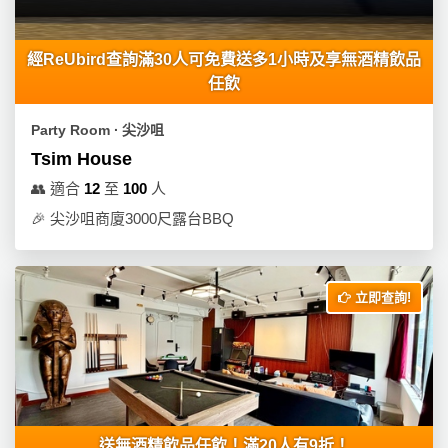
員
朋
動
食
計
友
攻
劃
特
聚
略
經ReUbird查詢滿30人可免費送多1小時及享無酒精飲品
色
會
任飲
蛋
社
慶
會
糕
Party Room ∙ 尖沙咀
交
祝
員
Tsim House
軟
花
生
需
👥
適合
12
至
100
人
件
束
日
知
及
🎉
尖沙咀商廈3000尺露台BBQ
拍
花
拖
夾
藝
時
禮
聯
立即查詢!
企
間
品
絡
業
神
我
/
訂
器
們
公
製
關
司
情
禮
於
活
侶
物
我
送無酒精飲品任飲！滿20人有9折！