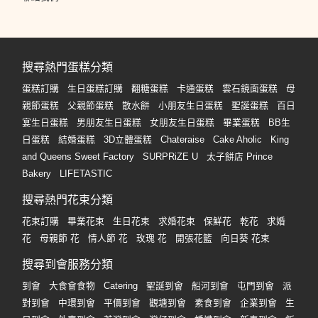
搜尋熱門蛋糕分類
蛋糕訂購
生日蛋糕訂購
翻糖蛋糕
卡通蛋糕
雲石鏡面蛋糕
母
親節蛋糕
父親節蛋糕
散水餅
小朋友生日蛋糕
聖誕蛋糕
百日
宴生日蛋糕
男朋友生日蛋糕
女朋友生日蛋糕
畢業蛋糕
BB生
日蛋糕
結婚蛋糕
3D立體蛋糕
Chateraise
Cake Aholic
King
and Queens Sweet Factory
SURPRiZE U
太子餅店 Prince
Bakery
LIFETASTIC
搜尋熱門花束分類
花束訂購
畢業花束
生日花束
求婚花束
保鮮花
乾花
求婚
花
母親節 花
情人節 花
玫瑰 花
開張花籃
向日葵 花束
搜尋到會服務分類
到會
大食會食物
Catering
聖誕到會
船河到會
屯門到會
派
對到會
中環到會
平價到會
觀塘到會
素食到會
企業到會
生