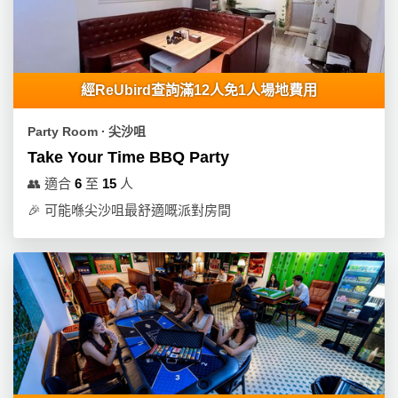
經ReUbird查詢滿12人免1人場地費用
Party Room ∙ 尖沙咀
Take Your Time BBQ Party
👥
適合
6
至
15
人
🎉
可能喺尖沙咀最舒適嘅派對房間