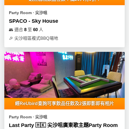
動
心
們
場
願
Party Room ∙ 尖沙咀
婚
地
清
禮
SPACO - Sky House
佈
單
置
👥
適合
8
至
60
人
親
用
🎉
尖沙咀區複式BBQ場地
子
品
活
動
即
食
即
煮
系
列
聚
經ReUbird查詢可享飲品任飲及2張即影即有相片
會
及
Party Room ∙ 尖沙咀
拍
Last Party 🇭🇰 尖沙咀廣東歌主題Party Room