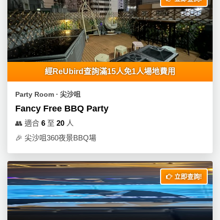
產
品
分
類
經ReUbird查詢滿15人免1人場地費用
活
P
動
a
Party Room ∙ 尖沙咀
類
r
Fancy Free BBQ Party
型
t
y
👥
適合
6
至
20
人
R
🎉
尖沙咀360夜景BBQ場
活
搞
o
動
P
o
攻
a
m
立即查詢!
略
r
到
t
會
y
會
活
美