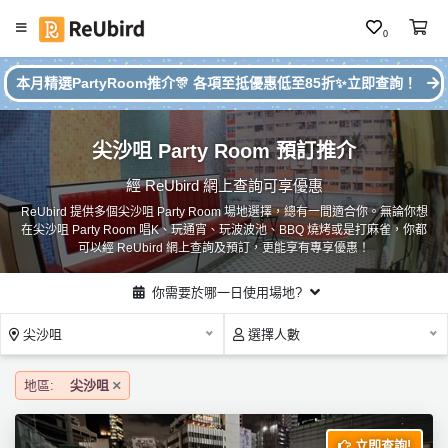
0
#
繁
本月精選PartyRoom推介🎊 各項至抵優惠低至85折✨立即查詢！
本
中
月
E
P
尖沙咀 Party Room 預訂推介
N
ar
ty
經 ReUbird 網上查詢可享優惠
R
ReUbird 提供多個尖沙咀 Party Room 場地選擇，總有一間適合你。無論你想
o
登
在尖沙咀 Party Room 唱K、玩通宵、玩波波池、BBQ 燒烤或是打麻雀，你都
o
入
可以經 ReUbird 網上查詢及預訂，更能享有專享優惠！
m
推
註
你需要於哪一日使用場地?
介
冊
尖沙咀
選擇人數
服
地區:
尖沙咀
務
及
立即查詢!