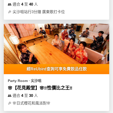
拖
👥
適合
4
至
40
人
餐
🎉
尖沙咀站行3分鐘 廣東歌打卡位
廳
B
B
Q
場
地
新
經ReUbird查詢可享免費飲品任飲
奇
玩
Party Room ∙ 尖沙咀
樂
🌸【花見殿堂】🌸‼️性價比之王‼️
體
驗
👥
適合
4
至
30
人
🎉
🌸日式櫻花和風派對🌸
手
作