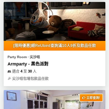
工
作
坊
戶
外
玩
樂
[限時優惠]經ReUbird查詢滿10人9折及飲品任飲
遊
Party Room ∙ 尖沙咀
艇
Armparty - 黑色派對
出
👥
適合
4
至
30
人
租
🎉
尖沙咀包場包飲品任飲
立即查詢!