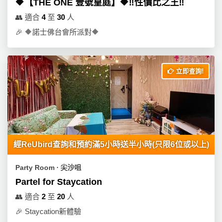
🔶【THE ONE 壹號皇庭】🔶‼️性價比之王‼️
👥
適合
4
至
30
人
🎉
🔶諾士佛台會所派對🔶
立即查詢!
經ReUbird查詢和預約滿5小時送半小時(只限6位或以上)
Party Room ∙ 尖沙咀
Partel for Staycation
👥
適合
2
至
20
人
🎉
Staycation新體驗